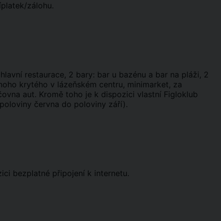
íplatek/zálohu.
lavní restaurace, 2 bary: bar u bazénu a bar na pláži, 2
noho krytého v lázeňském centru, minimarket, za
ovna aut. Kromě toho je k dispozici vlastní Figloklub
d poloviny června do poloviny září).
ci bezplatné připojení k internetu.