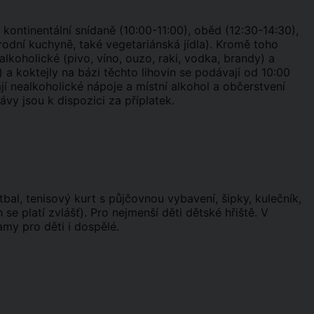
 kontinentální snídaně (10:00-11:00), oběd (12:30-14:30),
rodní kuchyně, také vegetariánská jídla). Kromě toho
alkoholické (pivo, víno, ouzo, raki, vodka, brandy) a
) a koktejly na bázi těchto lihovin se podávají od 10:00
í nealkoholické nápoje a místní alkohol a občerstvení
vy jsou k dispozici za příplatek.
tbal, tenisový kurt s půjčovnou vybavení, šipky, kulečník,
se platí zvlášť). Pro nejmenší děti dětské hřiště. V
amy pro děti i dospělé.