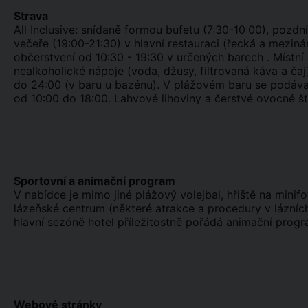
Strava
All Inclusive: snídaně formou bufetu (7:30-10:00), pozdní
večeře (19:00-21:30) v hlavní restauraci (řecká a meziná
občerstvení od 10:30 - 19:30 v určených barech . Místní 
nealkoholické nápoje (voda, džusy, filtrovaná káva a čaj
do 24:00 (v baru u bazénu). V plážovém baru se podávaj
od 10:00 do 18:00. Lahvové lihoviny a čerstvé ovocné šťá
Sportovní a animační program
V nabídce je mimo jiné plážový volejbal, hřiště na minifo
lázeňské centrum (některé atrakce a procedury v lázních 
hlavní sezóně hotel příležitostně pořádá animační progr
Webové stránky