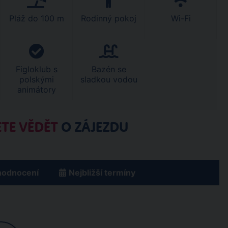
Pláž do 100 m
Rodinný pokoj
Wi-Fi
Figloklub s
Bazén se
polskými
sladkou vodou
animátory
TE VĚDĚT
O ZÁJEZDU
hodnocení
Nejbližší termíny