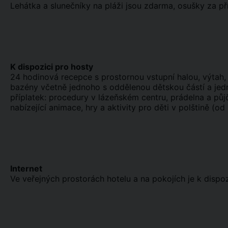
Lehátka a slunečníky na pláži jsou zdarma, osušky za př
K dispozici pro hosty
24 hodinová recepce s prostornou vstupní halou, výtah, h
bazény včetně jednoho s oddělenou dětskou částí a jed
příplatek: procedury v lázeňském centru, prádelna a půjč
nabízející animace, hry a aktivity pro děti v polštině (o
Internet
Ve veřejných prostorách hotelu a na pokojích je k dispozi