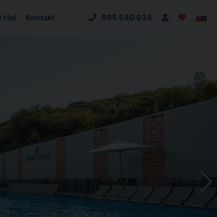
 řád
Kontakt
595 540 934