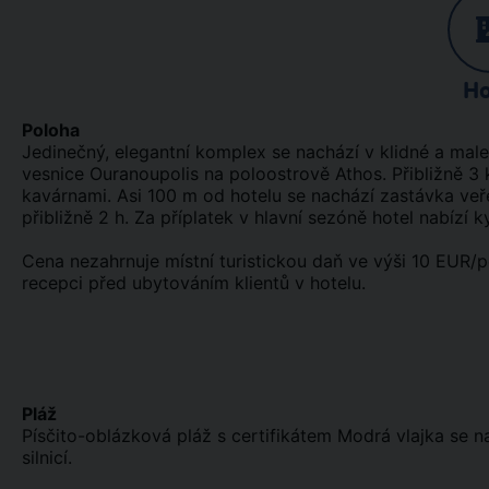
Ho
Poloha
Jedinečný, elegantní komplex se nachází v klidné a mal
vesnice Ouranoupolis na poloostrově Athos. Přibližně 3
kavárnami. Asi 100 m od hotelu se nachází zastávka veřej
přibližně 2 h. Za příplatek v hlavní sezóně hotel nabíz
Cena nezahrnuje místní turistickou daň ve výši 10 EUR/p
recepci před ubytováním klientů v hotelu.
Pláž
Písčito-oblázková pláž s certifikátem Modrá vlajka se na
silnicí.