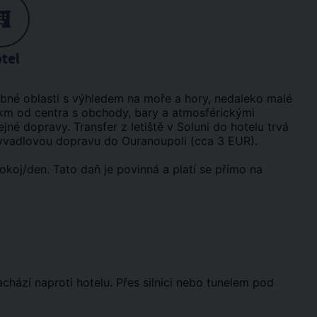
tel
ebné oblasti s výhledem na moře a hory, nedaleko malé
 km od centra s obchody, bary a atmosférickými
né dopravy. Transfer z letiště v Soluni do hotelu trvá
í kyvadlovou dopravu do Ouranoupoli (cca 3 EUR).
okoj/den. Tato daň je povinná a platí se přímo na
chází naproti hotelu. Přes silnici nebo tunelem pod