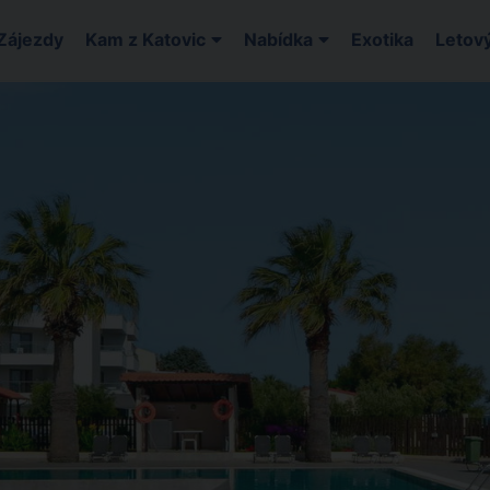
Zájezdy
Kam z Katovic
Nabídka
Exotika
Letový