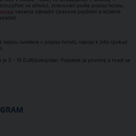
botu/přílet ve středu), stravování podle popisu hotelu,
Europa
varianta základní (úrazové pojištění a léčebné
azadel).
erá nejsou uvedena v popisu hotelů, nápoje k jídlu (pokud
e.
 je 2 - 15 EUR/pokoj/den. Poplatek je povinný a hradí se
OGRAM