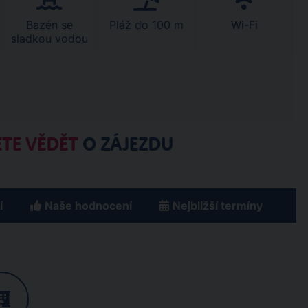
Bazén se
Pláž do 100 m
Wi-Fi
sladkou vodou
TE VĚDĚT
O ZÁJEZDU
í
Naše hodnocení
Nejbližší termíny