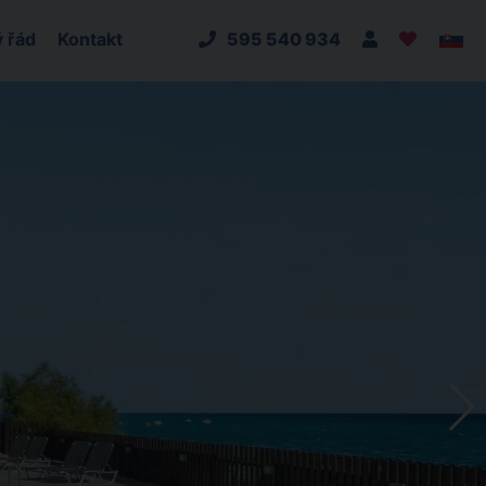
 řád
Kontakt
595 540 934