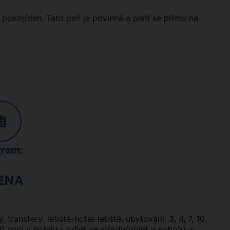
 pokoj/den. Tato daň je povinná a platí se přímo na
gram:
ENA
, transfery: letiště-hotel-letiště, ubytování: 3, 4, 7, 10,
0 nocí v hotelu - odlet ve středu/přílet v sobotu, v