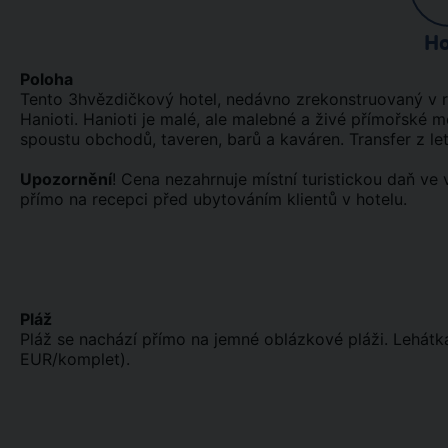
Ho
Poloha
Tento 3hvězdičkový hotel, nedávno zrekonstruovaný v ro
Hanioti. Hanioti je malé, ale malebné a živé přímořské 
spoustu obchodů, taveren, barů a kaváren. Transfer z let
Upozornění
! Cena nezahrnuje místní turistickou daň ve 
přímo na recepci před ubytováním klientů v hotelu.
Pláž
Pláž se nachází přímo na jemné oblázkové pláži. Lehátka 
EUR/komplet).