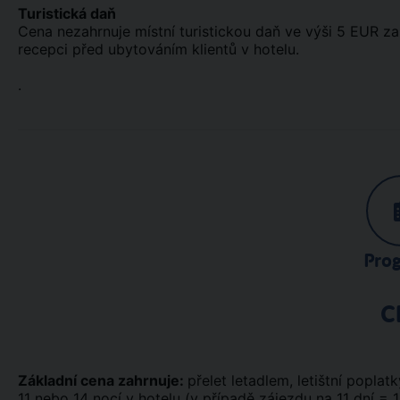
Turistická daň
Cena nezahrnuje místní turistickou daň ve výši 5 EUR za
recepci před ubytováním klientů v hotelu.
.
Pro
C
Základní cena zahrnuje:
přelet letadlem, letištní poplatky
11 nebo 14 nocí v hotelu (v případě zájezdu na 11 dní = 1