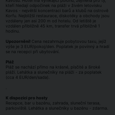
Kavosu. Hotel má vynikající polohu, zejména pro ty,
kteří hledají odpočinek na pláži v živém letovisku
Kavos - největší koncentraci barů a klubů na ostrově
Korfu. Nejbližší restaurace, diskotéky a obchody jsou
vzdáleny jen asi 200 m od hotelu. Od letiště je
vzdálen přibližně 45 km, transfer trvá přibližně 1
hodinu.
Upozornění!
Cena nezahrnuje pobytovou taxu, jejíž
výše je 3 EUR/pokoj/den. Poplatek je povinný a hradí
se na recepci při ubytování.
Pláž
Pláž se nachází přímo na krásné, písčité a široké
pláži. Lehátka a slunečníky na pláži - za poplatek
(cca 4 EUR/den/sada).
.
K dispozici pro hosty
Recepce, bar u bazénu, zahrada, sluneční terasa,
parkoviště. Lehátka a slunečníky u bazénu - zdarma.