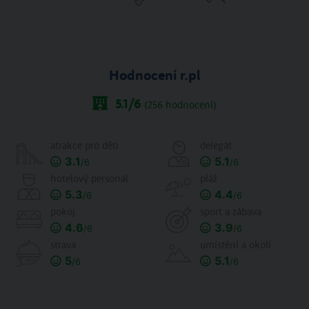
Hodnocení r.pl
5.1
/6
(
256
hodnocení)
atrakce pro děti
delegát
3.1
5.1
/6
/6
hotelový personál
pláž
5.3
4.4
/6
/6
pokoj
sport a zábava
4.6
3.9
/6
/6
strava
umístění a okolí
5
5.1
/6
/6