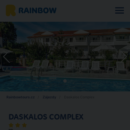
Rainbowtours.cz
Zájezdy
Daskalos Complex
DASKALOS COMPLEX