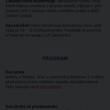
Základní cena nezahrnuje:
fakultativní výlety, jídla,
která nejsou uvedena v popisu hotelů, nápoje k jídlu
(pokud není v popisu hotelu uvedeno jinak) a další
osobní výdaje.
Upozornění!
Cena nezahrnuje pobytovou taxu, jejíž
výše je 1,5 - 15 EUR/pokoj/den. Poplatek je povinný
a hradí se na recepci při ubytování.
PROGRAM
Den první
Odlety z Polska. Sraz u stanoviště Rainbow 2 hodiny
před plánovaným odletem letadla. Aktuální letové
řády sledujte na
R.pl/rozklady
.
Den druhý až předposlední