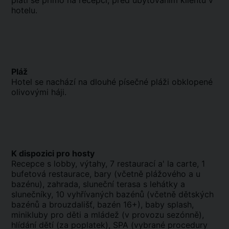
platí se přímo na recepci, před ubytováním klientů v
hotelu.
Pláž
Hotel se nachází na dlouhé písečné pláži obklopené
olivovými háji.
K dispozici pro hosty
Recepce s lobby, výtahy, 7 restaurací a' la carte, 1
bufetová restaurace, bary (včetně plážového a u
bazénu), zahrada, sluneční terasa s lehátky a
slunečníky, 10 vyhřívaných bazénů (včetně dětských
bazénů a brouzdališť, bazén 16+), baby splash,
minikluby pro děti a mládež (v provozu sezónně),
hlídání dětí (za poplatek), SPA (vybrané procedury