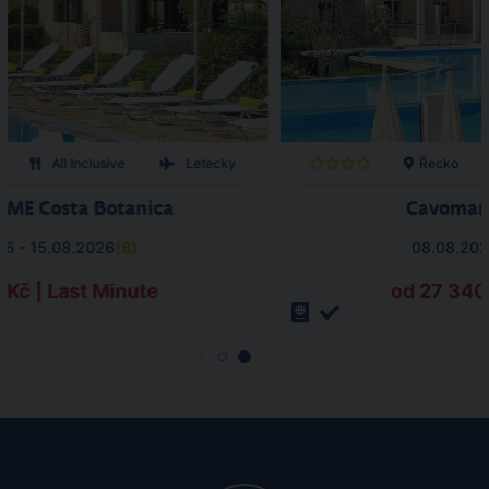
All Inclusive
Letecky
Řecko
X ME Costa Botanica
Cavomari
26 - 15.08.2026
(
8
)
08.08.202
 Kč | Last Minute
od 27 340 