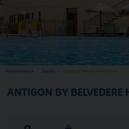
Rainbowtours.cz
Zájezdy
Antigon by Belvedere Hotel Group
ANTIGON BY BELVEDERE