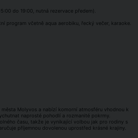
15:00 do 19:00, nutná rezervace předem).
ní program včetně aqua aerobiku, řecký večer, karaoke.
o města Molyvos a nabízí komorní atmosféru vhodnou k
vychutnat naprosté pohodlí a rozmanité pokrmy.
olného času, takže je vynikající volbou jak pro rodiny s
 zaručuje příjemnou dovolenou uprostřed krásné krajiny.