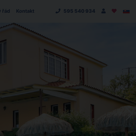
 řád
Kontakt
595 540 934