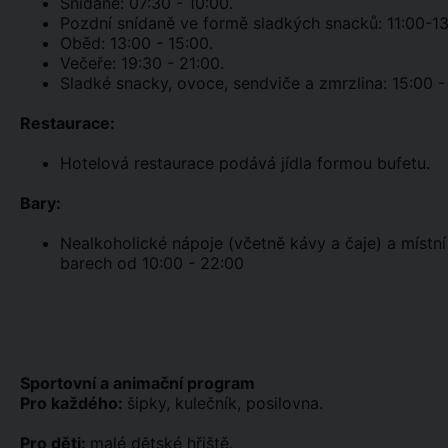
Snídaně: 07:30 - 10:00.
Pozdní snídaně ve formě sladkých snacků: 11:00-1
Oběd: 13:00 - 15:00.
Večeře: 19:30 - 21:00.
Sladké snacky, ovoce, sendviče a zmrzlina: 15:00 - 
Restaurace:
Hotelová restaurace podává jídla formou bufetu.
Bary:
Nealkoholické nápoje (včetně kávy a čaje) a místní 
barech od 10:00 - 22:00
Sportovní a animační program
Pro každého:
šipky, kulečník, posilovna.
Pro děti:
malé dětské hřiště.