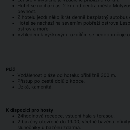
Hotel se nachází asi 2 km od centra města Molyvos
pevnost.
Z hotelu jezdí několikrát denně bezplatný autobus
Hotel se nachází na severním pobřeží ostrova Le
ostrov a moře.
Vzhledem k výškovým rozdílům se nedoporučuje os
Pláž
Vzdálenost pláže od hotelu: přibližně 300 m.
Přístup po cestě dolů z kopce.
Úzká, kamenitá.
K dispozici pro hosty
24hodinová recepce, vstupní hala s terasou.
2 bazény otevřené do 19:00, včetně bazénu infinity
slunečníky u bazénu zdarma.