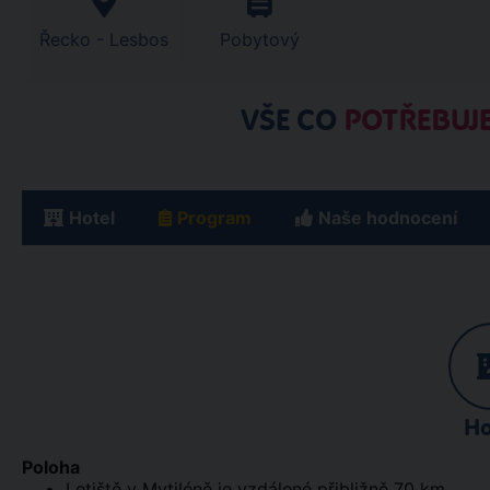
Řecko - Lesbos
Pobytový
VŠE CO
POTŘEBUJE
Hotel
Program
Naše hodnocení
Ho
Poloha
Letiště v Mytiléně je vzdálené přibližně 70 km.