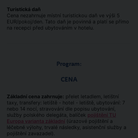
Turistická daň
Cena nezahrnuje místní turistickou daň ve výši 5
EUR/pokoj/den. Tato daň je povinná a platí se přímo
na recepci před ubytováním v hotelu.
Program:
CENA
Základní cena zahrnuje:
přelet letadlem, letištní
taxy, transfery: letiště - hotel - letiště, ubytování: 7
nebo 14 nocí, stravování dle popisu ubytování,
služby polského delegáta, balíček
pojištění TU
Europa varianta základní
(úrazové pojištění a
léčebné výlohy, trvalé následky, asistenční služby a
pojištění zavazadel).