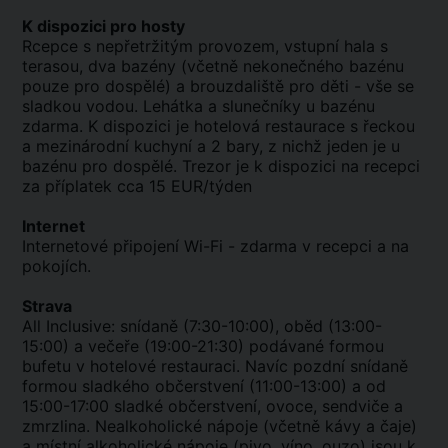
K dispozici pro hosty
Rcepce s nepřetržitým provozem, vstupní hala s
terasou, dva bazény (včetně nekonečného bazénu
pouze pro dospělé) a brouzdaliště pro děti - vše se
sladkou vodou. Lehátka a slunečníky u bazénu
zdarma. K dispozici je hotelová restaurace s řeckou
a mezinárodní kuchyní a 2 bary, z nichž jeden je u
bazénu pro dospělé. Trezor je k dispozici na recepci
za příplatek cca 15 EUR/týden
Internet
Internetové připojení Wi-Fi - zdarma v recepci a na
pokojích.
Strava
All Inclusive: snídaně (7:30-10:00), oběd (13:00-
15:00) a večeře (19:00-21:30) podávané formou
bufetu v hotelové restauraci. Navíc pozdní snídaně
formou sladkého občerstvení (11:00-13:00) a od
15:00-17:00 sladké občerstvení, ovoce, sendviče a
zmrzlina. Nealkoholické nápoje (včetně kávy a čaje)
a místní alkoholické nápoje (pivo, víno, ouzo) jsou k