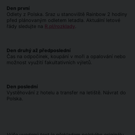
Den první
Odlety z Polska. Sraz u stanoviště Rainbow 2 hodiny
před plánovaným odletem letadla. Aktuální letové
řády sledujte na
R.pl/rozklady
.
Den druhý až předposlední
Čas na odpočinek, koupání v moři a opalování nebo
možnost využití fakultativních výletů.
Den poslední
Vystěhování z hotelu a transfer na letiště. Návrat do
Polska.
Výše uvedený text je překladem polského originálu,