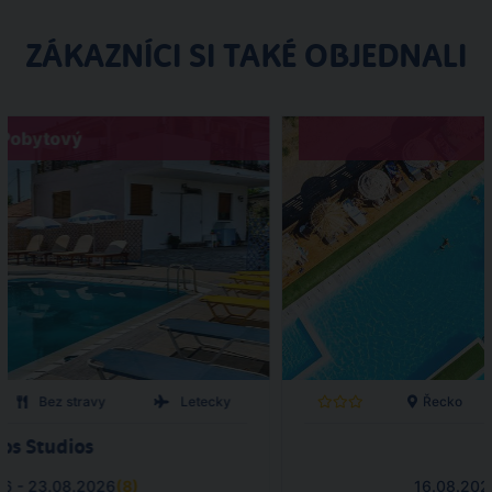
ZÁKAZNÍCI SI TAKÉ OBJEDNALI
Pobytový
Bez stravy
Letecky
Řecko
os Studios
26 - 23.08.2026
(
8
)
16.08.202