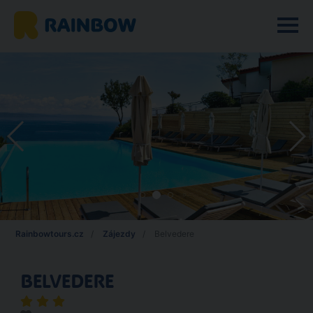
Rainbowtours.cz
Zájezdy
Belvedere
BELVEDERE