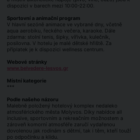
dispozici v barech mezi 10:00-22:00.
Sportovní a animační program
V hlavní sezóně animace ve vybrané dny, včetně
aqua aerobiku, řeckého večera, karaoke. Dále
zdarma: stolní tenis, šipky, vířivka, kulečník,
posilovna. V hotelu je malé dětské hřiště. Za
příplatek je k dispozici wellness centrum.
Webové stránky
www.belvedere-lesvos.gr
Místní kategorie
***
Podle našeho názoru
Malebně položený hotelový komplex nedaleko
atmosférického města Molyvos. Díky nabídce all
inclusive, sportovním a rekreačním možnostem a
zároveň komorní atmosféře zaručí vydařenou
dovolenou jak rodinám s dětmi, tak i těm, kteří touží
po odpočinku a klidu.