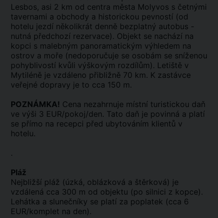
Lesbos, asi 2 km od centra města Molyvos s četnými
tavernami a obchody a historickou pevností (od
hotelu jezdí několikrát denně bezplatný autobus -
nutná předchozí rezervace). Objekt se nachází na
kopci s malebným panoramatickým výhledem na
ostrov a moře (nedoporučuje se osobám se sníženou
pohyblivostí kvůli výškovým rozdílům). Letiště v
Mytiléně je vzdáleno přibližně 70 km. K zastávce
veřejné dopravy je to cca 150 m.
POZNÁMKA!
Cena nezahrnuje místní turistickou daň
ve výši 3 EUR/pokoj/den. Tato daň je povinná a platí
se přímo na recepci před ubytováním klientů v
hotelu.
.
Pláž
Nejbližší pláž (úzká, oblázková a štěrková) je
vzdálená cca 300 m od objektu (po silnici z kopce).
Lehátka a slunečníky se platí za poplatek (cca 6
EUR/komplet na den).