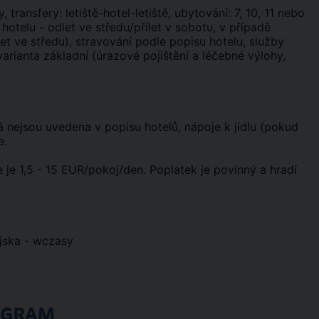
y, transfery: letiště-hotel-letiště, ubytování: 7, 10, 11 nebo
 hotelu - odlet ve středu/přílet v sobotu, v případě
let ve středu), stravování podle popisu hotelu, služby
arianta základní (úrazové pojištění a léčebné výlohy,
erá nejsou uvedena v popisu hotelů, nápoje k jídlu (pokud
e.
 je 1,5 - 15 EUR/pokoj/den. Poplatek je povinný a hradí
ijska - wczasy
OGRAM