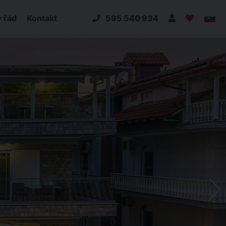
 řád
Kontakt
595 540 934