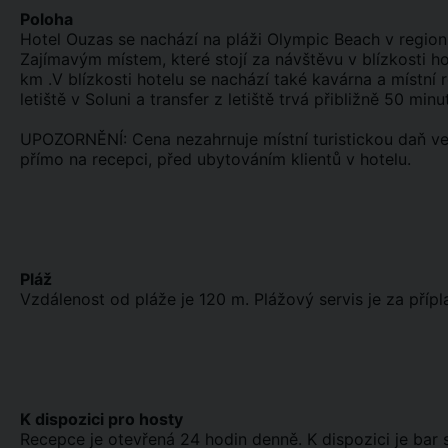
Poloha
Hotel Ouzas se nachází na pláži Olympic Beach v region
Zajímavým místem, které stojí za návštěvu v blízkosti ho
km .V blízkosti hotelu se nachází také kavárna a místní 
letiště v Soluni a transfer z letiště trvá přibližně 50 minut
UPOZORNĚNÍ: Cena nezahrnuje místní turistickou daň ve 
přímo na recepci, před ubytováním klientů v hotelu.
Pláž
Vzdálenost od pláže je 120 m. Plážový servis je za přípl
K dispozici pro hosty
Recepce je otevřená 24 hodin denně. K dispozici je bar s