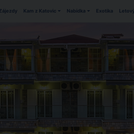
Zájezdy
Kam z Katovic
Nabídka
Exotika
Letový