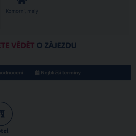
Komorní, malý
TE VĚDĚT
O ZÁJEZDU
hodnocení
Nejbližší termíny
tel