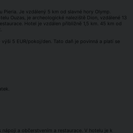
u Pieria. Je vzdálený 5 km od slavné hory Olymp.
telu Ouzas, je archeologické naleziště Dion, vzdálené 13
restaurace. Hotel je vzdálen přibližně 1,5 km. 45 km od
.
výši 5 EUR/pokoj/den. Tato daň je povinná a platí se
atek.
 nápoji a občerstvením a restaurace. V hotelu je k