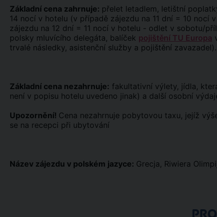
Základní cena zahrnuje:
přelet letadlem, letištní poplatk
14 nocí v hotelu (v případě zájezdu na 11 dní = 10 nocí v
zájezdu na 12 dní = 11 nocí v hotelu - odlet v sobotu/pří
polsky mluvícího delegáta, balíček
pojištění TU Europa
v
trvalé následky, asistenční služby a pojištění zavazadel).
Základní cena nezahrnuje:
fakultativní výlety, jídla, kt
není v popisu hotelu uvedeno jinak) a další osobní výdaj
Upozornění!
Cena nezahrnuje pobytovou taxu, jejíž výše
se na recepci při ubytování
Název zájezdu v polském jazyce:
Grecja, Riwiera Olimp
PR