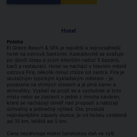
Hotel
Poloha
El Greco Resort & SPA je největší a nejrozsáhlejší
hotel na ostrově Santorini. Kaskádovitě se svažuje
po úbočí útesu a svým klientům nabízí 5 bazénů,
barů a restauraci. Hotel se nachází v hlavním městě
ostrova Fira, několik minut chůze od centra. Fira je
skutečným typickým kykladským městem - je
posazena na strmých útesech a je plná barev a
atmosféry. Vyplatí se projít se a vychutnat si toto
místo nebo se zastavit v jedné z mnoha kaváren,
které se nacházejí téměř nad propastí a nabízejí
úchvatný a jedinečný výhled. Oia, proslulá
nejkrásnějšími západy slunce, je od hotelu vzdálená
asi 10 km, letiště asi 5 km.
Cena nezahrnuje místní turistickou daň ve výši