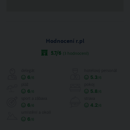
Hodnocení r.pl
5.7
/6
(
3
hodnocení)
delegát
hotelový personál
6
5.3
/6
/6
pláž
pokoj
6
5.8
/6
/6
sport a zábava
strava
6
4.2
/6
/6
umístění a okolí
6
/6