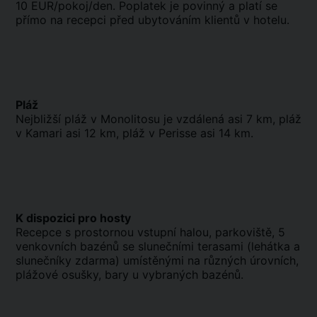
10 EUR/pokoj/den. Poplatek je povinný a platí se
přímo na recepci před ubytováním klientů v hotelu.
Pláž
Nejbližší pláž v Monolitosu je vzdálená asi 7 km, pláž
v Kamari asi 12 km, pláž v Perisse asi 14 km.
K dispozici pro hosty
Recepce s prostornou vstupní halou, parkoviště, 5
venkovních bazénů se slunečními terasami (lehátka a
slunečníky zdarma) umístěnými na různých úrovních,
plážové osušky, bary u vybraných bazénů.