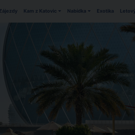
Zájezdy
Kam z Katovic
Nabídka
Exotika
Letový