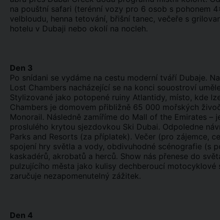
na pouštní safari (terénní vozy pro 6 osob s pohonem 4×
velbloudu, henna tetování, břišní tanec, večeře s grilo
hotelu v Dubaji nebo okolí na nocleh.
Den 3
Po snídani se vydáme na cestu moderní tváří Dubaje. Na
Lost Chambers nacházející se na konci souostroví uměle
Stylizované jako potopené ruiny Atlantidy, místo, kde lz
Chambers je domovem přibližně 65 000 mořských živoč
Monorail. Následně zamíříme do Mall of the Emirates – j
proslulého krytou sjezdovkou Ski Dubai. Odpoledne návr
Parks and Resorts (za příplatek). Večer (pro zájemce, c
spojení hry světla a vody, obdivuhodné scénografie (s
kaskadérů, akrobatů a herců. Show nás přenese do světa
pulzujícího města jako kulisy dechberoucí motocyklové
zaručuje nezapomenutelný zážitek.
Den 4