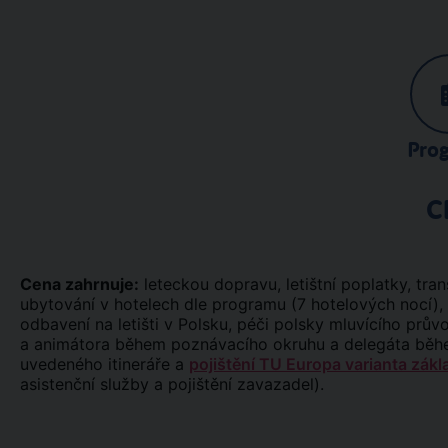
Pro
C
Cena zahrnuje:
leteckou dopravu, letištní poplatky, t
ubytování v hotelech dle programu (7 hotelových nocí), 
odbavení na letišti v Polsku, péči polsky mluvícího prů
a animátora během poznávacího okruhu a delegáta během
uvedeného itineráře a
pojištění TU Europa varianta zákl
asistenční služby a pojištění zavazadel).