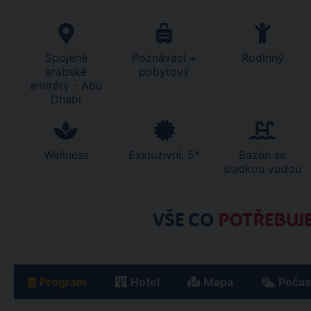
Spojené
Poznávací +
Rodinný
arabské
pobytový
emiráty - Abu
Dhabi
Wellness
Exkluzivní, 5*
Bazén se
sladkou vodou
VŠE CO
POTŘEBUJE
Program
Hotel
Mapa
Počas