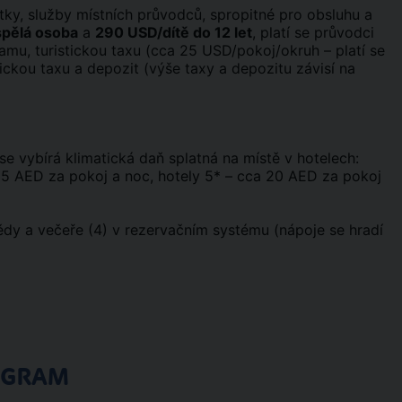
tky, služby místních průvodců, spropitné pro obsluhu a
pělá osoba
a
290 USD/dítě do 12 let
, platí se průvodci
amu, turistickou taxu (cca 25 USD/pokoj/okruh – platí se
ickou taxu a depozit (výše taxy a depozitu závisí na
se vybírá klimatická daň splatná na místě v hotelech:
 15 AED za pokoj a noc, hotely 5* – cca 20 AED za pokoj
ědy a večeře (4) v rezervačním systému (nápoje se hradí
OGRAM