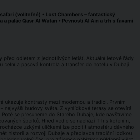
a safari (voliteľné) • Lost Chambers – fantastický
a palác Qasr Al Watan • Pevnosti Al Ain a trh s ťavami
řed odletem z jednotlivých letišť. Aktuální letové řády
tu celní a pasová kontrola a transfer do hotelu v Dubaji
rá ukazuje kontrasty mezi modernou a tradicí. Prvním
– nejvyšší budovy světa. Z vyhlídkové terasy se otevírá
. Poté se přesuneme do Starého Dubaje, kde navštívíme
acovaných šperků. Hned vedle se nachází Trh s kořením,
ocházce úzkými uličkami lze pocítit atmosféru dávného
 historii a rozvoji Dubaje a přeplavba tradiční loďkou
poledne volný čas; pro zájemce nabízíme půldenní výlet