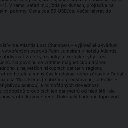
4). V rámci safari mj.: jízda po dunách, projížďka na
vanými pokrmy. Cena cca 85 USD/os. Večer návrat do
vštívíme Atlantis Lost Chambers – výjimečné akvárium
 vytvořených ostrovů Palm Jumeirah v hotelu Atlantis.
e obdivovat žraloky, rejnoky a exotické ryby. Lost
ichů. Na pevninu se vrátíme magnetickou dráhou
ednoho z největších nákupních center v regionu,
at do hotelu a volný čas k relaxaci nebo zábavě v Dubai
ena cca 115 USD/os.) nabízíme představení „La Perle“ –
 pohyblivou scénou) a mimořádných dovedností
 vodopádů proudících jen pár metrů od hlediště i do
 show v obří kovové perle. Dokonalý hudební doprovod