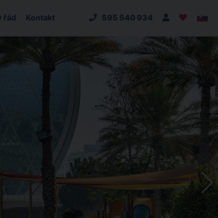
 řád
Kontakt
595 540 934