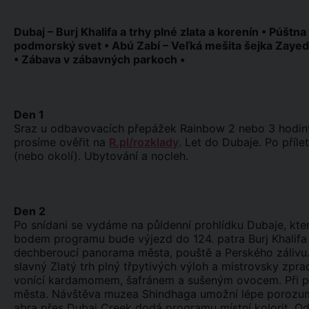
Dubaj – Burj Khalifa a trhy plné zlata a korenín • Púštn
podmorský svet • Abú Zabí – Veľká mešita šejka Zayeda 
• Zábava v zábavných parkoch •
Den 1
Sraz u odbavovacích přepážek Rainbow 2 nebo 3 hodiny p
prosíme ověřit na
R.pl/rozklady
. Let do Dubaje. Po příle
(nebo okolí). Ubytování a nocleh.
Den 2
Po snídani se vydáme na půldenní prohlídku Dubaje, kte
bodem programu bude výjezd do 124. patra Burj Khalifa 
dechberoucí panorama města, pouště a Perského zálivu
slavný Zlatý trh plný třpytivých výloh a mistrovsky zpr
vonící kardamomem, šafránem a sušeným ovocem. Při pr
města. Návštěva muzea Shindhaga umožní lépe porozumět
abra přes Dubai Creek dodá programu místní kolorit. Od