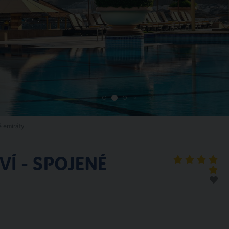
é emiráty
Í - SPOJENÉ