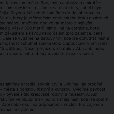
rem k hlavnímu městu Spojených arabských emirátů –
 mistrovské dílo islámské architektury, zářící bílým
 šejka Zayeda. Následně zamíříme do dechberoucího,
atan, který je ztělesněním emiratského lesku a zároveň
 jedinečnou možnost obdivovat město z nejvýše
led z výšky 300 metrů mimo jiné na corniche, hotel
ným zákuskem a kávou nebo čajem (pro zájemce, cena
i. Dále se vydáme na datlový trh, kde lze ochutnat místní
me možnost ochutnat slavné Gold Cappuccino v Emirates
 45 USD/os.). Večer přejezd do hotelu v Abú Zabí nebo
tku na večeře nebo obědy a večeře v rezervačním
eznámíme s tradicí sokolnictví a uvidíme, jak probíhá
– města s bohatou historií a kulturou. Uvidíme pevnost
iji – bývalé sídlo královské rodiny, a muzeum Al Ain
štívíme velbloudí trh – jedno z mála míst, kde lze spatřit
ú Zabí nebo okolí na odpočinek a nocleh. Pro zájemce
zervačním systému.