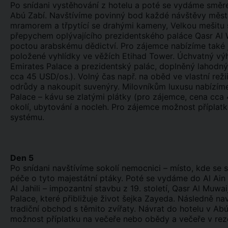
Po snídani vystěhování z hotelu a poté se vydáme smě
Abú Zabí. Navštívíme povinný bod každé návštěvy města –
mramorem a třpytící se drahými kameny, Velkou mešitu
přepychem oplývajícího prezidentského paláce Qasr Al W
poctou arabskému dědictví. Pro zájemce nabízíme také
položené vyhlídky ve věžích Etihad Tower. Úchvatný výh
Emirates Palace a prezidentský palác, doplněný lahod
cca 45 USD/os.). Volný čas např. na oběd ve vlastní reži
odrůdy a nakoupit suvenýry. Milovníkům luxusu nabízí
Palace – kávu se zlatými plátky (pro zájemce, cena cca
okolí, ubytování a nocleh. Pro zájemce možnost přípla
systému.
Den 5
Po snídani navštívíme sokolí nemocnici – místo, kde se s
péče o tyto majestátní ptáky. Poté se vydáme do Al Ain 
Al Jahili – impozantní stavbu z 19. století, Qasr Al Muwa
Palace, které přibližuje život šejka Zayeda. Následně nav
tradiční obchod s těmito zvířaty. Návrat do hotelu v Ab
možnost příplatku na večeře nebo obědy a večeře v re