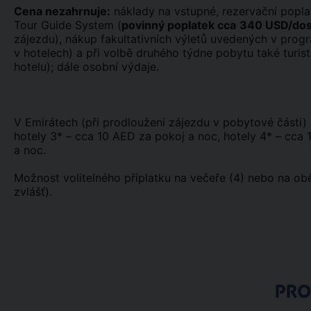
Cena nezahrnuje:
náklady na vstupné, rezervační popla
Tour Guide System (
povinný poplatek cca
340 USD/dos
zájezdu), nákup fakultativních výletů uvedených v progr
v hotelech) a při volbě druhého týdne pobytu také turist
hotelu); dále osobní výdaje.
V Emirátech (při prodloužení zájezdu v pobytové části) 
hotely 3* – cca 10 AED za pokoj a noc, hotely 4* – cca
a noc.
Možnost volitelného příplatku na večeře (4) nebo na ob
zvlášť).
PR