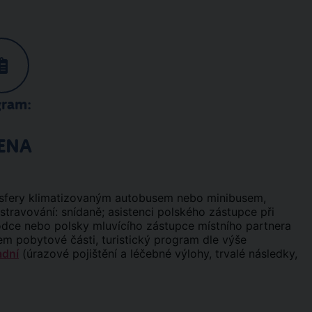
gram:
ENA
ransfery klimatizovaným autobusem nebo minibusem,
stravování: snídaně; asistenci polského zástupce při
vodce nebo polsky mluvícího zástupce místního partnera
 pobytové části, turistický program dle výše
adní
(úrazové pojištění a léčebné výlohy, trvalé následky,