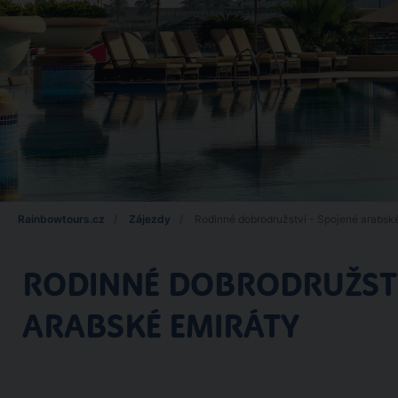
Rainbowtours.cz
Zájezdy
Rodinné dobrodružství - Spojené arabsk
RODINNÉ DOBRODRUŽSTV
ARABSKÉ EMIRÁTY