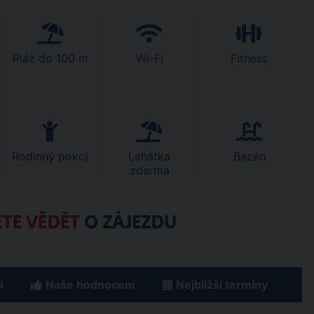
Pláž do 100 m
Wi-Fi
Fitness
Rodinný pokoj
Lehátka
Bazén
zdarma
TE VĚDĚT
O ZÁJEZDU
í
Naše hodnocení
Nejbližší termíny