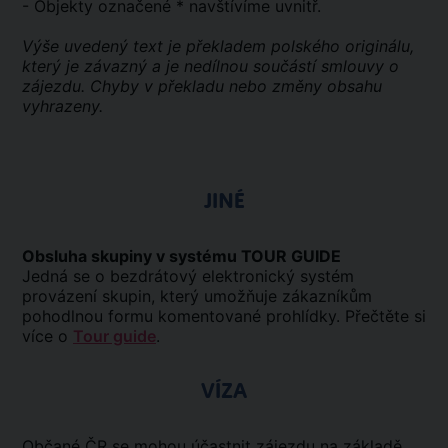
- Objekty označené * navštívíme uvnitř.
Výše uvedený text je překladem polského originálu,
který je závazný a je nedílnou součástí smlouvy o
zájezdu. Chyby v překladu nebo změny obsahu
vyhrazeny.
JINÉ
Obsluha skupiny v systému TOUR GUIDE
Jedná se o bezdrátový elektronický systém
provázení skupin, který umožňuje zákazníkům
pohodlnou formu komentované prohlídky. Přečtěte si
více o
Tour guide
.
VÍZA
Občané ČR se mohou účastnit zájezdu na základě