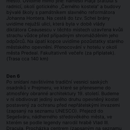
město. Uvidíme mimo jiné: náměstí Piaţa Sfatului s
radnicí, okolí gotického „Černého kostela“ a budovy
bývalé školy s památníkem slavného reformátora
Johanna Hontera. Na cestě do tzv. Schei brány
uvidíme nejužší ulici, která byla v době vlády
diktátora Ceausescu v těchto místech uzavřena kvůli
strachu vůdce před případným shromážděním jeho
odpůrců. Na úpatí kopce uvidíme pozůstatky starého
městského opevnění. Přenocování v hotelu v okolí
města Predeal. Fakultativně večeře (za příplatek).
(Trasa cca 140 km)
Den 6
Po snídani navštívíme tradiční vesnici saských
osadníků v Prejmeru, ve které se přeneseme do
atmosféry obranné architektury 19. století. Budeme
v ní obdivovat jediný svého druhu opevněný kostel
postavený za ochranu před nepřátelskými invazemi
(zapsaný na seznamu UNESCO). Přejezd do
Segešváru, nádherného středověkého města, ve
kterém se podle legendy narodil hrabě Vlad III.
Dracula. Procházka centrem (zapsaným na seznamu