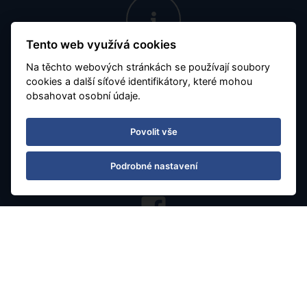
Tento web využívá cookies
Otevírací doba
Na těchto webových stránkách se používají soubory
cookies a další síťové identifikátory, které mohou
Po - Pá 08:30 - 16:30
obsahovat osobní údaje.
Číslo účtu:
7677799901 / 5500
Povolit vše
Obchodujeme s aktuálním kurzem 1zł = 5.65 Kč
Podrobné nastavení