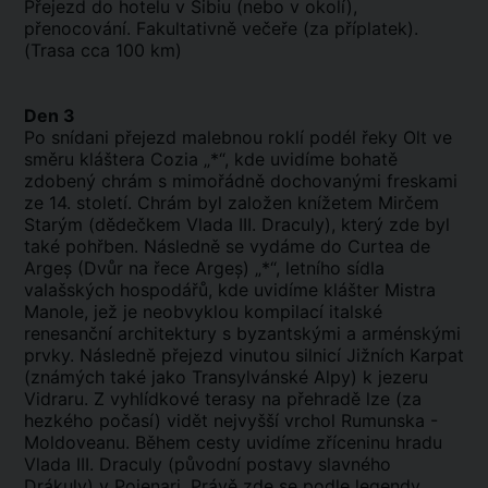
Přejezd do hotelu v Sibiu (nebo v okolí),
přenocování. Fakultativně večeře (za příplatek).
(Trasa cca 100 km)
Den 3
Po snídani přejezd malebnou roklí podél řeky Olt ve
směru kláštera Cozia „*“, kde uvidíme bohatě
zdobený chrám s mimořádně dochovanými freskami
ze 14. století. Chrám byl založen knížetem Mirčem
Starým (dědečkem Vlada III. Draculy), který zde byl
také pohřben. Následně se vydáme do Curtea de
Argeș (Dvůr na řece Argeș) „*“, letního sídla
valašských hospodářů, kde uvidíme klášter Mistra
Manole, jež je neobvyklou kompilací italské
renesanční architektury s byzantskými a arménskými
prvky. Následně přejezd vinutou silnicí Jižních Karpat
(známých také jako Transylvánské Alpy) k jezeru
Vidraru. Z vyhlídkové terasy na přehradě lze (za
hezkého počasí) vidět nejvyšší vrchol Rumunska -
Moldoveanu. Během cesty uvidíme zříceninu hradu
Vlada III. Draculy (původní postavy slavného
Drákuly) v Poienari. Právě zde se podle legendy