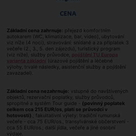
CENA
Základní cena zahrnuje:
přejezd komfortním
autokarem (WC, klimatizace, bar, video), ubytování
viz níže (4 noci), stravování: snídaně a za příplatek 3
večeře (2., 3., 5. den zájezdu), turistický program
(viz níže), služby průvodce,
pojištění TU Europa
varianta základní
(úrazové pojištění a léčebné
výlohy, trvalé následky, asistenční služby a pojištění
zavazadel).
Základní cena nezahrnuje:
vstupné do navštívených
objektů, rezervační poplatky, služby průvodců,
spropitné a systém Tour guide -
(povinný poplatek
celkem cca 215 EUR/os, platí se průvodci v
hotovosti)
.; fakultativní výlety: tradiční rumunská
večeře - cca 75 EUR/os., transylvánské občerstvení -
cca 55 EUR/os.; další jídla, večeře a jiné osobní
výdaje.