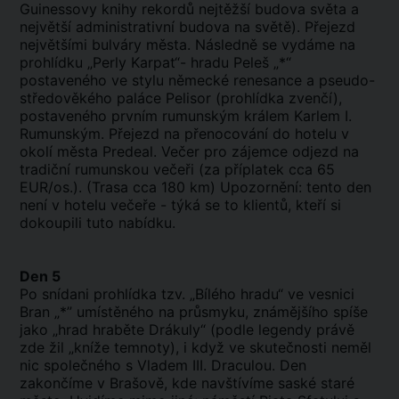
Guinessovy knihy rekordů nejtěžší budova světa a
největší administrativní budova na světě). Přejezd
největšími bulváry města. Následně se vydáme na
prohlídku „Perly Karpat“- hradu Peleš „*“
postaveného ve stylu německé renesance a pseudo-
středověkého paláce Pelisor (prohlídka zvenčí),
postaveného prvním rumunským králem Karlem I.
Rumunským. Přejezd na přenocování do hotelu v
okolí města Predeal. Večer pro zájemce odjezd na
tradiční rumunskou večeři (za příplatek cca 65
EUR/os.). (Trasa cca 180 km) Upozornění: tento den
není v hotelu večeře - týká se to klientů, kteří si
dokoupili tuto nabídku.
Den 5
Po snídani prohlídka tzv. „Bílého hradu“ ve vesnici
Bran „*” umístěného na průsmyku, známějšího spíše
jako „hrad hraběte Drákuly“ (podle legendy právě
zde žil „kníže temnoty), i když ve skutečnosti neměl
nic společného s Vladem III. Draculou. Den
zakončíme v Brašově, kde navštívíme saské staré