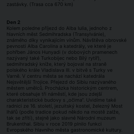
zastávky. (Trasa cca 670 km)
Den 2
Kolem poledne příjezd do Alba Iulia, jednoho z
hlavních měst Sedmihradska (Transylvánie),
známého díky vynikajícím vínům. Návštěva obrovské
pevnosti Alba Carolina a katedrály, ve které je
pohřben János Hunyadi (v dobových pramenech
nazývaný také Turkobijec nebo Bílý rytíř),
sedmihradský kníže, který bojoval na straně
polského krále Vladislava III. v bitvě s Turky ve
Varně. V centru města se nachází katedrála
Nejsvětější Trojice. Přejezd do Sibiu nazývaného
městem umělců. Procházka historickým centrem,
které obsahuje tři náměstí, kde jsou zdejší
charakteristické budovy s „očima“. Uvidíme také
radnici ze 16. století, jezuitský kostel, železný Most
lhářů (podle tradice pokud někdo na mostě zalže,
tak se zřítí), stejně jako slavné Národní muzeum
Brukenthal. Sibiu v roce 2019 plnilo funkci
Evropského hlavního města gastronomické kultury.