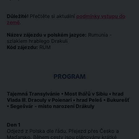
Důležité!
Přečtěte si aktuální
podmínky vstupu do
země
.
Název zájezdu v polském jazyce:
Rumunia -
szlakiem hrabiego Drakuli
Kód zájezdu:
RUM
PROGRAM
Tajemná Transylvánie • Most lhářů v Sibiu • hrad
Vlada III. Draculy v Poienari • hrad Peleš • Bukurešť
• Segešvár - místo narození Drákuly
Den 1
Odjezd z Polska dle řádu. Přejezd přes Česko a
Maďarsko. Během cesty jsou plánovány krátké