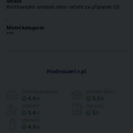
Strava
Kontinentální snídaně nebo večeře za příplatek (3)
.
Místní kategorie
***
Hodnocení r.pl
intenzita programu
program výletu
4.9
5.3
/6
/6
průvodce
transport
5.4
5
/6
/6
ubytování
4.9
/6