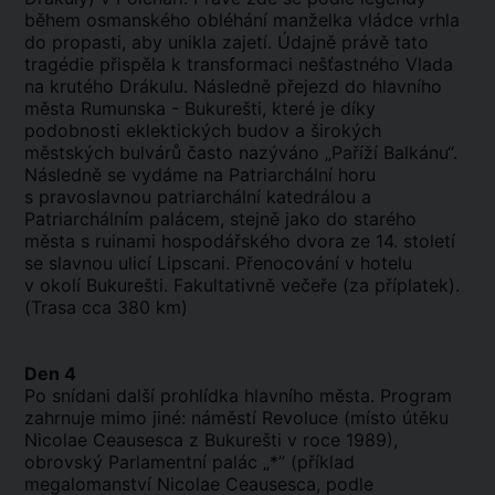
během osmanského obléhání manželka vládce vrhla
do propasti, aby unikla zajetí. Údajně právě tato
tragédie přispěla k transformaci nešťastného Vlada
na krutého Drákulu. Následně přejezd do hlavního
města Rumunska - Bukurešti, které je díky
podobnosti eklektických budov a širokých
městských bulvárů často nazýváno „Paříží Balkánu“.
Následně se vydáme na Patriarchální horu
s pravoslavnou patriarchální katedrálou a
Patriarchálním palácem, stejně jako do starého
města s ruinami hospodářského dvora ze 14. století
se slavnou ulicí Lipscani. Přenocování v hotelu
v okolí Bukurešti. Fakultativně večeře (za příplatek).
(Trasa cca 380 km)
Den 4
Po snídani další prohlídka hlavního města. Program
zahrnuje mimo jiné: náměstí Revoluce (místo útěku
Nicolae Ceausesca z Bukurešti v roce 1989),
obrovský Parlamentní palác „*” (příklad
megalomanství Nicolae Ceausesca, podle