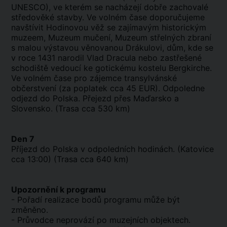
UNESCO), ve kterém se nacházejí dobře zachovalé
středověké stavby. Ve volném čase doporučujeme
navštívit Hodinovou věž se zajímavým historickým
muzeem, Muzeum mučení, Muzeum střelných zbraní
s malou výstavou věnovanou Drákulovi, dům, kde se
v roce 1431 narodil Vlad Dracula nebo zastřešené
schodiště vedoucí ke gotickému kostelu Bergkirche.
Ve volném čase pro zájemce transylvánské
občerstvení (za poplatek cca 45 EUR). Odpoledne
odjezd do Polska. Přejezd přes Maďarsko a
Slovensko. (Trasa cca 530 km)
Den 7
Příjezd do Polska v odpoledních hodinách. (Katovice
cca 13:00) (Trasa cca 640 km)
Upozornění k programu
- Pořadí realizace bodů programu může být
změněno.
- Průvodce neprovází po muzejních objektech.