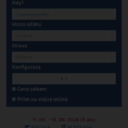
Kdy?
Místo odletu
Vyberte
Strava
Vyberte
Konfigurace
2
Cena celkem
Přílet na stejné letiště
11. 08. - 18. 08. 2026 (8 dní)
Katovice
All Inclusive