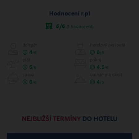
Hodnocení r.pl
6
/6
(
1
hodnocení)
delegát
hotelový personál
4
6
/6
/6
pláž
pokoj
5
4.5
/6
/6
strava
umístění a okolí
6
4
/6
/6
NEJBLIŽŠÍ TERMÍNY
DO HOTELU