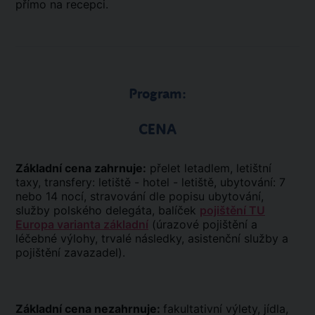
přímo na recepci.
Program:
CENA
Základní cena zahrnuje:
přelet letadlem, letištní
taxy, transfery: letiště - hotel - letiště, ubytování: 7
nebo 14 nocí, stravování dle popisu ubytování,
služby polského delegáta, balíček
pojištění TU
Europa varianta základní
(úrazové pojištění a
léčebné výlohy, trvalé následky, asistenční služby a
pojištění zavazadel).
Základní cena nezahrnuje:
fakultativní výlety, jídla,