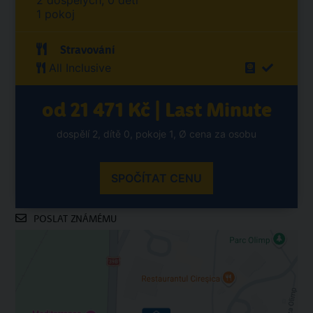
2 dospělých, 0 dětí
1 pokoj
Stravování
All Inclusive
od 21 471 Kč | Last Minute
dospělí 2, dítě 0, pokoje 1, Ø cena za osobu
SPOČÍTAT CENU
POSLAT ZNÁMÉMU