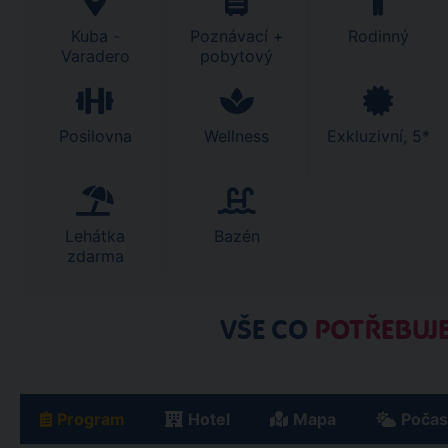
Kuba -
Poznávací +
Rodinný
Varadero
pobytový
Posilovna
Wellness
Exkluzivní, 5*
Lehátka
Bazén
zdarma
VŠE CO
POTŘEBUJE
Program
Hotel
Mapa
Počas