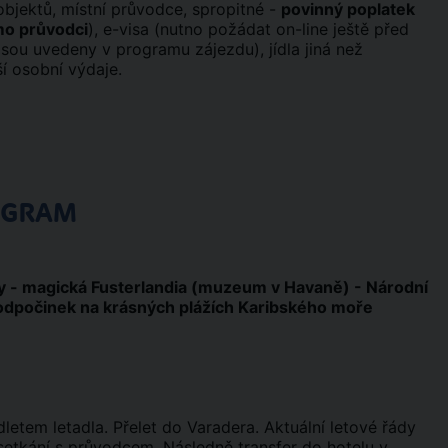
objektů, místní průvodce, spropitné -
povinný poplatek
ímo průvodci
), e-visa (nutno požádat on-line ještě před
 jsou uvedeny v programu zájezdu), jídla jiná než
í osobní výdaje.
OGRAM
ny - magická Fusterlandia (muzeum v Havaně) - Národní
- odpočinek na krásných plážích Karibského moře
etem letadla. Přelet do Varadera. Aktuální letové řády
 setkání s průvodcem. Následně transfer do hotelu v