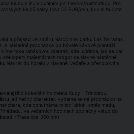
lsa klubu s individuálním partnerem/partnerkou. Pro
vanských klubů salsy (cca 55 EUR/os.), kde si budete
vání a přejezd ve směru Národního parku Las Terrazas.
e, a následně procházka po bývalé kávové plantáži
víme také tabákovou plantáž, kde uvidíme, jak se balí
v obklopení majestátních mogot ke slavné nástěnné
u. Návrat do hotelu v Havaně, večeře a přenocování.
hovalejšího koloniálního města Kuby - Trinidadu.
městu jedinečný charakter. Vydáme se na procházku na
chanchara, kde ochutnáme místní drink, směs medu,
 Trinidadu. Ve večerních hodinách společný vstup do
dnosti. (Trasa cca 350 km)