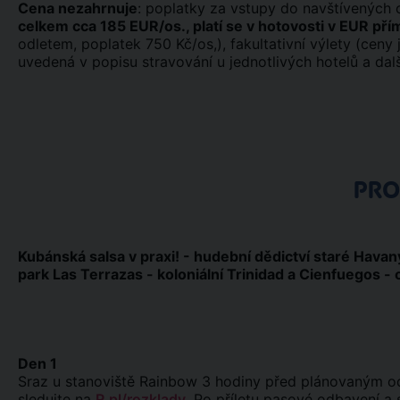
Cena nezahrnuje
: poplatky za vstupy do navštívených 
celkem cca 185 EUR/os., platí se v hotovosti v EUR př
odletem, poplatek 750 Kč/os,), fakultativní výlety (ceny
uvedená v popisu stravování u jednotlivých hotelů a dalš
PR
Kubánská salsa v praxi! - hudební dědictví staré Hava
park Las Terrazas - koloniální Trinidad a Cienfuegos 
Den 1
Sraz u stanoviště Rainbow 3 hodiny před plánovaným odl
sledujte na
R.pl/rozklady
. Po příletu pasové odbavení a