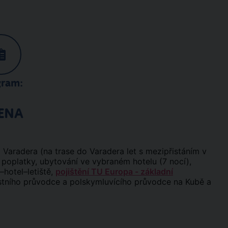
gram:
ENA
 Varadera (na trase do Varadera let s mezipřistáním v
ní poplatky, ubytování ve vybraném hotelu (7 nocí),
–hotel–letiště,
pojištění TU Europa - základní
ístního průvodce a polskymluvícího průvodce na Kubě a