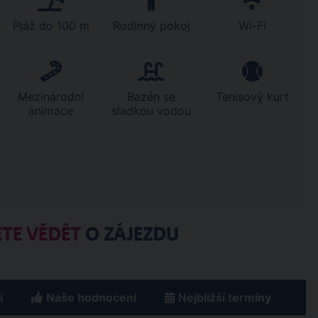
Pláž do 100 m
Rodinný pokoj
Wi-Fi
Mezinárodní
Bazén se
Tenisový kurt
animace
sladkou vodou
TE VĚDĚT
O ZÁJEZDU
í
Naše hodnocení
Nejbližší termíny