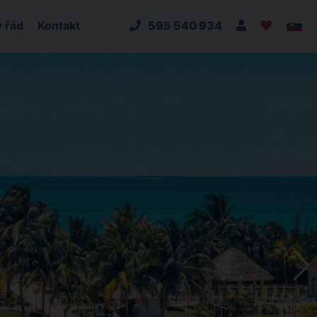
 řád
Kontakt
595 540 934