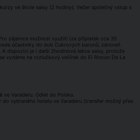
urzy ve škole salsy (2 hodiny). Večer společný vstup s
Pro zájemce možnost využití (za příplatek cca 35
avede účastníky do dob Cukrových baronů, zároveň
 dispozici je i další 2hodinová lekce salsy, protože
r se vydáme na rozlučkový večírek do El Rincon De La
iště ve Varaderu. Odlet do Polska.
fer do vybraného hotelu ve Varaderu (transfer možný přes