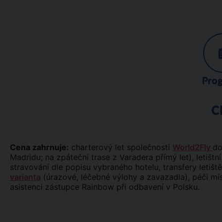
Pro
C
Cena zahrnuje:
charterový let společnosti
World2Fly
do
Madridu; na zpáteční trase z Varadera přímý let), letišt
stravování dle popisu vybraného hotelu, transfery letiště
varianta
(úrazové, léčebné výlohy a zavazadla), péči m
asistenci zástupce Rainbow při odbavení v Polsku.