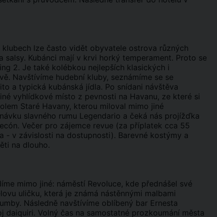
 klubech lze často vidět obyvatele ostrova různých
a salsy. Kubánci mají v krvi horký temperament. Proto se
ing 2. Je také kolébkou nejlepších klasických i
vě. Navštívíme hudební kluby, seznámíme se se
to a typická kubánská jídla. Po snídani návštěva
né vyhlídkové místo z pevnosti na Havanu, ze které si
kolem Staré Havany, kterou miloval mimo jiné
návku slavného rumu Legendario a čeká nás projížďka
cón. Večer pro zájemce revue (za příplatek cca 55
 - v závislosti na dostupnosti). Barevné kostýmy a
ti na dlouho.
íme mimo jiné: náměstí Revoluce, kde přednášel své
ovu uličku, která je známá nástěnnými malbami
rumby. Následně navštívíme oblíbený bar Ernesta
oj daiquiri. Volný čas na samostatné prozkoumání města