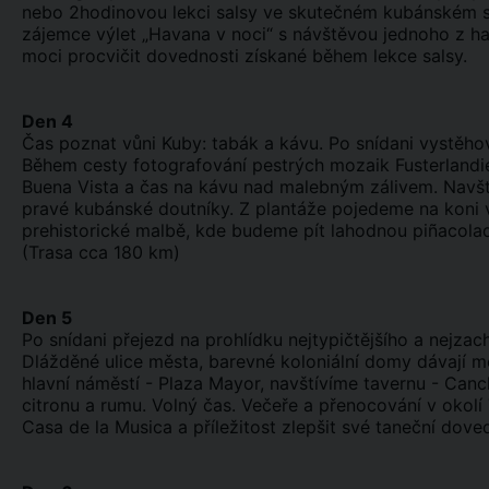
nebo 2hodinovou lekci salsy ve skutečném kubánském sa
zájemce výlet „Havana v noci“ s návštěvou jednoho z ha
moci procvičit dovednosti získané během lekce salsy.
Den 4
Čas poznat vůni Kuby: tabák a kávu. Po snídani vystěho
Během cesty fotografování pestrých mozaik Fusterlandi
Buena Vista a čas na kávu nad malebným zálivem. Navští
pravé kubánské doutníky. Z plantáže pojedeme na koni 
prehistorické malbě, kde budeme pít lahodnou piñacolad
(Trasa cca 180 km)
Den 5
Po snídani přejezd na prohlídku nejtypičtějšího a nejzac
Dlážděné ulice města, barevné koloniální domy dávají 
hlavní náměstí - Plaza Mayor, navštívíme tavernu - Can
citronu a rumu. Volný čas. Večeře a přenocování v okolí
Casa de la Musica a příležitost zlepšit své taneční dove