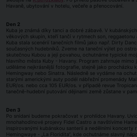
Havaně, ubytování v hotelu, večeře a přenocování.
Den 2
Kuba je známá díky tanci a dobré zábavě. V kubánských
věkových skupin, kteří tančí v rytmech son, reggaetonu 
Kuba stala scenérií tanečních filmů jako např. Dirty Danc
současných hudebníků. Zveme na taneční výlet po ostro
skutečnou Kubou a její povahou, ochutnáme typické moji
hlavního města Kuby - Havany. Program zahrnuje mimo ji
uděláme nejkrásnější fotografie, stejně jako procházku 
Hemingway nebo Sinatra. Následně se vydáme na ochut
starými americkými auty podél nábřežní promenády Male
EUR/os. nebo cca 105 EUR/os. v případě revue Tropicana
tanečně-hudební putování dějinami země zůstane v pamě
Den 3
Po snídani budeme pokračovat v prohlídce Havany. Uvid
mnohahodinové projevy Fidel Castro a navštívíme Hamel
inspirovanými kubánskou santerií a nedělními koncerty 
Hemingwaye - „La Floridita“, kde ochutnáme slavný náp