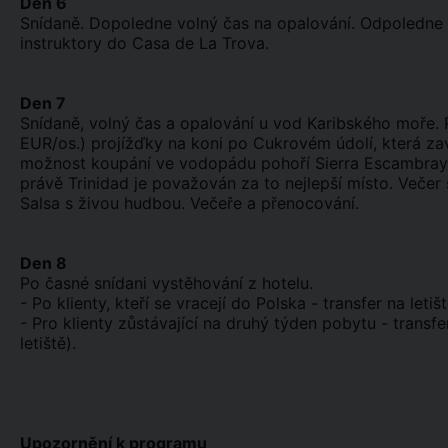
Den 6
Snídaně. Dopoledne volný čas na opalování. Odpoledne k
instruktory do Casa de La Trova.
Den 7
Snídaně, volný čas a opalování u vod Karibského moře. 
EUR/os.) projížďky na koni po Cukrovém údolí, která z
možnost koupání ve vodopádu pohoří Sierra Escambray. K
právě Trinidad je považován za to nejlepší místo. Veče
Salsa s živou hudbou. Večeře a přenocování.
Den 8
Po časné snídani vystěhování z hotelu.
- Po klienty, kteří se vracejí do Polska - transfer na let
- Pro klienty zůstávající na druhý týden pobytu - trans
letiště).
Upozornění k programu