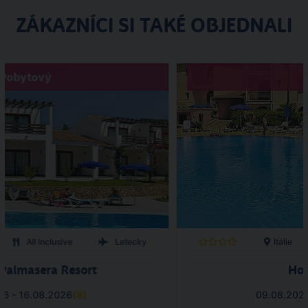
ZÁKAZNÍCI SI TAKÉ OBJEDNALI
Pobytový
All Inclusive
Letecky
Itálie
 Palmasera Resort
Hot
26 - 16.08.2026
(
8
)
09.08.2026