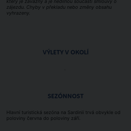
který je závazný a je nedílnou součástí smlouvy o
zájezdu. Chyby v překladu nebo změny obsahu
vyhrazeny.
VÝLETY V OKOLÍ
.
SEZÓNNOST
Hlavní turistická sezóna na Sardinii trvá obvykle od
poloviny června do poloviny září.