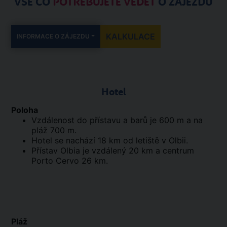
VŠE CO
POTŘEBUJETE VĚDĚT
O ZÁJEZDU
KALKULACE
INFORMACE O ZÁJEZDU
Hotel
Poloha
Vzdálenost do přístavu a barů je 600 m a na
pláž 700 m.
Hotel se nachází 18 km od letiště v Olbii.
Přístav Olbia je vzdálený 20 km a centrum
Porto Cervo 26 km.
Pláž