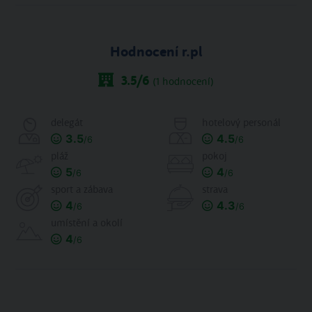
Hodnocení r.pl
3.5
/6
(
1
hodnocení)
delegát
hotelový personál
3.5
4.5
/6
/6
pláž
pokoj
5
4
/6
/6
sport a zábava
strava
4
4.3
/6
/6
umístění a okolí
4
/6