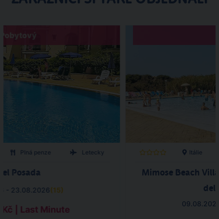
Pobytový
Plná penze
Letecky
Itálie
tel Posada
Mimose Beach Villa
del
6 - 23.08.2026
(
15
)
09.08.2026
 Kč | Last Minute