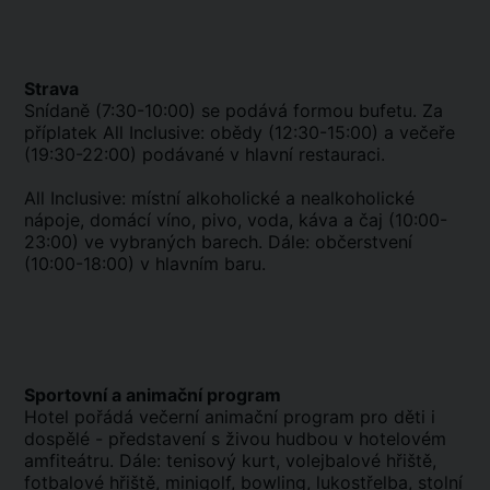
Strava
Snídaně (7:30-10:00) se podává formou bufetu. Za
příplatek All Inclusive: obědy (12:30-15:00) a večeře
(19:30-22:00) podávané v hlavní restauraci.
All Inclusive: místní alkoholické a nealkoholické
nápoje, domácí víno, pivo, voda, káva a čaj (10:00-
23:00) ve vybraných barech. Dále: občerstvení
(10:00-18:00) v hlavním baru.
Sportovní a animační program
Hotel pořádá večerní animační program pro děti i
dospělé - představení s živou hudbou v hotelovém
amfiteátru. Dále: tenisový kurt, volejbalové hřiště,
fotbalové hřiště, minigolf, bowling, lukostřelba, stolní