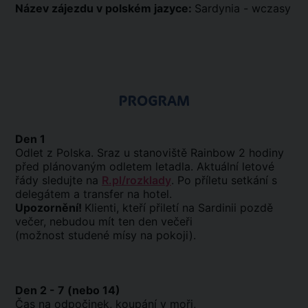
Název zájezdu v polském jazyce:
Sardynia - wczasy
PROGRAM
Den 1
Odlet z Polska. Sraz u stanoviště Rainbow 2 hodiny
před plánovaným odletem letadla. Aktuální letové
řády sledujte na
R.pl/rozklady
. Po příletu setkání s
delegátem a transfer na hotel.
Upozornění!
Klienti, kteří přiletí na Sardinii pozdě
večer, nebudou mít ten den večeři
(možnost studené mísy na pokoji).
Den 2 - 7 (nebo 14)
Čas na odpočinek, koupání v moři,