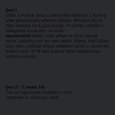
Den 1
Odlet z Polska. Sraz u stanoviště Rainbow 2 hodiny
před plánovaným odletem letadla. Aktuální letové
řády sledujte na
R.pl/rozklady
. Po příletu setkání s
delegátem a transfer na hotel.
Upozornění!
Klienti, kteří přiletí na Sicílii pozdě
večer, nebudou mít ten den večeři. Klienti, kteří přiletí
brzy ráno, začínají stravu obědem/večeří a ubytováni
budou mezi 14-16 hod (pokud hotel nedisponuje
volnými pokoji).
Den 2 - 7 (nebo 14)
Čas na odpočinek, koupání v moři,
opalování a výlety po okolí.