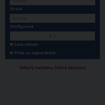
Vyberte
Strava
Vyberte
Konfigurace
2
Cena celkem
Přílet na stejné letiště
Nebyly nalezeny žádné záznamy