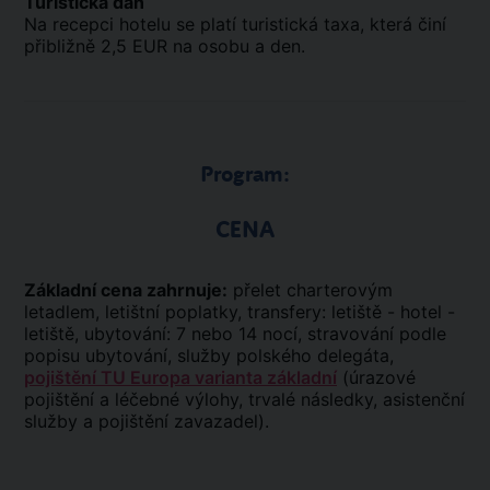
Turistická daň
Na recepci hotelu se platí turistická taxa, která činí
přibližně 2,5 EUR na osobu a den.
Program:
CENA
Základní cena zahrnuje:
přelet charterovým
letadlem, letištní poplatky, transfery: letiště - hotel -
letiště, ubytování: 7 nebo 14 nocí, stravování podle
popisu ubytování, služby polského delegáta,
pojištění TU Europa varianta základní
(úrazové
pojištění a léčebné výlohy, trvalé následky, asistenční
služby a pojištění zavazadel).