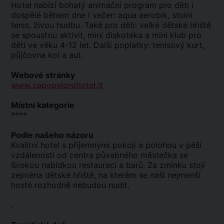
Hotel nabízí bohatý animační program pro děti i
dospělé během dne i večer: aqua aerobik, stolní
tenis, živou hudbu. Také pro děti: velké dětské hřiště
se spoustou aktivit, mini diskotéka a mini klub pro
děti ve věku 4-12 let. Další poplatky: tenisový kurt,
půjčovna kol a aut.
Webové stránky
www.capopelorohotel.it
Místní kategorie
****
Podle našeho názoru
Kvalitní hotel s příjemnými pokoji a polohou v pěší
vzdálenosti od centra půvabného městečka se
širokou nabídkou restaurací a barů. Za zmínku stojí
zejména dětské hřiště, na kterém se naši nejmenší
hosté rozhodně nebudou nudit.
.