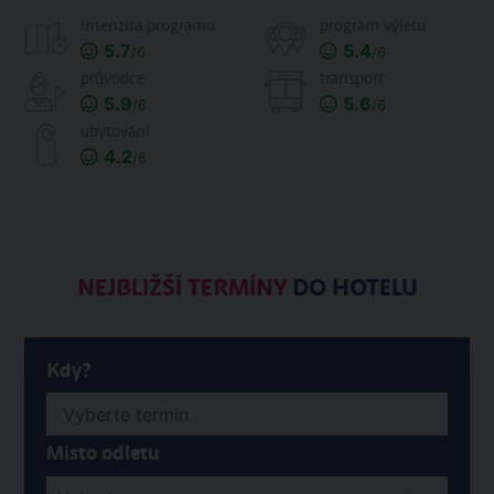
intenzita programu
program výletu
5.7
5.4
/6
/6
průvodce
transport
5.9
5.6
/6
/6
ubytování
4.2
/6
NEJBLIŽŠÍ TERMÍNY
DO HOTELU
Kdy?
Místo odletu