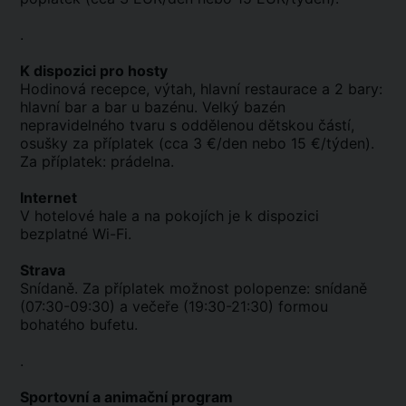
.
K dispozici pro hosty
Hodinová recepce, výtah, hlavní restaurace a 2 bary:
hlavní bar a bar u bazénu. Velký bazén
nepravidelného tvaru s oddělenou dětskou částí,
osušky za příplatek (cca 3 €/den nebo 15 €/týden).
Za příplatek: prádelna.
Internet
V hotelové hale a na pokojích je k dispozici
bezplatné Wi-Fi.
Strava
Snídaně. Za příplatek možnost polopenze: snídaně
(07:30-09:30) a večeře (19:30-21:30) formou
bohatého bufetu.
.
Sportovní a animační program