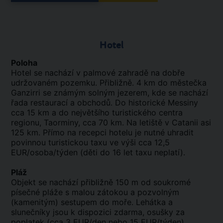
Hotel
Poloha
Hotel se nachází v palmové zahradě na dobře
udržovaném pozemku. Přibližně. 4 km do městečka
Ganzirri se známým solným jezerem, kde se nachází
řada restaurací a obchodů. Do historické Messiny
cca 15 km a do největšího turistického centra
regionu, Taorminy, cca 70 km. Na letiště v Catanii asi
125 km. Přímo na recepci hotelu je nutné uhradit
povinnou turistickou taxu ve výši cca 12,5
EUR/osoba/týden (děti do 16 let taxu neplatí).
Pláž
Objekt se nachází přibližně 150 m od soukromé
písečné pláže s malou zátokou a pozvolným
(kamenitým) sestupem do moře. Lehátka a
slunečníky jsou k dispozici zdarma, osušky za
poplatek (cca 3 EUR/den nebo 15 EUR/týden).