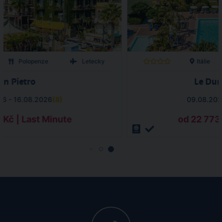
Polopenze
Letecky
Itálie
an Pietro
Le Dun
26 - 16.08.2026
(
8
)
09.08.202
 Kč | Last Minute
od 22 773 