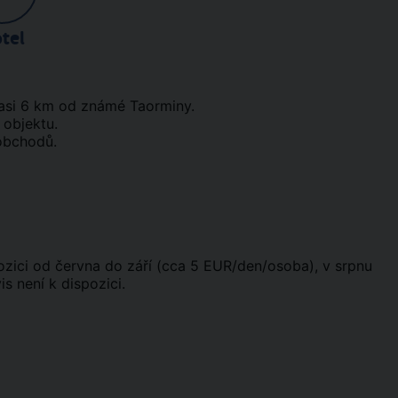
tel
 asi 6 km od známé Taorminy.
 objektu.
 obchodů.
pozici od června do září (cca 5 EUR/den/osoba), v srpnu
 není k dispozici.