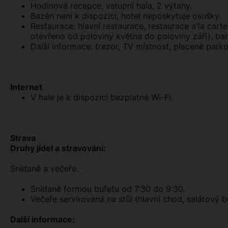
Hodinová recepce, vstupní hala, 2 výtahy.
Bazén není k dispozici, hotel neposkytuje osušky.
Restaurace: hlavní restaurace, restaurace a'la cart
otevřeno od poloviny května do poloviny září), bar
Další informace: trezor, TV místnost, placené park
Internet
V hale je k dispozici bezplatné Wi-Fi.
Strava
Druhy jídel a stravování:
Snídaně a večeře.
Snídaně formou bufetu od 7:30 do 9:30.
Večeře servírovaná na stůl (hlavní chod, salátový bu
Další informace: