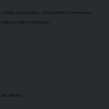
e u pláže (za poplatek, nutná předchozí rezervace,
.
oviště cca 500 m od hotelu.
fet, dezert).