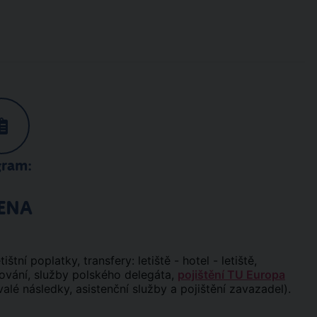
gram:
ENA
tní poplatky, transfery: letiště - hotel - letiště,
tování, služby polského delegáta,
pojištění TU Europa
valé následky, asistenční služby a pojištění zavazadel).