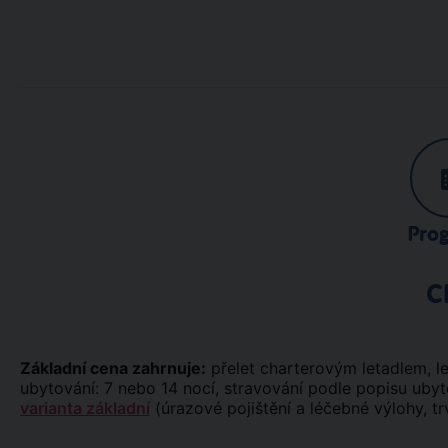
Pro
C
Základní cena zahrnuje:
přelet charterovým letadlem, letiš
ubytování: 7 nebo 14 nocí, stravování podle popisu uby
varianta základní
(úrazové pojištění a léčebné výlohy, tr