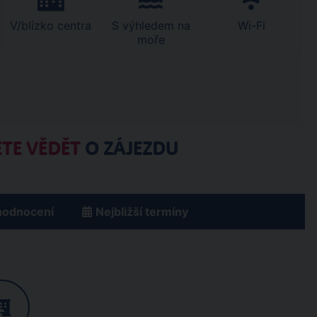
V/blízko centra
S výhledem na
Wi-Fi
moře
TE VĚDĚT
O ZÁJEZDU
hodnocení
Nejbližší termíny