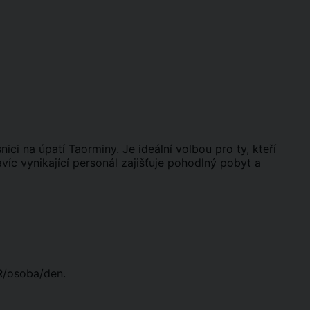
ici na úpatí Taorminy. Je ideální volbou pro ty, kteří
íc vynikající personál zajišťuje pohodlný pobyt a
R/osoba/den.