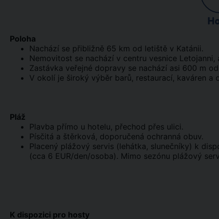
Ho
Poloha
Nachází se přibližně 65 km od letiště v Katánii.
Nemovitost se nachází v centru vesnice Letojanni,
Zastávka veřejné dopravy se nachází asi 600 m od
V okolí je široký výběr barů, restaurací, kaváren a
Pláž
Plavba přímo u hotelu, přechod přes ulici.
Písčitá a štěrková, doporučená ochranná obuv.
Placený plážový servis (lehátka, slunečníky) k dis
(cca 6 EUR/den/osoba). Mimo sezónu plážový servis
K dispozici pro hosty