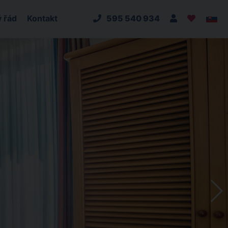
 řád
Kontakt
595 540 934