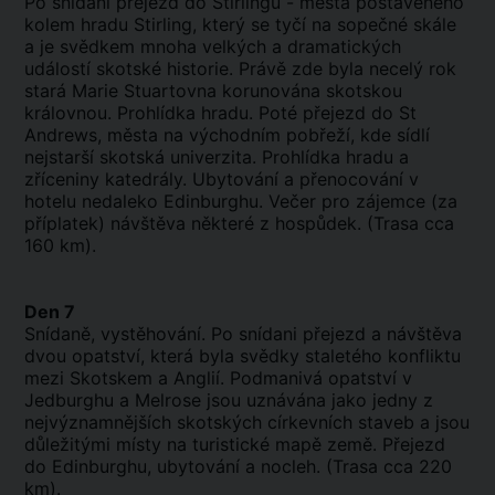
Po snídani přejezd do Stirlingu - města postaveného
kolem hradu Stirling, který se tyčí na sopečné skále
a je svědkem mnoha velkých a dramatických
událostí skotské historie. Právě zde byla necelý rok
stará Marie Stuartovna korunována skotskou
královnou. Prohlídka hradu. Poté přejezd do St
Andrews, města na východním pobřeží, kde sídlí
nejstarší skotská univerzita. Prohlídka hradu a
zříceniny katedrály. Ubytování a přenocování v
hotelu nedaleko Edinburghu. Večer pro zájemce (za
příplatek) návštěva některé z hospůdek. (Trasa cca
160 km).
Den 7
Snídaně, vystěhování. Po snídani přejezd a návštěva
dvou opatství, která byla svědky staletého konfliktu
mezi Skotskem a Anglií. Podmanivá opatství v
Jedburghu a Melrose jsou uznávána jako jedny z
nejvýznamnějších skotských církevních staveb a jsou
důležitými místy na turistické mapě země. Přejezd
do Edinburghu, ubytování a nocleh. (Trasa cca 220
km).