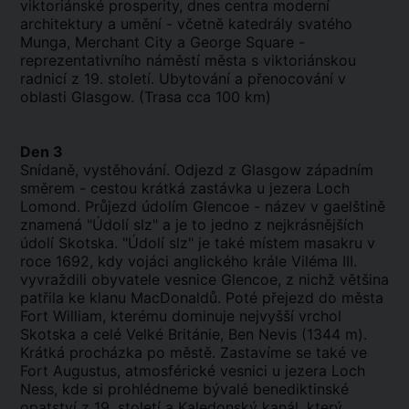
viktoriánské prosperity, dnes centra moderní
architektury a umění - včetně katedrály svatého
Munga, Merchant City a George Square -
reprezentativního náměstí města s viktoriánskou
radnicí z 19. století. Ubytování a přenocování v
oblasti Glasgow. (Trasa cca 100 km)
Den 3
Snídaně, vystěhování. Odjezd z Glasgow západním
směrem - cestou krátká zastávka u jezera Loch
Lomond. Průjezd údolím Glencoe - název v gaelštině
znamená "Údolí slz" a je to jedno z nejkrásnějších
údolí Skotska. "Údolí slz" je také místem masakru v
roce 1692, kdy vojáci anglického krále Viléma III.
vyvraždili obyvatele vesnice Glencoe, z nichž většina
patřila ke klanu MacDonaldů. Poté přejezd do města
Fort William, kterému dominuje nejvyšší vrchol
Skotska a celé Velké Británie, Ben Nevis (1344 m).
Krátká procházka po městě. Zastavíme se také ve
Fort Augustus, atmosférické vesnici u jezera Loch
Ness, kde si prohlédneme bývalé benediktinské
opatství z 19. století a Kaledonský kanál, který