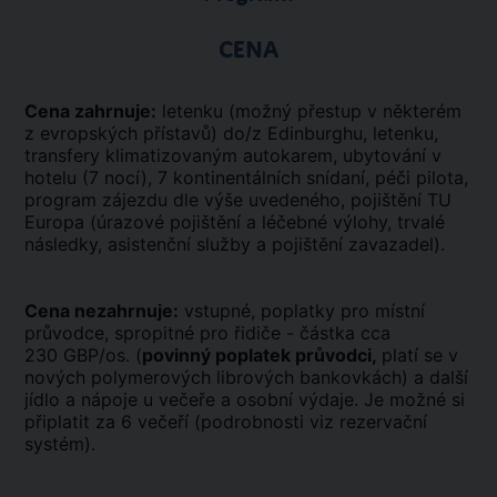
CENA
Cena zahrnuje:
letenku (možný přestup v některém
z evropských přístavů) do/z Edinburghu, letenku,
transfery klimatizovaným autokarem, ubytování v
hotelu (7 nocí), 7 kontinentálních snídaní, péči pilota,
program zájezdu dle výše uvedeného, pojištění TU
Europa (úrazové pojištění a léčebné výlohy, trvalé
následky, asistenční služby a pojištění zavazadel).
Cena nezahrnuje:
vstupné, poplatky pro místní
průvodce, spropitné pro řidiče - částka cca
230 GBP/os. (
povinný poplatek průvodci,
platí se v
nových polymerových librových bankovkách) a další
jídlo a nápoje u večeře a osobní výdaje. Je možné si
připlatit za 6 večeří (podrobnosti viz rezervační
systém).