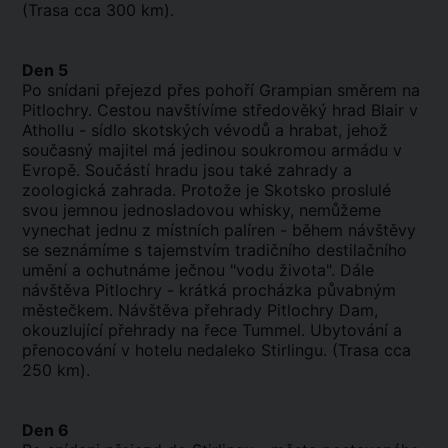
(Trasa cca 300 km).
Den 5
Po snídani přejezd přes pohoří Grampian směrem na
Pitlochry. Cestou navštívíme středověký hrad Blair v
Athollu - sídlo skotských vévodů a hrabat, jehož
současný majitel má jedinou soukromou armádu v
Evropě. Součástí hradu jsou také zahrady a
zoologická zahrada. Protože je Skotsko proslulé
svou jemnou jednosladovou whisky, nemůžeme
vynechat jednu z místních palíren - během návštěvy
se seznámíme s tajemstvím tradičního destilačního
umění a ochutnáme ječnou "vodu života". Dále
návštěva Pitlochry - krátká procházka půvabným
městečkem. Návštěva přehrady Pitlochry Dam,
okouzlující přehrady na řece Tummel. Ubytování a
přenocování v hotelu nedaleko Stirlingu. (Trasa cca
250 km).
Den 6