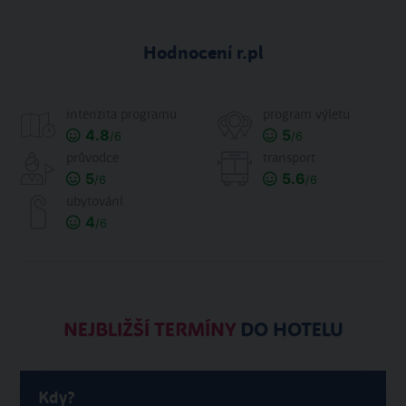
Hodnocení r.pl
intenzita programu
program výletu
4.8
5
/6
/6
průvodce
transport
5
5.6
/6
/6
ubytování
4
/6
NEJBLIŽŠÍ TERMÍNY
DO HOTELU
Kdy?