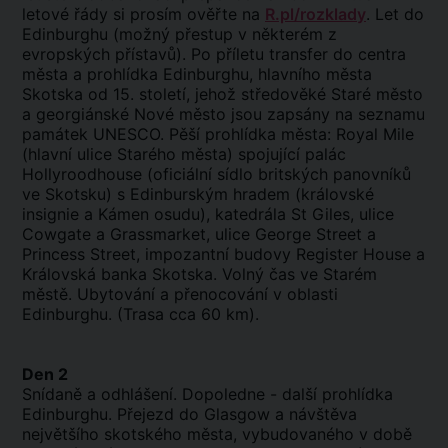
letové řády si prosím ověřte na
R.pl/rozklady
. Let do
Edinburghu (možný přestup v některém z
evropských přístavů). Po příletu transfer do centra
města a prohlídka Edinburghu, hlavního města
Skotska od 15. století, jehož středověké Staré město
a georgiánské Nové město jsou zapsány na seznamu
památek UNESCO. Pěší prohlídka města: Royal Mile
(hlavní ulice Starého města) spojující palác
Hollyroodhouse (oficiální sídlo britských panovníků
ve Skotsku) s Edinburským hradem (královské
insignie a Kámen osudu), katedrála St Giles, ulice
Cowgate a Grassmarket, ulice George Street a
Princess Street, impozantní budovy Register House a
Královská banka Skotska. Volný čas ve Starém
městě. Ubytování a přenocování v oblasti
Edinburghu. (Trasa cca 60 km).
Den 2
Snídaně a odhlášení. Dopoledne - další prohlídka
Edinburghu. Přejezd do Glasgow a návštěva
největšího skotského města, vybudovaného v době