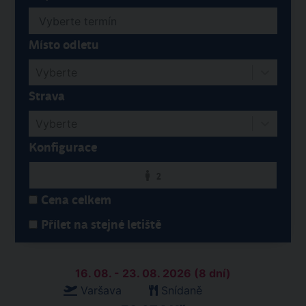
Místo odletu
Vyberte
Strava
Vyberte
Konfigurace
2
Cena celkem
Přílet na stejné letiště
16. 08. - 23. 08. 2026 (8 dní)
Varšava
Snídaně