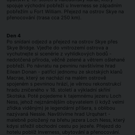
spojuje východní pobřeží u Inverness se západním
pobřežím u Fort William. Přejezd na ostrov Skye na
přenocování (trasa cca 250 km).
Den 4
Po snídani odjezd a přejezd na ostrov Skye přes
Skye Bridge. Vjeďte do vnitrozemí ostrova a
vychutnejte si scenérie z vyhlídkových bodů -
nedotčená příroda, věčně zelené a větrem ošlehané
pobřeží. Po návratu na pevninu navštívíme hrad
Eilean Donan - patřící jednomu ze skotských klanů
Macrae, který se nachází na malém ostrově
spojeném s pevninou hrází, je věrnou rekonstrukcí
hradu zničeného v 18. století a výkladní skříní
Skotska. Poté pojedeme k tajemnému jezeru Loch
Ness, jehož nejznámějším obyvatelem (i když velmi
zřídka viděným) je legendární příšera, s oblibou
nazývaná Nessie. Navštívíme hrad Urquhart -
malebně položený na břehu jezera Loch Ness, který
kdysi střežil obchodní cestu po jezeře. Přejezd do
hotelu poblíž Inverness, ubytování a přenocování.