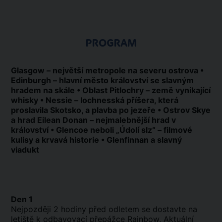
PROGRAM
Glasgow – největší metropole na severu ostrova •
Edinburgh – hlavní město království se slavným
hradem na skále • Oblast Pitlochry – země vynikající
whisky • Nessie – lochnesská příšera, která
proslavila Skotsko, a plavba po jezeře • Ostrov Skye
a hrad Eilean Donan – nejmalebnější hrad v
království • Glencoe neboli „Údolí slz“ – filmové
kulisy a krvavá historie • Glenfinnan a slavný
viadukt
Den 1
Nejpozději 2 hodiny před odletem se dostavte na
letiště k odbavovací přepážce Rainbow. Aktuální