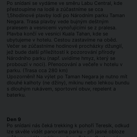
Po snídani se vydáme ve směru Labu Central, kde
přestoupíme na lodě a zúčastníme se cca
1,5hodinové plavby lodí po Národním parku Taman
Negara. Trasa plavby vede bujným deštným
pralesem a vesnicemi vynořujícími se z pralesa.
Plavba končí ve vesnici Kuala Tahan, kde se
ubytujeme v hotelu. Cestou zastavíme na oběd.
Večer se zúčastníme hodinové procházky džunglí,
jež bude další příležitostí k pozorování přírody
Národního parku (např. uvidíme hmyz, který se
probouzí v noci). Přenocování a večeře v hotelu v
parku. (Trasa cca 280 km)
Upozornění! Na výlet po Taman Negara je nutno mít
dlouhé kalhoty (ne džíny), mikinu nebo lehkou bundu
s dlouhým rukávem, sportovní obuv, repelent a
baterku.
Den 9
Po snídani nás čeká trekking k pohoří Teresik, odkud
lze skvěle vidět panorama parku - při jasné obloze