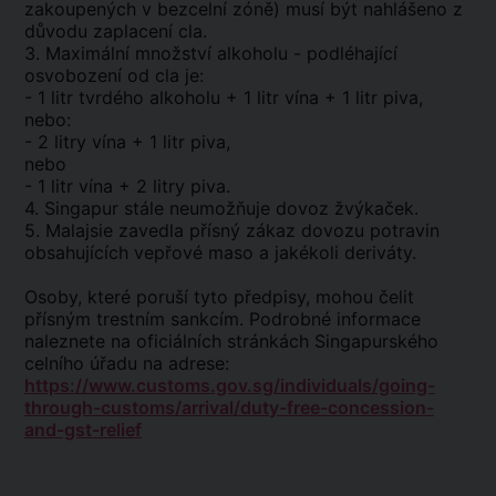
zakoupených v bezcelní zóně) musí být nahlášeno z
důvodu zaplacení cla.
3. Maximální množství alkoholu - podléhající
osvobození od cla je:
- 1 litr tvrdého alkoholu + 1 litr vína + 1 litr piva,
nebo:
- 2 litry vína + 1 litr piva,
nebo
- 1 litr vína + 2 litry piva.
4. Singapur stále neumožňuje dovoz žvýkaček.
5. Malajsie zavedla přísný zákaz dovozu potravin
obsahujících vepřové maso a jakékoli deriváty.
Osoby, které poruší tyto předpisy, mohou čelit
přísným trestním sankcím. Podrobné informace
naleznete na oficiálních stránkách Singapurského
celního úřadu na adrese:
https://www.customs.gov.sg/individuals/going-
through-customs/arrival/duty-free-concession-
and-gst-relief