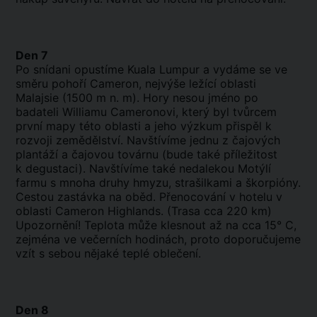
Den 7
Po snídani opustíme Kuala Lumpur a vydáme se ve
směru pohoří Cameron, nejvýše ležící oblasti
Malajsie (1500 m n. m). Hory nesou jméno po
badateli Williamu Cameronovi, který byl tvůrcem
první mapy této oblasti a jeho výzkum přispěl k
rozvoji zemědělství. Navštívíme jednu z čajových
plantáží a čajovou továrnu (bude také příležitost
k degustaci). Navštívíme také nedalekou Motýlí
farmu s mnoha druhy hmyzu, strašilkami a škorpióny.
Cestou zastávka na oběd. Přenocování v hotelu v
oblasti Cameron Highlands. (Trasa cca 220 km)
Upozornění! Teplota může klesnout až na cca 15° C,
zejména ve večerních hodinách, proto doporučujeme
vzít s sebou nějaké teplé oblečení.
Den 8