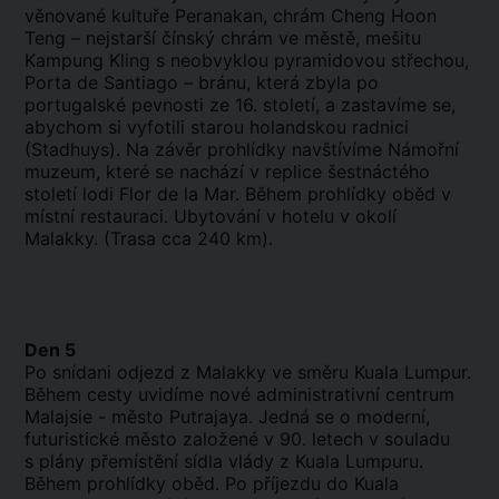
věnované kultuře Peranakan, chrám Cheng Hoon
Teng – nejstarší čínský chrám ve městě, mešitu
Kampung Kling s neobvyklou pyramidovou střechou,
Porta de Santiago – bránu, která zbyla po
portugalské pevnosti ze 16. století, a zastavíme se,
abychom si vyfotili starou holandskou radnici
(Stadhuys). Na závěr prohlídky navštívíme Námořní
muzeum, které se nachází v replice šestnáctého
století lodi Flor de la Mar. Během prohlídky oběd v
místní restauraci. Ubytování v hotelu v okolí
Malakky. (Trasa cca 240 km).
Den 5
Po snídani odjezd z Malakky ve směru Kuala Lumpur.
Během cesty uvidíme nové administrativní centrum
Malajsie - město Putrajaya. Jedná se o moderní,
futuristické město založené v 90. letech v souladu
s plány přemístění sídla vlády z Kuala Lumpuru.
Během prohlídky oběd. Po příjezdu do Kuala