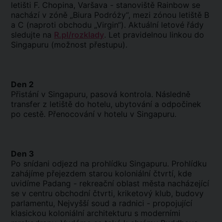
letišti F. Chopina, Varšava - stanoviště Rainbow se
nachází v zóně „Biura Podróży“, mezi zónou letiště B
a C (naproti obchodu „Virgin“). Aktuální letové řády
sledujte na
R.pl/rozklady
. Let pravidelnou linkou do
Singapuru (možnost přestupu).
Den 2
Přistání v Singapuru, pasová kontrola. Následně
transfer z letiště do hotelu, ubytování a odpočinek
po cestě. Přenocování v hotelu v Singapuru.
Den 3
Po snídani odjezd na prohlídku Singapuru. Prohlídku
zahájíme přejezdem starou koloniální čtvrtí, kde
uvidíme Padang - rekreační oblast města nacházející
se v centru obchodní čtvrti, kriketový klub, budovy
parlamentu, Nejvyšší soud a radnici - propojující
klasickou koloniální architekturu s moderními