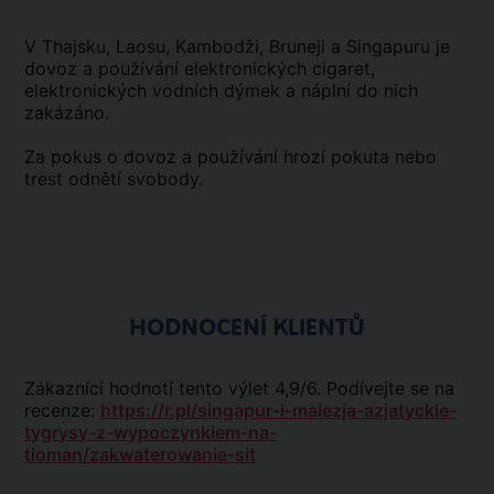
V Thajsku, Laosu, Kambodži, Bruneji a Singapuru je
dovoz a používání elektronických cigaret,
elektronických vodních dýmek a náplní do nich
zakázáno.
Za pokus o dovoz a používání hrozí pokuta nebo
trest odnětí svobody.
HODNOCENÍ KLIENTŮ
Zákazníci hodnotí tento výlet 4,9/6. Podívejte se na
recenze:
https://r.pl/singapur-i-malezja-azjatyckie-
tygrysy-z-wypoczynkiem-na-
tioman/zakwaterowanie-sit