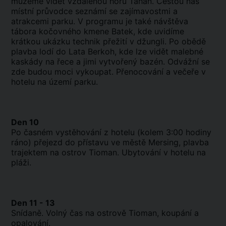
můžeme vidět vzdálenou horu Tahan. Cestou nás
místní průvodce seznámí se zajímavostmi a
atrakcemi parku. V programu je také návštěva
tábora kočovného kmene Batek, kde uvidíme
krátkou ukázku technik přežití v džungli. Po obědě
plavba lodí do Lata Berkoh, kde lze vidět malebné
kaskády na řece a jimi vytvořený bazén. Odvážní se
zde budou moci vykoupat. Přenocování a večeře v
hotelu na území parku.
Den 10
Po časném vystěhování z hotelu (kolem 3:00 hodiny
ráno) přejezd do přístavu ve městě Mersing, plavba
trajektem na ostrov Tioman. Ubytování v hotelu na
pláži.
Den 11 - 13
Snídaně. Volný čas na ostrově Tioman, koupání a
opalování.