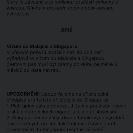
který je závazný a je nedílnou součástí smlouvy o
zájezdu. Chyby v překladu nebo změny obsahu
vyhrazeny.
JINÉ
Vízum do Malajsie a Singapuru
V případě pobytů kratších než 90 dnů není
vyžadováno vízum do Malajsie a Singapuru.
Cestovní pas musí být platný po dobu nejméně 6
měsíců od data návratu.
UPOZORNĚNÍ!
Upozorňujeme na přísné celní
předpisy pro turisty přijíždějící do Singapuru:
1. Platí úplný zákaz dovozu, držení a používání všech
druhů elektronických cigaret a jejich příslušenství.
2. Singapur neumožňuje dovoz tabákových výrobků
osvobozených od cla. Jakékoli množství cigaret
dovezených do Singapuru (včetně výrobků