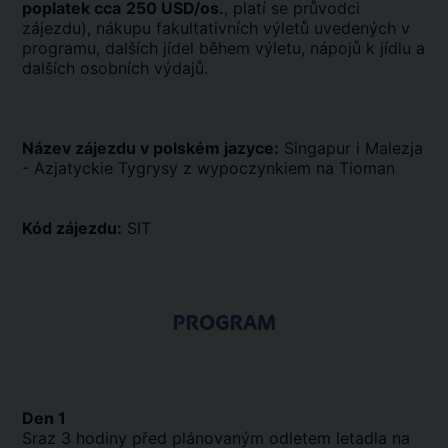
poplatek cca
250 USD/os.
, platí se průvodci
zájezdu), nákupu fakultativních výletů uvedených v
programu, dalších jídel během výletu, nápojů k jídlu a
dalších osobních výdajů.
Název zájezdu v polském jazyce:
Singapur i Malezja
- Azjatyckie Tygrysy z wypoczynkiem na Tioman
Kód zájezdu:
SIT
PROGRAM
Den 1
Sraz 3 hodiny před plánovaným odletem letadla na