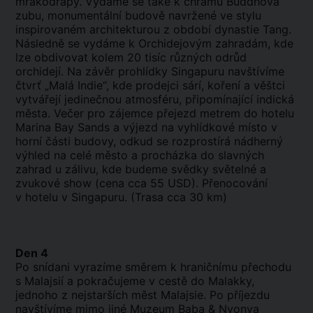
mrakodrapy. Vydáme se také k chrámu Buddhova
zubu, monumentální budově navržené ve stylu
inspirovaném architekturou z období dynastie Tang.
Následně se vydáme k Orchidejovým zahradám, kde
lze obdivovat kolem 20 tisíc různých odrůd
orchidejí. Na závěr prohlídky Singapuru navštívíme
čtvrť „Malá Indie“, kde prodejci sárí, koření a věštci
vytvářejí jedinečnou atmosféru, připomínající indická
města. Večer pro zájemce přejezd metrem do hotelu
Marina Bay Sands a výjezd na vyhlídkové místo v
horní části budovy, odkud se rozprostírá nádherný
výhled na celé město a procházka do slavných
zahrad u zálivu, kde budeme svědky světelné a
zvukové show (cena cca 55 USD). Přenocování
v hotelu v Singapuru. (Trasa cca 30 km)
Den 4
Po snídani vyrazíme směrem k hraničnímu přechodu
s Malajsií a pokračujeme v cestě do Malakky,
jednoho z nejstarších měst Malajsie. Po příjezdu
navštívíme mimo jiné Muzeum Baba & Nyonya