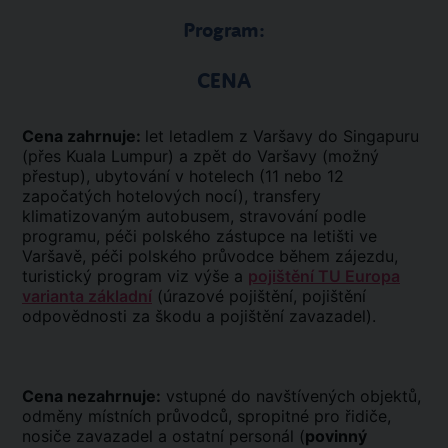
Program:
CENA
Cena zahrnuje:
let letadlem z Varšavy do Singapuru
(přes Kuala Lumpur) a zpět do Varšavy (možný
přestup), ubytování v hotelech (11 nebo 12
započatých hotelových nocí), transfery
klimatizovaným autobusem, stravování podle
programu, péči polského zástupce na letišti ve
Varšavě, péči polského průvodce během zájezdu,
turistický program viz výše a
pojištění TU Europa
varianta základní
(úrazové pojištění, pojištění
odpovědnosti za škodu a pojištění zavazadel).
Cena nezahrnuje:
vstupné do navštívených objektů,
odměny místních průvodců, spropitné pro řidiče,
nosiče zavazadel a ostatní personál (
povinný