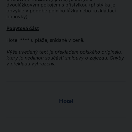
dvoulůžkovým pokojem s přistýlkou (přistýlka je
obvykle v podobě polního lůžka nebo rozkládací
pohovky).
Pobytová část
Hotel **** u pláže, snídaně v ceně.
Výše uvedený text je překladem polského originálu,
který je nedílnou součástí smlouvy o zájezdu. Chyby
v překladu vyhrazeny.
Hotel