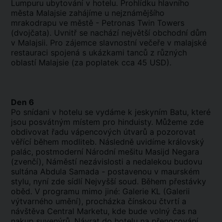
Lumpuru ubytování v hotelu. Prohlídku hlavního
města Malajsie zahájíme u nejznámějšího
mrakodrapu ve městě - Petronas Twin Towers
(dvojčata). Uvnitř se nachází největší obchodní dům
v Malajsii. Pro zájemce slavnostní večeře v malajské
restauraci spojená s ukázkami tanců z různých
oblastí Malajsie (za poplatek cca 45 USD).
Den 6
Po snídani v hotelu se vydáme k jeskyním Batu, které
jsou posvátným místem pro hinduisty. Můžeme zde
obdivovat řadu vápencových útvarů a pozorovat
věřící během modliteb. Následně uvidíme královský
palác, postmoderní Národní mešitu Masijd Negara
(zvenčí), Náměstí nezávislosti a nedalekou budovu
sultána Abdula Samada - postavenou v maurském
stylu, nyní zde sídlí Nejvyšší soud. Během přestávky
oběd. V programu mimo jiné: Galerie KL (Galerii
výtvarného umění), procházka čínskou čtvrtí a
návštěva Central Marketu, kde bude volný čas na
nakup suvenýrů. Návrat do hotelu na přenocování.