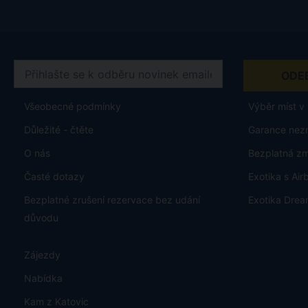
Všeobecné podmínky
Výběr míst v 
Důležité - čtěte
Garance nez
O nás
Bezplatná z
Časté dotazy
Exotika s Ai
Bezplatné zrušení rezervace bez udání
Exotika Drea
důvodu
Zájezdy
Nabídka
Kam z Katovic