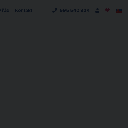
 řád
Kontakt
595 540 934