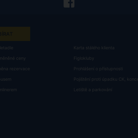
letadle
Karta stálého klienta
měněné ceny
Figlokluby
měna rezervace
Prohlášení o přístupnosti
rbusem
Pojištění proti úpadku CK, konc
mlinerem
Letiště a parkování