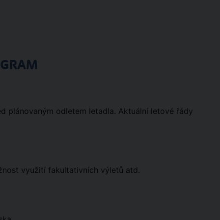
OGRAM
ed plánovaným odletem letadla. Aktuální letové řády
st využití fakultativních výletů atd.
ska.