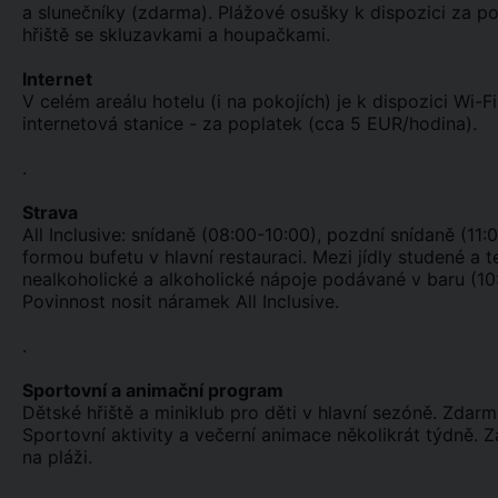
a slunečníky (zdarma). Plážové osušky k dispozici za po
hřiště se skluzavkami a houpačkami.
Internet
V celém areálu hotelu (i na pokojích) je k dispozici Wi-F
internetová stanice - za poplatek (cca 5 EUR/hodina).
.
Strava
All Inclusive: snídaně (08:00-10:00), pozdní snídaně (11:
formou bufetu v hlavní restauraci. Mezi jídly studené a t
nealkoholické a alkoholické nápoje podávané v baru (10:
Povinnost nosit náramek All Inclusive.
.
Sportovní a animační program
Dětské hřiště a miniklub pro děti v hlavní sezóně. Zdarma
Sportovní aktivity a večerní animace několikrát týdně. Z
na pláži.