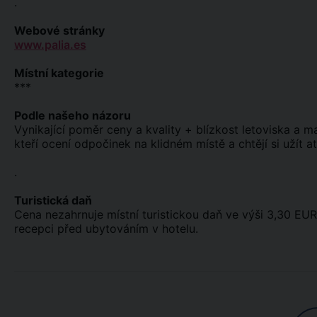
.
Webové stránky
www.palia.es
Místní kategorie
***
Podle našeho názoru
Vynikající poměr ceny a kvality + blízkost letoviska a ma
kteří ocení odpočinek na klidném místě a chtějí si užít 
.
Turistická daň
Cena nezahrnuje místní turistickou daň ve výši 3,30 EUR
recepci před ubytováním v hotelu.