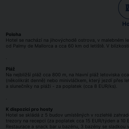
Ho
Poloha
Hotel se nachází na jihovýchodě ostrova, v malebném let
od Palmy de Mallorca a cca 60 km od letiště. V blízkosti
.
Pláž
Na nejbližší pláž cca 800 m, na hlavní pláž letoviska 
(několikrát denně) nebo minivláčkem, který jezdí přes l
a slunečníky na pláži - za poplatek (cca 8 EUR/ks).
.
K dispozici pro hosty
Hotel se skládá z 5 budov umístěných v rozlehlé zahrad
trezory na recepci (za poplatek cca 15 EUR/týden a 10 
Restaurace a snack bar u bazénu, 3 bazény se sladkou vo