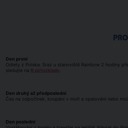
PR
Den první
Odlety z Polska. Sraz u stanoviště Rainbow 2 hodiny př
sledujte na
R.pl/rozklady
.
Den druhý až předposlední
Čas na odpočinek, koupání v moři a opalování nebo možno
Den poslední
Vystěhování z hotelu a transfer na letiště. Návrat do Pol