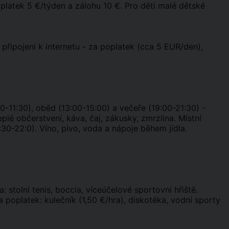
platek 5 €/týden a zálohu 10 €. Pro děti malé dětské
i připojení k internetu - za poplatek (cca 5 EUR/den),
00-11:30), oběd (13:00-15:00) a večeře (19:00-21:30) -
eplé občerstvení, káva, čaj, zákusky, zmrzlina. Místní
30-22:0). Víno, pivo, voda a nápoje během jídla.
: stolní tenis, boccia, víceúčelové sportovní hřiště.
a poplatek: kulečník (1,50 €/hra), diskotéka, vodní sporty