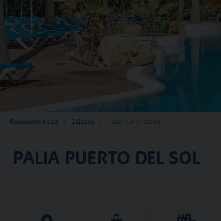
Rainbowtours.cz
Zájezdy
Palia Puerto del Sol
PALIA PUERTO DEL SOL