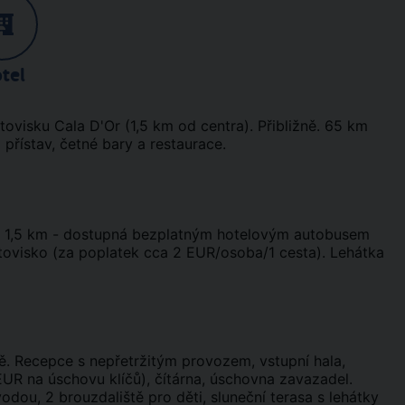
tel
ovisku Cala D'Or (1,5 km od centra). Přibližně. 65 km
 přístav, četné bary a restaurace.
cca 1,5 km - dostupná bezplatným hotelovým autobusem
etovisko (za poplatek cca 2 EUR/osoba/1 cesta). Lehátka
ě. Recepce s nepřetržitým provozem, vstupní hala,
EUR na úschovu klíčů), čítárna, úschovna zavazadel.
dou, 2 brouzdaliště pro děti, sluneční terasa s lehátky