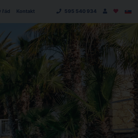
 řád
Kontakt
595 540 934