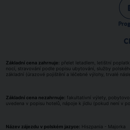
Pro
C
Základní cena zahrnuje:
přelet letadlem, letištní poplatky
nocí, stravování podle popisu ubytování, služby polské
základní (úrazové pojištění a léčebné výlohy, trvalé násl
Základní cena nezahrnuje:
fakultativní výlety, pobytovo
uvedena v popisu hotelů, nápoje k jídlu (pokud není v po
Název zájezdu v polském jazyce:
Hiszpania - Majorka