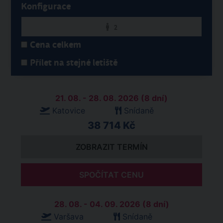
Konfigurace
2
Cena celkem
Přílet na stejné letiště
21. 08. - 28. 08. 2026 (8 dní)
Katovice
Snídaně
38 714 Kč
ZOBRAZIT TERMÍN
SPOČÍTAT CENU
28. 08. - 04. 09. 2026 (8 dní)
Varšava
Snídaně