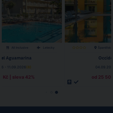
All Inclusive
Letecky
Španělsko
tel Aguamarina
Occide
26 - 11.09.2026
(
8
)
04.09.202
7 Kč | sleva 42%
od 25 505