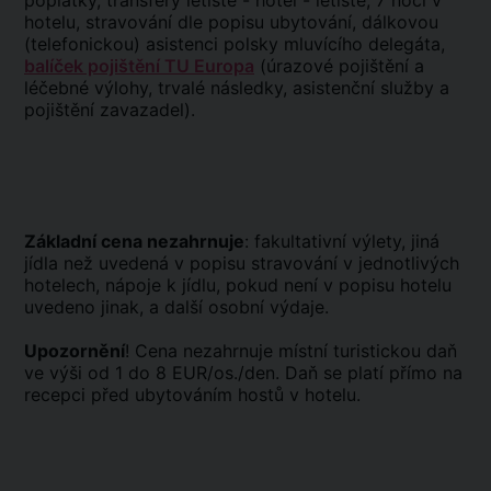
poplatky, transfery letiště - hotel - letiště, 7 nocí v
hotelu, stravování dle popisu ubytování, dálkovou
(telefonickou) asistenci polsky mluvícího delegáta,
balíček pojištění TU Europa
(úrazové pojištění a
léčebné výlohy, trvalé následky, asistenční služby a
pojištění zavazadel).
Základní cena nezahrnuje
: fakultativní výlety, jiná
jídla než uvedená v popisu stravování v jednotlivých
hotelech, nápoje k jídlu, pokud není v popisu hotelu
uvedeno jinak, a další osobní výdaje.
Upozornění
! Cena nezahrnuje místní turistickou daň
ve výši od 1 do 8 EUR/os./den. Daň se platí přímo na
recepci před ubytováním hostů v hotelu.