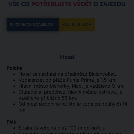
VŠE CO
POTŘEBUJETE VĚDĚT
O ZÁJEZDU
KALKULACE
INFORMACE O ZÁJEZDU
Hotel
Poloha
Hotel se nachází na předměstí Biniancollet.
Vzdálenost od pláže Punta Prima je 1,5 km.
Hlavní město Menorky, Mao, je vzdáleno 9 km.
Ciutadella, předchozí hlavní město ostrova, je
vzdáleno přibližně 55 km.
Od mezinárodního letiště je vzdálen pouhých 14
km.
Pláž
Skalnatá veřejná pláž 100 m od hotelu.
Kamenitá veřejná pláž bez plážového servisu.