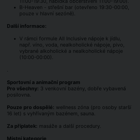
11:00-19:30, nabídka občerstvení 11:00-19:00).
B-Heaven - střešní bar (otevřeno 19:30-00:00,
pouze v hlavní sezóně).
Další informace:
V rámci formule All Inclusive nápoje k jídlu,
např. víno, voda, nealkoholické nápoje, pivo,
vybrané alkoholické a nealkoholické nápoje
(10:00-00:00).
.
Sportovní a animační program
Pro všechny:
3 venkovní bazény, dobře vybavená
posilovna.
Pouze pro dospělé:
wellness zóna (pro osoby starší
16 let) s vyhřívaným bazénem, sauna.
Za příplatek:
masáže a další procedury.
Místní kategorie