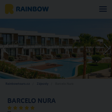
Rainbowtours.cz
Zájezdy
Barcelo Nura
BARCELO NURA