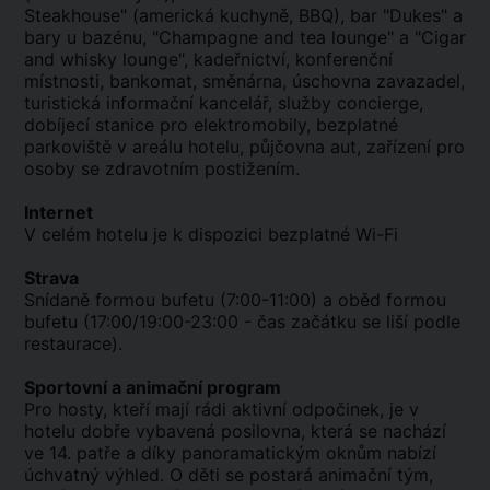
Steakhouse" (americká kuchyně, BBQ), bar "Dukes" a
bary u bazénu, "Champagne and tea lounge" a "Cigar
and whisky lounge", kadeřnictví, konferenční
místnosti, bankomat, směnárna, úschovna zavazadel,
turistická informační kancelář, služby concierge,
dobíjecí stanice pro elektromobily, bezplatné
parkoviště v areálu hotelu, půjčovna aut, zařízení pro
osoby se zdravotním postižením.
Internet
V celém hotelu je k dispozici bezplatné Wi-Fi
Strava
Snídaně formou bufetu (7:00-11:00) a oběd formou
bufetu (17:00/19:00-23:00 - čas začátku se liší podle
restaurace).
Sportovní a animační program
Pro hosty, kteří mají rádi aktivní odpočinek, je v
hotelu dobře vybavená posilovna, která se nachází
ve 14. patře a díky panoramatickým oknům nabízí
úchvatný výhled. O děti se postará animační tým,