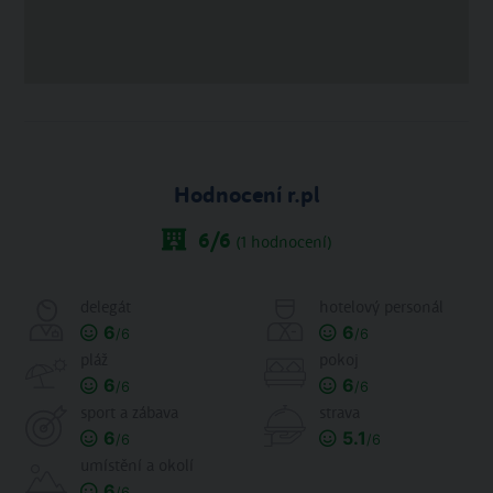
Hodnocení r.pl
6
/6
(
1
hodnocení)
delegát
hotelový personál
6
6
/6
/6
pláž
pokoj
6
6
/6
/6
sport a zábava
strava
6
5.1
/6
/6
umístění a okolí
6
/6