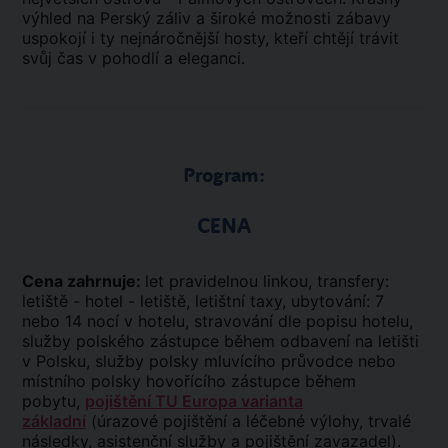
výhled na Perský záliv a široké možnosti zábavy
uspokojí i ty nejnáročnější hosty, kteří chtějí trávit
svůj čas v pohodlí a eleganci.
Program:
CENA
Cena zahrnuje:
let pravidelnou linkou, transfery:
letiště - hotel - letiště, letištní taxy, ubytování: 7
nebo 14 nocí v hotelu, stravování dle popisu hotelu,
služby polského zástupce během odbavení na letišti
v Polsku, služby polsky mluvícího průvodce nebo
místního polsky hovořícího zástupce během
pobytu,
pojištění TU Europa varianta
základní
(úrazové pojištění a léčebné výlohy, trvalé
následky, asistenční služby a pojištění zavazadel).