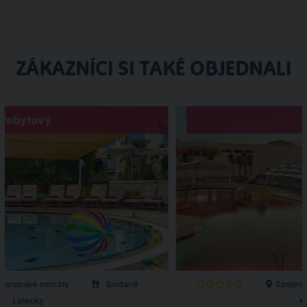
ZÁKAZNÍCI SI TAKÉ OBJEDNALI
Pobytový
é arabské emiráty
Snídaně
Spojené
Letecky