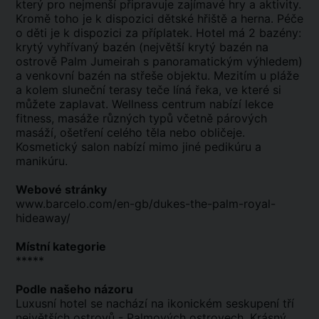
který pro nejmenší připravuje zajímavé hry a aktivity.
Kromě toho je k dispozici dětské hřiště a herna. Péče
o děti je k dispozici za příplatek. Hotel má 2 bazény:
krytý vyhřívaný bazén (největší krytý bazén na
ostrově Palm Jumeirah s panoramatickým výhledem)
a venkovní bazén na střeše objektu. Mezitím u pláže
a kolem sluneční terasy teče líná řeka, ve které si
můžete zaplavat. Wellness centrum nabízí lekce
fitness, masáže různých typů včetně párových
masáží, ošetření celého těla nebo obličeje.
Kosmetický salon nabízí mimo jiné pedikúru a
manikúru.
Webové stránky
www.barcelo.com/en-gb/dukes-the-palm-royal-
hideaway/
Místní kategorie
*****
Podle našeho názoru
Luxusní hotel se nachází na ikonickém seskupení tří
největších ostrovů - Palmových ostrovech. Krásný