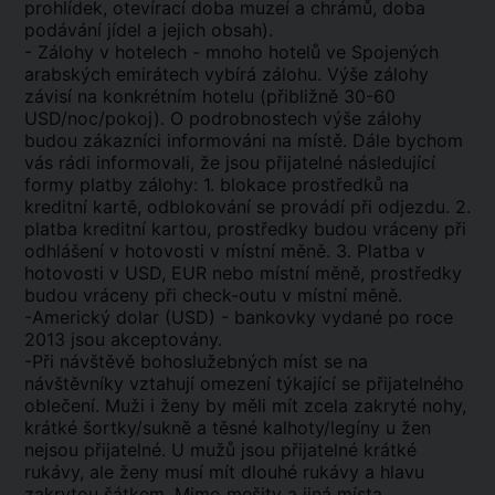
prohlídek, otevírací doba muzeí a chrámů, doba
podávání jídel a jejich obsah).
- Zálohy v hotelech - mnoho hotelů ve Spojených
arabských emirátech vybírá zálohu. Výše zálohy
závisí na konkrétním hotelu (přibližně 30-60
USD/noc/pokoj). O podrobnostech výše zálohy
budou zákazníci informováni na místě. Dále bychom
vás rádi informovali, že jsou přijatelné následující
formy platby zálohy: 1. blokace prostředků na
kreditní kartě, odblokování se provádí při odjezdu. 2.
platba kreditní kartou, prostředky budou vráceny při
odhlášení v hotovosti v místní měně. 3. Platba v
hotovosti v USD, EUR nebo místní měně, prostředky
budou vráceny při check-outu v místní měně.
-Americký dolar (USD) - bankovky vydané po roce
2013 jsou akceptovány.
-Při návštěvě bohoslužebných míst se na
návštěvníky vztahují omezení týkající se přijatelného
oblečení. Muži i ženy by měli mít zcela zakryté nohy,
krátké šortky/sukně a těsné kalhoty/legíny u žen
nejsou přijatelné. U mužů jsou přijatelné krátké
rukávy, ale ženy musí mít dlouhé rukávy a hlavu
zakrytou šátkem. Mimo mešity a jiná místa