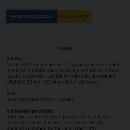
KALKULACE
INFORMACE O ZÁJEZDU
Hotel
Poloha
Tento 5* hotel se nachází v Dubaji na ostrově Palm
Jumeirah a nabízí panoramatický výhled na moře a
luxusní ubytování. Letiště Al Maktoum je vzdáleno
přibližně 25 km (30 minut jízdy) od hotelu.
Pláž
Soukromá pláž přímo u hotelu
K dispozici pro hosty
Repcepce s nepřetržitým provozem, restaurace
"Great British Restaurant", restaurace "Khyber"
(indická kuchyně), restaurace "West 14th