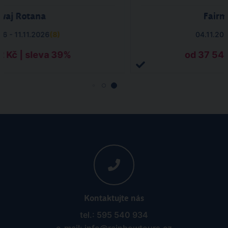
aj Rotana
Fairm
26 - 11.11.2026
(
8
)
04.11.202
2 Kč | sleva 39%
od 37 544
Kontaktujte nás
tel.: 595 540 934