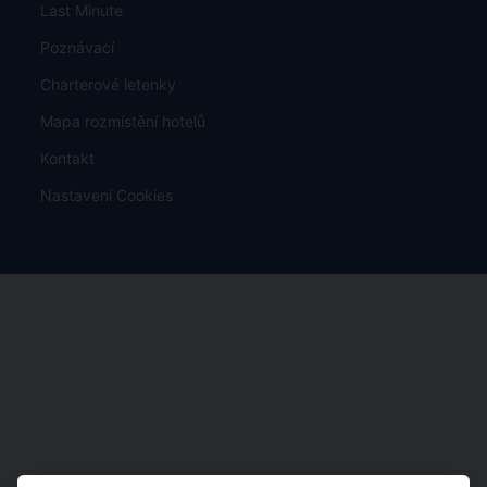
Last Minute
Poznávací
Charterové letenky
Mapa rozmístění hotelů
Kontakt
Nastavení Cookies