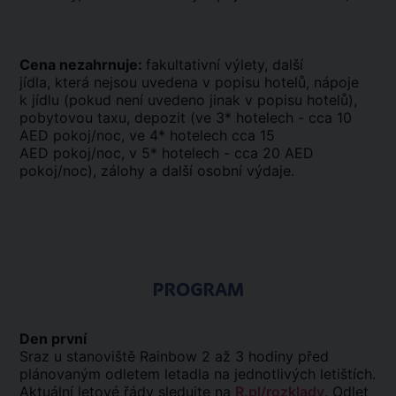
Cena nezahrnuje:
fakultativní výlety, další
jídla, která nejsou uvedena v popisu hotelů, nápoje
k jídlu (pokud není uvedeno jinak v popisu hotelů),
pobytovou taxu, depozit (ve 3* hotelech - cca 10
AED pokoj/noc, ve 4* hotelech cca 15
AED pokoj/noc, v 5* hotelech - cca 20 AED
pokoj/noc), zálohy a další osobní výdaje.
PROGRAM
Den první
Sraz u stanoviště Rainbow 2 až 3 hodiny před
plánovaným odletem letadla na jednotlivých letištích.
Aktuální letové řády sledujte na
R.pl/rozklady
. Odlet