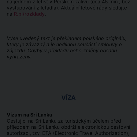
na jednom z letišť v Perském zálivu (cca 45 min., bez
vystupování z letadla). Aktuální letové řády sledujte
na
R.pl/rozklady
.
Výše uvedený text je překladem polského originálu,
který je závazný a je nedílnou součástí smlouvy o
zájezdu. Chyby v překladu nebo změny obsahu
vyhrazeny.
VÍZA
Vízum na Srí Lanku
Cestující na Srí Lanku za turistickým účelem před
příjezdem na Srí Lanku obdrží elektronickou cestovní
autorizaci, tzv. ETA (Electronic Travel Authorization),