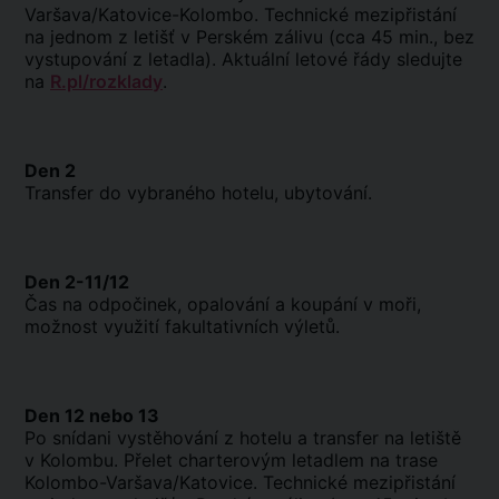
Varšava/Katovice-Kolombo. Technické mezipřistání
na jednom z letišť v Perském zálivu (cca 45 min., bez
vystupování z letadla). Aktuální letové řády sledujte
na
R.pl/rozklady
.
Den 2
Transfer do vybraného hotelu, ubytování.
Den 2-11/12
Čas na odpočinek, opalování a koupání v moři,
možnost využití fakultativních výletů.
Den 12 nebo 13
Po snídani vystěhování z hotelu a transfer na letiště
v Kolombu. Přelet charterovým letadlem na trase
Kolombo-Varšava/Katovice. Technické mezipřistání