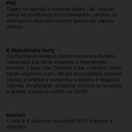
Pláž
Objekt se nachází v blízkosti pláže - její velikost
závisí na povětrnostních podmínkách. Lehátka na
pláži jsou k dispozici zdarma (pouze do západu
slunce).
.
K dispozici pro hosty
Čtyřhodinová recepce, hlavní restaurace Kundira,
restaurace a'la carte u bazénu s mezinárodní
kuchyní, 2 bary: Ran Thambili a bar u bazénu. Velký
bazén vlastního tvaru, dětské brouzdaliště, plážové
osušky a lehátka a slunečníky u bazénu k dispozici
zdarma. Za příplatek: prádelna, obchod se suvenýry
a šperky, pokojová služba do 23:00.
.
Internet
V hale je k dispozici bezplatné Wi-Fi připojení k
internetu.