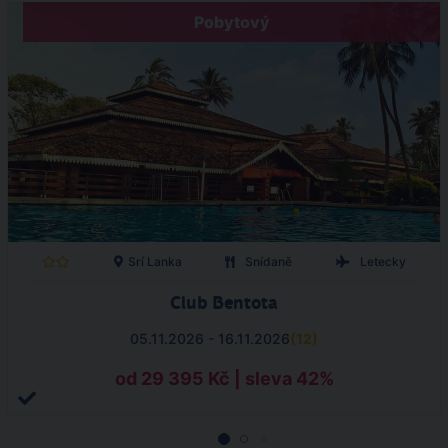
Pobytový
Srí Lanka
Snídaně
Letecky
Club Bentota
05.11.2026 - 16.11.2026
(
12
)
od 29 395 Kč | sleva 42%