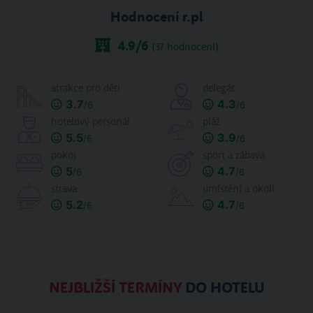
Hodnocení r.pl
4.9
/6
(
37
hodnocení)
atrakce pro děti
delegát
3.7
4.3
/6
/6
hotelový personál
pláž
5.5
3.9
/6
/6
pokoj
sport a zábava
5
4.7
/6
/6
strava
umístění a okolí
5.2
4.7
/6
/6
NEJBLIŽŠÍ TERMÍNY
DO HOTELU