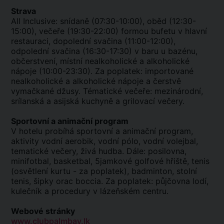
Strava
All Inclusive: snídaně (07:30-10:00), oběd (12:30-
15:00), večeře (19:30-22:00) formou bufetu v hlavní
restauraci, dopolední svačina (11:00-12:00),
odpolední svačina (16:30-17:30) v baru u bazénu,
občerstvení, místní nealkoholické a alkoholické
nápoje (10:00-23:30). Za poplatek: importované
nealkoholické a alkoholické nápoje a čerstvě
vymačkané džusy. Tématické večeře: mezinárodní,
srílanská a asijská kuchyně a grilovací večery.
Sportovní a animační program
V hotelu probíhá sportovní a animační program,
aktivity vodní aerobik, vodní pólo, vodní volejbal,
tematické večery, živá hudba. Dále: posilovna,
minifotbal, basketbal, 5jamkové golfové hřiště, tenis
(osvětlení kurtu - za poplatek), badminton, stolní
tenis, šipky orac boccia. Za poplatek: půjčovna lodí,
kulečník a procedury v lázeňském centru.
Webové stránky
www.clubpalmbay.lk