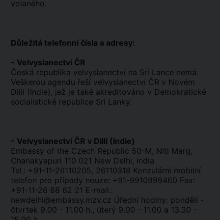
volaného.
Důležitá telefonní čísla a adresy:
- Velvyslanectví ČR
Česká republika velvyslanectví na Srí Lance nemá.
Veškerou agendu řeší velvyslanectví ČR v Novém
Dillí (Indie), jež je také akreditováno v Demokratické
socialistické republice Srí Lanky.
- Velvyslanectví ČR v Dillí (Indie)
Embassy of the Czech Republic 50-M, Niti Marg,
Chanakyapuri 110 021 New Delhi, India
Tel.: +91-11-26110205, 26110318 Konzulární mobilní
telefon pro případy nouze: +91-9910999460 Fax:
+91-11-26 88 62 21 E-mail.:
newdelhi@embassy.mzv.cz Úřední hodiny: pondělí -
čtvrtek 9.00 - 11.00 h., úterý 9.00 - 11.00 a 13.30 -
15.00 h.