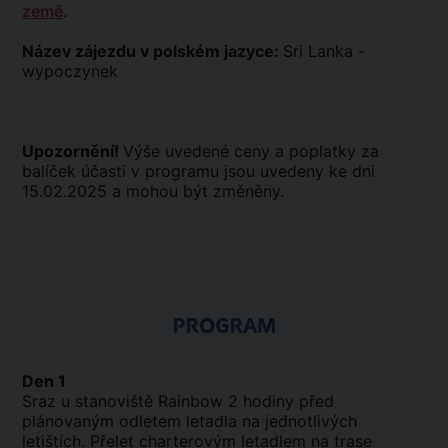
země
.
Název zájezdu v polském jazyce:
Sri Lanka -
wypoczynek
Upozornění!
Výše uvedené ceny a poplatky za
balíček účasti v programu jsou uvedeny ke dni
15.02.2025 a mohou být změněny.
PROGRAM
Den 1
Sraz u stanoviště Rainbow 2 hodiny před
plánovaným odletem letadla na jednotlivých
letištích. Přelet charterovým letadlem na trase