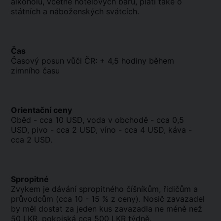
alkoholu, včetně hotelových barů, platí také o
státních a náboženských svátcích.
Čas
Časový posun vůči ČR: + 4,5 hodiny během
zimního času
Orientační ceny
Oběd - cca 10 USD, voda v obchodě - cca 0,5
USD, pivo - cca 2 USD, víno - cca 4 USD, káva -
cca 2 USD.
Spropitné
Zvykem je dávání spropitného číšníkům, řidičům a
průvodcům (cca 10 - 15 % z ceny). Nosič zavazadel
by měl dostat za jeden kus zavazadla ne méně než
50 LKR, pokojská cca 500 LKR týdně.