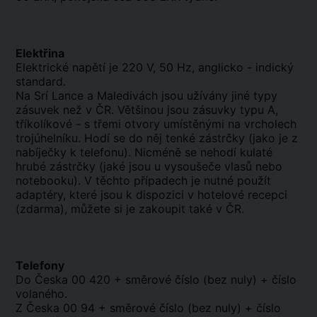
Elektřina
Elektrické napětí je 220 V, 50 Hz, anglicko - indický
standard.
Na Srí Lance a Maledivách jsou užívány jiné typy
zásuvek než v ČR. Většinou jsou zásuvky typu A,
tříkolíkové - s třemi otvory umístěnými na vrcholech
trojúhelníku. Hodí se do něj tenké zástrčky (jako je z
nabíječky k telefonu). Nicméně se nehodí kulaté
hrubé zástrčky (jaké jsou u vysoušeče vlasů nebo
notebooku). V těchto případech je nutné použít
adaptéry, které jsou k dispozici v hotelové recepci
(zdarma), můžete si je zakoupit také v ČR.
Telefony
Do Česka 00 420 + směrové číslo (bez nuly) + číslo
volaného.
Z Česka 00 94 + směrové číslo (bez nuly) + číslo