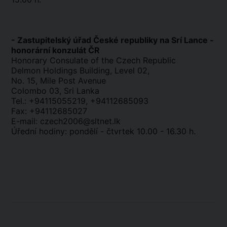
- Zastupitelský úřad České republiky na Srí Lance -
honorární konzulát ČR
Honorary Consulate of the Czech Republic
Delmon Holdings Building, Level 02,
No. 15, Mile Post Avenue
Colombo 03, Sri Lanka
Tel.: +94115055219, +94112685093
Fax: +94112685027
E-mail: czech2006@sltnet.lk
Úřední hodiny: pondělí - čtvrtek 10.00 - 16.30 h.