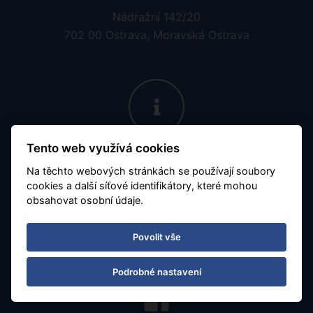
Nádražní 142/20
702 00 Ostrava, Moravská Ostrava
Tento web využívá cookies
Otevírací doba
Na těchto webových stránkách se používají soubory
Po - Pá 08:30 - 16:30
cookies a další síťové identifikátory, které mohou
obsahovat osobní údaje.
Číslo účtu:
7677799901 / 5500
Povolit vše
Obchodujeme s aktuálním kurzem 1zł = 5.65 Kč
Podrobné nastavení