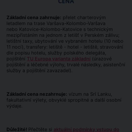
CENA
Základní cena zahrnuje:
přelet charterovým
letadlem na trase Varšava-Kolombo-Varšava
nebo Katovice-Kolombo-Katovice s technickým
mezipřistáním na jednom z letišť v Perském zálivu;
letištní taxy, ubytování ve vybraném hotelu (10 nebo
11 nocí), transfery: letiště - hotel - letiště, stravování
dle popisu hotelu, služby polského delegáta,
pojištění
TU Europa varianta základní
(úrazové
pojištění a léčebné výlohy, trvalé následky, asistenční
služby a pojištění zavazadel).
Základní cena nezahrnuje:
vízum na Srí Lanku,
fakultativní výlety, obvyklé spropitné a další osobní
výdaje.
Důležité!
Přečtěte si
aktuální podmínky vstupu do