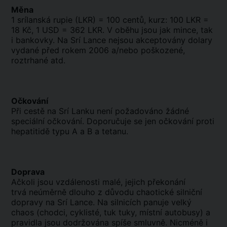
Měna
1 srílanská rupie (LKR) = 100 centů, kurz: 100 LKR =
18 Kč, 1 USD = 362 LKR. V oběhu jsou jak mince, tak
i bankovky. Na Srí Lance nejsou akceptovány dolary
vydané před rokem 2006 a/nebo poškozené,
roztrhané atd.
Očkování
Při cestě na Srí Lanku není požadováno žádné
speciální očkování. Doporučuje se jen očkování proti
hepatitidě typu A a B a tetanu.
Doprava
Ačkoli jsou vzdálenosti malé, jejich překonání
trvá neúměrně dlouho z důvodu chaotické silniční
dopravy na Srí Lance. Na silnicích panuje velký
chaos (chodci, cyklisté, tuk tuky, místní autobusy) a
pravidla jsou dodržována spíše smluvně. Nicméně i