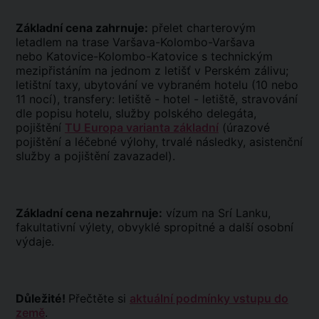
Základní cena zahrnuje:
přelet charterovým
letadlem na trase Varšava-Kolombo-Varšava
nebo Katovice-Kolombo-Katovice s technickým
mezipřistáním na jednom z letišť v Perském zálivu;
letištní taxy, ubytování ve vybraném hotelu (10 nebo
11 nocí), transfery: letiště - hotel - letiště, stravování
dle popisu hotelu, služby polského delegáta,
pojištění
TU Europa varianta základní
(úrazové
pojištění a léčebné výlohy, trvalé následky, asistenční
služby a pojištění zavazadel).
Základní cena nezahrnuje:
vízum na Srí Lanku,
fakultativní výlety, obvyklé spropitné a další osobní
výdaje.
Důležité!
Přečtěte si
aktuální podmínky vstupu do
země
.