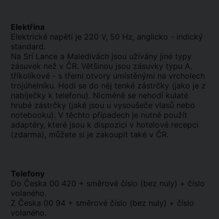
Elektřina
Elektrické napětí je 220 V, 50 Hz, anglicko - indický
standard.
Na Srí Lance a Maledivách jsou užívány jiné typy
zásuvek než v ČR. Většinou jsou zásuvky typu A,
tříkolíkové - s třemi otvory umístěnými na vrcholech
trojúhelníku. Hodí se do něj tenké zástrčky (jako je z
nabíječky k telefonu). Nicméně se nehodí kulaté
hrubé zástrčky (jaké jsou u vysoušeče vlasů nebo
notebooku). V těchto případech je nutné použít
adaptéry, které jsou k dispozici v hotelové recepci
(zdarma), můžete si je zakoupit také v ČR.
Telefony
Do Česka 00 420 + směrové číslo (bez nuly) + číslo
volaného.
Z Česka 00 94 + směrové číslo (bez nuly) + číslo
volaného.