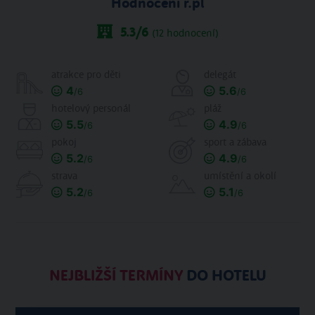
Hodnocení r.pl
5.3
/6
(
12
hodnocení)
atrakce pro děti
delegát
4
5.6
/6
/6
hotelový personál
pláž
5.5
4.9
/6
/6
pokoj
sport a zábava
5.2
4.9
/6
/6
strava
umístění a okolí
5.2
5.1
/6
/6
NEJBLIŽŠÍ TERMÍNY
DO HOTELU