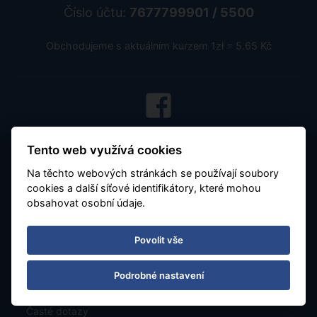
Číslo účtu:
7677799901 / 5500
Obchodujeme s aktuálním kurzem 1zł = 5.65 Kč
Tento web využívá cookies
Na těchto webových stránkách se používají soubory
cookies a další síťové identifikátory, které mohou
obsahovat osobní údaje.
Všeobecné podmínky
Povolit vše
Důležité - čtěte
Podrobné nastavení
O nás
Časté dotazy