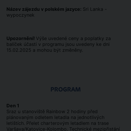
Název zájezdu v polském jazyce:
Sri Lanka -
wypoczynek
Upozornění!
Výše uvedené ceny a poplatky za
balíček účasti v programu jsou uvedeny ke dni
15.02.2025 a mohou být změněny.
PROGRAM
Den 1
Sraz u stanoviště Rainbow 2 hodiny před
plánovaným odletem letadla na jednotlivých
letištích. Přelet charterovým letadlem na trase
Varšava/Katovice-Kolombo. Technické mezipřistání