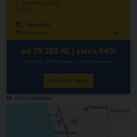
2 dospělých, 0 dětí
1 pokoj
Stravování
All Inclusive
od 39 263 Kč | sleva 44%
dospělí 2, dítě 0, pokoje 1, Ø cena za osobu
SPOČÍTAT CENU
POSLAT ZNÁMÉMU