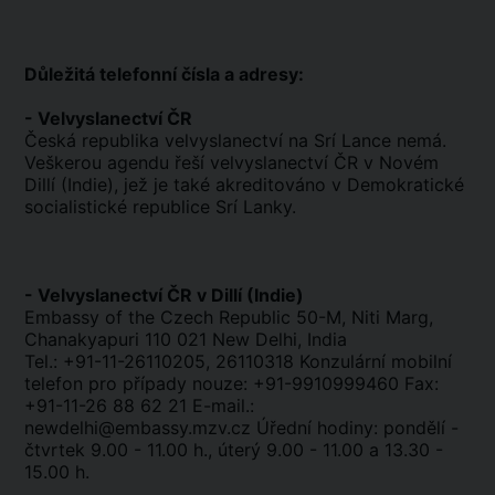
Důležitá telefonní čísla a adresy:
- Velvyslanectví ČR
Česká republika velvyslanectví na Srí Lance nemá.
Veškerou agendu řeší velvyslanectví ČR v Novém
Dillí (Indie), jež je také akreditováno v Demokratické
socialistické republice Srí Lanky.
- Velvyslanectví ČR v Dillí (Indie)
Embassy of the Czech Republic 50-M, Niti Marg,
Chanakyapuri 110 021 New Delhi, India
Tel.: +91-11-26110205, 26110318 Konzulární mobilní
telefon pro případy nouze: +91-9910999460 Fax:
+91-11-26 88 62 21 E-mail.:
newdelhi@embassy.mzv.cz Úřední hodiny: pondělí -
čtvrtek 9.00 - 11.00 h., úterý 9.00 - 11.00 a 13.30 -
15.00 h.