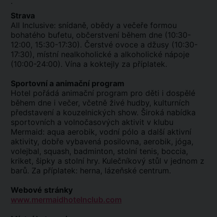
.
Strava
All Inclusive: snídaně, obědy a večeře formou
bohatého bufetu, občerstvení během dne (10:30-
12:00, 15:30-17:30). Čerstvé ovoce a džusy (10:30-
17:30), místní nealkoholické a alkoholické nápoje
(10:00-24:00). Vína a koktejly za příplatek.
Sportovní a animační program
Hotel pořádá animační program pro děti i dospělé
během dne i večer, včetně živé hudby, kulturních
představení a kouzelnických show. Široká nabídka
sportovních a volnočasových aktivit v klubu
Mermaid: aqua aerobik, vodní pólo a další aktivní
aktivity, dobře vybavená posilovna, aerobik, jóga,
volejbal, squash, badminton, stolní tenis, boccia,
kriket, šipky a stolní hry. Kulečníkový stůl v jednom z
barů. Za příplatek: herna, lázeňské centrum.
Webové stránky
www.mermaidhotelnclub.com