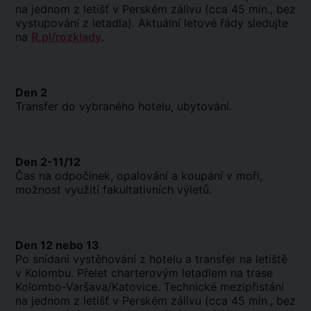
na jednom z letišť v Perském zálivu (cca 45 min., bez
vystupování z letadla). Aktuální letové řády sledujte
na
R.pl/rozklady
.
Den 2
Transfer do vybraného hotelu, ubytování.
Den 2-11/12
Čas na odpočinek, opalování a koupání v moři,
možnost využití fakultativních výletů.
Den 12 nebo 13
Po snídani vystěhování z hotelu a transfer na letiště
v Kolombu. Přelet charterovým letadlem na trase
Kolombo-Varšava/Katovice. Technické mezipřistání
na jednom z letišť v Perském zálivu (cca 45 min., bez