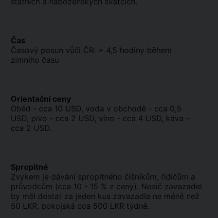
státních a náboženských svátcích.
Čas
Časový posun vůči ČR: + 4,5 hodiny během
zimního času
Orientační ceny
Oběd - cca 10 USD, voda v obchodě - cca 0,5
USD, pivo - cca 2 USD, víno - cca 4 USD, káva -
cca 2 USD.
Spropitné
Zvykem je dávání spropitného číšníkům, řidičům a
průvodcům (cca 10 - 15 % z ceny). Nosič zavazadel
by měl dostat za jeden kus zavazadla ne méně než
50 LKR, pokojská cca 500 LKR týdně.