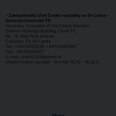
- Zastupitelský úřad České republiky na Srí Lance -
honorární konzulát ČR
Honorary Consulate of the Czech Republic
Delmon Holdings Building, Level 02,
No. 15, Mile Post Avenue
Colombo 03, Sri Lanka
Tel.: +94115055219, +94112685093
Fax: +94112685027
E-mail: czech2006@sltnet.lk
Úřední hodiny: pondělí - čtvrtek 10.00 - 16.30 h.
Mapa