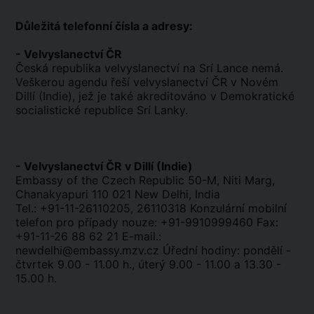
Důležitá telefonní čísla a adresy:
- Velvyslanectví ČR
Česká republika velvyslanectví na Srí Lance nemá.
Veškerou agendu řeší velvyslanectví ČR v Novém
Dillí (Indie), jež je také akreditováno v Demokratické
socialistické republice Srí Lanky.
- Velvyslanectví ČR v Dillí (Indie)
Embassy of the Czech Republic 50-M, Niti Marg,
Chanakyapuri 110 021 New Delhi, India
Tel.: +91-11-26110205, 26110318 Konzulární mobilní
telefon pro případy nouze: +91-9910999460 Fax:
+91-11-26 88 62 21 E-mail.:
newdelhi@embassy.mzv.cz Úřední hodiny: pondělí -
čtvrtek 9.00 - 11.00 h., úterý 9.00 - 11.00 a 13.30 -
15.00 h.