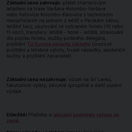
Základní cena zahrnuje:
přelet charterovým
letadlem na trase Varšava-Kolombo-Varšava
nebo Katovice-Kolombo-Katovice s technickým
mezipřistáním na jednom z letišť v Perském zálivu;
letištní taxy, ubytování ve vybraném hotelu (10 nebo
11 nocí), transfery: letiště - hotel - letiště, stravování
dle popisu hotelu, služby polského delegáta,
pojištění
TU Europa varianta základní
(úrazové
pojištění a léčebné výlohy, trvalé následky, asistenční
služby a pojištění zavazadel).
Základní cena nezahrnuje:
vízum na Srí Lanku,
fakultativní výlety, obvyklé spropitné a další osobní
výdaje.
Důležité!
Přečtěte si
aktuální podmínky vstupu do
země
.