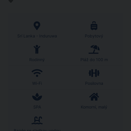
Srí Lanka - Induruwa
Pobytový
Rodinný
Pláž do 100 m
Wi-Fi
Posilovna
SPA
Komorní, malý
Bazén se sladkou vodou