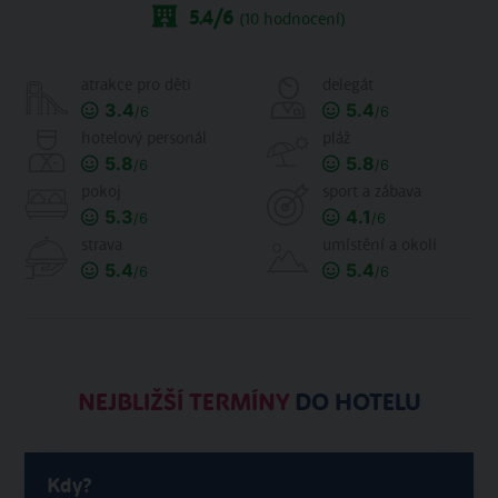
5.4
/6
(
10
hodnocení)
atrakce pro děti
delegát
3.4
5.4
/6
/6
hotelový personál
pláž
5.8
5.8
/6
/6
pokoj
sport a zábava
5.3
4.1
/6
/6
strava
umístění a okolí
5.4
5.4
/6
/6
NEJBLIŽŠÍ TERMÍNY
DO HOTELU
Kdy?