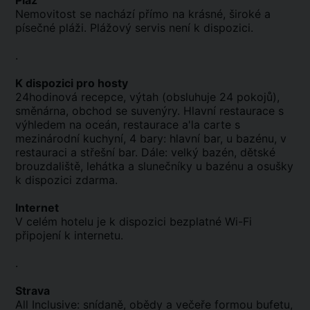
Pláž
Nemovitost se nachází přímo na krásné, široké a
písečné pláži. Plážový servis není k dispozici.
.
K dispozici pro hosty
24hodinová recepce, výtah (obsluhuje 24 pokojů),
směnárna, obchod se suvenýry. Hlavní restaurace s
výhledem na oceán, restaurace a'la carte s
mezinárodní kuchyní, 4 bary: hlavní bar, u bazénu, v
restauraci a střešní bar. Dále: velký bazén, dětské
brouzdaliště, lehátka a slunečníky u bazénu a osušky
k dispozici zdarma.
Internet
V celém hotelu je k dispozici bezplatné Wi-Fi
připojení k internetu.
.
Strava
All Inclusive: snídaně, obědy a večeře formou bufetu,