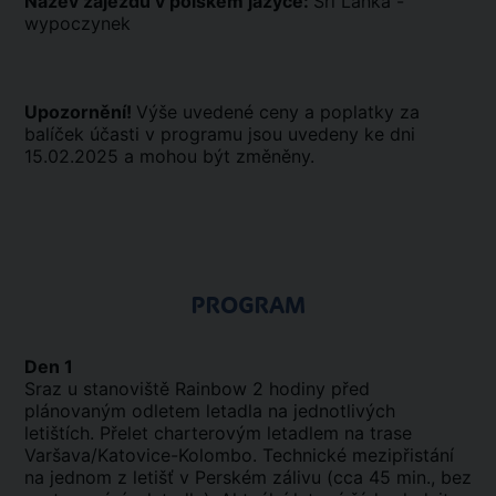
Název zájezdu v polském jazyce:
Sri Lanka -
wypoczynek
Upozornění!
Výše uvedené ceny a poplatky za
balíček účasti v programu jsou uvedeny ke dni
15.02.2025 a mohou být změněny.
PROGRAM
Den 1
Sraz u stanoviště Rainbow 2 hodiny před
plánovaným odletem letadla na jednotlivých
letištích. Přelet charterovým letadlem na trase
Varšava/Katovice-Kolombo. Technické mezipřistání
na jednom z letišť v Perském zálivu (cca 45 min., bez