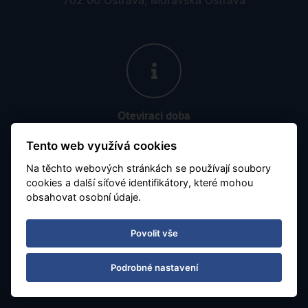
702 00 Ostrava, Moravská Ostrava
Otevírací doba
Po - Pá 08:30 - 16:30
Tento web využívá cookies
Na těchto webových stránkách se používají soubory
Číslo účtu:
7677799901 / 5500
cookies a další síťové identifikátory, které mohou
obsahovat osobní údaje.
Obchodujeme s aktuálním kurzem 1zł = 5.65 Kč
Povolit vše
Podrobné nastavení