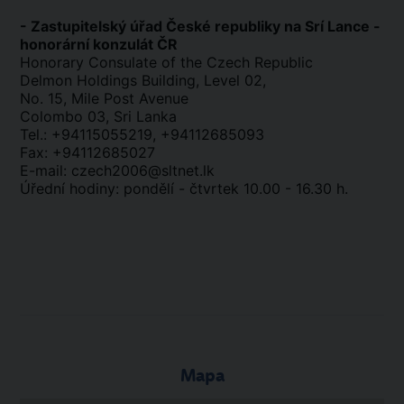
- Zastupitelský úřad České republiky na Srí Lance -
honorární konzulát ČR
Honorary Consulate of the Czech Republic
Delmon Holdings Building, Level 02,
No. 15, Mile Post Avenue
Colombo 03, Sri Lanka
Tel.: +94115055219, +94112685093
Fax: +94112685027
E-mail: czech2006@sltnet.lk
Úřední hodiny: pondělí - čtvrtek 10.00 - 16.30 h.
Mapa