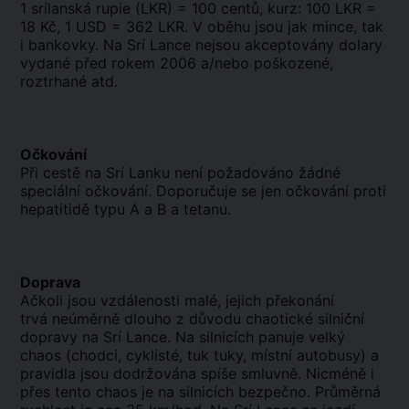
1 srílanská rupie (LKR) = 100 centů, kurz: 100 LKR =
18 Kč, 1 USD = 362 LKR. V oběhu jsou jak mince, tak
i bankovky. Na Srí Lance nejsou akceptovány dolary
vydané před rokem 2006 a/nebo poškozené,
roztrhané atd.
Očkování
Při cestě na Srí Lanku není požadováno žádné
speciální očkování. Doporučuje se jen očkování proti
hepatitidě typu A a B a tetanu.
Doprava
Ačkoli jsou vzdálenosti malé, jejich překonání
trvá neúměrně dlouho z důvodu chaotické silniční
dopravy na Srí Lance. Na silnicích panuje velký
chaos (chodci, cyklisté, tuk tuky, místní autobusy) a
pravidla jsou dodržována spíše smluvně. Nicméně i
přes tento chaos je na silnicích bezpečno. Průměrná