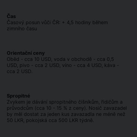
Čas
Časový posun vůči ČR: + 4,5 hodiny během
zimního času
Orientační ceny
Oběd - cca 10 USD, voda v obchodě - cca 0,5
USD, pivo - cca 2 USD, víno - cca 4 USD, káva -
cca 2 USD.
Spropitné
Zvykem je dávání spropitného číšníkům, řidičům a
průvodcům (cca 10 - 15 % z ceny). Nosič zavazadel
by měl dostat za jeden kus zavazadla ne méně než
50 LKR, pokojská cca 500 LKR týdně.