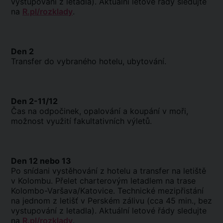
vystupování z letadla). Aktuální letové řády sledujte
na
R.pl/rozklady
.
Den 2
Transfer do vybraného hotelu, ubytování.
Den 2-11/12
Čas na odpočinek, opalování a koupání v moři,
možnost využití fakultativních výletů.
Den 12 nebo 13
Po snídani vystěhování z hotelu a transfer na letiště
v Kolombu. Přelet charterovým letadlem na trase
Kolombo-Varšava/Katovice. Technické mezipřistání
na jednom z letišť v Perském zálivu (cca 45 min., bez
vystupování z letadla). Aktuální letové řády sledujte
na
R.pl/rozklady
.