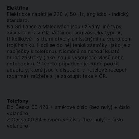
Elektřina
Elektrické napětí je 220 V, 50 Hz, anglicko - indický
standard.
Na Srí Lance a Maledivách jsou užívány jiné typy
zásuvek než v ČR. Většinou jsou zásuvky typu A,
tříkolíkové - s třemi otvory umístěnými na vrcholech
trojúhelníku. Hodí se do něj tenké zástrčky (jako je z
nabíječky k telefonu). Nicméně se nehodí kulaté
hrubé zástrčky (jaké jsou u vysoušeče vlasů nebo
notebooku). V těchto případech je nutné použít
adaptéry, které jsou k dispozici v hotelové recepci
(zdarma), můžete si je zakoupit také v ČR.
Telefony
Do Česka 00 420 + směrové číslo (bez nuly) + číslo
volaného.
Z Česka 00 94 + směrové číslo (bez nuly) + číslo
volaného.