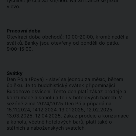
rychlost je cca 35 km/hod. Na Srí Lance se jezdí
vlevo.
Pracovní doba
Otevírací doba obchodů: 10:00-20:00, kromě neděl a
svátků. Banky jsou otevřeny od pondělí do pátku
9:00-15:00.
Svátky
Den Pója (Poya) - slaví se jednou za měsíc, během
úplňku. Je to buddhistický svátek připomínající
Buddhovo osvícení. Tento den platí zákaz prodeje a
konzumace alkoholu a to i v hotelových barech. V
sezóně zima 2024/2025 Den Pója připadá na:
15.11.2024, 14.12.2024, 13.01.2025, 12.02.2025,
13.03.2025, 12.04.2025. Zákaz prodeje a konzumace
alkoholu, včetně hotelových barů, platí také o
státních a náboženských svátcích.