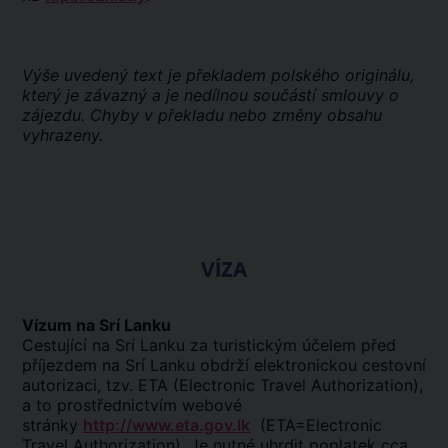
Výše uvedený text je překladem polského originálu,
který je závazný a je nedílnou součástí smlouvy o
zájezdu. Chyby v překladu nebo změny obsahu
vyhrazeny.
VÍZA
Vízum na Srí Lanku
Cestující na Srí Lanku za turistickým účelem před
příjezdem na Srí Lanku obdrží elektronickou cestovní
autorizaci, tzv. ETA (Electronic Travel Authorization),
a to prostřednictvím webové
stránky
http://www.eta.gov.lk
(ETA=Electronic
Travel Authorization). Je nutné uhrdit poplatek cca