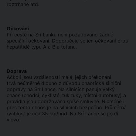
roztrhané atd.
Očkování
Při cestě na Srí Lanku není požadováno žádné
speciální očkování. Doporučuje se jen očkování proti
hepatitidě typu A a B a tetanu.
Doprava
Ačkoli jsou vzdálenosti malé, jejich překonání
trvá neúměrně dlouho z důvodu chaotické silniční
dopravy na Srí Lance. Na silnicích panuje velký
chaos (chodci, cyklisté, tuk tuky, místní autobusy) a
pravidla jsou dodržována spíše smluvně. Nicméně i
přes tento chaos je na silnicích bezpečno. Průměrná
rychlost je cca 35 km/hod. Na Srí Lance se jezdí
vlevo.