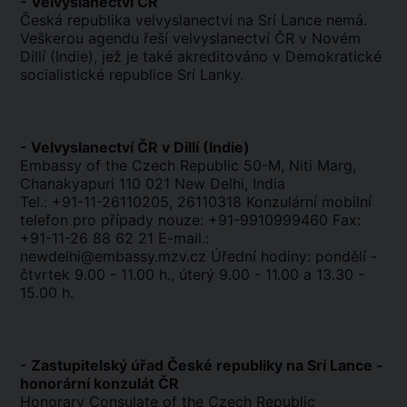
- Velvyslanectví ČR
Česká republika velvyslanectví na Srí Lance nemá.
Veškerou agendu řeší velvyslanectví ČR v Novém
Dillí (Indie), jež je také akreditováno v Demokratické
socialistické republice Srí Lanky.
- Velvyslanectví ČR v Dillí (Indie)
Embassy of the Czech Republic 50-M, Niti Marg,
Chanakyapuri 110 021 New Delhi, India
Tel.: +91-11-26110205, 26110318 Konzulární mobilní
telefon pro případy nouze: +91-9910999460 Fax:
+91-11-26 88 62 21 E-mail.:
newdelhi@embassy.mzv.cz Úřední hodiny: pondělí -
čtvrtek 9.00 - 11.00 h., úterý 9.00 - 11.00 a 13.30 -
15.00 h.
- Zastupitelský úřad České republiky na Srí Lance -
honorární konzulát ČR
Honorary Consulate of the Czech Republic