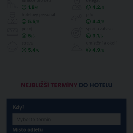
atrakce pro děti
delegát
1.8
4.2
/6
/6
hotelový personál
pláž
5.5
4.4
/6
/6
pokoj
sport a zábava
5
3.1
/6
/6
strava
umístění a okolí
5.4
4.9
/6
/6
NEJBLIŽŠÍ TERMÍNY
DO HOTELU
Kdy?
Místo odletu