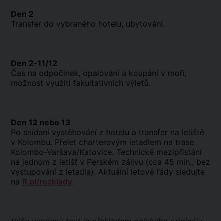
Den 2
Transfer do vybraného hotelu, ubytování.
Den 2-11/12
Čas na odpočinek, opalování a koupání v moři,
možnost využití fakultativních výletů.
Den 12 nebo 13
Po snídani vystěhování z hotelu a transfer na letiště
v Kolombu. Přelet charterovým letadlem na trase
Kolombo-Varšava/Katovice. Technické mezipřistání
na jednom z letišť v Perském zálivu (cca 45 min., bez
vystupování z letadla). Aktuální letové řády sledujte
na
R.pl/rozklady
.