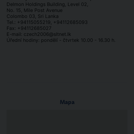
Delmon Holdings Building, Level 02,
No. 15, Mile Post Avenue
Colombo 03, Sri Lanka
Tel.: +94115055219, +94112685093
Fax: +94112685027
E-mail: czech2006@sltnet.lk
Úřední hodiny: pondělí - čtvrtek 10.00 - 16.30 h.
Mapa