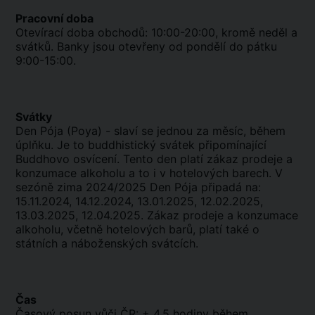
Pracovní doba
Otevírací doba obchodů: 10:00-20:00, kromě neděl a
svátků. Banky jsou otevřeny od pondělí do pátku
9:00-15:00.
Svátky
Den Pója (Poya) - slaví se jednou za měsíc, během
úplňku. Je to buddhistický svátek připomínající
Buddhovo osvícení. Tento den platí zákaz prodeje a
konzumace alkoholu a to i v hotelových barech. V
sezóně zima 2024/2025 Den Pója připadá na:
15.11.2024, 14.12.2024, 13.01.2025, 12.02.2025,
13.03.2025, 12.04.2025. Zákaz prodeje a konzumace
alkoholu, včetně hotelových barů, platí také o
státních a náboženských svátcích.
Čas
Časový posun vůči ČR: + 4,5 hodiny během