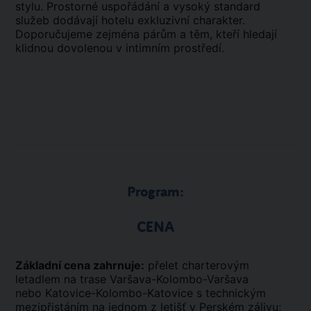
stylu. Prostorné uspořádání a vysoký standard
služeb dodávají hotelu exkluzivní charakter.
Doporučujeme zejména párům a těm, kteří hledají
klidnou dovolenou v intimním prostředí.
Program:
CENA
Základní cena zahrnuje:
přelet charterovým
letadlem na trase Varšava-Kolombo-Varšava
nebo Katovice-Kolombo-Katovice s technickým
mezipřistáním na jednom z letišť v Perském zálivu;