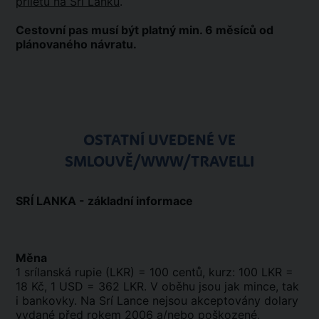
příletu na Srí Lanku
.
Cestovní pas musí být platný min. 6 měsíců od
plánovaného návratu.
OSTATNÍ UVEDENÉ VE
SMLOUVĚ/WWW/TRAVELLI
SRÍ LANKA - základní informace
Měna
1 srílanská rupie (LKR) = 100 centů, kurz: 100 LKR =
18 Kč, 1 USD = 362 LKR. V oběhu jsou jak mince, tak
i bankovky. Na Srí Lance nejsou akceptovány dolary
vydané před rokem 2006 a/nebo poškozené,