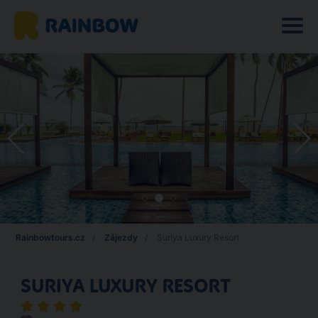
Rainbowtours.cz
Zájezdy
Suriya Luxury Resort
SURIYA LUXURY RESORT