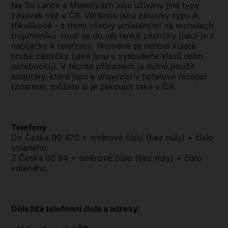
Na Srí Lance a Maledivách jsou užívány jiné typy
zásuvek než v ČR. Většinou jsou zásuvky typu A,
tříkolíkové - s třemi otvory umístěnými na vrcholech
trojúhelníku. Hodí se do něj tenké zástrčky (jako je z
nabíječky k telefonu). Nicméně se nehodí kulaté
hrubé zástrčky (jaké jsou u vysoušeče vlasů nebo
notebooku). V těchto případech je nutné použít
adaptéry, které jsou k dispozici v hotelové recepci
(zdarma), můžete si je zakoupit také v ČR.
Telefony
Do Česka 00 420 + směrové číslo (bez nuly) + číslo
volaného.
Z Česka 00 94 + směrové číslo (bez nuly) + číslo
volaného.
Důležitá telefonní čísla a adresy: