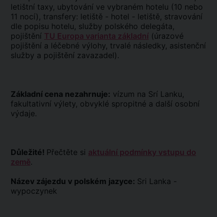
letištní taxy, ubytování ve vybraném hotelu (10 nebo
11 nocí), transfery: letiště - hotel - letiště, stravování
dle popisu hotelu, služby polského delegáta,
pojištění
TU Europa varianta základní
(úrazové
pojištění a léčebné výlohy, trvalé následky, asistenční
služby a pojištění zavazadel).
Základní cena nezahrnuje:
vízum na Srí Lanku,
fakultativní výlety, obvyklé spropitné a další osobní
výdaje.
Důležité!
Přečtěte si
aktuální podmínky vstupu do
země
.
Název zájezdu v polském jazyce:
Sri Lanka -
wypoczynek