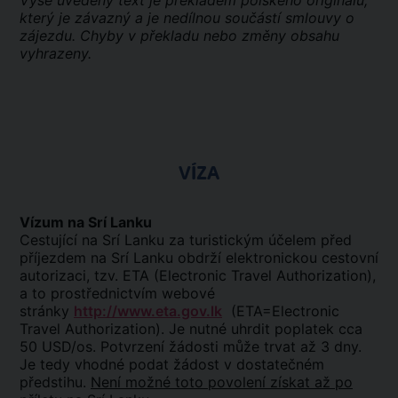
Výše uvedený text je překladem polského originálu,
který je závazný a je nedílnou součástí smlouvy o
zájezdu. Chyby v překladu nebo změny obsahu
vyhrazeny.
VÍZA
Vízum na Srí Lanku
Cestující na Srí Lanku za turistickým účelem před
příjezdem na Srí Lanku obdrží elektronickou cestovní
autorizaci, tzv. ETA (Electronic Travel Authorization),
a to prostřednictvím webové
stránky
http://www.eta.gov.lk
(ETA=Electronic
Travel Authorization). Je nutné uhrdit poplatek cca
50 USD/os. Potvrzení žádosti může trvat až 3 dny.
Je tedy vhodné podat žádost v dostatečném
předstihu.
Není možné toto povolení získat až po