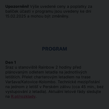
Upozornění!
Výše uvedené ceny a poplatky za
balíček účasti v programu jsou uvedeny ke dni
15.02.2025 a mohou být změněny.
PROGRAM
Den 1
Sraz u stanoviště Rainbow 2 hodiny před
plánovaným odletem letadla na jednotlivých
letištích. Přelet charterovým letadlem na trase
Varšava/Katovice-Kolombo. Technické mezipřistání
na jednom z letišť v Perském zálivu (cca 45 min., bez
vystupování z letadla). Aktuální letové řády sledujte
na
R.pl/rozklady
.