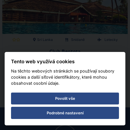
Srí Lanka
Snídaně
Letecky
Club Bentota
Tento web využívá cookies
05.11.2026 - 16.11.2026
(
12
)
Na těchto webových stránkách se používají soubory
od 29 395 Kč | sleva 42%
cookies a další síťové identifikátory, které mohou
obsahovat osobní údaje.
Povolit vše
Podrobné nastavení