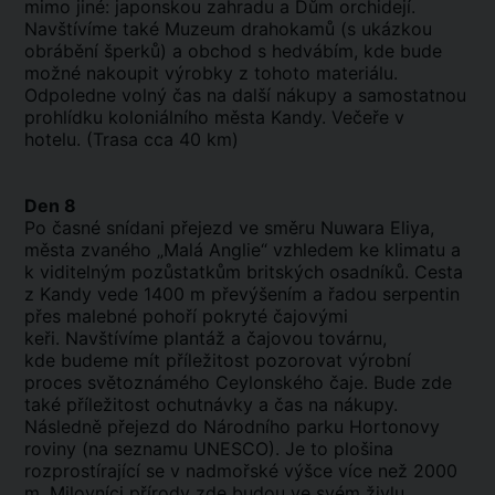
mimo jiné: japonskou zahradu a Dům orchidejí.
Navštívíme také Muzeum drahokamů (s ukázkou
obrábění šperků) a obchod s hedvábím, kde bude
možné nakoupit výrobky z tohoto materiálu.
Odpoledne volný čas na další nákupy a samostatnou
prohlídku koloniálního města Kandy. Večeře v
hotelu. (Trasa cca 40 km)
Den 8
Po časné snídani přejezd ve směru Nuwara Eliya,
města zvaného „Malá Anglie“ vzhledem ke klimatu a
k viditelným pozůstatkům britských osadníků. Cesta
z Kandy vede 1400 m převýšením a řadou serpentin
přes malebné pohoří pokryté čajovými
keři. Navštívíme plantáž a čajovou továrnu,
kde budeme mít příležitost pozorovat výrobní
proces světoznámého Ceylonského čaje. Bude zde
také příležitost ochutnávky a čas na nákupy.
Následně přejezd do Národního parku Hortonovy
roviny (na seznamu UNESCO). Je to plošina
rozprostírající se v nadmořské výšce více než 2000
m. Milovníci přírody zde budou ve svém živlu.