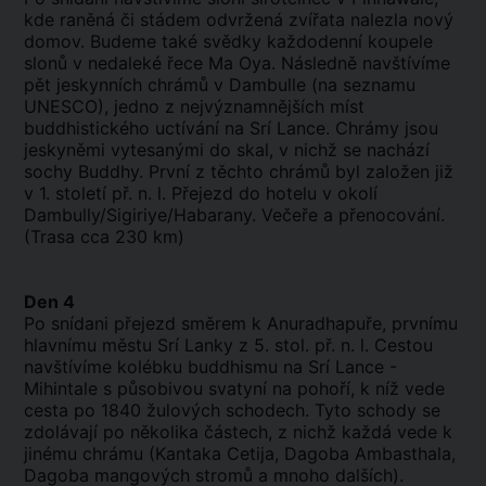
kde raněná či stádem odvržená zvířata nalezla nový
domov. Budeme také svědky každodenní koupele
slonů v nedaleké řece Ma Oya. Následně navštívíme
pět jeskynních chrámů v Dambulle (na seznamu
UNESCO), jedno z nejvýznamnějších míst
buddhistického uctívání na Srí Lance. Chrámy jsou
jeskyněmi vytesanými do skal, v nichž se nachází
sochy Buddhy. První z těchto chrámů byl založen již
v 1. století př. n. l. Přejezd do hotelu v okolí
Dambully/Sigiriye/Habarany. Večeře a přenocování.
(Trasa cca 230 km)
Den 4
Po snídani přejezd směrem k Anuradhapuře, prvnímu
hlavnímu městu Srí Lanky z 5. stol. př. n. l. Cestou
navštívíme kolébku buddhismu na Srí Lance -
Mihintale s působivou svatyní na pohoří, k níž vede
cesta po 1840 žulových schodech. Tyto schody se
zdolávají po několika částech, z nichž každá vede k
jinému chrámu (Kantaka Cetija, Dagoba Ambasthala,
Dagoba mangových stromů a mnoho dalších).