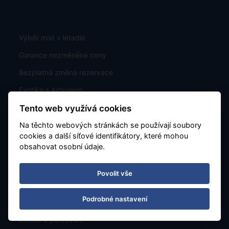
Výběr míst v letadle
Garance nezměněné ceny
Bezplatná změna rezervace
Exotika s Airbusem
Exotika Dreamlinerem
Tento web využívá cookies
Na těchto webových stránkách se používají soubory
cookies a další síťové identifikátory, které mohou
obsahovat osobní údaje.
Karta stálého klienta
Figlokluby
Povolit vše
Prohlášení o přístupnosti
Podrobné nastavení
Pojištění proti úpadku CK, koncese
Letiště a parkování