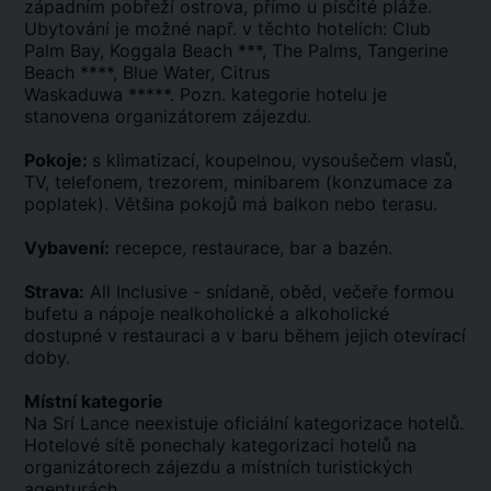
západním pobřeží ostrova, přímo u písčité pláže.
Ubytování je možné např. v těchto hotelích: Club
Palm Bay, Koggala Beach ***, The Palms, Tangerine
Beach ****, Blue Water, Citrus
Waskaduwa *****. Pozn. kategorie hotelu je
stanovena organizátorem zájezdu.
Pokoje:
s klimatizací, koupelnou, vysoušečem vlasů,
TV, telefonem, trezorem, minibarem (konzumace za
poplatek). Většina pokojů má balkon nebo terasu.
Vybavení:
recepce, restaurace, bar a bazén.
Strava:
All Inclusive - snídaně, oběd, večeře formou
bufetu a nápoje nealkoholické a alkoholické
dostupné v restauraci a v baru během jejich otevírací
doby.
Místní kategorie
Na Srí Lance neexistuje oficiální kategorizace hotelů.
Hotelové sítě ponechaly kategorizaci hotelů na
organizátorech zájezdu a místních turistických
agenturách.