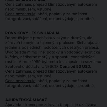
Cena zahrnuje
: přejezd klimatizovaným autokarem
nebo minibusem, vstupné.
Cena nezahrnuje
: oběd, poplatky za možnost
fotografování/natáčení, osobní výdaje, spropitné.
ROVNÍKOVÝ LES SINHARAJA
Doporučujeme procházku vlhkým a dusným, ale
zároveň temným a tajemným pralesem Sinharaja. Je
jedním z posledních nedotčených deštných pralesů.
Uvidíte zde mimo jiné: potoky a vodopády, exotické
květiny, nádherné motýly a spoustu endemických
rostlin. V roce 1989 byl tento les zapsán na seznamu
Světového dědictví UNESCO.
Cena od 50 USD.
Cena zahrnuje
: přejezd klimatizovaným autokarem
nebo minibusem, vstupné.
Cena nezahrnuje
: oběd, poplatky za možnost
fotografování/natáčení, osobní výdaje, spropitné.
AJURVÉDSKÁ MASÁŽ
Ájurvéda - koncepce zdraví a terapie, je uznávána