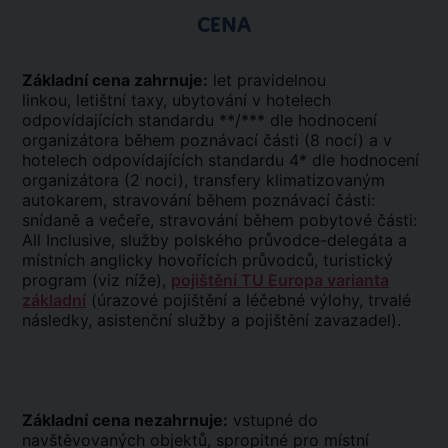
CENA
Základní cena zahrnuje:
let pravidelnou
linkou, letištní taxy, ubytování v hotelech
odpovídajících standardu **/*** dle hodnocení
organizátora během poznávací části (8 nocí) a v
hotelech odpovídajících standardu 4* dle hodnocení
organizátora (2 noci), transfery klimatizovaným
autokarem, stravování během poznávací části:
snídaně a večeře, stravování během pobytové části:
All Inclusive, služby polského průvodce-delegáta a
místních anglicky hovořících průvodců, turistický
program (viz níže),
pojištění TU Europa varianta
základní
(úrazové pojištění a léčebné výlohy, trvalé
následky, asistenční služby a pojištění zavazadel).
Základní cena nezahrnuje:
vstupné do
navštěvovaných objektů, spropitné pro místní