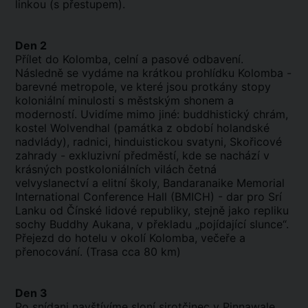
linkou (s přestupem).
Den 2
Přílet do Kolomba, celní a pasové odbavení.
Následně se vydáme na krátkou prohlídku Kolomba -
barevné metropole, ve které jsou protkány stopy
koloniální minulosti s městským shonem a
moderností. Uvidíme mimo jiné: buddhistický chrám,
kostel Wolvendhal (památka z období holandské
nadvlády), radnici, hinduistickou svatyni, Skořicové
zahrady - exkluzivní předměstí, kde se nachází v
krásných postkoloniálních vilách četná
velvyslanectví a elitní školy, Bandaranaike Memorial
International Conference Hall (BMICH) - dar pro Srí
Lanku od Čínské lidové republiky, stejně jako repliku
sochy Buddhy Aukana, v překladu „pojídající slunce“.
Přejezd do hotelu v okolí Kolomba, večeře a
přenocování. (Trasa cca 80 km)
Den 3
Po snídani navštívíme sloní sirotčinec v Pinnawale,