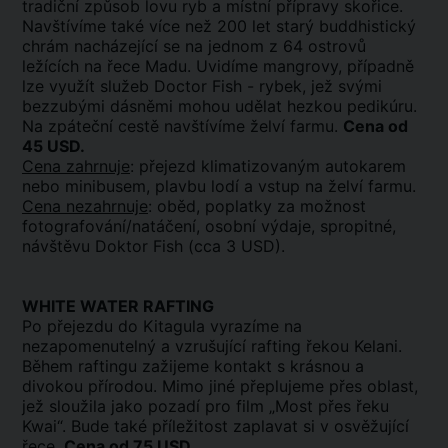
tradiční způsob lovu ryb a místní přípravy skořice.
Navštívíme také více než 200 let starý buddhistický
chrám nacházející se na jednom z 64 ostrovů
ležících na řece Madu. Uvidíme mangrovy, případně
lze využít služeb Doctor Fish - rybek, jež svými
bezzubými dásněmi mohou udělat hezkou pedikúru.
Na zpáteční cestě navštívíme želví farmu.
Cena od
45 USD.
Cena zahrnuje
: přejezd klimatizovaným autokarem
nebo minibusem, plavbu lodí a vstup na želví farmu.
Cena nezahrnuje
: oběd, poplatky za možnost
fotografování/natáčení, osobní výdaje, spropitné,
návštěvu Doktor Fish (cca 3 USD).
WHITE WATER RAFTING
Po přejezdu do Kitagula vyrazíme na
nezapomenutelný a vzrušující rafting řekou Kelani.
Během raftingu zažijeme kontakt s krásnou a
divokou přírodou. Mimo jiné přeplujeme přes oblast,
jež sloužila jako pozadí pro film „Most přes řeku
Kwai“. Bude také příležitost zaplavat si v osvěžující
řece.
Cena od 75 USD.