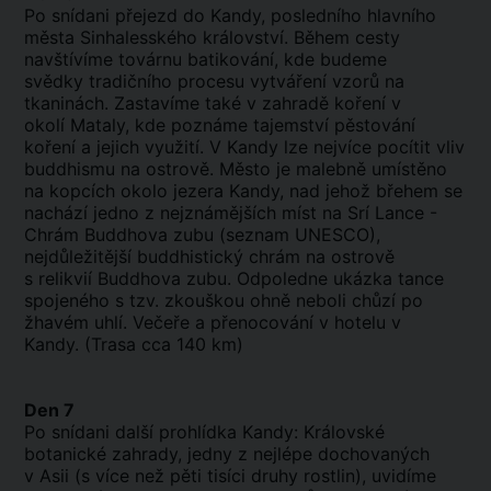
Po snídani přejezd do Kandy, posledního hlavního
města Sinhalesského království. Během cesty
navštívíme továrnu batikování, kde budeme
svědky tradičního procesu vytváření vzorů na
tkaninách. Zastavíme také v zahradě koření v
okolí Mataly, kde poznáme tajemství pěstování
koření a jejich využití. V Kandy lze nejvíce pocítit vliv
buddhismu na ostrově. Město je malebně umístěno
na kopcích okolo jezera Kandy, nad jehož břehem se
nachází jedno z nejznámějších míst na Srí Lance -
Chrám Buddhova zubu (seznam UNESCO),
nejdůležitější buddhistický chrám na ostrově
s relikvií Buddhova zubu. Odpoledne ukázka tance
spojeného s tzv. zkouškou ohně neboli chůzí po
žhavém uhlí. Večeře a přenocování v hotelu v
Kandy. (Trasa cca 140 km)
Den 7
Po snídani další prohlídka Kandy: Královské
botanické zahrady, jedny z nejlépe dochovaných
v Asii (s více než pěti tisíci druhy rostlin), uvidíme