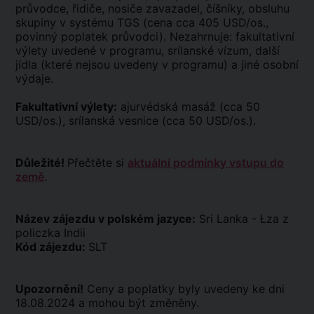
průvodce, řidiče, nosiče zavazadel, číšníky, obsluhu
skupiny v systému TGS (cena cca 405 USD/os.,
povinný poplatek průvodci). Nezahrnuje: fakultativní
výlety uvedené v programu, srílanské vízum, další
jídla (které nejsou uvedeny v programu) a jiné osobní
výdaje.
Fakultativní výlety:
ajurvédská masáž (cca 50
USD/os.), srílanská vesnice (cca 50 USD/os.).
Důležité!
Přečtěte si
aktuální podmínky vstupu do
země
.
Název zájezdu v polském jazyce:
Sri Lanka - Łza z
policzka Indii
Kód zájezdu:
SLT
Upozornění!
Ceny a poplatky byly uvedeny ke dni
18.08.2024 a mohou být změněny.