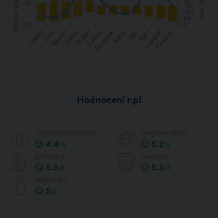
Hodnocení r.pl
intenzita programu
program výletu
4.4
5.2
/6
/6
průvodce
transport
5.3
5.3
/6
/6
ubytování
5
/6