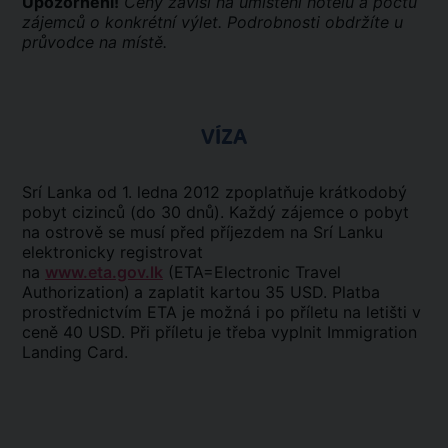
Upozornění!
Ceny závisí na umístění hotelů a počtu
zájemců o konkrétní výlet. Podrobnosti obdržíte u
průvodce na místě.
VÍZA
Srí Lanka od 1. ledna 2012 zpoplatňuje krátkodobý
pobyt cizinců (do 30 dnů). Každý zájemce o pobyt
na ostrově se musí před příjezdem na Srí Lanku
elektronicky registrovat
na
www.eta.gov.lk
(ETA=Electronic Travel
Authorization)
a zaplatit kartou 35 USD. Platba
prostřednictvím ETA je možná i po příletu na letišti v
ceně 40 USD. Při příletu je třeba vyplnit Immigration
Landing Card.