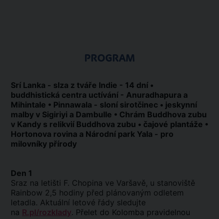
PROGRAM
Srí Lanka - slza z tváře Indie - 14 dní •
buddhistická centra uctívání - Anuradhapura a
Mihintale • Pinnawala - sloní sirotčinec • jeskynní
malby v Sigiriyi a Dambulle • Chrám Buddhova zubu
v Kandy s relikvií Buddhova zubu • čajové plantáže •
Hortonova rovina a Národní park Yala - pro
milovníky přírody
Den 1
Sraz na letišti F. Chopina ve Varšavě, u stanoviště
Rainbow 2,5 hodiny před plánovaným odletem
letadla. Aktuální letové řády sledujte
na
R.pl/rozklady
. Přelet do Kolomba pravidelnou