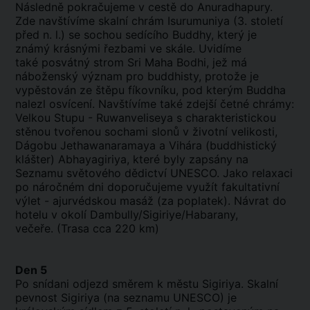
Následně pokračujeme v cestě do Anuradhapury.
Zde navštívíme skalní chrám Isurumuniya (3. století
před n. l.) se sochou sedícího Buddhy, který je
známý krásnými řezbami ve skále. Uvidíme
také posvátný strom Sri Maha Bodhi, jež má
náboženský význam pro buddhisty, protože je
vypěstován ze štěpu fíkovníku, pod kterým Buddha
nalezl osvícení. Navštívíme také zdejší četné chrámy:
Velkou Stupu - Ruwanveliseya s charakteristickou
stěnou tvořenou sochami slonů v životní velikosti,
Dágobu Jethawanaramaya a Vihára (buddhistický
klášter) Abhayagiriya, které byly zapsány na
Seznamu světového dědictví UNESCO. Jako relaxaci
po náročném dni doporučujeme využít fakultativní
výlet - ajurvédskou masáž (za poplatek). Návrat do
hotelu v okolí Dambully/Sigiriye/Habarany,
večeře. (Trasa cca 220 km)
Den 5
Po snídani odjezd směrem k městu Sigiriya. Skalní
pevnost Sigiriya (na seznamu UNESCO) je