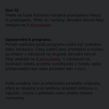
Den 12
Přelet na trase Kolombo-Varšava pravidelnou linkou
(s přestupem). Přílet do Varšavy. Aktuální letové řády
sledujte na
R.pl/rozklady
.
Upozornění k programu
Pořadí realizace bodů programu může být změněno
nebo obráceno. Časy odletů jsou orientační a mohou
se změnit v závislosti na skupině. Aktuální letové
řády sledujte na
R.pl/rozklady
. V závislosti na
hodinách odletu probíhá vystěhování z hotelu večer
předposlední den nebo poslední den v noci.
Výše uvedený text je překladem polského originálu,
který je závazný a je nedílnou součástí smlouvy o
zájezdu. Chyby v překladu nebo změny obsahu
vyhrazeny.