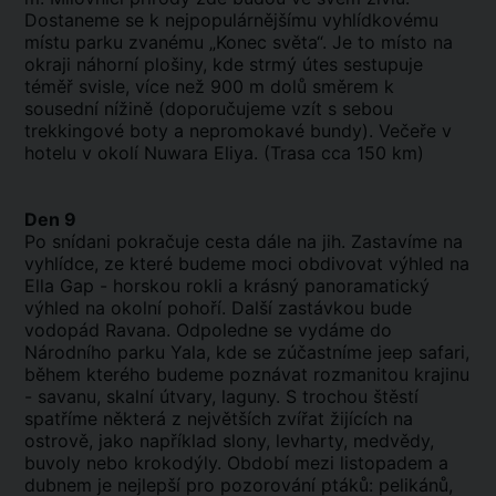
Dostaneme se k nejpopulárnějšímu vyhlídkovému
místu parku zvanému „Konec světa“. Je to místo na
okraji náhorní plošiny, kde strmý útes sestupuje
téměř svisle, více než 900 m dolů směrem k
sousední nížině (doporučujeme vzít s sebou
trekkingové boty a nepromokavé bundy). Večeře v
hotelu v okolí Nuwara Eliya. (Trasa cca 150 km)
Den 9
Po snídani pokračuje cesta dále na jih. Zastavíme na
vyhlídce, ze které budeme moci obdivovat výhled na
Ella Gap - horskou rokli a krásný panoramatický
výhled na okolní pohoří. Další zastávkou bude
vodopád Ravana. Odpoledne se vydáme do
Národního parku Yala, kde se zúčastníme jeep safari,
během kterého budeme poznávat rozmanitou krajinu
- savanu, skalní útvary, laguny. S trochou štěstí
spatříme některá z největších zvířat žijících na
ostrově, jako například slony, levharty, medvědy,
buvoly nebo krokodýly. Období mezi listopadem a
dubnem je nejlepší pro pozorování ptáků: pelikánů,