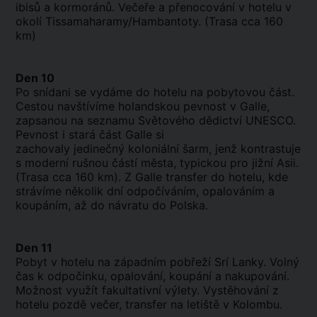
ibisů a kormoránů. Večeře a přenocování v hotelu v
okolí Tissamaharamy/Hambantoty. (Trasa cca 160
km)
Den 10
Po snídani se vydáme do hotelu na pobytovou část.
Cestou navštívíme holandskou pevnost v Galle,
zapsanou na seznamu Světového dědictví UNESCO.
Pevnost i stará část Galle si
zachovaly jedinečný koloniální šarm, jenž kontrastuje
s moderní rušnou částí města, typickou pro jižní Asii.
(Trasa cca 160 km). Z Galle transfer do hotelu, kde
strávíme několik dní odpočíváním, opalováním a
koupáním, až do návratu do Polska.
Den 11
Pobyt v hotelu na západním pobřeží Srí Lanky. Volný
čas k odpočinku, opalování, koupání a nakupování.
Možnost využít fakultativní výlety. Vystěhování z
hotelu pozdě večer, transfer na letiště v Kolombu.