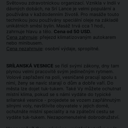
Světovou zdravotnickou organizací. Vznikla v Indii v
dávných dobách, na Srí Lance je velmi populární a
používána v každodenním životě. Pro masáže touto
technikou jsou používány speciální oleje na základě
unikátních směsí bylin. Masáž trvá cca 1 hod.,
zahrnuje hlavu a tělo.
Cena od 50 USD.
Cena zahrnuje
: přejezd klimatizovaným autokarem
nebo minibusem.
Cena nezahrnuje
: osobní výdaje, spropitné.
SRÍLANSKÁ VESNICE
se řídí svými zákony, dny tam
plynou velmi pracovitě svým jedinečným rytmem.
Volové zapřažení na poli, vesničané pracují spolu s
nimi, ženy se navíc starají o dům a dobře vaří. Do
města lze dojet tuk-tukem. Také Vy můžete ochutnat
místní klima, pokud se s námi vydáte do typické
srílanské vesnice - projedete se vozem zapřáhnutým
silnými voly, navštívíte obyvatele v jejich domě,
ochutnáte místní speciality a na zpáteční cestu se
vydáte tuk-tukem. Nezapomenutelné dobrodružství.