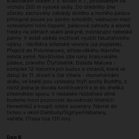
královským sídlem z 5. století n. l., postaveným na
vrcholu 200 m vysoké skály. Do dnešního dne
zůstaly zachovány základy dolního a horního paláce
přístupné pouze po úzkém schodišti, vedoucím mezi
vytesanými lvími tlapami, palácové zahrady a slavné
fresky na stěnách skalní jeskyně, zobrazující nebeské
panny. V době oběda možnost využití fakultativního
výletu - návštěva srílanské vesnice (za poplatek).
Přejezd do Polonnaruwy, středověkého hlavního
města země. Navštívíme zde ruiny královského
paláce, zvaného Čtyřúhelník: Dalada Maluwa -
komplex 12 historických budov a chrámů, které se
datují do 11. století a Gal Vihara - monumentální
skálu, ve které jsou vytesány čtyři sochy Buddhy, z
nichž jedna je docela kontroverzní a je do dneška
předmětem sporu. V nedaleké řezbářské dílně
budeme moci pozorovat dovednosti místních
řemeslníků a koupit místní suvenýry. Návrat do
hotelu v okolí Dambully/Sigiriye/Habarany,
večeře. (Trasa cca 120 km)
Den 6