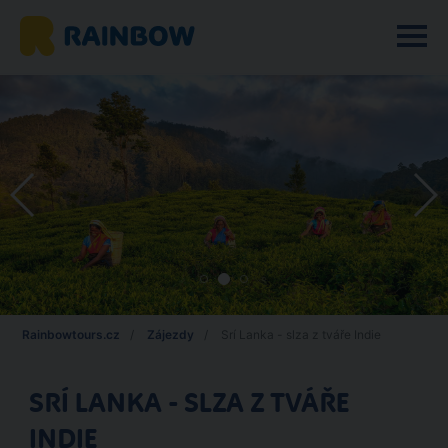
Rainbowtours.cz
Zájezdy
Srí Lanka - slza z tváře Indie
SRÍ LANKA - SLZA Z TVÁŘE
INDIE