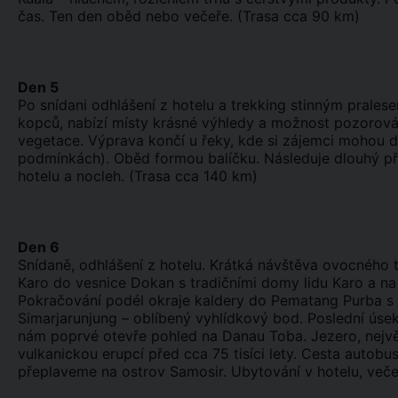
čas. Ten den oběd nebo večeře. (Trasa cca 90 km)
Den 5
Po snídani odhlášení z hotelu a trekking stinným prale
kopců, nabízí místy krásné výhledy a možnost pozorová
vegetace. Výprava končí u řeky, kde si zájemci mohou dop
podmínkách). Oběd formou balíčku. Následuje dlouhý př
hotelu a nocleh. (Trasa cca 140 km)
Den 6
Snídaně, odhlášení z hotelu. Krátká návštěva ovocného 
Karo do vesnice Dokan s tradičními domy lidu Karo a n
Pokračování podél okraje kaldery do Pematang Purba s 
Simarjarunjung – oblíbený vyhlídkový bod. Poslední úsek
nám poprvé otevře pohled na Danau Toba. Jezero, nejvě
vulkanickou erupcí před cca 75 tisíci lety. Cesta autob
přeplaveme na ostrov Samosir. Ubytování v hotelu, veče