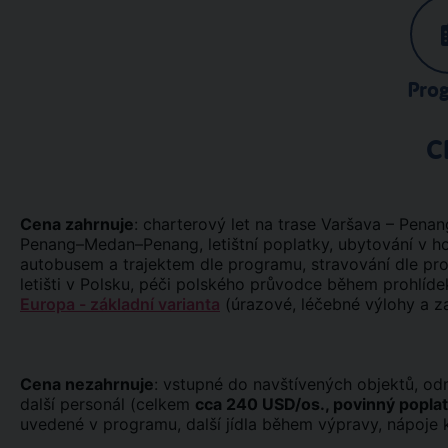
Pro
C
Cena zahrnuje
: charterový let na trase Varšava – Penang
Penang–Medan–Penang, letištní poplatky, ubytování v ho
autobusem a trajektem dle programu, stravování dle pro
letišti v Polsku, péči polského průvodce během prohlíd
Europa - základní varianta
(úrazové, léčebné výlohy a z
Cena nezahrnuje
: vstupné do navštívených objektů, od
další personál (celkem
cca 240 USD/os., povinný popla
uvedené v programu, další jídla během výpravy, nápoje k