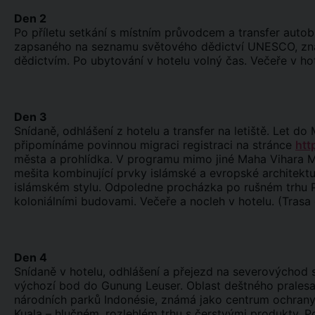
Den 2
Po příletu setkání s místním průvodcem a transfer aut
zapsaného na seznamu světového dědictví UNESCO, známé
dědictvím. Po ubytování v hotelu volný čas. Večeře v hot
Den 3
Snídaně, odhlášení z hotelu a transfer na letiště. Let 
připomínáme povinnou migraci registraci na stránce
htt
města a prohlídka. V programu mimo jiné Maha Vihara Ma
mešita kombinující prvky islámské a evropské architektur
islámském stylu. Odpoledne procházka po rušném trhu P
koloniálními budovami. Večeře a nocleh v hotelu. (Trasa
Den 4
Snídaně v hotelu, odhlášení a přejezd na severovýchod 
výchozí bod do Gunung Leuser. Oblast deštného prales
národních parků Indonésie, známá jako centrum ochrany 
Kuala – hlučném, rozlehlém trhu s čerstvými produkty. P