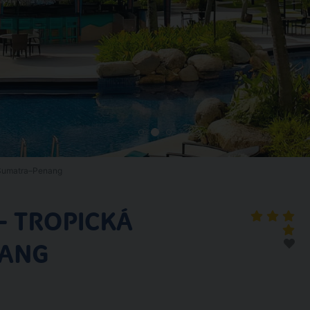
 Sumatra–Penang
– TROPICKÁ
NANG