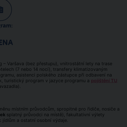
gram:
ENA
 – Varšava (bez přestupu), vnitrostátní lety na trase
telech (7 nebo 14 nocí), transfery klimatizovaným
gramu, asistenci polského zástupce při odbavení na
ek, turistický program v jazyce programu a
pojištění TU
avazadla).
měnu místním průvodcům, spropitné pro řidiče, nosiče a
tek
splatný průvodci na místě), fakultativní výlety
 jídlům a ostatní osobní výdaje.