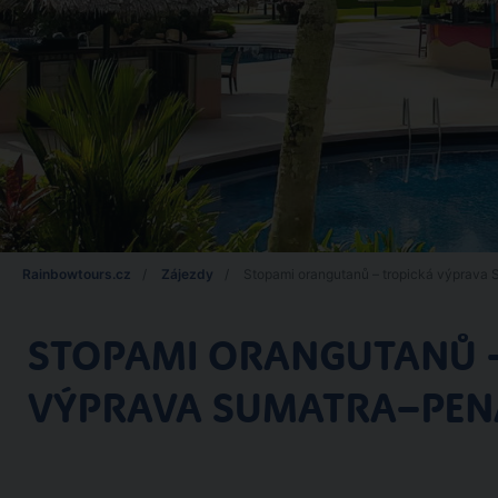
Rainbowtours.cz
Zájezdy
Stopami orangutanů – tropická výprava
STOPAMI ORANGUTANŮ 
VÝPRAVA SUMATRA–PE