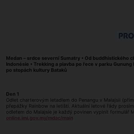
PR
Medan – srdce severní Sumatry • Od buddhistického 
Indonésie • Trekking a plavba po řece v parku Gunung 
po stopách kultury Bataků
Den 1
Odlet charterovým letadlem do Penangu v Malajsii (přím
přepážky Rainbow na letišti. Aktuální letové řády prosí
odletem do Malajsie je každý povinen vyplnit formulář
online.imi.gov.my/mdac/main