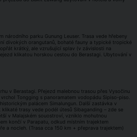
sem národního parku Gunung Leuser. Trasa vede hřebeny
ní divokých orangutanů, bohaté fauny a typické tropické
řát krátký, ale vzrušující splav (v závislosti na
ejezd klikatou horskou cestou do Berastagi. Ubytování v
trhu v Berastagi. Přejezd malebnou trasou přes Vysočinu
a vrchol Tongging s panoramatem vodopádu Sipiso-piso.
historickým palácem Simalungun. Další zastávka v
 klikaté trasy vede podél útesů Sibaganding – zde se
tší v Malajském souostroví, vzniklo mohutnou
usem končí v Parapatu, odkud místním trajektem
ře a nocleh. (Trasa cca 150 km + přeprava trajektem)