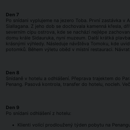
Den 7
Po snídani vyplujeme na jezero Toba. První zastávka v 
Siallagana. Z jeho dob se dochovala kamenná křesla, dř
severním cípu ostrova, kde se nachází nejlépe zachova
domu krále Sidauruka, nyní muzeum. Další krátká plavb
krásnými výhledy. Následuje návštěva Tomoku, kde uvidí
potomků. Během výletu oběd v místní restauraci. Návrat 
Den 8
Snídaně v hotelu a odhlášení. Přeprava trajektem do Par
Penang. Pasová kontrola, transfer do hotelu, nocleh. Več
Den 9
Po snídani odhlášení z hotelu:
Klienti volící prodloužený týden pobytu na Penangu