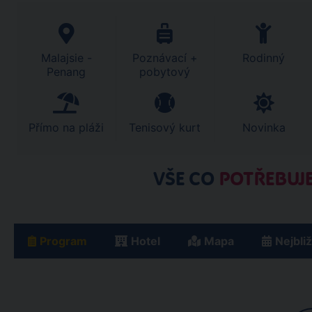
Malajsie -
Poznávací +
Rodinný
Penang
pobytový
Přímo na pláži
Tenisový kurt
Novinka
VŠE CO
POTŘEBUJE
Program
Hotel
Mapa
Nejbli