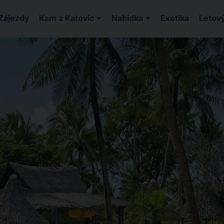
Zájezdy
Kam z Katovic
Nabídka
Exotika
Letový