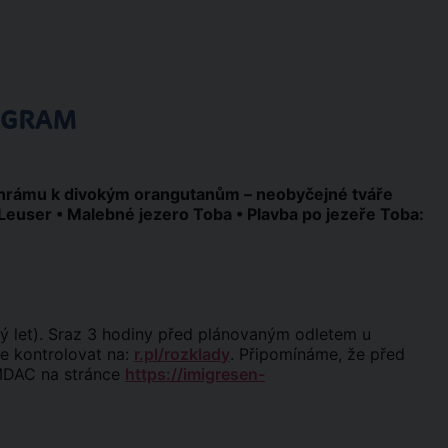
OGRAM
chrámu k divokým orangutanům – neobyčejné tváře
Leuser • Malebné jezero Toba • Plavba po jezeře Toba:
ý let). Sraz 3 hodiny před plánovaným odletem u
me kontrolovat na:
r.pl/rozklady
. Připomínáme, že před
 MDAC na stránce
https://imigresen-