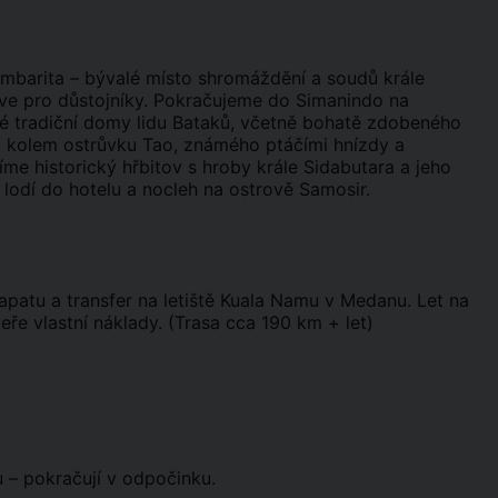
Ambarita – bývalé místo shromáždění a soudů krále
íve pro důstojníky. Pokračujeme do Simanindo na
né tradiční domy lidu Bataků, včetně bohatě zdobeného
a kolem ostrůvku Tao, známého ptáčími hnízdy a
me historický hřbitov s hroby krále Sidabutara a jeho
lodí do hotelu a nocleh na ostrově Samosir.
apatu a transfer na letiště Kuala Namu v Medanu. Let na
eře vlastní náklady. (Trasa cca 190 km + let)
 – pokračují v odpočinku.