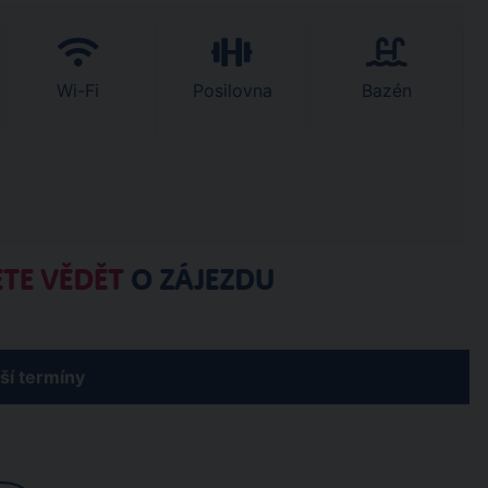
Wi-Fi
Posilovna
Bazén
TE VĚDĚT
O ZÁJEZDU
žší termíny