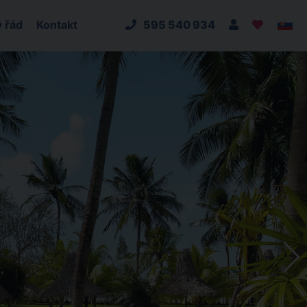
 řád
Kontakt
595 540 934