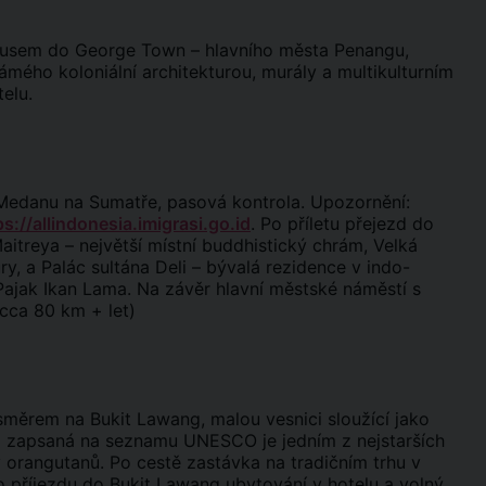
obusem do George Town – hlavního města Penangu,
ho koloniální architekturou, murály a multikulturním
elu.
do Medanu na Sumatře, pasová kontrola. Upozornění:
ps://allindonesia.imigrasi.go.id
. Po příletu přejezd do
itreya – největší místní buddhistický chrám, Velká
y, a Palác sultána Deli – bývalá rezidence v indo-
ajak Ikan Lama. Na závěr hlavní městské náměstí s
 cca 80 km + let)
směrem na Bukit Lawang, malou vesnici sloužící jako
a zapsaná na seznamu UNESCO je jedním z nejstarších
orangutanů. Po cestě zastávka na tradičním trhu v
o příjezdu do Bukit Lawang ubytování v hotelu a volný