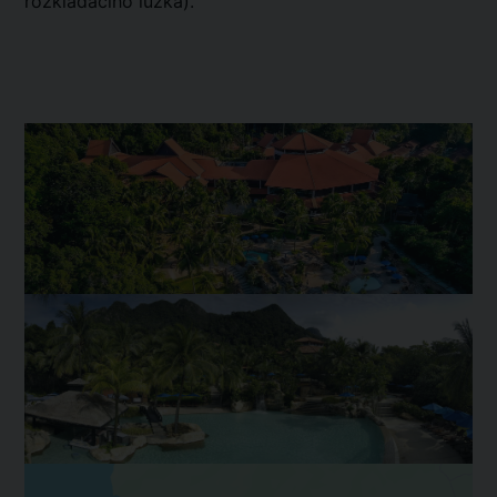
rozkládacího lůžka).