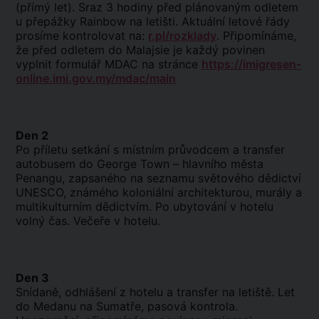
(přímý let). Sraz 3 hodiny před plánovaným odletem
u přepážky Rainbow na letišti. Aktuální letové řády
prosíme kontrolovat na:
r.pl/rozklady
. Připomínáme,
že před odletem do Malajsie je každý povinen
vyplnit formulář MDAC na stránce
https://imigresen-
online.imi.gov.my/mdac/main
Den 2
Po příletu setkání s místním průvodcem a transfer
autobusem do George Town – hlavního města
Penangu, zapsaného na seznamu světového dědictví
UNESCO, známého koloniální architekturou, murály a
multikulturním dědictvím. Po ubytování v hotelu
volný čas. Večeře v hotelu.
Den 3
Snídaně, odhlášení z hotelu a transfer na letiště. Let
do Medanu na Sumatře, pasová kontrola.