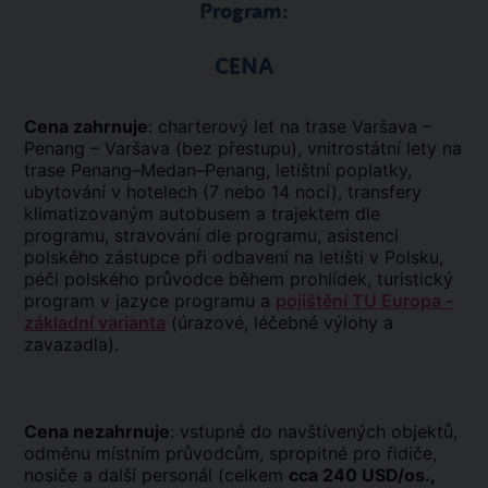
Program:
CENA
Cena zahrnuje
: charterový let na trase Varšava –
Penang – Varšava (bez přestupu), vnitrostátní lety na
trase Penang–Medan–Penang, letištní poplatky,
ubytování v hotelech (7 nebo 14 nocí), transfery
klimatizovaným autobusem a trajektem dle
programu, stravování dle programu, asistenci
polského zástupce při odbavení na letišti v Polsku,
péči polského průvodce během prohlídek, turistický
program v jazyce programu a
pojištění TU Europa -
základní varianta
(úrazové, léčebné výlohy a
zavazadla).
Cena nezahrnuje
: vstupné do navštívených objektů,
odměnu místním průvodcům, spropitné pro řidiče,
nosiče a další personál (celkem
cca 240 USD/os.,