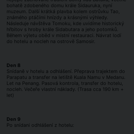
bohatě zdobeného domu krále Sidauruka, nyní
muzeum. Další krátká plavba kolem ostrůvku Tao,
známého ptáčími hnízdy a krásnými výhledy.
Následuje návštěva Tomoku, kde uvidíme historický
hřbitov s hroby krále Sidabutara a jeho potomků.
Během výletu oběd v místní restauraci. Návrat lodí
do hotelu a nocleh na ostrově Samosir.
Den 8
Snídaně v hotelu a odhlášení. Přeprava trajektem do
Parapatu a transfer na letiště Kuala Namu v Medanu.
Let na Penang. Pasová kontrola, transfer do hotelu,
nocleh. Večeře vlastní náklady. (Trasa cca 190 km +
let)
Den 9
Po snídani odhlášení z hotelu: