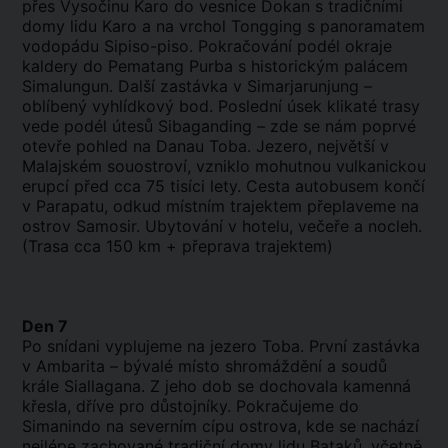
přes Vysočinu Karo do vesnice Dokan s tradičními
domy lidu Karo a na vrchol Tongging s panoramatem
vodopádu Sipiso-piso. Pokračování podél okraje
kaldery do Pematang Purba s historickým palácem
Simalungun. Další zastávka v Simarjarunjung –
oblíbený vyhlídkový bod. Poslední úsek klikaté trasy
vede podél útesů Sibaganding – zde se nám poprvé
otevře pohled na Danau Toba. Jezero, největší v
Malajském souostroví, vzniklo mohutnou vulkanickou
erupcí před cca 75 tisíci lety. Cesta autobusem končí
v Parapatu, odkud místním trajektem přeplaveme na
ostrov Samosir. Ubytování v hotelu, večeře a nocleh.
(Trasa cca 150 km + přeprava trajektem)
Den 7
Po snídani vyplujeme na jezero Toba. První zastávka
v Ambarita – bývalé místo shromáždění a soudů
krále Siallagana. Z jeho dob se dochovala kamenná
křesla, dříve pro důstojníky. Pokračujeme do
Simanindo na severním cípu ostrova, kde se nachází
nejlépe zachované tradiční domy lidu Bataků, včetně