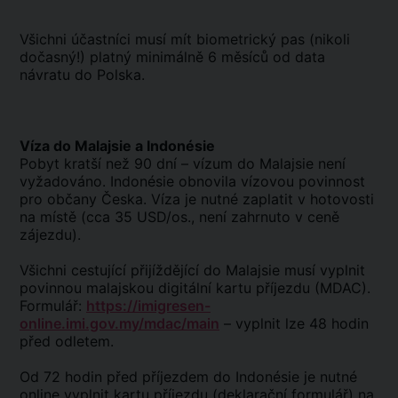
Všichni účastníci musí mít biometrický pas (nikoli
dočasný!) platný minimálně 6 měsíců od data
návratu do Polska.
Víza do Malajsie a Indonésie
Pobyt kratší než 90 dní – vízum do Malajsie není
vyžadováno. Indonésie obnovila vízovou povinnost
pro občany Česka. Víza je nutné zaplatit v hotovosti
na místě (cca 35 USD/os., není zahrnuto v ceně
zájezdu).
Všichni cestující přijíždějící do Malajsie musí vyplnit
povinnou malajskou digitální kartu příjezdu (MDAC).
Formulář:
https://imigresen-
online.imi.gov.my/mdac/main
– vyplnit lze 48 hodin
před odletem.
Od 72 hodin před příjezdem do Indonésie je nutné
online vyplnit kartu příjezdu (deklarační formulář) na