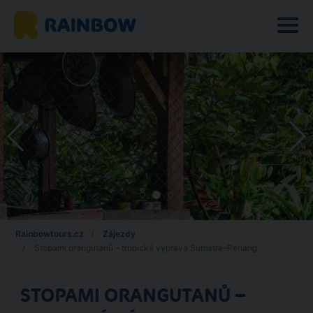
Rainbowtours.cz
Zájezdy
Stopami orangutanů – tropická výprava Sumatra–Penang
STOPAMI ORANGUTANŮ –