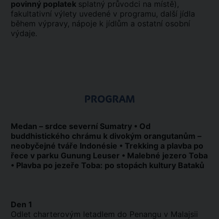
povinný poplatek
splatný průvodci na místě),
fakultativní výlety uvedené v programu, další jídla
během výpravy, nápoje k jídlům a ostatní osobní
výdaje.
PROGRAM
Medan – srdce severní Sumatry • Od
buddhistického chrámu k divokým orangutanům –
neobyčejné tváře Indonésie • Trekking a plavba po
řece v parku Gunung Leuser • Malebné jezero Toba
• Plavba po jezeře Toba: po stopách kultury Bataků
Den 1
Odlet charterovým letadlem do Penangu v Malajsii