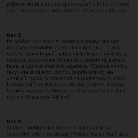
příjezdu do Bukit Lawang ubytování v hotelu a volný
čas. Ten den oběd nebo večeře. (Trasa cca 90 km)
Den 5
Po snídani odhlášení z hotelu a trekking stinným
pralesem národního parku Gunung Leuser. Trasa
vede hřebeny kopců, nabízí místy krásné výhledy a
možnost pozorování divokých orangutanů, bohaté
fauny a typické tropické vegetace. Výprava končí u
řeky, kde si zájemci mohou dopřát krátký, ale
vzrušující splav (v závislosti na podmínkách). Oběd
formou balíčku. Následuje dlouhý přejezd klikatou
horskou cestou do Berastagi. Ubytování v hotelu a
nocleh. (Trasa cca 140 km)
Den 6
Snídaně, odhlášení z hotelu. Krátká návštěva
ovocného trhu v Berastagi. Přejezd malebnou trasou