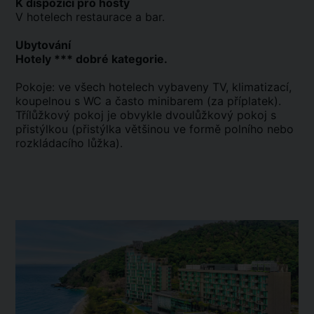
K dispozici pro hosty
V hotelech restaurace a bar.
Ubytování
Hotely *** dobré kategorie.
Pokoje: ve všech hotelech vybaveny TV, klimatizací,
koupelnou s WC a často minibarem (za příplatek).
Třílůžkový pokoj je obvykle dvoulůžkový pokoj s
přistýlkou (přistýlka většinou ve formě polního nebo
rozkládacího lůžka).