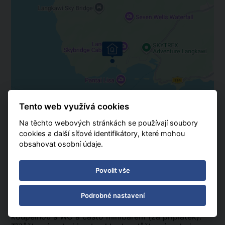
Tento web využívá cookies
Na těchto webových stránkách se používají soubory
Holiday Villa Beach Resort & Spa
cookies a další síťové identifikátory, které mohou
obsahovat osobní údaje.
K dispozici pro hosty
V hotelech restaurace a bar.
Povolit vše
Ubytování
Hotely *** dobré kategorie.
Podrobné nastavení
Pokoje: ve všech hotelech vybaveny TV, klimatizací,
koupelnou s WC a často minibarem (za příplatek).