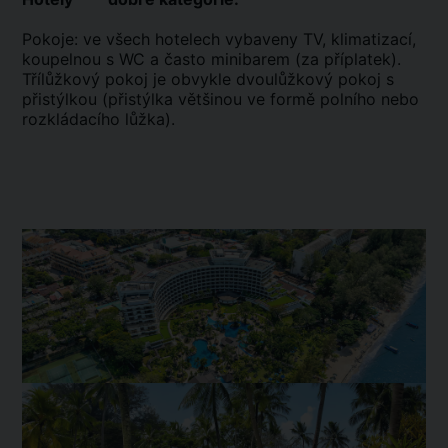
Pokoje: ve všech hotelech vybaveny TV, klimatizací,
koupelnou s WC a často minibarem (za příplatek).
Třílůžkový pokoj je obvykle dvoulůžkový pokoj s
přistýlkou (přistýlka většinou ve formě polního nebo
rozkládacího lůžka).