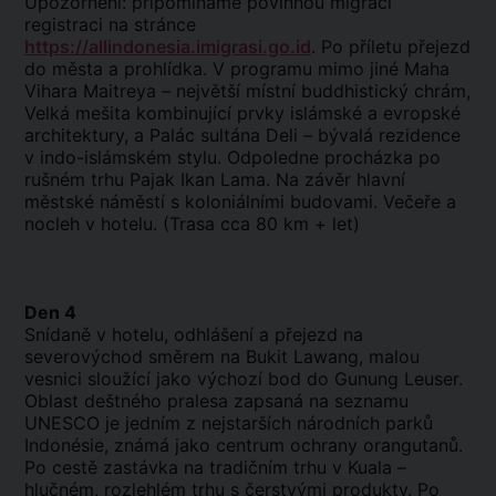
Upozornění: připomínáme povinnou migraci
registraci na stránce
https://allindonesia.imigrasi.go.id
. Po příletu přejezd
do města a prohlídka. V programu mimo jiné Maha
Vihara Maitreya – největší místní buddhistický chrám,
Velká mešita kombinující prvky islámské a evropské
architektury, a Palác sultána Deli – bývalá rezidence
v indo-islámském stylu. Odpoledne procházka po
rušném trhu Pajak Ikan Lama. Na závěr hlavní
městské náměstí s koloniálními budovami. Večeře a
nocleh v hotelu. (Trasa cca 80 km + let)
Den 4
Snídaně v hotelu, odhlášení a přejezd na
severovýchod směrem na Bukit Lawang, malou
vesnici sloužící jako výchozí bod do Gunung Leuser.
Oblast deštného pralesa zapsaná na seznamu
UNESCO je jedním z nejstarších národních parků
Indonésie, známá jako centrum ochrany orangutanů.
Po cestě zastávka na tradičním trhu v Kuala –
hlučném, rozlehlém trhu s čerstvými produkty. Po