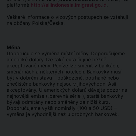
platformě
http://allindonesia.imigrasi.go.id
.
Veškeré informace o vízových postupech se vztahují
na občany Polska/Česka.
Měna
Doporučuje se výměna místní měny. Doporučujeme
americké dolary, lze také eura či jiné běžně
akceptované měny. Peníze lze směnit v bankách,
směnárnách a některých hotelech. Bankovky musí
být v dobrém stavu – poškozené, potrhané nebo
znečištěné bankovky nejsou v jihovýchodní Asii
akceptovány. U amerických dolarů dávejte pozor na
nejnovější emise („barevná série“), starší bankovky
bývají odmítány nebo směněny za nižší kurz.
Doporučujeme vyšší nominály (100 a 50 USD) –
výměna je výhodnější než u drobných bankovek.