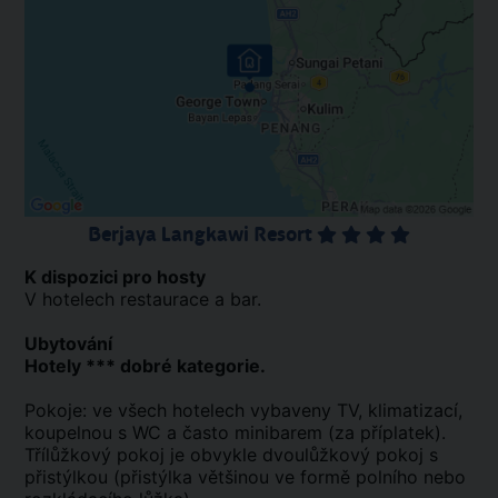
Berjaya Langkawi Resort
K dispozici pro hosty
V hotelech restaurace a bar.
Ubytování
Hotely *** dobré kategorie.
Pokoje: ve všech hotelech vybaveny TV, klimatizací,
koupelnou s WC a často minibarem (za příplatek).
Třílůžkový pokoj je obvykle dvoulůžkový pokoj s
přistýlkou (přistýlka většinou ve formě polního nebo