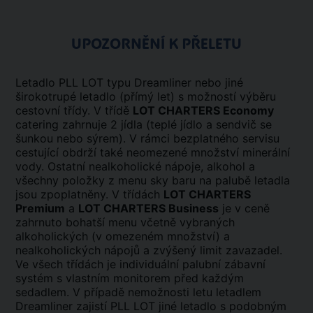
UPOZORNĚNÍ K PŘELETU
Letadlo PLL LOT typu Dreamliner nebo jiné
širokotrupé letadlo (přímý let) s možností výběru
cestovní třídy. V třídě
LOT CHARTERS Economy
catering zahrnuje 2 jídla (teplé jídlo a sendvič se
šunkou nebo sýrem). V rámci bezplatného servisu
cestující obdrží také neomezené množství minerální
vody. Ostatní nealkoholické nápoje, alkohol a
všechny položky z menu sky baru na palubě letadla
jsou zpoplatněny. V třídách
LOT CHARTERS
Premium
a
LOT CHARTERS Business
je v ceně
zahrnuto bohatší menu včetně vybraných
alkoholických (v omezeném množství) a
nealkoholických nápojů a zvýšený limit zavazadel.
Ve všech třídách je individuální palubní zábavní
systém s vlastním monitorem před každým
sedadlem. V případě nemožnosti letu letadlem
Dreamliner zajistí PLL LOT jiné letadlo s podobným