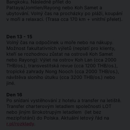
Bangkoku. Následně přílet do
Pattaya/Jomtien/Rayong nebo Koh Samet a
ubytování. Volný čas na procházky po pláži, koupání
v moři a relaxaci. (Trasa cca 170 km + vnitřní přelet).
Den 13 - 15
Volný čas na odpočinek u moře nebo na nákupy.
Možnost fakultativních výletů (neplatí pro klienty,
kteří se rozhodnou zůstat na ostrově Koh Samet
nebo Rayong): Výlet na ostrov Koh Lan (cca 2000
THB/os.), transvestitská revue (cca 1200 THB/os.),
tropické zahrady Nong Nooch (cca 2000 THB/os.),
návštěva sloního útulku (cca 3200 THB/os.) nebo
jiné.
Den 16
Po snídani vystěhování z hotelu a transfer na letiště.
Transfer charterovým letadlem společnosti LOT
nebo jiným širokotrupým letadlem (let bez
mezipřistání) do Polska. Aktuální letový řád na
r.pl/rozklady
.