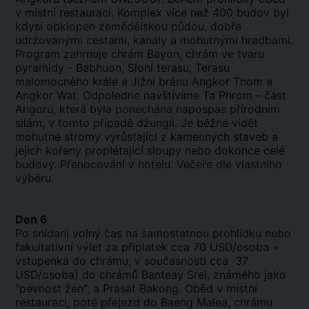
v místní restauraci. Komplex více než 400 budov byl
kdysi obklopen zemědělskou půdou, dobře
udržovanými cestami, kanály a mohutnými hradbami.
Program zahrnuje chrám Bayon, chrám ve tvaru
pyramidy - Babhuon, Sloní terasu, Terasu
malomocného krále a Jižní bránu Angkor Thom a
Angkor Wat. Odpoledne navštívíme Ta Phrom - část
Angoru, která byla ponechána napospas přírodním
silám, v tomto případě džungli. Je běžné vidět
mohutné stromy vyrůstající z kamenných staveb a
jejich kořeny proplétající sloupy nebo dokonce celé
budovy. Přenocování v hotelu. Večeře dle vlastního
výběru.
Den 6
Po snídani volný čas na samostatnou prohlídku nebo
fakultativní výlet za příplatek cca 70 USD/osoba +
vstupenka do chrámu, v současnosti cca 37
USD/osoba) do chrámů Banteay Srei, známého jako
"pevnost žen", a Prasat Bakong. Oběd v místní
restauraci, poté přejezd do Baeng Malea, chrámu