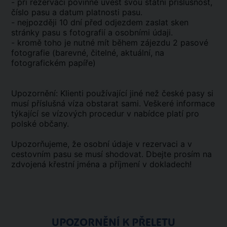
- při rezervaci povinně uvést svou státní příslušnost,
číslo pasu a datum platnosti pasu.
- nejpozději 10 dní před odjezdem zaslat sken
stránky pasu s fotografií a osobními údaji.
- kromě toho je nutné mít během zájezdu 2 pasové
fotografie (barevné, čitelné, aktuální, na
fotografickém papíře)
Upozornění: Klienti používající jiné než české pasy si
musí příslušná víza obstarat sami. Veškeré informace
týkající se vízových procedur v nabídce platí pro
polské občany.
Upozorňujeme, že osobní údaje v rezervaci a v
cestovním pasu se musí shodovat. Dbejte prosím na
zdvojená křestní jména a příjmení v dokladech!
UPOZORNĚNÍ K PŘELETU