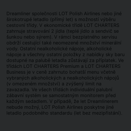
Dreamliner společnosti LOT Polish Airlines nebo jiné
širokotrupé letadlo (přímý let) s možností výběru
cestovní třídy. V ekonomické třídě LOT CHARTERS
zahrnuje stravování 2 jídla (teplé jídlo a sendvič se
šunkou nebo sýrem). V rámci bezplatného servisu
obdrží cestující také neomezené množství minerální
vody. Ostatní nealkoholické nápoje, alkoholické
nápoje a všechny ostatní položky z nabídky sky baru
dostupné na palubě letadla zůstávají za příplatek. Ve
třídách LOT CHARTERS Premium a LOT CHARTERS
Business je v ceně zahrnuto bohatší menu včetně
vybraných alkoholických a nealkoholických nápojů
(v omezeném množství) a zvýšený limit na
zavazadla. Ve všech třídách individuální palubní
zábavní systém se samostatným monitorem před
každým sedadlem. V případě, že let Dreamlinerem
nebude možný, LOT Polish Airlines poskytne jiné
letadlo podobného standardu (let bez mezipřistání).