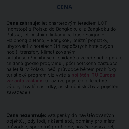
CENA
Cena zahrnuje:
let charterovým letadlem LOT
(nonstop) z Polska do Bangkoku a z Bangkoku do
Polska, let místními linkami na trase Saigon –
Haiphong a Hanoj – Bangkok, letištní poplatky,
ubytování v hotelech (14 započatých hotelových
nocí), transfery klimatizovaným
autobusem/minibusem, snídaně a večeře nebo pouze
snídaně (podle programu), péči polského zástupce
na letišti v Polsku, péči průvodce během prohlídky,
turistický program viz výše a
pojištění TU Europa
varianta základní
(úrazové pojištění a léčebné
výlohy, trvalé následky, asistenční služby a pojištění
zavazadel).
Cena nezahrnuje:
vstupenky do navštěvovaných
objektů, jízdy lodí, rikšami atd., odměny pro místní
průvodce, spropitné pro řidiče, nosiče zavazadel,