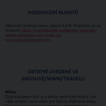
HODNOCENÍ KLIENTŮ
Zákazníci hodnotí tento zájezd 5,5/6. Podívejte se na
recenze:
https://r.pl/tajlandia-kambodza-wietnam-
wielka-azjatycka-przygoda-de-
luxe/zakwaterowanie-tkx
OSTATNÍ UVEDENÉ VE
SMLOUVĚ/WWW/TRAVELLI
Měna:
Doporučujeme vzít si s sebou americké dolary, lze
však směnit i eura nebo jiné běžně přijímané měny.