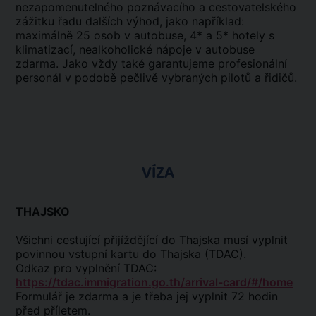
nezapomenutelného poznávacího a cestovatelského
zážitku řadu dalších výhod, jako například:
maximálně 25 osob v autobuse, 4* a 5* hotely s
klimatizací, nealkoholické nápoje v autobuse
zdarma. Jako vždy také garantujeme profesionální
personál v podobě pečlivě vybraných pilotů a řidičů.
VÍZA
THAJSKO
Všichni cestující přijíždějící do Thajska musí vyplnit
povinnou vstupní kartu do Thajska (TDAC).
Odkaz pro vyplnění TDAC:
https://tdac.immigration.go.th/arrival-card/#/home
Formulář je zdarma a je třeba jej vyplnit 72 hodin
před příletem.