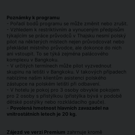
Poznámky k programu
- Pořadí bodů programu se může změnit nebo zrušit.
- Vzhledem k restriktivním a vynuceným předpisům
týkajícím se práce průvodců v Thajsku nesmí polský
pilot na některých místech nejen průvodcovat nebo
překládat místního průvodce, ale dokonce do nich
ani vstoupit. To se týká zejména palácového
komplexu v Bangkoku.
- V určitých termínech může pilot vyzvednout
skupinu na letišti v Bangkoku. V takových případech
nabízíme našim klientům asistenci polského
zástupce na polském letišti při odbavení.
- V hotelu je pokoj pro 3 osoby obvykle pokojem
pro 2 osoby s přistýlkou (přistýlka bývá v podobě
dětské postýlky nebo rozkládacího gauče).
-
Povolená hmotnost hlavních zavazadel na
vnitrostátních letech je 20 kg.
Zájezd
ve verzi Premium
zahrnuje kromě