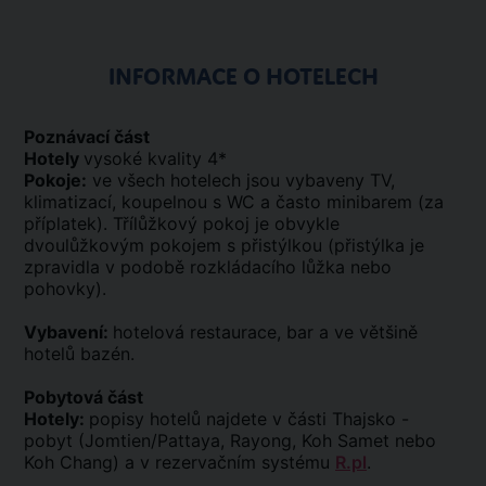
INFORMACE O HOTELECH
Poznávací část
Hotely
vysoké kvality 4*
Pokoje:
ve všech hotelech jsou vybaveny TV,
klimatizací, koupelnou s WC a často minibarem (za
příplatek). Třílůžkový pokoj je obvykle
dvoulůžkovým pokojem s přistýlkou (přistýlka je
zpravidla v podobě rozkládacího lůžka nebo
pohovky).
Vybavení:
hotelová restaurace, bar a ve většině
hotelů bazén.
Pobytová část
Hotely:
popisy hotelů najdete v části Thajsko -
pobyt (Jomtien/Pattaya, Rayong, Koh Samet nebo
Koh Chang) a v rezervačním systému
R.pl
.