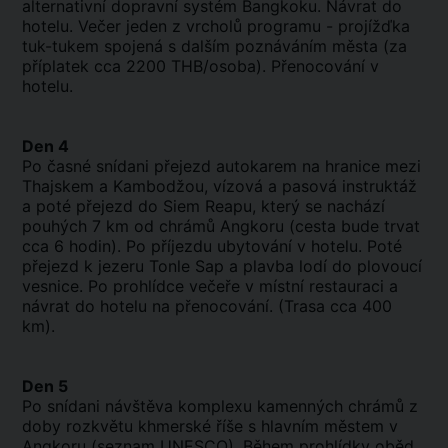
alternativní dopravní systém Bangkoku. Návrat do
hotelu. Večer jeden z vrcholů programu - projížďka
tuk-tukem spojená s dalším poznáváním města (za
příplatek cca 2200 THB/osoba). Přenocování v
hotelu.
Den 4
Po časné snídani přejezd autokarem na hranice mezi
Thajskem a Kambodžou, vízová a pasová instruktáž
a poté přejezd do Siem Reapu, který se nachází
pouhých 7 km od chrámů Angkoru (cesta bude trvat
cca 6 hodin). Po příjezdu ubytování v hotelu. Poté
přejezd k jezeru Tonle Sap a plavba lodí do plovoucí
vesnice. Po prohlídce večeře v místní restauraci a
návrat do hotelu na přenocování. (Trasa cca 400
km).
Den 5
Po snídani návštěva komplexu kamenných chrámů z
doby rozkvětu khmerské říše s hlavním městem v
Angkoru (seznam UNESCO). Během prohlídky oběd