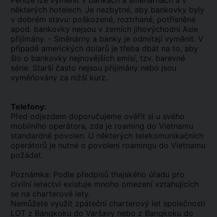
Peníze lze vyměnit v bankách a směnárnách a v
některých hotelech. Je nezbytné, aby bankovky byly
v dobrém stavu: poškozené, roztrhané, potřísněné
apod. bankovky nejsou v zemích jihovýchodní Asie
přijímány. - Směnárny a banky je odmítají vyměnit. V
případě amerických dolarů je třeba dbát na to, aby
šlo o bankovky nejnovějších emisí, tzv. barevné
série. Starší často nejsou přijímány nebo jsou
vyměňovány za nižší kurz.
Telefony:
Před odjezdem doporučujeme ověřit si u svého
mobilního operátora, zda je roaming do Vietnamu
standardně povolen. U některých telekomunikačních
operátorů je nutné o povolení roamingu do Vietnamu
požádat.
Poznámka: Podle předpisů thajského úřadu pro
civilní letectví existuje mnoho omezení vztahujících
se na charterové lety.
Nemůžete využít zpáteční charterový let společnosti
LOT z Bangkoku do Varšavy nebo z Bangkoku do