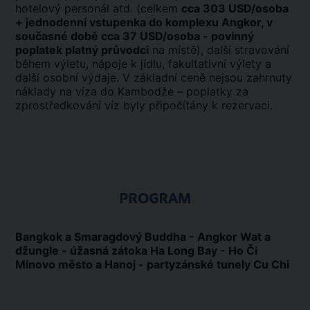
hotelový personál atd. (celkem
cca 303 USD/osoba
+ jednodenní vstupenka do komplexu Angkor, v
současné době cca 37 USD/osoba - povinný
poplatek platný průvodci
na místě), další stravování
během výletu, nápoje k jídlu, fakultativní výlety a
další osobní výdaje. V základní ceně nejsou zahrnuty
náklady na víza do Kambodže – poplatky za
zprostředkování víz byly připočítány k rezervaci.
PROGRAM
Bangkok a Smaragdový Buddha - Angkor Wat a
džungle - úžasná zátoka Ha Long Bay - Ho Či
Minovo město a Hanoj - partyzánské tunely Cu Chi