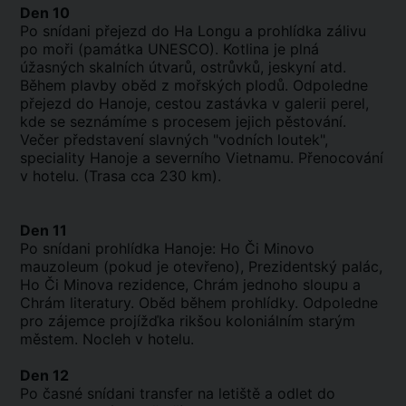
Den 10
Po snídani přejezd do Ha Longu a prohlídka zálivu
po moři (památka UNESCO). Kotlina je plná
úžasných skalních útvarů, ostrůvků, jeskyní atd.
Během plavby oběd z mořských plodů. Odpoledne
přejezd do Hanoje, cestou zastávka v galerii perel,
kde se seznámíme s procesem jejich pěstování.
Večer představení slavných "vodních loutek",
speciality Hanoje a severního Vietnamu. Přenocování
v hotelu. (Trasa cca 230 km).
Den 11
Po snídani prohlídka Hanoje: Ho Či Minovo
mauzoleum (pokud je otevřeno), Prezidentský palác,
Ho Či Minova rezidence, Chrám jednoho sloupu a
Chrám literatury. Oběd během prohlídky. Odpoledne
pro zájemce projížďka rikšou koloniálním starým
městem. Nocleh v hotelu.
Den 12
Po časné snídani transfer na letiště a odlet do