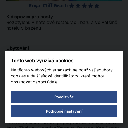
Royal Cliff Beach
K dispozici pro hosty
Rozptýlení: v hotelové restauraci, baru a ve většině
hotelů v bazénu
.
Ubytování
Turistická část
Tento web využívá cookies
Vysoce kvalitní hotely ****.
Na těchto webových stránkách se používají soubory
cookies a další síťové identifikátory, které mohou
Pokoje: všechny hotely mají TV, klimatizaci, koupelnu
obsahovat osobní údaje.
s WC a často i minibar (za příplatek). Třílůžkový
pokoj je zpravidla dvoulůžkový pokoj s přistýlkou
(přistýlka má zpravidla podobu polního lůžka nebo
Povolit vše
rozkládacího gauče).
Pobytová část
Podrobné nastavení
Pobytová část. Hotely: popisy hotelů v sekci Volný