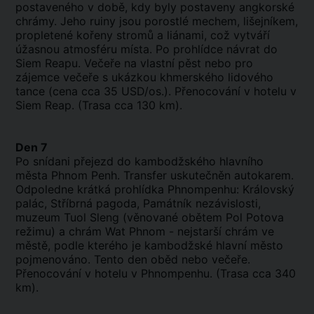
postaveného v době, kdy byly postaveny angkorské
chrámy. Jeho ruiny jsou porostlé mechem, lišejníkem,
propletené kořeny stromů a liánami, což vytváří
úžasnou atmosféru místa. Po prohlídce návrat do
Siem Reapu. Večeře na vlastní pěst nebo pro
zájemce večeře s ukázkou khmerského lidového
tance (cena cca 35 USD/os.). Přenocování v hotelu v
Siem Reap. (Trasa cca 130 km).
Den 7
Po snídani přejezd do kambodžského hlavního
města Phnom Penh. Transfer uskutečněn autokarem.
Odpoledne krátká prohlídka Phnompenhu: Královský
palác, Stříbrná pagoda, Památník nezávislosti,
muzeum Tuol Sleng (věnované obětem Pol Potova
režimu) a chrám Wat Phnom - nejstarší chrám ve
městě, podle kterého je kambodžské hlavní město
pojmenováno. Tento den oběd nebo večeře.
Přenocování v hotelu v Phnompenhu. (Trasa cca 340
km).