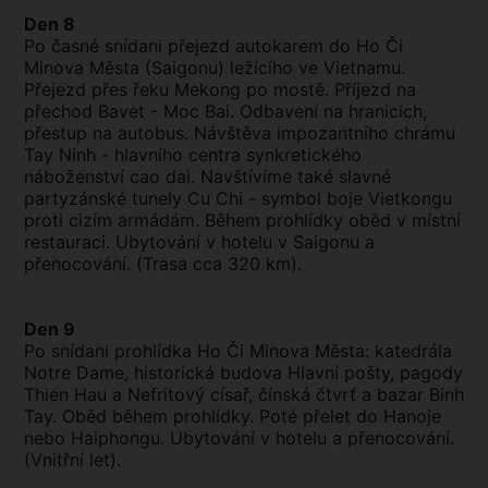
Den 8
Po časné snídani přejezd autokarem do Ho Či
Minova Města (Saigonu) ležícího ve Vietnamu.
Přejezd přes řeku Mekong po mostě. Příjezd na
přechod Bavet - Moc Bai. Odbavení na hranicích,
přestup na autobus. Návštěva impozantního chrámu
Tay Ninh - hlavního centra synkretického
náboženství cao dai. Navštívíme také slavné
partyzánské tunely Cu Chi - symbol boje Vietkongu
proti cizím armádám. Během prohlídky oběd v místní
restauraci. Ubytování v hotelu v Saigonu a
přenocování. (Trasa cca 320 km).
Den 9
Po snídani prohlídka Ho Či Minova Města: katedrála
Notre Dame, historická budova Hlavní pošty, pagody
Thien Hau a Nefritový císař, čínská čtvrť a bazar Binh
Tay. Oběd během prohlídky. Poté přelet do Hanoje
nebo Haiphongu. Ubytování v hotelu a přenocování.
(Vnitřní let).