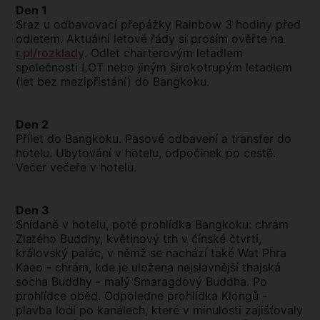
Den 1
Sraz u odbavovací přepážky Rainbow 3 hodiny před
odletem. Aktuální letové řády si prosím ověřte na
r.pl/rozklady
. Odlet charterovým letadlem
společnosti LOT nebo jiným širokotrupým letadlem
(let bez mezipřistání) do Bangkoku.
Den 2
Přílet do Bangkoku. Pasové odbavení a transfer do
hotelu. Ubytování v hotelu, odpočinek po cestě.
Večer večeře v hotelu.
Den 3
Snídaně v hotelu, poté prohlídka Bangkoku: chrám
Zlatého Buddhy, květinový trh v čínské čtvrti,
královský palác, v němž se nachází také Wat Phra
Kaeo - chrám, kde je uložena nejslavnější thajská
socha Buddhy - malý Smaragdový Buddha. Po
prohlídce oběd. Odpoledne prohlídka Klongů -
plavba lodí po kanálech, které v minulosti zajišťovaly