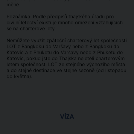
měně.
Poznámka: Podle předpisů thajského úřadu pro
civilní letectví existuje mnoho omezení vztahujících
se na charterové lety.
Nemůžete využít zpáteční charterový let společnosti
LOT z Bangkoku do Varšavy nebo z Bangkoku do
Katovic a z Phuketu do Varšavy nebo z Phuketu do
Katovic, pokud jste do Thajska neletěli charterovým
letem společnosti LOT ze stejného výchozího města
a do stejné destinace ve stejné sezóně (od listopadu
do května).
VÍZA