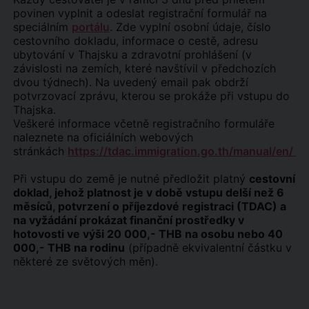
povinen vyplnit a odeslat registrační formulář na
speciálním
portálu
. Zde vyplní osobní údaje, číslo
cestovního dokladu, informace o cestě, adresu
ubytování v Thajsku a zdravotní prohlášení (v
závislosti na zemích, které navštívil v předchozích
dvou týdnech). Na uvedený email pak obdrží
potvrzovací zprávu, kterou se prokáže při vstupu do
Thajska.
Veškeré informace včetně registračního formuláře
naleznete na oficiálních webových
stránkách
https://tdac.immigration.go.th/manual/en/
Při vstupu do země je nutné předložit platný
cestovní
doklad, jehož platnost je v době vstupu delší než 6
měsíců, potvrzení o příjezdové registraci (TDAC) a
na vyžádání prokázat finanční prostředky v
hotovosti ve výši 20 000,- THB na osobu nebo 40
000,- THB na rodinu
(případně ekvivalentní částku v
některé ze světových měn).