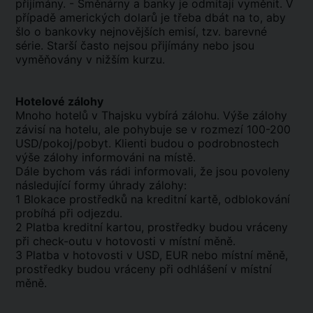
přijímány. - Směnárny a banky je odmítají vyměnit. V
případě amerických dolarů je třeba dbát na to, aby
šlo o bankovky nejnovějších emisí, tzv. barevné
série. Starší často nejsou přijímány nebo jsou
vyměňovány v nižším kurzu.
Hotelové zálohy
Mnoho hotelů v Thajsku vybírá zálohu. Výše zálohy
závisí na hotelu, ale pohybuje se v rozmezí 100-200
USD/pokoj/pobyt. Klienti budou o podrobnostech
výše zálohy informováni na místě.
Dále bychom vás rádi informovali, že jsou povoleny
následující formy úhrady zálohy:
1 Blokace prostředků na kreditní kartě, odblokování
probíhá při odjezdu.
2 Platba kreditní kartou, prostředky budou vráceny
při check-outu v hotovosti v místní měně.
3 Platba v hotovosti v USD, EUR nebo místní měně,
prostředky budou vráceny při odhlášení v místní
měně.
.