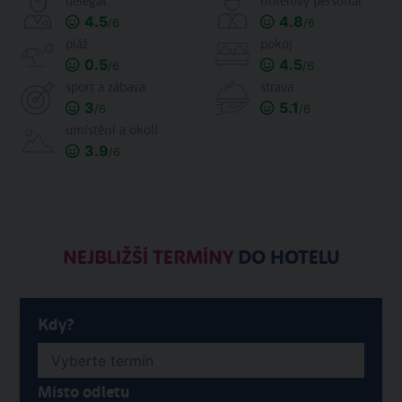
delegát
hotelový personál
4.5
4.8
/6
/6
pláž
pokoj
0.5
4.5
/6
/6
sport a zábava
strava
3
5.1
/6
/6
umístění a okolí
3.9
/6
NEJBLIŽŠÍ TERMÍNY
DO HOTELU
Kdy?
Místo odletu