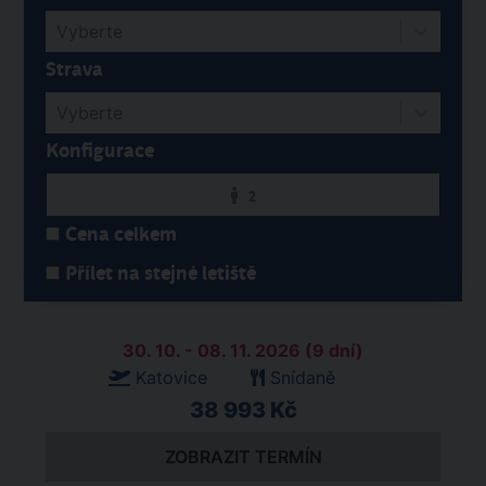
Vyberte
Strava
Vyberte
Konfigurace
2
Cena celkem
Přílet na stejné letiště
30. 10. - 08. 11. 2026 (9 dní)
Katovice
Snídaně
38 993 Kč
ZOBRAZIT TERMÍN