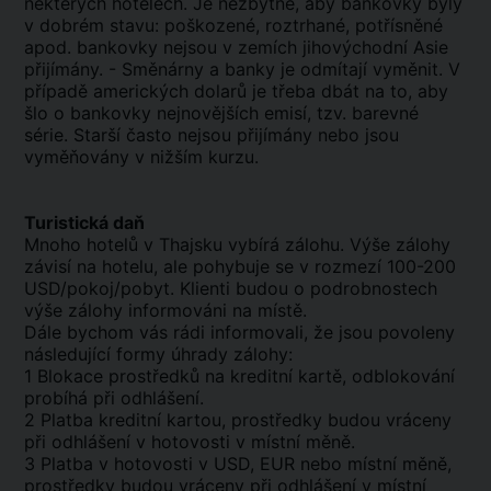
některých hotelech. Je nezbytné, aby bankovky byly
v dobrém stavu: poškozené, roztrhané, potřísněné
apod. bankovky nejsou v zemích jihovýchodní Asie
přijímány. - Směnárny a banky je odmítají vyměnit. V
případě amerických dolarů je třeba dbát na to, aby
šlo o bankovky nejnovějších emisí, tzv. barevné
série. Starší často nejsou přijímány nebo jsou
vyměňovány v nižším kurzu.
Turistická daň
Mnoho hotelů v Thajsku vybírá zálohu. Výše zálohy
závisí na hotelu, ale pohybuje se v rozmezí 100-200
USD/pokoj/pobyt. Klienti budou o podrobnostech
výše zálohy informováni na místě.
Dále bychom vás rádi informovali, že jsou povoleny
následující formy úhrady zálohy:
1 Blokace prostředků na kreditní kartě, odblokování
probíhá při odhlášení.
2 Platba kreditní kartou, prostředky budou vráceny
při odhlášení v hotovosti v místní měně.
3 Platba v hotovosti v USD, EUR nebo místní měně,
prostředky budou vráceny při odhlášení v místní