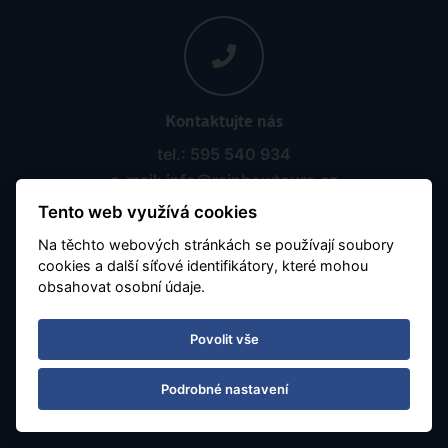
Kontaktujte nás
tel.: 595 540 934
e-mail: info@rainbowtours.cz
Tento web využívá cookies
Na těchto webových stránkách se používají soubory
cookies a další síťové identifikátory, které mohou
obsahovat osobní údaje.
Povolit vše
Pobočka Ostrava
Nádražní 142/20
Podrobné nastavení
702 00 Ostrava, Moravská Ostrava