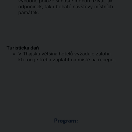
výhodné poloze si hosté mohou užívat jak
odpočinek, tak i bohaté návštěvy místních
památek.
Turistická daň
V Thajsku většina hotelů vyžaduje zálohu,
kterou je třeba zaplatit na místě na recepci.
Program: