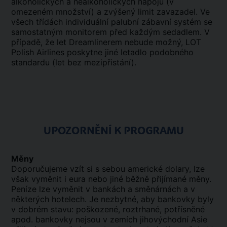
alkoholických a nealkoholických nápojů (v
omezeném množství) a zvýšený limit zavazadel. Ve
všech třídách individuální palubní zábavní systém se
samostatným monitorem před každým sedadlem. V
případě, že let Dreamlinerem nebude možný, LOT
Polish Airlines poskytne jiné letadlo podobného
standardu (let bez mezipřistání).
UPOZORNĚNÍ K PROGRAMU
Měny
Doporučujeme vzít si s sebou americké dolary, lze
však vyměnit i eura nebo jiné běžně přijímané měny.
Peníze lze vyměnit v bankách a směnárnách a v
některých hotelech. Je nezbytné, aby bankovky byly
v dobrém stavu: poškozené, roztrhané, potřísněné
apod. bankovky nejsou v zemích jihovýchodní Asie