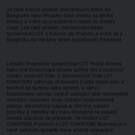
Je také možné přiletět charterovým letem do
Bangkoku nebo Phuketu (bez ohledu na letiště
odletu) a vrátit se pravidelným letem do Polska
(např. Lze také přiletět charterovým letem
společnosti LOT z Katovic do Phuketu a vrátit se z
Bangkoku do Varšavy letem společnosti Emirates).
Letadlo Dreamliner společnosti LOT Polish Airlines
nebo jiné širokotrupé letadlo (přímý let) s možností
výběru cestovní třídy. V ekonomické třídě LOT
CHARTERS zahrnuje stravování 2 jídla (teplé jídlo a
sendvič se šunkou nebo sýrem). V rámci
bezplatného servisu obdrží cestující také neomezené
množství minerální vody. Ostatní nealkoholické
nápoje, alkoholické nápoje a všechny ostatní
položky z nabídky sky baru dostupné na palubě
letadla zůstávají za příplatek. Ve třídách LOT
CHARTERS Premium a LOT CHARTERS Business je v
ceně zahrnuto bohatší menu včetně vybraných