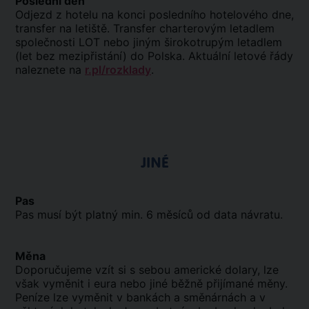
Poslední den
Odjezd z hotelu na konci posledního hotelového dne,
transfer na letiště. Transfer charterovým letadlem
společnosti LOT nebo jiným širokotrupým letadlem
(let bez mezipřistání) do Polska. Aktuální letové řády
naleznete na
r.pl/rozklady
.
JINÉ
Pas
Pas musí být platný min. 6 měsíců od data návratu.
Měna
Doporučujeme vzít si s sebou americké dolary, lze
však vyměnit i eura nebo jiné běžně přijímané měny.
Peníze lze vyměnit v bankách a směnárnách a v