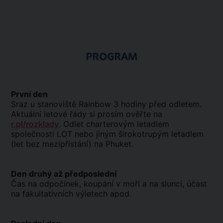
PROGRAM
První den
Sraz u stanoviště Rainbow 3 hodiny před odletem.
Aktuální letové řády si prosím ověřte na
r.pl/rozklady
. Odlet charterovým letadlem
společnosti LOT nebo jiným širokotrupým letadlem
(let bez mezipřistání) na Phuket.
Den druhý až předposlední
Čas na odpočinek, koupání v moři a na slunci, účast
na fakultativních výletech apod.