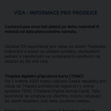
VÍZA - INFORMACE PRO PRODEJCE
Cestovní pas musí být platný po dobu nejméně 6
měsíců od data plánovaného návratu.
Občané ČR nepotřebují pro vstup na území Thajského
království a pobyt za účelem turistiky, obchodních
jednání a zaměstnání ve vymezených odvětvích na
období do 60 dnů víza.
Thajská digitální příjezdová karta (TDAC)
Od 1. května 2025 budou občané České republiky pro
vstup do Thajska potřebovat registraci v online
systému TDAC (Thailand Digital Arrival Card). Tato
povinnost se vztahuje na všechny cizince vstupující
do země letadlem, lodí nebo pozemní cestou.
Každý cestovatel je v rámci 3 dnů před příletem