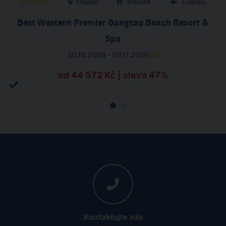
Thajsko
Snídaně
Letecky
Best Western Premier Bangtao Beach Resort &
Spa
30.10.2026 - 07.11.2026
(
9
)
od 44 572 Kč | sleva 47%
Kontaktujte nás