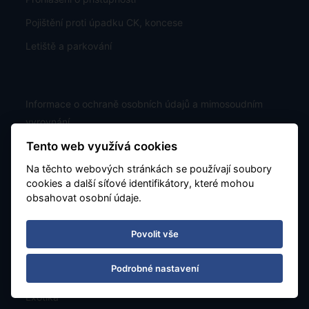
Pojištění proti úpadku CK, koncese
Letiště a parkování
Informace o ochraně osobních údajů a mimosoudním
vyrovnání
Tento web využívá cookies
TU Europa - pojistné plnění
Na těchto webových stránkách se používají soubory
Jak zaplatit
cookies a další síťové identifikátory, které mohou
obsahovat osobní údaje.
Zájezdy
Povolit vše
Nabídka
Podrobné nastavení
Kam z Katovic
Exotika