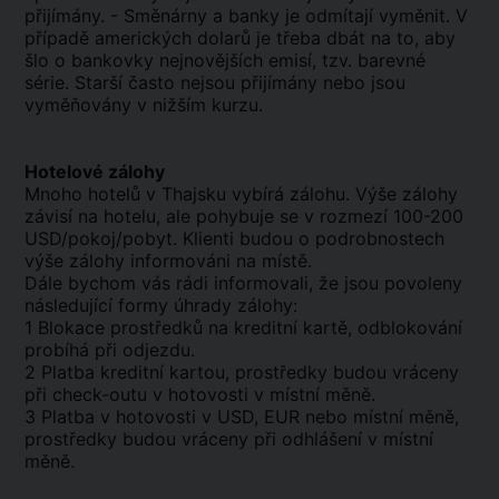
přijímány. - Směnárny a banky je odmítají vyměnit. V
případě amerických dolarů je třeba dbát na to, aby
šlo o bankovky nejnovějších emisí, tzv. barevné
série. Starší často nejsou přijímány nebo jsou
vyměňovány v nižším kurzu.
Hotelové zálohy
Mnoho hotelů v Thajsku vybírá zálohu. Výše zálohy
závisí na hotelu, ale pohybuje se v rozmezí 100-200
USD/pokoj/pobyt. Klienti budou o podrobnostech
výše zálohy informováni na místě.
Dále bychom vás rádi informovali, že jsou povoleny
následující formy úhrady zálohy:
1 Blokace prostředků na kreditní kartě, odblokování
probíhá při odjezdu.
2 Platba kreditní kartou, prostředky budou vráceny
při check-outu v hotovosti v místní měně.
3 Platba v hotovosti v USD, EUR nebo místní měně,
prostředky budou vráceny při odhlášení v místní
měně.