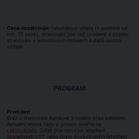
Cena nezahrnuje:
fakultativní výlety (v polštině od
min. 15 osob), stravování jiné než uvedené v popisu
stravování v jednotlivých hotelech a další osobní
výdaje.
PROGRAM
První den
Sraz u stanoviště Rainbow 3 hodiny před odletem.
Aktuální letové řády si prosím ověřte na
r.pl/rozklady
. Odlet charterovým letadlem
společnosti LOT nebo jiným širokotrupým letadlem