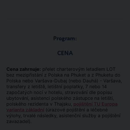
Program:
CENA
Cena zahrnuje:
přelet charterovým letadlem LOT
bez mezipřistání z Polska na Phuket a z Phuketu do
Polska nebo Varšava-Dubaj (nebo Dauhá) - Varšava,
transfery z letiště, letištní poplatky, 7 nebo 14
započatých nocí v hotelu, stravování dle popisu
ubytování, asistenci polského zástupce na letišti,
polského rezidenta v Thajsku,
pojištění TU Europa
varianta základní
(úrazové pojištění a léčebné
výlohy, trvalé následky, asistenční služby a pojištění
zavazadel).