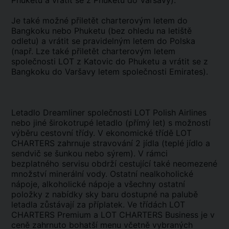
Phuketu a vrátit se z Phuketu do Varšavy).
Je také možné přiletět charterovým letem do
Bangkoku nebo Phuketu (bez ohledu na letiště
odletu) a vrátit se pravidelným letem do Polska
(např. Lze také přiletět charterovým letem
společnosti LOT z Katovic do Phuketu a vrátit se z
Bangkoku do Varšavy letem společnosti Emirates).
Letadlo Dreamliner společnosti LOT Polish Airlines
nebo jiné širokotrupé letadlo (přímý let) s možností
výběru cestovní třídy. V ekonomické třídě LOT
CHARTERS zahrnuje stravování 2 jídla (teplé jídlo a
sendvič se šunkou nebo sýrem). V rámci
bezplatného servisu obdrží cestující také neomezené
množství minerální vody. Ostatní nealkoholické
nápoje, alkoholické nápoje a všechny ostatní
položky z nabídky sky baru dostupné na palubě
letadla zůstávají za příplatek. Ve třídách LOT
CHARTERS Premium a LOT CHARTERS Business je v
ceně zahrnuto bohatší menu včetně vybraných