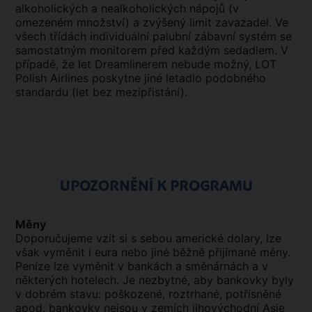
alkoholických a nealkoholických nápojů (v
omezeném množství) a zvýšený limit zavazadel. Ve
všech třídách individuální palubní zábavní systém se
samostatným monitorem před každým sedadlem. V
případě, že let Dreamlinerem nebude možný, LOT
Polish Airlines poskytne jiné letadlo podobného
standardu (let bez mezipřistání).
UPOZORNĚNÍ K PROGRAMU
Měny
Doporučujeme vzít si s sebou americké dolary, lze
však vyměnit i eura nebo jiné běžně přijímané měny.
Peníze lze vyměnit v bankách a směnárnách a v
některých hotelech. Je nezbytné, aby bankovky byly
v dobrém stavu: poškozené, roztrhané, potřísněné
apod. bankovky nejsou v zemích jihovýchodní Asie