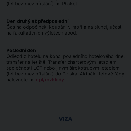
(let bez mezipřistání) na Phuket.
Den druhý až předposlední
Čas na odpočinek, koupání v moři a na slunci, účast
na fakultativních výletech apod.
Poslední den
Odjezd z hotelu na konci posledního hotelového dne,
transfer na letiště. Transfer charterovým letadlem
společnosti LOT nebo jiným širokotrupým letadlem
(let bez mezipřistání) do Polska. Aktuální letové řády
naleznete na
r.pl/rozklady
.
VÍZA