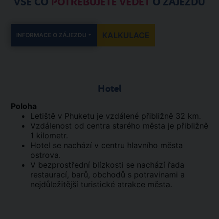
VŠE CO
POTŘEBUJETE VĚDĚT
O ZÁJEZDU
KALKULACE
INFORMACE O ZÁJEZDU
Hotel
Poloha
Letiště v Phuketu je vzdálené přibližně 32 km.
Vzdálenost od centra starého města je přibližně
1 kilometr.
Hotel se nachází v centru hlavního města
ostrova.
V bezprostřední blízkosti se nachází řada
restaurací, barů, obchodů s potravinami a
nejdůležitější turistické atrakce města.