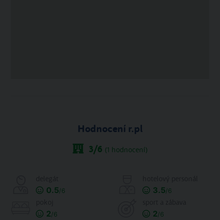
Hodnocení r.pl
3
/6
(
1
hodnocení)
delegát
hotelový personál
0.5
3.5
/6
/6
pokoj
sport a zábava
2
2
/6
/6