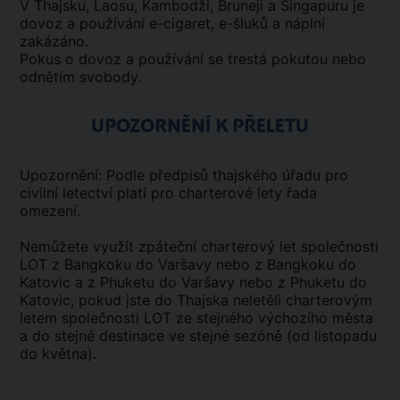
V Thajsku, Laosu, Kambodži, Bruneji a Singapuru je
dovoz a používání e-cigaret, e-šluků a náplní
zakázáno.
Pokus o dovoz a používání se trestá pokutou nebo
odnětím svobody.
UPOZORNĚNÍ K PŘELETU
Upozornění: Podle předpisů thajského úřadu pro
civilní letectví platí pro charterové lety řada
omezení.
Nemůžete využít zpáteční charterový let společnosti
LOT z Bangkoku do Varšavy nebo z Bangkoku do
Katovic a z Phuketu do Varšavy nebo z Phuketu do
Katovic, pokud jste do Thajska neletěli charterovým
letem společnosti LOT ze stejného výchozího města
a do stejné destinace ve stejné sezóně (od listopadu
do května).