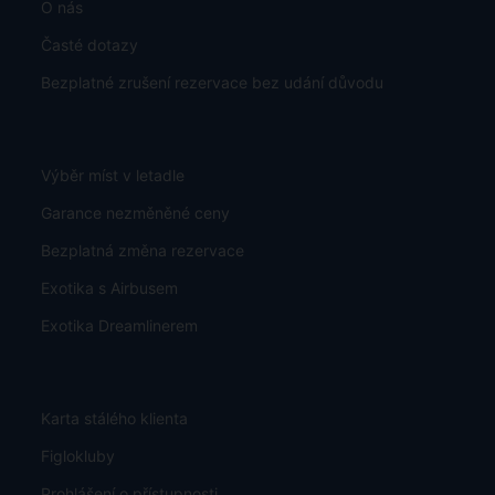
O nás
Časté dotazy
Bezplatné zrušení rezervace bez udání důvodu
Výběr míst v letadle
Garance nezměněné ceny
Bezplatná změna rezervace
Exotika s Airbusem
Exotika Dreamlinerem
Karta stálého klienta
Figlokluby
Prohlášení o přístupnosti