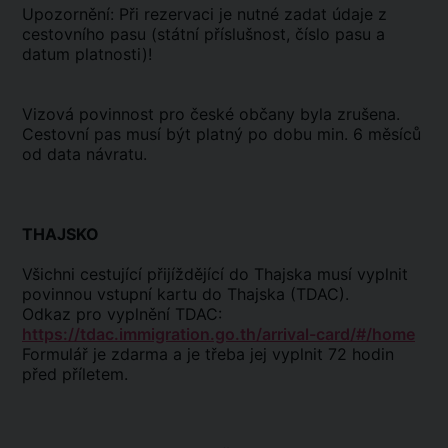
Upozornění: Při rezervaci je nutné zadat údaje z
cestovního pasu (státní příslušnost, číslo pasu a
datum platnosti)!
Vizová povinnost pro české občany byla zrušena.
Cestovní pas musí být platný po dobu min. 6 měsíců
od data návratu.
THAJSKO
Všichni cestující přijíždějící do Thajska musí vyplnit
povinnou vstupní kartu do Thajska (TDAC).
Odkaz pro vyplnění TDAC:
https://tdac.immigration.go.th/arrival-card/#/home
Formulář je zdarma a je třeba jej vyplnit 72 hodin
před příletem.