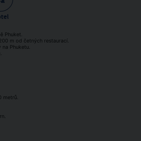
tel
tě Phuket.
 200 m od četných restaurací.
y na Phuketu.
.
0 metrů.
rn.