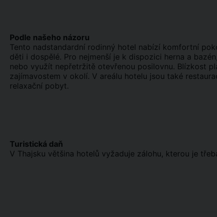
Podle našeho názoru
Tento nadstandardní rodinný hotel nabízí komfortní poko
děti i dospělé. Pro nejmenší je k dispozici herna a baz
nebo využít nepřetržitě otevřenou posilovnu. Blízkost p
zajímavostem v okolí. V areálu hotelu jsou také restaurac
relaxační pobyt.
Turistická daň
V Thajsku většina hotelů vyžaduje zálohu, kterou je třeba