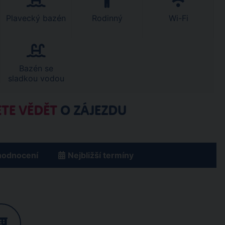
Plavecký bazén
Rodinný
Wi-Fi
Bazén se
sladkou vodou
TE VĚDĚT
O ZÁJEZDU
hodnocení
Nejbližší termíny