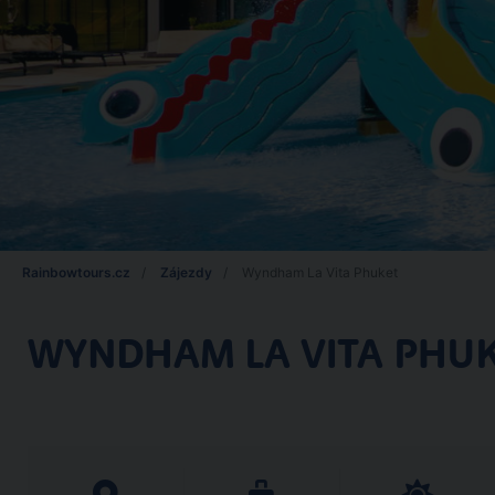
Rainbowtours.cz
Zájezdy
Wyndham La Vita Phuket
WYNDHAM LA VITA PHU