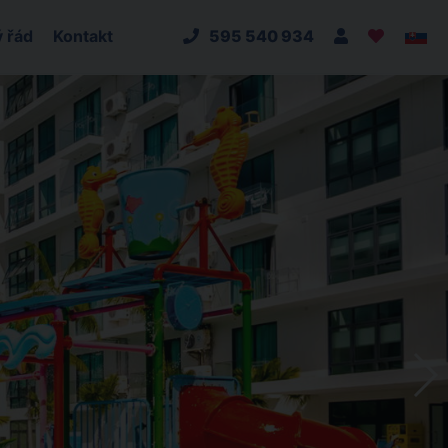
 řád
Kontakt
595 540 934