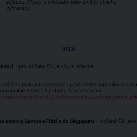
zájezdu. Chyby v překladu nebo změny obsahu
vyhrazeny.
VÍZA
sitor)
- pro občany EU je vízum zdarma.
-
držitelé platných cestovních pasů České republiky moho
 maximálně 3 měsíců pobytu. Více informací
/jnp/cz/encyklopedie_statu/australie_a_oceanie/novy_zel
a ostrovy Samoa a Fidži a do Singapuru
- občané ČR jako t