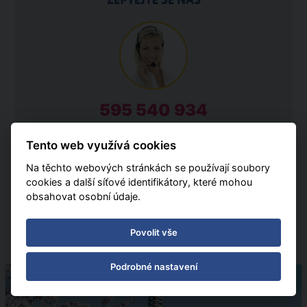
ZEPTEJTE SE NÁS
595 540 934
Po - Pá 08:30 - 16:30
Tento web využívá cookies
Na těchto webových stránkách se používají soubory
cookies a další síťové identifikátory, které mohou
obsahovat osobní údaje.
ZÁKAZNÍCI SI TAKÉ OBJEDNALI
Povolit vše
Podrobné nastavení
Poznávací