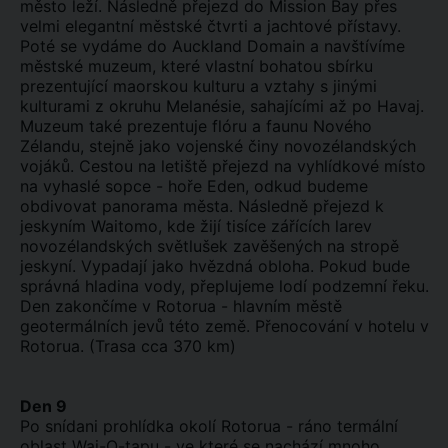
město leží. Následně přejezd do Mission Bay přes
velmi elegantní městské čtvrti a jachtové přístavy.
Poté se vydáme do Auckland Domain a navštívíme
městské muzeum, které vlastní bohatou sbírku
prezentující maorskou kulturu a vztahy s jinými
kulturami z okruhu Melanésie, sahajícími až po Havaj.
Muzeum také prezentuje flóru a faunu Nového
Zélandu, stejně jako vojenské činy novozélandských
vojáků. Cestou na letiště přejezd na vyhlídkové místo
na vyhaslé sopce - hoře Eden, odkud budeme
obdivovat panorama města. Následně přejezd k
jeskyním Waitomo, kde žijí tisíce zářících larev
novozélandských světlušek zavěšených na stropě
jeskyní. Vypadají jako hvězdná obloha. Pokud bude
správná hladina vody, přeplujeme lodí podzemní řeku.
Den zakončíme v Rotorua - hlavním městě
geotermálních jevů této země. Přenocování v hotelu v
Rotorua. (Trasa cca 370 km)
Den 9
Po snídani prohlídka okolí Rotorua - ráno termální
oblast Wai-O-tapu - ve které se nachází mnoho