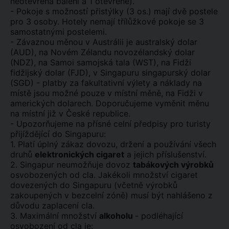
neotevřená balení a 1 otevřené).
- Pokoje s možností přistýlky (3 os.) mají dvě postele
pro 3 osoby. Hotely nemají třílůžkové pokoje se 3
samostatnými postelemi.
- Závaznou měnou v Austrálii je australský dolar
(AUD), na Novém Zélandu novozélandský dolar
(NDZ), na Samoi samojská tala (WST), na Fidži
fidžijský dolar (FJD), v Singapuru singapurský dolar
(SGD) - platby za fakultativní výlety a náklady na
místě jsou možné pouze v místní měně, na Fidži v
amerických dolarech. Doporučujeme vyměnit měnu
na místní již v České republice.
- Upozorňujeme na přísné celní předpisy pro turisty
přijíždějící do Singapuru:
1. Platí úplný zákaz dovozu, držení a používání všech
druhů
elektronických cigaret
a jejich příslušenství.
2. Singapur neumožňuje dovoz
tabákových výrobků
osvobozených od cla. Jakékoli množství cigaret
dovezených do Singapuru (včetně výrobků
zakoupených v bezcelní zóně) musí být nahlášeno z
důvodu zaplacení cla.
3. Maximální množství
alkoholu
- podléhající
osvobození od cla je: