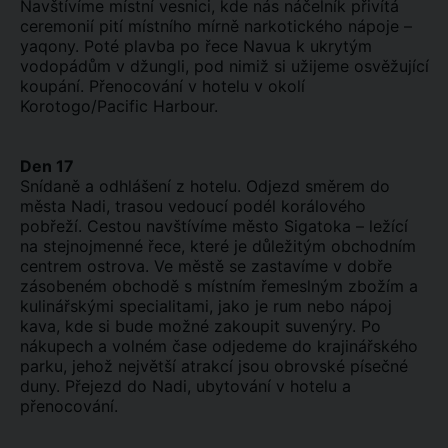
Navštívíme místní vesnici, kde nás náčelník přivítá
ceremonií pití místního mírně narkotického nápoje –
yaqony. Poté plavba po řece Navua k ukrytým
vodopádům v džungli, pod nimiž si užijeme osvěžující
koupání. Přenocování v hotelu v okolí
Korotogo/Pacific Harbour.
Den 17
Snídaně a odhlášení z hotelu. Odjezd směrem do
města Nadi, trasou vedoucí podél korálového
pobřeží. Cestou navštívíme město Sigatoka – ležící
na stejnojmenné řece, které je důležitým obchodním
centrem ostrova. Ve městě se zastavíme v dobře
zásobeném obchodě s místním řemeslným zbožím a
kulinářskými specialitami, jako je rum nebo nápoj
kava, kde si bude možné zakoupit suvenýry. Po
nákupech a volném čase odjedeme do krajinářského
parku, jehož největší atrakcí jsou obrovské písečné
duny. Přejezd do Nadi, ubytování v hotelu a
přenocování.