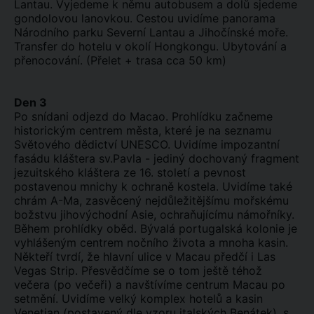
Lantau. Vyjedeme k němu autobusem a dolů sjedeme
gondolovou lanovkou. Cestou uvidíme panorama
Národního parku Severní Lantau a Jihočínské moře.
Transfer do hotelu v okolí Hongkongu. Ubytování a
přenocování. (Přelet + trasa cca 50 km)
Den 3
Po snídani odjezd do Macao. Prohlídku začneme
historickým centrem města, které je na seznamu
Světového dědictví UNESCO. Uvidíme impozantní
fasádu kláštera sv.Pavla - jediný dochovaný fragment
jezuitského kláštera ze 16. století a pevnost
postavenou mnichy k ochraně kostela. Uvidíme také
chrám A-Ma, zasvěcený nejdůležitějšímu mořskému
božstvu jihovýchodní Asie, ochraňujícímu námořníky.
Během prohlídky oběd. Bývalá portugalská kolonie je
vyhlášeným centrem nočního života a mnoha kasin.
Někteří tvrdí, že hlavní ulice v Macau předčí i Las
Vegas Strip. Přesvědčíme se o tom ještě téhož
večera (po večeři) a navštívíme centrum Macau po
setmění. Uvidíme velký komplex hotelů a kasin
Venetian (postavený dle vzoru italských Benátek), s