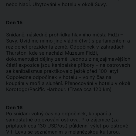
nebo Nadi. Ubytování v hotelu v okolí Suvy.
Den 15
Snídaně, následně prohlídka hlavního města Fidži –
Suvy. Uvidíme mimo jiné vládní čtvrť s parlamentem a
rezidencí prezidenta země. Odpočinek v zahradách
Thurston, kde se nachází Muzeum Fidži,
dokumentující dějiny země. Jednou z nejzajímavějších
částí expozice jsou kanibalské příbory – na ostrovech
se kanibalismus praktikovalo ještě před 100 lety!
Odpoledne odpočinek v hotelu – volný čas na
koupání v moři a slunění. Přenocování v hotelu v okolí
Korotogo/Pacific Harbour. (Trasa cca 120 km)
Den 16
Po snídani volný čas na odpočinek, koupání a
samostatné objevování ostrova. Pro zájemce (za
příplatek cca 130 USD/os.) půldenní výlet po ostrově
Viti Levu se seznámením s melanézskou kulturou.