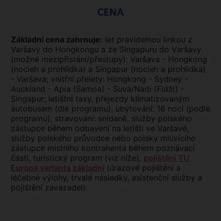
CENA
Základní cena zahrnuje:
let pravidelnou linkou z
Varšavy do Hongkongu a ze Singapuru do Varšavy
(možné mezipřistání/přestupy): Varšava - Hongkong
(nocleh a prohlídka) a Singapur (nocleh a prohlídka)
- Varšava; vnitřní přelety: Hongkong - Sydney -
Auckland - Apia (Samoa) - Suva/Nadi (Fidži) -
Singapur; letištní taxy, přejezdy klimatizovaným
autobusem (dle programu), ubytování: 16 nocí (podle
programu), stravování: snídaně, služby polského
zástupce během odbavení na letišti ve Varšavě,
služby polského průvodce nebo polsky mluvícího
zástupce místního kontrahenta během poznávací
části, turistický program (viz níže),
pojištění TU
Europa varianta základní
(úrazové pojištění a
léčebné výlohy, trvalé následky, asistenční služby a
pojištění zavazadel).