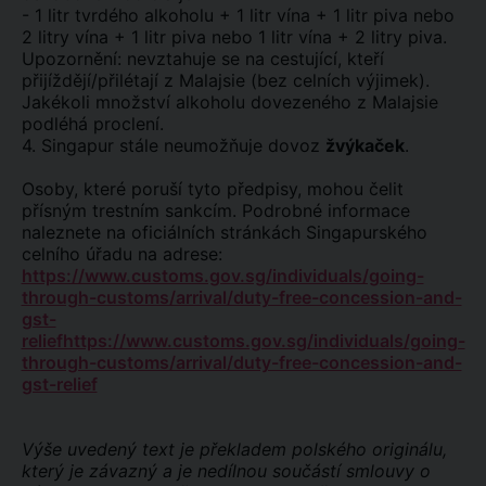
- 1 litr tvrdého alkoholu + 1 litr vína + 1 litr piva nebo
2 litry vína + 1 litr piva nebo 1 litr vína + 2 litry piva.
Upozornění: nevztahuje se na cestující, kteří
přijíždějí/přilétají z Malajsie (bez celních výjimek).
Jakékoli množství alkoholu dovezeného z Malajsie
podléhá proclení.
4. Singapur stále neumožňuje dovoz
žvýkaček
.
Osoby, které poruší tyto předpisy, mohou čelit
přísným trestním sankcím. Podrobné informace
naleznete na oficiálních stránkách Singapurského
celního úřadu na adrese:
https://www.customs.gov.sg/individuals/going-
through-customs/arrival/duty-free-concession-and-
gst-
reliefhttps://www.customs.gov.sg/individuals/going-
through-customs/arrival/duty-free-concession-and-
gst-relief
Výše uvedený text je překladem polského originálu,
který je závazný a je nedílnou součástí smlouvy o