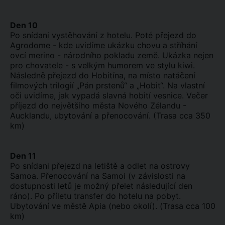
Den 10
Po snídani vystěhování z hotelu. Poté přejezd do
Agrodome - kde uvidíme ukázku chovu a stříhání
ovcí merino - národního pokladu země. Ukázka nejen
pro chovatele - s velkým humorem ve stylu kiwi.
Následně přejezd do Hobitína, na místo natáčení
filmových trilogií „Pán prstenů“ a „Hobit“. Na vlastní
oči uvidíme, jak vypadá slavná hobití vesnice. Večer
příjezd do největšího města Nového Zélandu -
Aucklandu, ubytování a přenocování. (Trasa cca 350
km)
Den 11
Po snídani přejezd na letiště a odlet na ostrovy
Samoa. Přenocování na Samoi (v závislosti na
dostupnosti letů je možný přelet následující den
ráno). Po příletu transfer do hotelu na pobyt.
Ubytování ve městě Apia (nebo okolí). (Trasa cca 100
km)