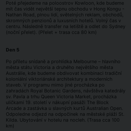
Poté přejedeme na poloostrov Kowloon, kde budeme
mít čas vidět největší tepnu obchodu v Hong Kongu -
Nathan Road, plnou lidí, světelných reklam, obchodů,
skromných ​​penzionů a luxusních hotelů. Volný čas v
centru. Následně transfer na letiště a odlet do Sydney
(noční přelet). (Přelet + trasa cca 80 km)
Den 5
Po příletu snídaně a prohlídka Melbourne – hlavního
města státu Victoria a druhého největšího města
Austrálie, kde budeme obdivovat kombinaci tradiční
koloniální viktoriánské architektury a moderních
staveb. V programu mimo jiné procházka po
zahradách Royal Botanic Gardens, návštěva katedrály
sv. Pavla a trhu Queen Victoria Market, procházka
uličkami 19. století v nákupní pasáži The Block
Arcade a zastávka u slavných kurtů Australian Open.
Odpoledne odjezd na odpočinek na městské pláži St.
Kilda. Ubytování v hotelu na nocleh. (Trasa cca 100
km)