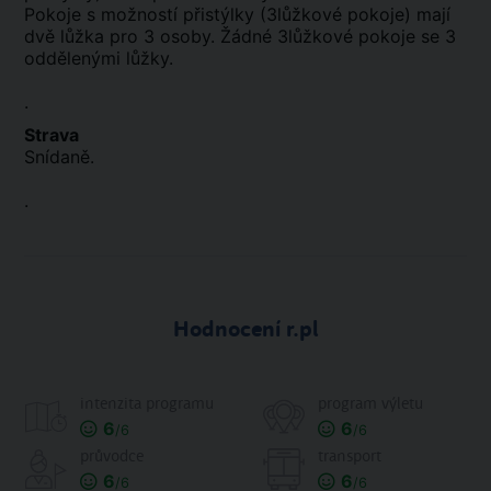
Pokoje s možností přistýlky (3lůžkové pokoje) mají
dvě lůžka pro 3 osoby. Žádné 3lůžkové pokoje se 3
oddělenými lůžky.
.
Strava
Snídaně.
.
Hodnocení r.pl
intenzita programu
program výletu
6
6
/6
/6
průvodce
transport
6
6
/6
/6