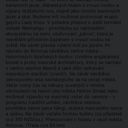
bahenních jezer, ďábelských hlubin s vroucí vodou a
výpary dráždícími nos, stejně jako mnoho barevných
jezer a skal. Budeme mít možnost pozorovat erupci
gejzíru Lady Knox. V poledne přejezd k další termální
oblasti Waimangu - procházka po nejmladším
ekosystému na zemi, obdivování „pánve“, která je
největším přírodním bazénem s vroucí vodou na
světě. Na závěr plavba výletní lodí po jezeře. Po
návratu do Rotorua návštěva centra města -
historických lázeňských budov. Uvidíme anglikánský
kostel s prvky maorské architektury, který se nachází
v centru vesnice Maorů a také dům setkávání
maorských starších (zvenčí). Na závěr návštěva
sekvojového lesa nacházejícího se na okraji města.
Večer volný čas na nákupy suvenýrů v mnoha
obchodech na hlavní ulici města Fenton Street nebo
možnost výjezdu na maorský večer do vesnice - v
programu tradiční uvítání, návštěva vesnice,
prohlídka zemní pece hāngi, ukázka maorského tance
a zpěvu. Na závěr večeře formou bufetu (za příplatek
cca 310 NZD/os.). Přenocování v hotelu v okolí města
Rotorua. (Trasa cca 50 km)