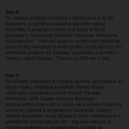
Den 6
Po snídani přejezd na letiště v Melbourne a let do
Canberry, po příletu prohlídka hlavního města
Austrálie, v programu mimo jiné Starý a Nový
parlament, Univerzita, Národní knihovna, Mincovna.
(Upozornění! – některé budovy mohou být částečně
nebo zcela nepřístupné kvůli plnění svých funkcí). Po
prohlídce přejezd do Sydney. Ubytování a nocleh v
hotelu v okolí Sydney. (Trasa cca 300 km + let)
Den 7
Po snídani celodenní prohlídka Sydney: procházka do
Hyde Parku, návštěva katedrály Panny Marie,
válečného památníku sborů ANZAC Parade.
Prohlídka: QVB (Queen Victoria Building) -
sydneyského „Harrods“ a vedle něj pomníku královny
Viktorie, radnice a anglikánské katedrály. Dalším
bodem programu bude přístavní čtvrť vybudovaná u
příležitosti olympijských her - Darling Harbour s
mnoha kavárnami a restauracemi. Výjezd na