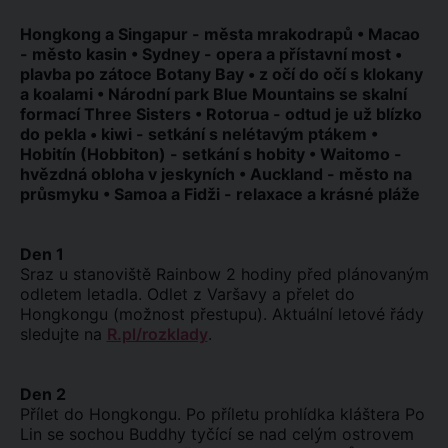
Hongkong a Singapur - města mrakodrapů • Macao
- město kasin • Sydney - opera a přístavní most •
plavba po zátoce Botany Bay • z očí do očí s klokany
a koalami • Národní park Blue Mountains se skalní
formací Three Sisters • Rotorua - odtud je už blízko
do pekla • kiwi - setkání s nelétavým ptákem •
Hobitín (Hobbiton) - setkání s hobity • Waitomo -
hvězdná obloha v jeskyních • Auckland - město na
průsmyku • Samoa a Fidži - relaxace a krásné pláže
Den 1
Sraz u stanoviště Rainbow 2 hodiny před plánovaným
odletem letadla. Odlet z Varšavy a přelet do
Hongkongu (možnost přestupu). Aktuální letové řády
sledujte na
R.pl/rozklady
.
Den 2
Přílet do Hongkongu. Po příletu prohlídka kláštera Po
Lin se sochou Buddhy tyčící se nad celým ostrovem