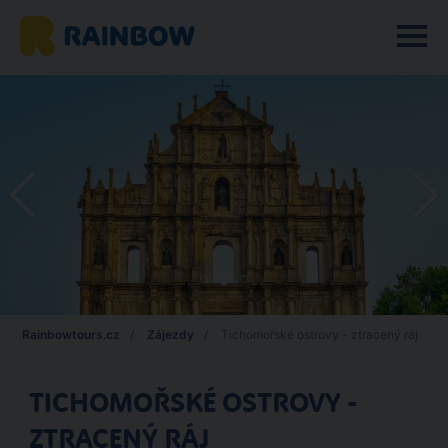
Rainbowtours.cz
Zájezdy
Tichomořské ostrovy - ztracený ráj
TICHOMOŘSKÉ OSTROVY -
ZTRACENÝ RÁJ