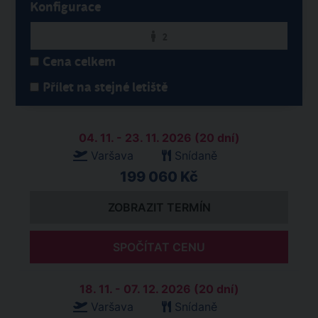
Konfigurace
2
Cena celkem
Přílet na stejné letiště
04. 11. - 23. 11. 2026 (20 dní)
Varšava
Snídaně
199 060 Kč
ZOBRAZIT TERMÍN
SPOČÍTAT CENU
18. 11. - 07. 12. 2026 (20 dní)
Varšava
Snídaně