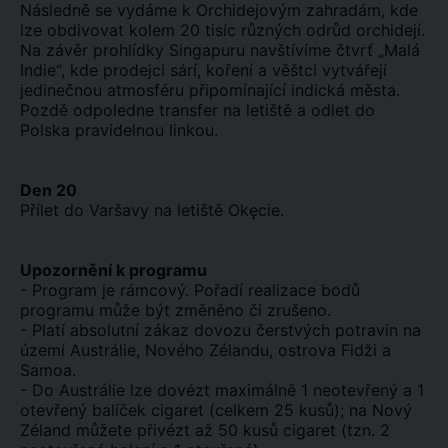
Následně se vydáme k Orchidejovým zahradám, kde
lze obdivovat kolem 20 tisíc různých odrůd orchidejí.
Na závěr prohlídky Singapuru navštívíme čtvrť „Malá
Indie“, kde prodejci sárí, koření a věštci vytvářejí
jedinečnou atmosféru připomínající indická města.
Pozdě odpoledne transfer na letiště a odlet do
Polska pravidelnou linkou.
Den 20
Přílet do Varšavy na letiště Okęcie.
Upozornění k programu
- Program je rámcový. Pořadí realizace bodů
programu může být změněno či zrušeno.
- Platí absolutní zákaz dovozu čerstvých potravin na
území Austrálie, Nového Zélandu, ostrova Fidži a
Samoa.
- Do Austrálie lze dovézt maximálně 1 neotevřený a 1
otevřený balíček cigaret (celkem 25 kusů); na Nový
Zéland můžete přivézt až 50 kusů cigaret (tzn. 2