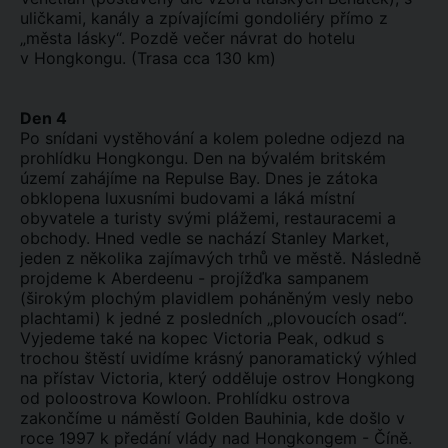
uličkami, kanály a zpívajícími gondoliéry přímo z
„města lásky“. Pozdě večer návrat do hotelu
v Hongkongu. (Trasa cca 130 km)
Den 4
Po snídani vystěhování a kolem poledne odjezd na
prohlídku Hongkongu. Den na bývalém britském
území zahájíme na Repulse Bay. Dnes je zátoka
obklopena luxusními budovami a láká místní
obyvatele a turisty svými plážemi, restauracemi a
obchody. Hned vedle se nachází Stanley Market,
jeden z několika zajímavých trhů ve městě. Následně
projdeme k Aberdeenu - projížďka sampanem
(širokým plochým plavidlem poháněným vesly nebo
plachtami) k jedné z posledních „plovoucích osad“.
Vyjedeme také na kopec Victoria Peak, odkud s
trochou štěstí uvidíme krásný panoramatický výhled
na přístav Victoria, který odděluje ostrov Hongkong
od poloostrova Kowloon. Prohlídku ostrova
zakončíme u náměstí Golden Bauhinia, kde došlo v
roce 1997 k předání vlády nad Hongkongem - Číně.