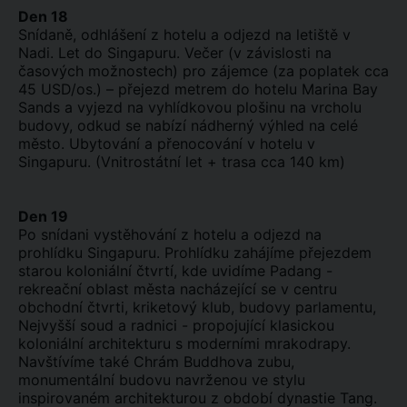
Den 18
Snídaně, odhlášení z hotelu a odjezd na letiště v
Nadi. Let do Singapuru. Večer (v závislosti na
časových možnostech) pro zájemce (za poplatek cca
45 USD/os.) – přejezd metrem do hotelu Marina Bay
Sands a vyjezd na vyhlídkovou plošinu na vrcholu
budovy, odkud se nabízí nádherný výhled na celé
město. Ubytování a přenocování v hotelu v
Singapuru. (Vnitrostátní let + trasa cca 140 km)
Den 19
Po snídani vystěhování z hotelu a odjezd na
prohlídku Singapuru. Prohlídku zahájíme přejezdem
starou koloniální čtvrtí, kde uvidíme Padang -
rekreační oblast města nacházející se v centru
obchodní čtvrti, kriketový klub, budovy parlamentu,
Nejvyšší soud a radnici - propojující klasickou
koloniální architekturu s moderními mrakodrapy.
Navštívíme také Chrám Buddhova zubu,
monumentální budovu navrženou ve stylu
inspirovaném architekturou z období dynastie Tang.