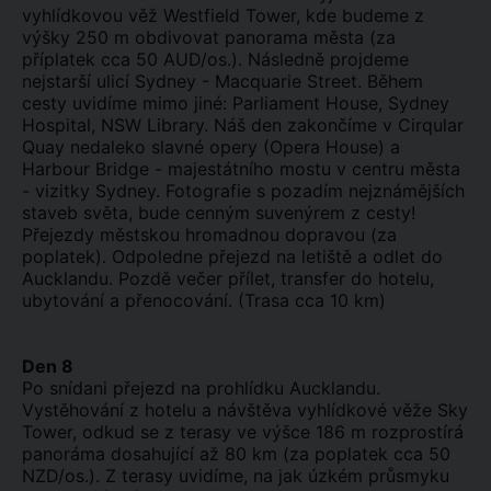
vyhlídkovou věž Westfield Tower, kde budeme z
výšky 250 m obdivovat panorama města (za
příplatek cca 50 AUD/os.). Následně projdeme
nejstarší ulicí Sydney - Macquarie Street. Během
cesty uvidíme mimo jiné: Parliament House, Sydney
Hospital, NSW Library. Náš den zakončíme v Cirqular
Quay nedaleko slavné opery (Opera House) a
Harbour Bridge - majestátního mostu v centru města
- vizitky Sydney. Fotografie s pozadím nejznámějších
staveb světa, bude cenným suvenýrem z cesty!
Přejezdy městskou hromadnou dopravou (za
poplatek). Odpoledne přejezd na letiště a odlet do
Aucklandu. Pozdě večer přílet, transfer do hotelu,
ubytování a přenocování. (Trasa cca 10 km)
Den 8
Po snídani přejezd na prohlídku Aucklandu.
Vystěhování z hotelu a návštěva vyhlídkové věže Sky
Tower, odkud se z terasy ve výšce 186 m rozprostírá
panoráma dosahující až 80 km (za poplatek cca 50
NZD/os.). Z terasy uvidíme, na jak úzkém průsmyku