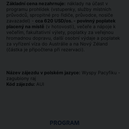
Základní cena nezahrnuje:
náklady na účast v
programu prohlídek (vstupenky, služby místních
průvodců, spropitné pro řidiče, průvodce, nosiče
zavazadel) -
cca 620 USD/os. - povinný poplatek
placený na místě
(v hotovosti), večeře a nápoje k
večeřím, fakultativní výlety, poplatky za veřejnou
hromadnou dopravu, další osobní výdaje a poplatek
za vyřízení víza do Austrálie a na Nový Zéland
(částka je připočtena při rezervaci).
Název zájezdu v polském jazyce:
Wyspy Pacyfiku -
zagubiony raj
Kód zájezdu:
AUI
PROGRAM