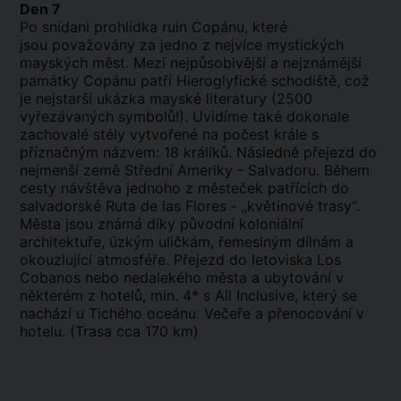
Den 7
Po snídani prohlídka ruin Copánu, které
jsou považovány za jedno z nejvíce mystických
mayských měst. Mezi nejpůsobivější a nejznámější
památky Copánu patří Hieroglyfické schodiště, což
je nejstarší ukázka mayské literatury (2500
vyřezávaných symbolů!). Uvidíme také dokonale
zachovalé stély vytvořené na počest krále s
příznačným názvem: 18 králíků. Následně přejezd do
nejmenší země Střední Ameriky - Salvadoru. Během
cesty návštěva jednoho z městeček patřících do
salvadorské Ruta de las Flores - „květinové trasy“.
Města jsou známá díky původní koloniální
architektuře, úzkým uličkám, řemeslným dílnám a
okouzlující atmosféře. Přejezd do letoviska Los
Cobanos nebo nedalekého města a ubytování v
některém z hotelů, min. 4* s All Inclusive, který se
nachází u Tichého oceánu. Večeře a přenocování v
hotelu. (Trasa cca 170 km)