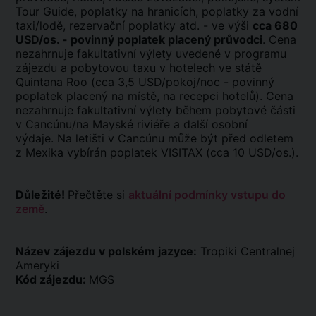
Tour Guide, poplatky na hranicích, poplatky za vodní
taxi/lodě, rezervační poplatky atd. - ve výši
cca 680
USD/os. - povinný poplatek placený průvodci
. Cena
nezahrnuje fakultativní výlety uvedené v programu
zájezdu a pobytovou taxu v hotelech ve státě
Quintana Roo (cca 3,5 USD/pokoj/noc - povinný
poplatek placený na místě, na recepci hotelů). Cena
nezahrnuje fakultativní výlety během pobytové části
v Cancúnu/na Mayské riviéře a další osobní
výdaje. Na letišti v Cancúnu může být před odletem
z Mexika vybírán poplatek VISITAX (cca 10 USD/os.).
Důležité!
Přečtěte si
aktuální podmínky vstupu do
země
.
Název zájezdu v polském jazyce:
Tropiki Centralnej
Ameryki
Kód zájezdu:
MGS