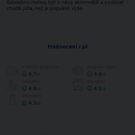
Salvadoru mohou být o něco skromnější a podávat
chudší jídla, než je popsáno výše.
Hodnocení r.pl
intenzita programu
program výletu
4.7
4.8
/6
/6
průvodce
transport
4.9
4.2
/6
/6
ubytování
4.3
/6