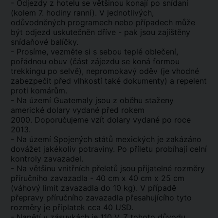
- Odjezdy z hotelu se většinou konají po snídani
(kolem 7. hodiny ranní). V jednotlivých,
odůvodněných programech nebo případech může
být odjezd uskutečněn dříve - pak jsou zajištěny
snídaňové balíčky.
- Prosíme, vezměte si s sebou teplé oblečení,
pořádnou obuv (část zájezdu se koná formou
trekkingu po selvě), nepromokavý oděv (je vhodné
zabezpečit před vlhkostí také dokumenty) a repelent
proti komárům.
- Na území Guatemaly jsou z oběhu staženy
americké dolary vydané před rokem
2000. Doporučujeme vzít dolary vydané po roce
2013.
- Na území Spojených států mexických je zakázáno
dovážet jakékoliv potraviny. Po příletu probíhají celní
kontroly zavazadel.
- Na většinu vnitřních přeletů jsou přijatelné rozměry
příručního zavazadla - 40 cm x 40 cm x 25 cm
(váhový limit zavazadla do 10 kg). V případě
přepravy příručního zavazadla přesahujícího tyto
rozměry je příplatek cca 40 USD.
- Napětí v zásuvkách je 110 V. Z tohoto důvodu