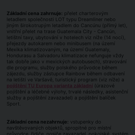
Základní cena zahrnuje:
přelet charterovým
letadlem společnosti LOT typu Dreamliner nebo
jiným širokotrupým letadlem do Cancúnu (přímý let),
vnitřní přelet na trase Guatemala City - Cancún,
letištní taxy, ubytování v hotelech viz níže (14 nocí),
přejezdy autokarem nebo minibusem (na území
Mexika klimatizovaným, na území Guatemaly,
Hondurasu a Salvadoru klimatizace nefunguje vždy
tak dobře jako v mexických autobusech), stravování
dle programu, služby polského průvodce během
zájezdu, služby zástupce Rainbow během odbavení
na letišti ve Varšavě, turistický program (viz níže) a
pojištění TU Europa varianta základní
(úrazové
pojištění a léčebné výlohy, trvalé následky, asistenční
služby a pojištění zavazadel) a pojištění balíček
Sport.
Základní cena nezahrnuje:
vstupenky do
navštěvovaných objektů, spropitné pro místní
průvodce, řidiče, nosiče zavazadel, pokojské, systém