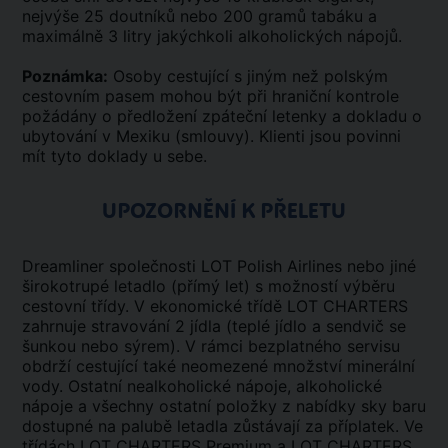
nejvýše 25 doutníků nebo 200 gramů tabáku a
maximálně 3 litry jakýchkoli alkoholických nápojů.
Poznámka:
Osoby cestující s jiným než polským
cestovním pasem mohou být při hraniční kontrole
požádány o předložení zpáteční letenky a dokladu o
ubytování v Mexiku (smlouvy). Klienti jsou povinni
mít tyto doklady u sebe.
UPOZORNĚNÍ K PŘELETU
Dreamliner společnosti LOT Polish Airlines nebo jiné
širokotrupé letadlo (přímý let) s možností výběru
cestovní třídy. V ekonomické třídě LOT CHARTERS
zahrnuje stravování 2 jídla (teplé jídlo a sendvič se
šunkou nebo sýrem). V rámci bezplatného servisu
obdrží cestující také neomezené množství minerální
vody. Ostatní nealkoholické nápoje, alkoholické
nápoje a všechny ostatní položky z nabídky sky baru
dostupné na palubě letadla zůstávají za příplatek. Ve
třídách LOT CHARTERS Premium a LOT CHARTERS