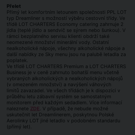
Přelet
Přímý let komfortním letounem společnosti PPL LOT
typ Dreamliner s možností výběru cestovní třídy. Ve
třídě LOT CHARTERS Economy catering zahrnuje 2
jídla (teplé jídlo a sendvič se sýrem nebo šunkou). V
rámci bezplatného servisu klienti obdrží také
neomezené množství minerální vody. Ostatní
nealkoholické nápoje, všechny alkoholické nápoje a
další nabídky ze Sky menu jsou na palubě letadla za
poplatek.
Ve třídě LOT CHARTERS Premium a LOT CHARTERS
Business je v ceně zahrnuto bohatší menu včetně
vybraných alkoholických a nealkoholických nápojů
(v omezeném množství) a navýšení váhových
limitů zavazadel. Ve všech třídách je k dispozici v
průběhu letu zábavní systém se samostatným
monitorem před každým sedadlem. Více informací
naleznete
ZDE
. V případě, že nebude možné
uskutečnit let Dreamlinerem, poskytnou Polské
Aerolinky LOT jiné letadlo v podobném standardu
(přímý let).