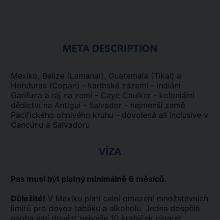
META DESCRIPTION
Mexiko, Belize (Lamanai), Guatemala (Tikal) a
Honduras (Copan) - karibské zázemí - indiáni
Garifuna a ráj na zemi - Caye Caulker - koloniální
dědictví na Antigui - Salvador - nejmenší země
Pacifického ohnivého kruhu - dovolená all inclusive v
Cancúnu a Salvadoru
VÍZA
Pas musí být platný minimálně 6 měsíců.
Důležité!
V Mexiku platí celní omezení množstevních
limitů pro dovoz tabáku a alkoholu. Jedna dospělá
osoba smí dovézt nejvýše 10 krabiček cigaret,