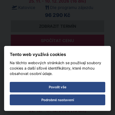
25. 11. - 10. 12. 2026 (16 dní)
Katovice
Dle programu zájezdu
96 290 Kč
ZOBRAZIT TERMÍN
SPOČÍTAT CENU
Tento web využívá cookies
29. 11. - 14. 12. 2026 (16 dní)
Varšava
Dle programu zájezdu
Na těchto webových stránkách se používají soubory
cookies a další síťové identifikátory, které mohou
95 162 Kč
obsahovat osobní údaje.
ZOBRAZIT TERMÍN
Povolit vše
SPOČÍTAT CENU
Podrobné nastavení
02. 12. - 17. 12. 2026 (16 dní)