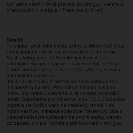
být velmi větrno!
Poté přejezd do Antiguy. Večeře a
přenocování v Antigue. (Trasa cca 240 km).
Den 10
Po snídani prohlídka města Antigua. Město leží mezi
třemi sopkami: de Agua, Acatenango a de Fuego.
Město Antigua má zachovalé umístění ulic z
koloniální éry (protínají se v pravém úhlu). Většina
budov postavených po roce 1773 byla inspirována
koloniálním barokem a
italskou renesancí. Představíme také příklady tzv.
indiánského baroka. Procházka městem, uvidíme
mimo jiné radnici, katedrálu a dílnu zpracovávající
jadeit. Odpoledne pro zájemce (cca 100 USD/osoba)
výprava na čtyřkolkách na nedaleký vrchol - do
hobití vesnice, malebné adaptace Tolkienovy vize s
panoramatickým výhledem na okolní sopky, návrat
po západu slunce. Večeře a přenocování v Antigue.