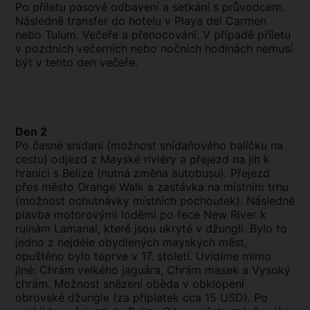
Po příletu pasové odbavení a setkání s průvodcem.
Následně transfer do hotelu v Playa del Carmen
nebo Tulum. Večeře a přenocování. V případě příletu
v pozdních večerních nebo nočních hodinách nemusí
být v tento den večeře.
Den 2
Po časné snídani (možnost
snídaňového
balíčku na
cestu) odjezd z Mayské riviéry a přejezd na jih k
hranici s Belize (nutná změna autobusu).
Přejezd
přes město Orange Walk a zastávka na místním trhu
(možnost ochutnávky místních pochoutek).
Následně
plavba motorovými loděmi po řece New River k
ruinám Lamanai, které jsou ukryté v džungli. Bylo to
jedno z nejdéle obydlených mayských měst,
opuštěno bylo teprve v 17. století. Uvidíme mimo
jiné: Chrám velkého jaguára, Chrám masek a Vysoký
chrám.
Možnost snězení oběda v obklopení
obrovské džungle (za příplatek cca 15 USD). P
o