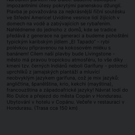
impozantními útesy pokrytými panenskou džunglí.
Plavba je považována za nejkrásnější říční soutěsku
ve Střední Americe! Uvidíme vesnice lidí žijících v
domech na vodě a zabývajících se rybařením.
Nahlédneme do jednoho z domů, kde se tradice
předává z generace na generaci a budeme pohoštěni
typickým karibským jídlem „El Tapado“ - rybí
polévkou připravenou na kokosovém mléku s
banánem! Cílem naší plavby bude Livingstone -
město má pravou tropickou atmosféru, to vše díky
kmeni tzv. černých Indiánů neboli
Garífuny
- potomci
uprchlíků z jamajských plantáží a mluvící
neobvyklým jazykem garifuna, což je mix jazyků:
angličtina, španělština, krio, kekchi (mayština),
francouzština a západoafrické jazyky!
Návrat lodí do
Rio Dulce a přejezd do města Copán v Hondurasu
.
Ubytování v hotelu v Copánu. Večeře v restauraci v
Hondurasu. (Trasa cca 150 km)