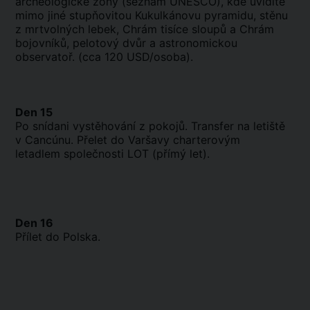
archeologické zóny (seznam UNESCO), kde uvidíte
mimo jiné stupňovitou Kukulkánovu pyramidu, stěnu
z mrtvolných lebek, Chrám tisíce sloupů a Chrám
bojovníků, pelotový dvůr a astronomickou
observatoř. (cca 120 USD/osoba).
Den 15
Po snídani vystěhování z pokojů. Transfer na letiště
v Cancúnu. Přelet do Varšavy charterovým
letadlem společnosti LOT (přímý let).
Den 16
Přílet do Polska.