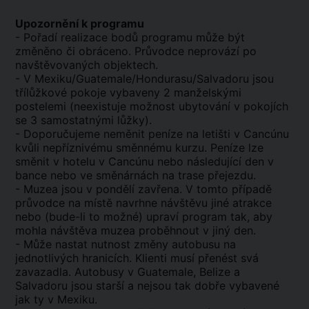
Upozornění k programu
- Pořadí realizace bodů programu může být
změněno či obráceno. Průvodce neprovází po
navštěvovaných objektech.
- V Mexiku/Guatemale/Hondurasu/Salvadoru jsou
třílůžkové pokoje vybaveny 2 manželskými
postelemi (neexistuje možnost ubytování v pokojích
se 3 samostatnými lůžky).
- Doporučujeme neměnit peníze na letišti v Cancúnu
kvůli nepříznivému směnnému kurzu. Peníze lze
směnit v hotelu v Cancúnu nebo následující den v
bance nebo ve směnárnách na trase přejezdu.
- Muzea jsou v pondělí zavřena. V tomto případě
průvodce na místě navrhne návštěvu jiné atrakce
nebo (bude-li to možné) upraví program tak, aby
mohla návštěva muzea proběhnout v jiný den.
- Může nastat nutnost změny autobusu na
jednotlivých hranicích. Klienti musí přenést svá
zavazadla. Autobusy v Guatemale, Belize a
Salvadoru jsou starší a nejsou tak dobře vybavené
jak ty v Mexiku.