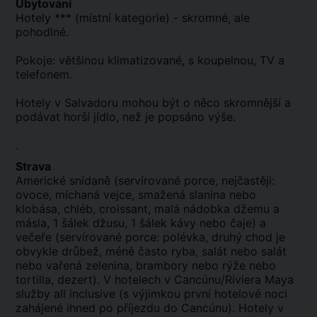
Ubytování
Hotely *** (místní kategorie) - skromné, ale
pohodlné.
Pokoje: většinou klimatizované, s koupelnou, TV a
telefonem.
Hotely v Salvadoru mohou být o něco skromnější a
podávat horší jídlo, než je popsáno výše.
.
Strava
Americké snídaně (servírované porce, nejčastěji:
ovoce, míchaná vejce, smažená slanina nebo
klobása, chléb, croissant, malá nádobka džemu a
másla, 1 šálek džusu, 1 šálek kávy nebo čaje) a
večeře (servírované porce: polévka, druhý chod je
obvykle drůbež, méně často ryba, salát nebo salát
nebo vařená zelenina, brambory nebo rýže nebo
tortilla, dezert). V hotelech v Cancúnu/Riviera Maya
služby all inclusive (s výjimkou první hotelové noci
zahájené ihned po příjezdu do Cancúnu). Hotely v