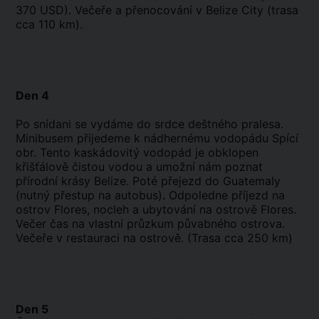
370 USD). Večeře a přenocování v Belize City (trasa
cca 110 km).
Den 4
Po snídani se vydáme do srdce deštného pralesa.
Minibusem přijedeme k nádhernému vodopádu Spící
obr. Tento kaskádovitý vodopád je obklopen
křišťálově čistou vodou a umožní nám poznat
přírodní krásy Belize. Poté přejezd do Guatemaly
(nutný přestup na autobus). Odpoledne příjezd na
ostrov Flores, nocleh a ubytování na ostrově Flores.
Večer čas na vlastní průzkum půvabného ostrova.
Večeře v restauraci na ostrově. (Trasa cca 250 km)
Den 5