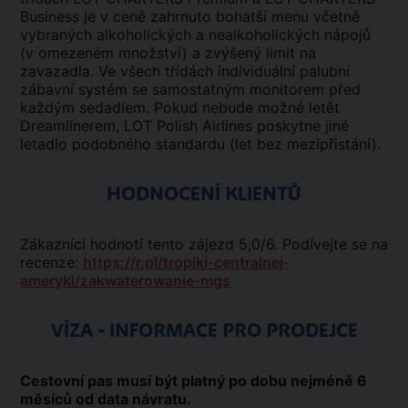
Business je v ceně zahrnuto bohatší menu včetně
vybraných alkoholických a nealkoholických nápojů
(v omezeném množství) a zvýšený limit na
zavazadla. Ve všech třídách individuální palubní
zábavní systém se samostatným monitorem před
každým sedadlem. Pokud nebude možné letět
Dreamlinerem, LOT Polish Airlines poskytne jiné
letadlo podobného standardu (let bez mezipřistání).
HODNOCENÍ KLIENTŮ
Zákazníci hodnotí tento zájezd 5,0/6. Podívejte se na
recenze:
https://r.pl/tropiki-centralnej-
ameryki/zakwaterowanie-mgs
VÍZA - INFORMACE PRO PRODEJCE
Cestovní pas musí být platný po dobu nejméně 6
měsíců od data návratu.