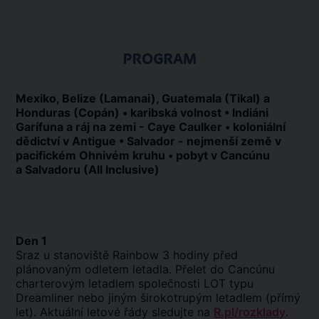
PROGRAM
Mexiko, Belize (Lamanai), Guatemala (Tikal) a
Honduras (Copán) • karibská volnost • Indiáni
Garífuna a ráj na zemi - Caye Caulker • koloniální
dědictví v Antigue • Salvador - nejmenší země v
pacifickém Ohnivém kruhu • pobyt v Cancúnu
a Salvadoru (All Inclusive)
Den 1
Sraz u stanoviště Rainbow 3 hodiny před
plánovaným odletem letadla. Přelet do Cancúnu
charterovým letadlem společnosti LOT typu
Dreamliner nebo jiným širokotrupým letadlem (přímý
let). Aktuální letové řády sledujte na
R.pl/rozklady
.