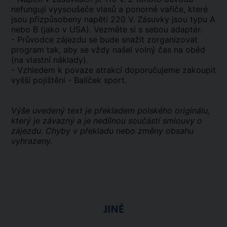
nefungují vyysoušeče vlasů a ponorné vařiče, které
jsou přizpůsobeny napětí 220 V. Zásuvky jsou typu A
nebo B (jako v USA). Vezměte si s sebou adaptér.
- Průvodce zájezdu se bude snažit zorganizovat
program tak, aby se vždy našel volný čas na oběd
(na vlastní náklady).
- Vzhledem k povaze atrakcí doporučujeme zakoupit
vyšší pojištění - Balíček sport.
Výše uvedený text je překladem polského originálu,
který je závazný a je nedílnou součástí smlouvy o
zájezdu. Chyby v překladu nebo změny obsahu
vyhrazeny.
JINÉ