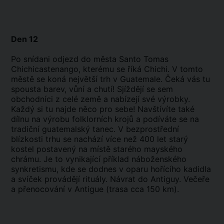
Den 12
Po snídani odjezd do města Santo Tomas
Chichicastenango, kterému se říká Chichi. V tomto
městě se koná největší trh v Guatemale. Čeká vás tu
spousta barev, vůní a chutí! Sjíždějí se sem
obchodníci z celé země a nabízejí své výrobky.
Každý si tu najde něco pro sebe! Navštívíte také
dílnu na výrobu folklorních krojů a podíváte se na
tradiční guatemalský tanec. V bezprostřední
blízkosti trhu se nachází více než 400 let starý
kostel postavený na místě starého mayského
chrámu. Je to vynikající příklad náboženského
synkretismu, kde se dodnes v oparu hořícího kadidla
a svíček provádějí rituály. Návrat do Antiguy. Večeře
a přenocování v Antigue (trasa cca 150 km).