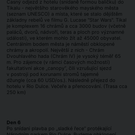
Časný odjezd z hotelu (snídaně formou balíčku) do
Tikalu - největšího starověkého mayského města
(seznam UNESCO) a místa, které se stalo dějištěm
základny rebelů ve filmu G. Lucase "Star Wars". Tikal
je komplexem 16 chrámů a cca 3000 budov (včetně
paláců, dvorů, nádvoří, teras a ploch pro významné
události), ve kterém mohlo žít až 45000 obyvatel.
Centrálním bodem města je náměstí obklopené
chrámy a akropolí. Největší z nich - Chrám
Dvouhlavého hada (Chrám IV) je vysoký téměř 65
m. Pro zájemce (v rámci časových možností)
fakultativní akce „canopy“, čili vzrušující sjezd
v postroji pod korunami stromů tajemné
džungle (cca 60 USD/os.). Následně přejezd do
hotelu v Rio Dulce. Večeře a přenocování. (Trasa cca
250 km)
Den 6
Po snídani plavba po „sladké řece“ protékající
Národním parkem Rio Dulce. Budeme obklopení