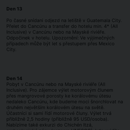
Den 13
Po časné snídani odjezd na letiště v Guatemala City.
Přelet do Cancúnu a transfer do hotelu min. 4* (All
Inclusive) v Cancúnu nebo na Mayské riviéře.
Odpočinek v hotelu. Upozornění: Ve výjimečných
případech může být let s přestupem přes Mexico
City.
Den 14
Pobyt v Cancúnu nebo na Mayské riviéře (All
Inclusive). Pro zájemce výlet motorovým člunem
přes mangrovové porosty ke korálovému útesu
nedaleko Cancúnu, kde budeme moci šnorchlovat na
druhém největším korálovém útesu na světě.
Účastníci si sami řídí motorové čluny. Výlet trvá
přibližně 2,5 hodiny (přibližně 95 USD/osoba).
Nabízíme také exkurzi do Chichén Itzá,