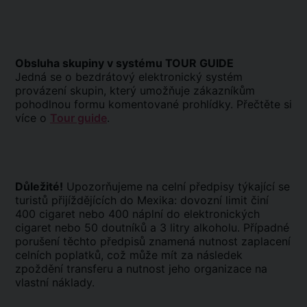
Obsluha skupiny v systému TOUR GUIDE
Jedná se o bezdrátový elektronický systém
provázení skupin, který umožňuje zákazníkům
pohodlnou formu komentované prohlídky. Přečtěte si
více o
Tour guide
.
Důležité!
Upozorňujeme na celní předpisy týkající se
turistů přijíždějících do Mexika: dovozní limit činí
400 cigaret nebo 400 náplní do elektronických
cigaret nebo 50 doutníků a 3 litry alkoholu. Případné
porušení těchto předpisů znamená nutnost zaplacení
celních poplatků, což může mít za následek
zpoždění transferu a nutnost jeho organizace na
vlastní náklady.