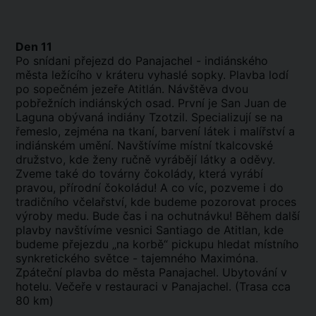
Den 11
Po snídani přejezd do Panajachel - indiánského
města ležícího v kráteru vyhaslé sopky. Plavba lodí
po sopečném jezeře Atitlán. Návštěva dvou
pobřežních indiánských osad. První je San Juan de
Laguna obývaná indiány Tzotzil. Specializují se na
řemeslo, zejména na tkaní, barvení látek i malířství a
indiánském umění. Navštívíme místní tkalcovské
družstvo, kde ženy ručně vyrábějí látky a oděvy.
Zveme také do továrny čokolády, která vyrábí
pravou, přírodní čokoládu! A co víc, pozveme i do
tradičního včelařství, kde budeme pozorovat proces
výroby medu. Bude čas i na ochutnávku! Během další
plavby navštívíme vesnici Santiago de Atitlan, kde
budeme přejezdu „na korbě“ pickupu hledat místního
synkretického světce - tajemného Maximóna.
Zpáteční plavba do města Panajachel. Ubytování v
hotelu. Večeře v restauraci v Panajachel. (Trasa cca
80 km)