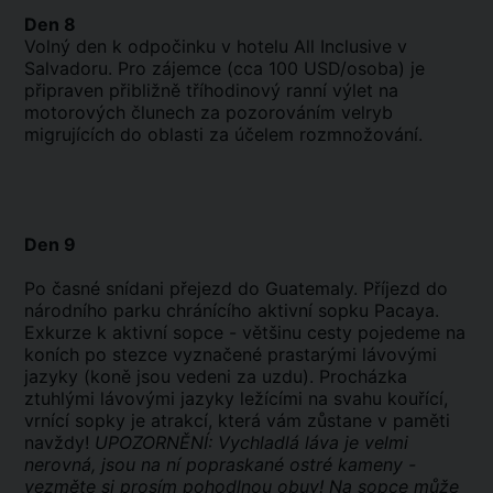
Den 8
Volný den k odpočinku v hotelu All Inclusive v
Salvadoru. Pro zájemce (cca 100 USD/osoba) je
připraven přibližně tříhodinový ranní výlet na
motorových člunech za pozorováním velryb
migrujících do oblasti za účelem rozmnožování.
Den 9
Po časné snídani přejezd do Guatemaly. Příjezd do
národního parku chránícího aktivní sopku Pacaya.
Exkurze k aktivní sopce - většinu cesty pojedeme na
koních po stezce vyznačené prastarými lávovými
jazyky (koně jsou vedeni za uzdu). Procházka
ztuhlými lávovými jazyky ležícími na svahu kouřící,
vrnící sopky je atrakcí, která vám zůstane v paměti
navždy!
UPOZORNĚNÍ: Vychladlá láva je velmi
nerovná, jsou na ní popraskané ostré kameny -
vezměte si prosím pohodlnou obuv! Na sopce může