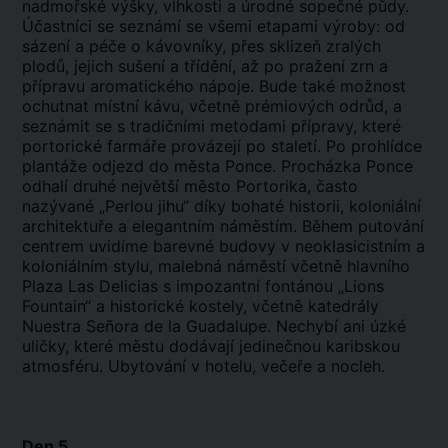
nadmořské výšky, vlhkosti a úrodné sopečné půdy.
Účastníci se seznámí se všemi etapami výroby: od
sázení a péče o kávovníky, přes sklizeň zralých
plodů, jejich sušení a třídění, až po pražení zrn a
přípravu aromatického nápoje. Bude také možnost
ochutnat místní kávu, včetně prémiových odrůd, a
seznámit se s tradičními metodami přípravy, které
portorické farmáře provázejí po staletí. Po prohlídce
plantáže odjezd do města Ponce. Procházka Ponce
odhalí druhé největší město Portorika, často
nazývané „Perlou jihu“ díky bohaté historii, koloniální
architektuře a elegantním náměstím. Během putování
centrem uvidíme barevné budovy v neoklasicistním a
koloniálním stylu, malebná náměstí včetně hlavního
Plaza Las Delicias s impozantní fontánou „Lions
Fountain“ a historické kostely, včetně katedrály
Nuestra Señora de la Guadalupe. Nechybí ani úzké
uličky, které městu dodávají jedinečnou karibskou
atmosféru. Ubytování v hotelu, večeře a nocleh.
Den 5