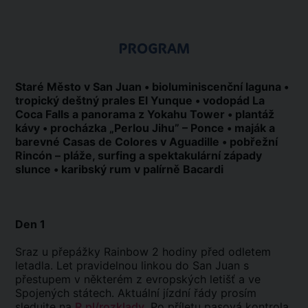
PROGRAM
Staré Město v San Juan • bioluminiscenční laguna •
tropický deštný prales El Yunque • vodopád La
Coca Falls a panorama z Yokahu Tower • plantáž
kávy • procházka „Perlou Jihu” – Ponce • maják a
barevné Casas de Colores v Aguadille • pobřežní
Rincón – pláže, surfing a spektakulární západy
slunce • karibský rum v palírně Bacardi
Den 1
Sraz u přepážky Rainbow 2 hodiny před odletem
letadla. Let pravidelnou linkou do San Juan s
přestupem v některém z evropských letišť a ve
Spojených státech. Aktuální jízdní řády prosím
sledujte na
R.pl/rozklady
. Po příletu pasová kontrola