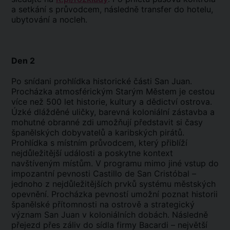
a setkání s průvodcem, následně transfer do hotelu,
ubytování a nocleh.
Den 2
Po snídani prohlídka historické části San Juan.
Procházka atmosférickým Starým Městem je cestou
více než 500 let historie, kultury a dědictví ostrova.
Úzké dlážděné uličky, barevná koloniální zástavba a
mohutné obranné zdi umožňují představit si časy
španělských dobyvatelů a karibských pirátů.
Prohlídka s místním průvodcem, který přiblíží
nejdůležitější události a poskytne kontext
navštíveným místům. V programu mimo jiné vstup do
impozantní pevnosti Castillo de San Cristóbal –
jednoho z nejdůležitějších prvků systému městských
opevnění. Procházka pevností umožní poznat historii
španělské přítomnosti na ostrově a strategický
význam San Juan v koloniálních dobách. Následně
přejezd přes záliv do sídla firmy Bacardi – největší