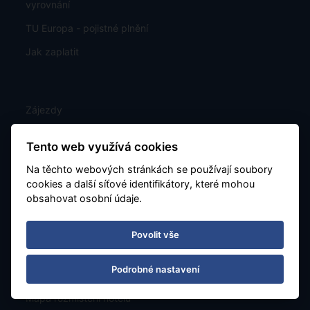
vyrovnání
TU Europa - pojistné plnění
Jak zaplatit
Zájezdy
Nabídka
Tento web využívá cookies
Kam z Katovic
Na těchto webových stránkách se používají soubory
Exotika
cookies a další síťové identifikátory, které mohou
obsahovat osobní údaje.
Letový řád
Last Minute
Povolit vše
Poznávací
Podrobné nastavení
Charterové letenky
Mapa rozmístění hotelů