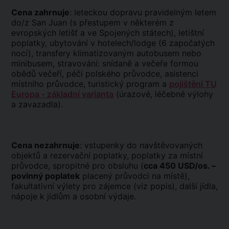
Cena zahrnuje
: leteckou dopravu pravidelným letem
do/z San Juan (s přestupem v některém z
evropských letišť a ve Spojených státech), letištní
poplatky, ubytování v hotelech/lodge (6 započatých
nocí), transfery klimatizovaným autobusem nebo
minibusem, stravování: snídaně a večeře formou
obědů večeří, péči polského průvodce, asistenci
místního průvodce, turistický program a
pojištění TU
Europa - základní varianta
(úrazové, léčebné výlohy
a zavazadla).
Cena nezahrnuje
: vstupenky do navštěvovaných
objektů a rezervační poplatky, poplatky za místní
průvodce, spropitné pro obsluhu (
cca 450 USD/os. –
povinný poplatek
placený průvodci na místě),
fakultativní výlety pro zájemce (viz popis), další jídla,
nápoje k jídlům a osobní výdaje.