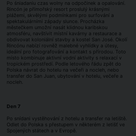
Po śniadaniu czas wolny na odpočinek a opalování.
Rincón je přímořský resort proslulý krásnými
plážemi, skvělými podmínkami pro surfování a
spektakulárními západy slunce. Procházka
městečkem umožní nasát klidnou karibskou
atmosféru, navštívit místní kavárny a restaurace a
obdivovat koloniální stavby a kostel San José. Okolí
Rincónu nabízí rovněž malebné vyhlídky a útesy,
ideální pro fotografování a kontakt s přírodou. Toto
místo kombinuje aktivní vodní aktivity s relaxací v
tropickém prostředí. Podle letového řádu zpět do
Polska návrat do hotelu na večeři a nocleh, nebo
transfer do San Juan, ubytování v hotelu, večeře a
nocleh.
Den 7
Po snídani vystěhování z hotelu a transfer na letiště.
Odlet do Polska s přestupem v některém z letišť ve
Spojených státech a v Evropě.