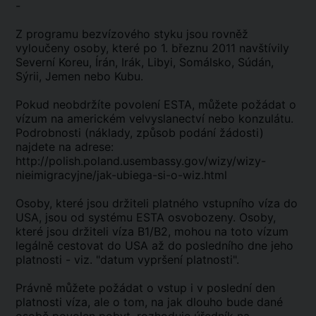
-
Z programu bezvízového styku jsou rovněž
vyloučeny osoby, které po 1. březnu 2011 navštívily
Severní Koreu, Írán, Irák, Libyi, Somálsko, Súdán,
Sýrii, Jemen nebo Kubu.
Pokud neobdržíte povolení ESTA, můžete požádat o
vízum na americkém velvyslanectví nebo konzulátu.
Podrobnosti (náklady, způsob podání žádosti)
najdete na adrese:
http://polish.poland.usembassy.gov/wizy/wizy-
nieimigracyjne/jak-ubiega-si-o-wiz.html
Osoby, které jsou držiteli platného vstupního víza do
USA, jsou od systému ESTA osvobozeny. Osoby,
které jsou držiteli víza B1/B2, mohou na toto vízum
legálně cestovat do USA až do posledního dne jeho
platnosti - viz. "datum vypršení platnosti".
Právně můžete požádat o vstup i v poslední den
platnosti víza, ale o tom, na jak dlouho bude dané