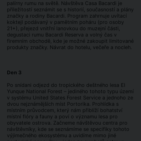
palírny rumu na světě. Návštěva Casa Bacardi je
příležitostí seznámit se s historií, současností a plány
značky a rodiny Bacardi. Program zahrnuje uvítací
koktejl podávaný v pamětním poháru (pro osoby
21+), přejezd vnitřní lanovkou do muzejní části,
degustaci rumu Bacardi Reserva a volný čas v
firemním obchodě, kde je možné zakoupit limitované
produkty značky. Návrat do hotelu, večeře a nocleh.
Den 3
Po snídani odjezd do tropického deštného lesa El
Yunque National Forest – jediného tohoto typu území
v systému United States Forest Service a jednoho ze
dvou nejznámějších míst Portorika. Prohlídka s
místním průvodcem, který nám přiblíží bohatství
místní flóry a fauny a poví o významu lesa pro
obyvatele ostrova. Začneme návštěvou centra pro
návštěvníky, kde se seznámíme se specifiky tohoto
výjimečného ekosystému a uvidíme mimo jiné