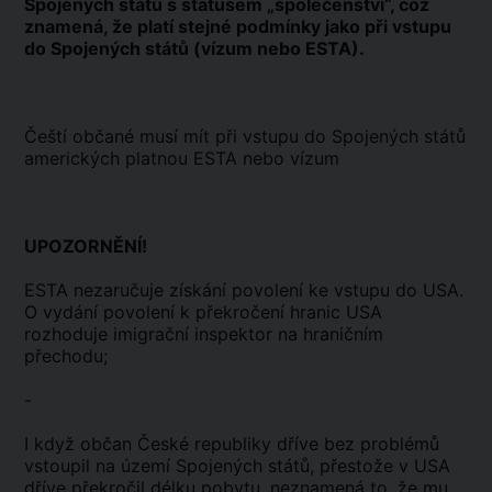
Spojených států s statusem „společenství“, což
znamená, že platí stejné podmínky jako při vstupu
do Spojených států (vízum nebo ESTA).
Čeští občané musí mít při vstupu do Spojených států
amerických platnou ESTA nebo vízum
UPOZORNĚNÍ!
ESTA nezaručuje získání povolení ke vstupu do USA.
O vydání povolení k překročení hranic USA
rozhoduje imigrační inspektor na hraničním
přechodu;
-
I když občan České republiky dříve bez problémů
vstoupil na území Spojených států, přestože v USA
dříve překročil délku pobytu, neznamená to, že mu