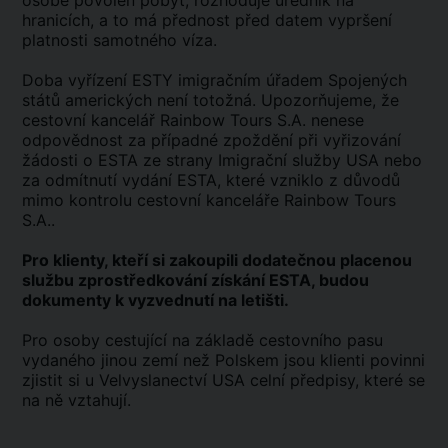
osobě povolen pobyt, rozhoduje úředník na
hranicích, a to má přednost před datem vypršení
platnosti samotného víza.
Doba vyřízení ESTY imigračním úřadem Spojených
států amerických není totožná. Upozorňujeme, že
cestovní kancelář Rainbow Tours S.A. nenese
odpovědnost za případné zpoždění při vyřizování
žádosti o ESTA ze strany Imigrační služby USA nebo
za odmítnutí vydání ESTA, které vzniklo z důvodů
mimo kontrolu cestovní kanceláře Rainbow Tours
S.A..
Pro klienty, kteří si zakoupili dodatečnou placenou
službu zprostředkování získání ESTA, budou
dokumenty k vyzvednutí na letišti.
Pro osoby cestující na základě cestovního pasu
vydaného jinou zemí než Polskem jsou klienti povinni
zjistit si u Velvyslanectví USA celní předpisy, které se
na ně vztahují.