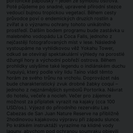
portorické papoušky – jeden ze symbolů ostrova.
Poté půjdeme po snadné, upravené přírodní stezce
vedoucí bujnou tropickou vegetací. Během cesty
průvodce poví o endemických druzích rostlin a
zvířat a o významu ochrany tohoto unikátního
prostředí. Dalším bodem programu bude zastávka u
malebného vodopádu La Coca Falls, jednoho z
nejčastěji fotografovaných míst v lese. Následně
vystoupáme na vyhlídkovou věž Yokahu Tower,
odkud se otevírají spektakulární výhledy na porostlé
džunglí hory a východní pobřeží ostrova. Během
prohlídky uslyšíme také legendu o indiánském duchu
Yuquiyú, který podle víry lidu Taíno vládl těmto
horám ze svého trůnu na vrcholu. Doprovázet nás
bude charakteristický zvuk drobné žabky coquí –
jednoho z nejznámějších symbolů Portorika. Návrat
do hotelu, večeře a nocleh. Večer pro zájemce
možnost za příplatek vyrazit na kajaky (cca 100
USD/os.). Výjezd do přírodního rezervátu Las
Cabezas de San Juan Nature Reserve na přibližně
2hodinovou kajakovou výpravu při západu slunce.
Po krátkém instruktáži vyrazíme na klidné vody
laguny, abychom pod ochranou soumraku objevili