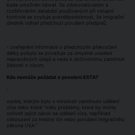
bude umožněn návrat. Se zdokonalováním a
rozšiřováním databází používaných při vstupní
kontrole se zvyšuje pravděpodobnost, že imigrační
úředník odhalí předchozí porušení předpisů;
- zveřejnění informace o předchozím překročení
délky pobytu se považuje za úmyslné uvedení
nepravdivých údajů a vede k doživotnímu zamítnutí
žádosti o vízum;
Kdo nemůže požádat o povolení ESTA?
-
osoba, kterým bylo v minulosti zamítnuto udělení
víza nebo které "měly problémy, které by mohly
ovlivnit jejich nárok na udělení víza, například
odsouzení za trestný čin nebo porušení imigračního
zákona USA."