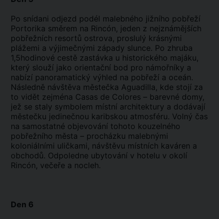
Po snídani odjezd podél malebného jižního pobřeží
Portorika směrem na Rincón, jeden z nejznámějších
pobřežních resortů ostrova, proslulý krásnými
plážemi a výjimečnými západy slunce. Po zhruba
1,5hodinové cestě zastávka u historického majáku,
který slouží jako orientační bod pro námořníky a
nabízí panoramatický výhled na pobřeží a oceán.
Následně návštěva městečka Aguadilla, kde stojí za
to vidět zejména Casas de Colores – barevné domy,
jež se staly symbolem místní architektury a dodávají
městečku jedinečnou karibskou atmosféru. Volný čas
na samostatné objevování tohoto kouzelného
pobřežního města – procházku malebnými
koloniálními uličkami, návštěvu místních kaváren a
obchodů. Odpoledne ubytování v hotelu v okolí
Rincón, večeře a nocleh.
Den 6