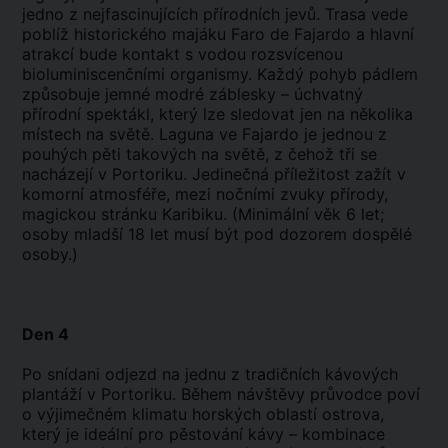
jedno z nejfascinujících přírodních jevů. Trasa vede
poblíž historického majáku Faro de Fajardo a hlavní
atrakcí bude kontakt s vodou rozsvícenou
bioluminiscenčními organismy. Každý pohyb pádlem
způsobuje jemné modré záblesky – úchvatný
přírodní spektákl, který lze sledovat jen na několika
místech na světě. Laguna ve Fajardo je jednou z
pouhých pěti takových na světě, z čehož tři se
nacházejí v Portoriku. Jedinečná příležitost zažít v
komorní atmosféře, mezi nočními zvuky přírody,
magickou stránku Karibiku. (Minimální věk 6 let;
osoby mladší 18 let musí být pod dozorem dospělé
osoby.)
Den 4
Po snídani odjezd na jednu z tradičních kávových
plantáží v Portoriku. Během návštěvy průvodce poví
o výjimečném klimatu horských oblastí ostrova,
který je ideální pro pěstování kávy – kombinace