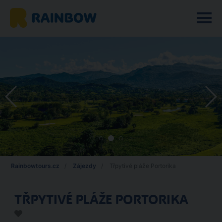
Rainbowtours.cz
Zájezdy
Třpytivé pláže Portorika
TŘPYTIVÉ PLÁŽE PORTORIKA