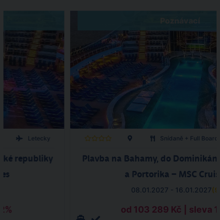
Poznávací
d
Letecky
Snídaně + Full Board
ké republiky
Plavba na Bahamy, do Dominikáns
ses
a Portorika – MSC Cruis
9
)
08.01.2027 - 16.01.2027
(
9
32%
od 103 289 Kč | sleva 