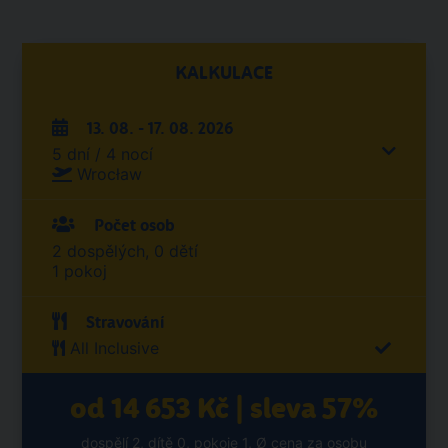
KALKULACE
13. 08. - 17. 08. 2026
5 dní / 4 nocí
Wrocław
Počet osob
2 dospělých, 0 dětí
1 pokoj
Stravování
All Inclusive
od 14 653 Kč | sleva 57%
dospělí 2, dítě 0, pokoje 1, Ø cena za osobu