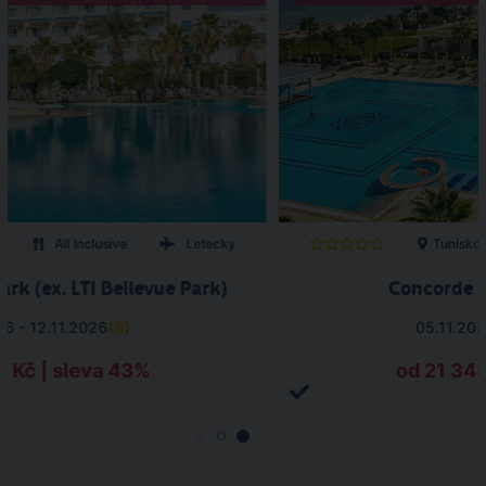
All Inclusive
Letecky
Tunisko
ark (ex. LTI Bellevue Park)
Concorde G
26 - 12.11.2026
(
8
)
05.11.202
0 Kč | sleva 43%
od 21 345