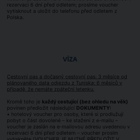
rezervaci 6 dní před odletem; prosíme voucher
vytisknout a uložit do telefonu před odletem z
Polska.
VÍZA
Cestovní pas a dočasný cestovní pas: 3 měsíce od
plánovaného data odjezdu z Tuniska; 6 měsíců v
případě, že nemáte zpáteční letenku.
Kromě toho je
každý cestující
(bez ohledu na věk)
povinen předložit následující
DOKUMENTY:
• hotelový voucher pro osoby, které si prodlužují
pobyt o část dovolené – ke stažení z e-mailu –
voucher je zaslán na e-mailovou adresu uvedenou v
rezervaci 6 dní před odletem – voucher prosím
vytiskněte (VOUCHER JE NUTNÉ PŘEDLOŽIT V