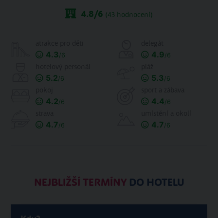
4.8
/6
(
43
hodnocení)
atrakce pro děti
delegát
4.3
4.9
/6
/6
hotelový personál
pláž
5.2
5.3
/6
/6
pokoj
sport a zábava
4.2
4.4
/6
/6
strava
umístění a okolí
4.7
4.7
/6
/6
NEJBLIŽŠÍ TERMÍNY
DO HOTELU