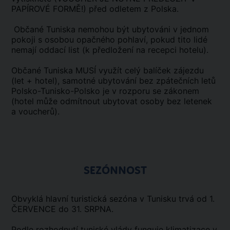
PAPÍROVÉ FORMĚ!) před odletem z Polska.
Občané Tuniska nemohou být ubytováni v jednom
pokoji s osobou opačného pohlaví, pokud tito lidé
nemají oddací list (k předložení na recepci hotelu).
Občané Tuniska MUSÍ využít celý balíček zájezdu
(let + hotel), samotné ubytování bez zpátečních letů
Polsko-Tunisko-Polsko je v rozporu se zákonem
(hotel může odmítnout ubytovat osoby bez letenek
a voucherů).
SEZÓNNOST
Obvyklá hlavní turistická sezóna v Tunisku trvá od 1.
ČERVENCE do 31. SRPNA.
Podle rozhodnutí tuniské vlády funguje klimatizace v