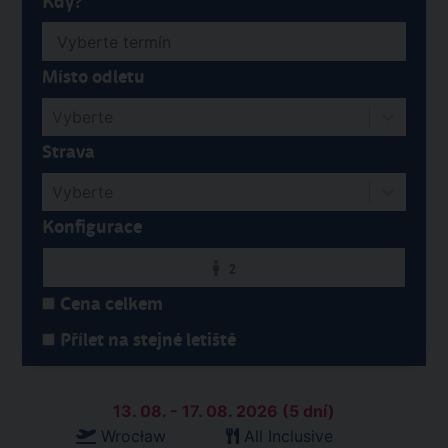
Kdy?
Místo odletu
Vyberte
Strava
Vyberte
Konfigurace
2
Cena celkem
Přílet na stejné letiště
13. 08. - 17. 08. 2026 (5 dní)
Wrocław
All Inclusive