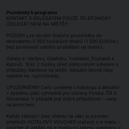
Poznámky k programu
KONTAKT S DELEGÁTEM POUZE TELEFONICKY
(DELEGÁT NENÍ NA MÍSTĚ)!
POZOR!!! Lze dovézt finanční prostředky do
ekvivalentu 5 000 tuniských dinárů (1 500 EUR/os.)
bez povinnosti celního prohlášení na hranici.
Odlety z: Varšavy, Gdaňsku, Vratislavi, Poznaně a
Katovic. Sraz 2 hodiny před plánovaným odletem u
přepážky Rainbow na letišti. Aktuální letové řády
najdete na: r.pl/rozklady.
UPOZORNĚNÍ!!! Ceny uvedené v katalogu a aktuální
v systému platí výhradně pro občany Polska, ČR A
Slovenska. V případě jiné státní příslušnosti – cena
na potvrzení.
Každý cestující (bez ohledu na věk) je povinen
předložit HOTELOVÝ VOUCHER stažený z e-mailu –
voucher je zasílán na e-mailovou adresu uvedenou v