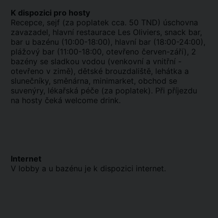
K dispozici pro hosty
Recepce, sejf (za poplatek cca. 50 TND) úschovna
zavazadel, hlavní restaurace Les Oliviers, snack bar,
bar u bazénu (10:00-18:00), hlavní bar (18:00-24:00),
plážový bar (11:00-18:00, otevřeno červen-září), 2
bazény se sladkou vodou (venkovní a vnitřní -
otevřeno v zimě), dětské brouzdaliště, lehátka a
slunečníky, směnárna, minimarket, obchod se
suvenýry, lékařská péče (za poplatek). Při příjezdu
na hosty čeká welcome drink.
Internet
V lobby a u bazénu je k dispozici internet.