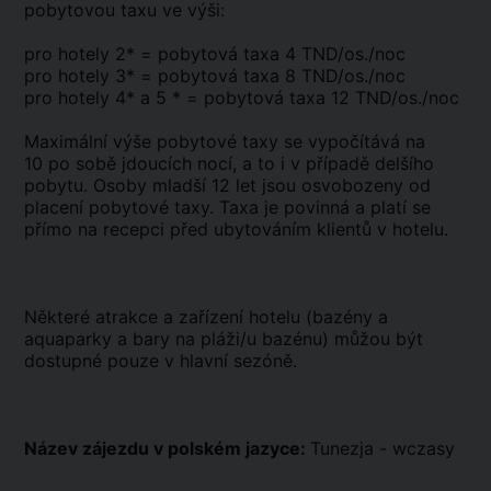
pobytovou taxu ve výši:
pro hotely 2* = pobytová taxa 4 TND/os./noc
pro hotely 3* = pobytová taxa 8 TND/os./noc
pro hotely 4* a 5 * = pobytová taxa 12 TND/os./noc
Maximální výše pobytové taxy se vypočítává na
10 po sobě jdoucích nocí, a to i v případě delšího
pobytu. Osoby mladší 12 let jsou osvobozeny od
placení pobytové taxy. Taxa je povinná a platí se
přímo na recepci před ubytováním klientů v hotelu.
Některé atrakce a zařízení hotelu (bazény a
aquaparky a bary na pláži/u bazénu) můžou být
dostupné pouze v hlavní sezóně.
Název zájezdu v polském jazyce:
Tunezja - wczasy