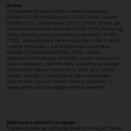
Strava
All inclusive formou bufetu v hlavní restauraci:
snídaně (07:00-10:00), oběd (12:00-14:00), večeře
(18:30-21:00), občerstvení (21:30-23:00). Snack bar:
pozdní kontinentální snídaně (10:00-11:00); káva, čaj,
džusy, koláče, pizza, palačinky a sendviče (16:00-
17:30). Jedna tuniská večeře za pobyt (min. 5 nocí) v
tuniské restauraci - nutná předchozí rezervace.
Nápoje t.j: Coca-Cola, Fanta, Tonic, džusy,
nealkoholické koktejly, minerální voda k dispozici v
hlavní restauraci, hlavním baru, u bazénu a na pláži.
Alkoholické nápoje: místní pivo, víno, gin, vodka,
whisky, brandy - k dispozici v hlavní restauraci
(pouze víno a pivo), hlavním baru a u bazénu. V
restauracích se doporučuje vhodné oblečení.
Sportovní a animační program
V areálu hotelu se nacházejí atrakce: minigolf, herna,