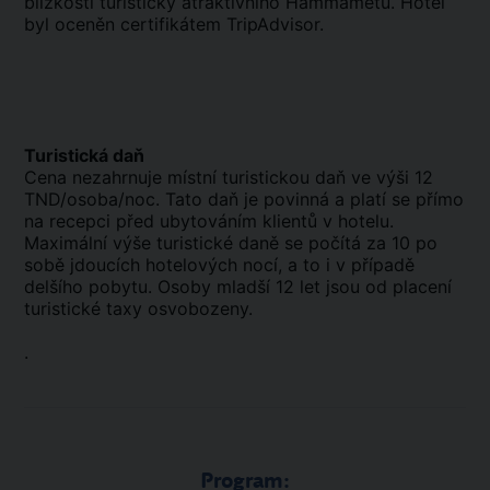
blízkosti turisticky atraktivního Hammametu. Hotel
byl oceněn certifikátem TripAdvisor.
Turistická daň
Cena nezahrnuje místní turistickou daň ve výši 12
TND/osoba/noc. Tato daň je povinná a platí se přímo
na recepci před ubytováním klientů v hotelu.
Maximální výše turistické daně se počítá za 10 po
sobě jdoucích hotelových nocí, a to i v případě
delšího pobytu. Osoby mladší 12 let jsou od placení
turistické taxy osvobozeny.
.
Program: