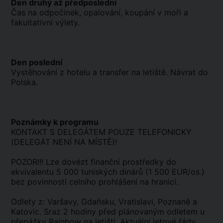
Den druhý až předposlední
Čas na odpočinek, opalování, koupání v moři a
fakultativní výlety.
Den poslední
Vystěhování z hotelu a transfer na letiště. Návrat do
Polska.
Poznámky k programu
KONTAKT S DELEGÁTEM POUZE TELEFONICKY
(DELEGÁT NENÍ NA MÍSTĚ)!
POZOR!!! Lze dovézt finanční prostředky do
ekvivalentu 5 000 tuniských dinárů (1 500 EUR/os.)
bez povinnosti celního prohlášení na hranici.
Odlety z: Varšavy, Gdaňsku, Vratislavi, Poznaně a
Katovic. Sraz 2 hodiny před plánovaným odletem u
přepážky Rainbow na letišti. Aktuální letové řády