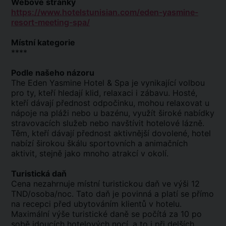
Webové stránky
https://www.hotelstunisian.com/eden-yasmine-
resort-meeting-spa/
Místní kategorie
****
Podle našeho názoru
The Eden Yasmine Hotel & Spa je vynikající volbou
pro ty, kteří hledají klid, relaxaci i zábavu. Hosté,
kteří dávají přednost odpočinku, mohou relaxovat u
nápoje na pláži nebo u bazénu, využít široké nabídky
stravovacích služeb nebo navštívit hotelové lázně.
Těm, kteří dávají přednost aktivnější dovolené, hotel
nabízí širokou škálu sportovních a animačních
aktivit, stejně jako mnoho atrakcí v okolí.
Turistická daň
Cena nezahrnuje místní turistickou daň ve výši 12
TND/osoba/noc. Tato daň je povinná a platí se přímo
na recepci před ubytováním klientů v hotelu.
Maximální výše turistické daně se počítá za 10 po
sobě jdoucích hotelových nocí, a to i při delších