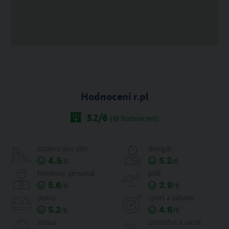
Hodnocení r.pl
5.2
/6
(
18
hodnocení)
atrakce pro děti
delegát
4.5
5.2
/6
/6
hotelový personál
pláž
5.6
3.9
/6
/6
pokoj
sport a zábava
5.2
4.6
/6
/6
strava
umístění a okolí