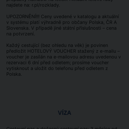
najdete na: r.pl/rozklady.
UPOZORNĚNÍ!!! Ceny uvedené v katalogu a aktuální
v systému platí výhradně pro občany Polska, ČR A
Slovenska. V případě jiné státní příslušnosti – cena
na potvrzení.
Každý cestující (bez ohledu na věk) je povinen
předložit HOTELOVÝ VOUCHER stažený z e-mailu –
voucher je zasílán na e-mailovou adresu uvedenou v
rezervaci 6 dní před odletem; prosíme voucher
vytisknout a uložit do telefonu před odletem z
Polska.
VÍZA
Cestovní pas a dočasný cestovní pas: 3 měsíce od