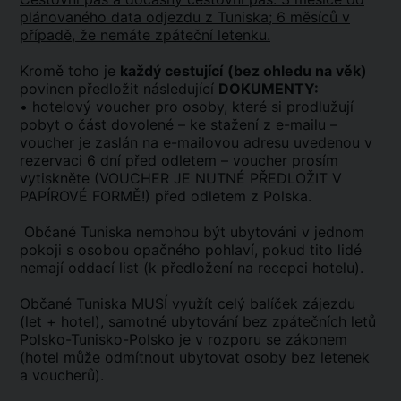
plánovaného data odjezdu z Tuniska; 6 měsíců v
případě, že nemáte zpáteční letenku.
Kromě toho je
každý cestující
(bez ohledu na věk)
povinen předložit následující
DOKUMENTY:
• hotelový voucher pro osoby, které si prodlužují
pobyt o část dovolené – ke stažení z e-mailu –
voucher je zaslán na e-mailovou adresu uvedenou v
rezervaci 6 dní před odletem – voucher prosím
vytiskněte (VOUCHER JE NUTNÉ PŘEDLOŽIT V
PAPÍROVÉ FORMĚ!) před odletem z Polska.
Občané Tuniska nemohou být ubytováni v jednom
pokoji s osobou opačného pohlaví, pokud tito lidé
nemají oddací list (k předložení na recepci hotelu).
Občané Tuniska MUSÍ využít celý balíček zájezdu
(let + hotel), samotné ubytování bez zpátečních letů
Polsko-Tunisko-Polsko je v rozporu se zákonem
(hotel může odmítnout ubytovat osoby bez letenek
a voucherů).