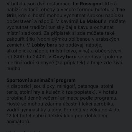
V hotelu jsou dvě restaurace:
Le Rossignol
, která
nabízí snídaně, obědy a večeře formou bufetu, a
The
Grill
, kde si hosté mohou vychutnat širokou nabídku
občerstvení a nápojů. V kavárně
Le Malouf
si můžete
vychutnat tradiční tuniský čaj a kávu a ochutnat
místní sladkosti. Za příplatek si zde můžete také
zakouřit šišu (vodní dýmku oblíbenou v arabských
zemích). V
Lobby baru
se podávají nápoje,
alkoholické nápoje (místní pivo, vína) a občerstvení
od 8:00 do 24:00. V
Cozy baru
se podávají pokrmy
mezinárodní kuchyně (za příplatek) a hraje zde živá
hudba.
Sportovní a animační program
K dispozici jsou šipky, minigolf, petanque, stolní
tenis, stolní hry a kulečník (za poplatek). V hotelu
probíhají denně večerní animace podle programu.
Hosté se mohou zdarma účastnit lekcí aerobiku,
vodní gymnastiky a jógy. Pro děti ve věku od 4 do
12 let hotel nabízí dětský klub pod dohledem
animátorů.