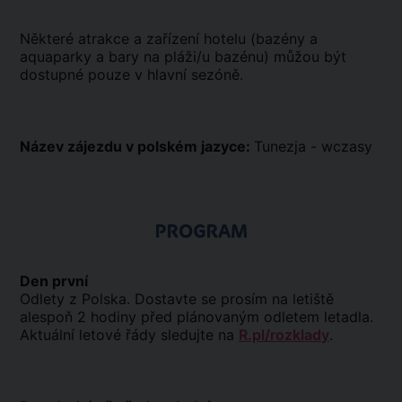
Některé atrakce a zařízení hotelu (bazény a
aquaparky a bary na pláži/u bazénu) můžou být
dostupné pouze v hlavní sezóně.
Název zájezdu v polském jazyce:
Tunezja - wczasy
PROGRAM
Den první
Odlety z Polska. Dostavte se prosím na letiště
alespoň 2 hodiny před plánovaným odletem letadla.
Aktuální letové řády sledujte na
R.pl/rozklady
.