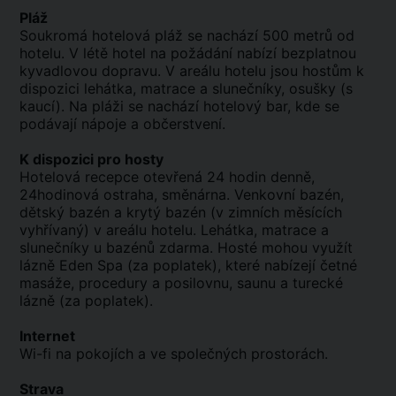
Pláž
Soukromá hotelová pláž se nachází 500 metrů od
hotelu. V létě hotel na požádání nabízí bezplatnou
kyvadlovou dopravu. V areálu hotelu jsou hostům k
dispozici lehátka, matrace a slunečníky, osušky (s
kaucí). Na pláži se nachází hotelový bar, kde se
podávají nápoje a občerstvení.
K dispozici pro hosty
Hotelová recepce otevřená 24 hodin denně,
24hodinová ostraha, směnárna. Venkovní bazén,
dětský bazén a krytý bazén (v zimních měsících
vyhřívaný) v areálu hotelu. Lehátka, matrace a
slunečníky u bazénů zdarma. Hosté mohou využít
lázně Eden Spa (za poplatek), které nabízejí četné
masáže, procedury a posilovnu, saunu a turecké
lázně (za poplatek).
Internet
Wi-fi na pokojích a ve společných prostorách.
Strava