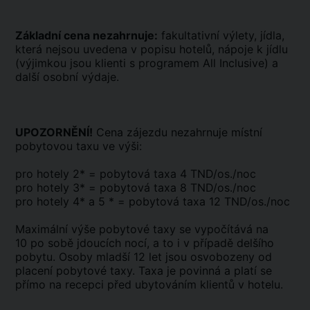
Základní cena nezahrnuje:
fakultativní výlety, jídla,
která nejsou uvedena v popisu hotelů, nápoje k jídlu
(výjimkou jsou klienti s programem All Inclusive) a
další osobní výdaje.
UPOZORNĚNÍ!
Cena zájezdu nezahrnuje místní
pobytovou taxu ve výši:
pro hotely 2* = pobytová taxa 4 TND/os./noc
pro hotely 3* = pobytová taxa 8 TND/os./noc
pro hotely 4* a 5 * = pobytová taxa 12 TND/os./noc
Maximální výše pobytové taxy se vypočítává na
10 po sobě jdoucích nocí, a to i v případě delšího
pobytu. Osoby mladší 12 let jsou osvobozeny od
placení pobytové taxy. Taxa je povinná a platí se
přímo na recepci před ubytováním klientů v hotelu.