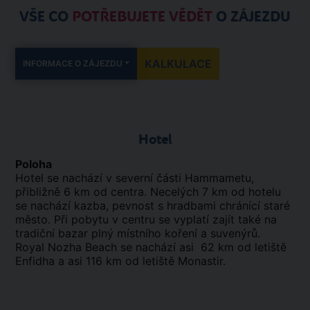
VŠE CO
POTŘEBUJETE VĚDĚT
O ZÁJEZDU
KALKULACE
INFORMACE O ZÁJEZDU
Hotel
Poloha
Hotel se nachází v severní části Hammametu,
přibližně 6 km od centra. Necelých 7 km od hotelu
se nachází kazba, pevnost s hradbami chránící staré
město. Při pobytu v centru se vyplatí zajít také na
tradiční bazar plný místního koření a suvenýrů.
Royal Nozha Beach se nachází asi 62 km od letiště
Enfidha a asi 116 km od letiště Monastir.