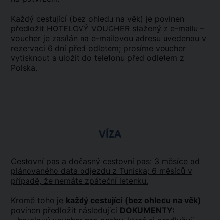
Každý cestující (bez ohledu na věk) je povinen
předložit HOTELOVÝ VOUCHER stažený z e-mailu –
voucher je zasílán na e-mailovou adresu uvedenou v
rezervaci 6 dní před odletem; prosíme voucher
vytisknout a uložit do telefonu před odletem z
Polska.
VÍZA
Cestovní pas a dočasný cestovní pas: 3 měsíce od
plánovaného data odjezdu z Tuniska; 6 měsíců v
případě, že nemáte zpáteční letenku.
Kromě toho je
každý cestující
(bez ohledu na věk)
povinen předložit následující
DOKUMENTY: