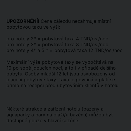
UPOZORNĚNÍ!
Cena zájezdu nezahrnuje místní
pobytovou taxu ve výši:
pro hotely 2* = pobytová taxa 4 TND/os./noc
pro hotely 3* = pobytová taxa 8 TND/os./noc
pro hotely 4* a 5 * = pobytová taxa 12 TND/os./noc
Maximální výše pobytové taxy se vypočítává na
10 po sobě jdoucích nocí, a to i v případě delšího
pobytu. Osoby mladší 12 let jsou osvobozeny od
placení pobytové taxy. Taxa je povinná a platí se
přímo na recepci před ubytováním klientů v hotelu.
Některé atrakce a zařízení hotelu (bazény a
aquaparky a bary na pláži/u bazénu) můžou být
dostupné pouze v hlavní sezóně.