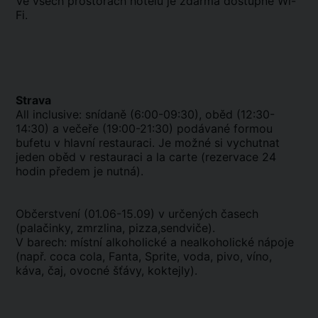
Ve všech prostorách hotelu je zdarma dostupné Wi-
Fi.
Strava
All inclusive: snídaně (6:00-09:30), oběd (12:30-
14:30) a večeře (19:00-21:30) podávané formou
bufetu v hlavní restauraci. Je možné si vychutnat
jeden oběd v restauraci a la carte (rezervace 24
hodin předem je nutná).
Občerstvení (01.06-15.09) v určených časech
(palačinky, zmrzlina, pizza,sendviče).
V barech: místní alkoholické a nealkoholické nápoje
(např. coca cola, Fanta, Sprite, voda, pivo, víno,
káva, čaj, ovocné šťávy, koktejly).