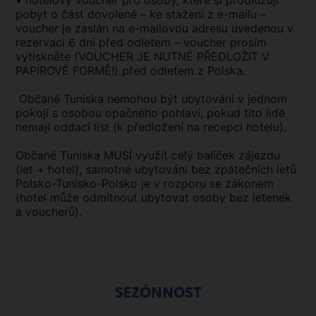
• hotelový voucher pro osoby, které si prodlužují
pobyt o část dovolené – ke stažení z e-mailu –
voucher je zaslán na e-mailovou adresu uvedenou v
rezervaci 6 dní před odletem – voucher prosím
vytiskněte (VOUCHER JE NUTNÉ PŘEDLOŽIT V
PAPÍROVÉ FORMĚ!) před odletem z Polska.
Občané Tuniska nemohou být ubytováni v jednom
pokoji s osobou opačného pohlaví, pokud tito lidé
nemají oddací list (k předložení na recepci hotelu).
Občané Tuniska MUSÍ využít celý balíček zájezdu
(let + hotel), samotné ubytování bez zpátečních letů
Polsko-Tunisko-Polsko je v rozporu se zákonem
(hotel může odmítnout ubytovat osoby bez letenek
a voucherů).
SEZÓNNOST