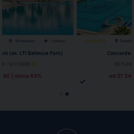
All Inclusive
Letecky
Tunisko
ark (ex. LTI Bellevue Park)
Concorde G
26 - 12.11.2026
(
8
)
05.11.202
0 Kč | sleva 43%
od 21 345