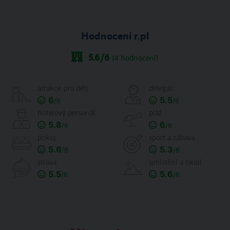
Hodnocení r.pl
5.6
/6
(
4
hodnocení)
atrakce pro děti
delegát
6
5.5
/6
/6
hotelový personál
pláž
5.8
6
/6
/6
pokoj
sport a zábava
5.6
5.3
/6
/6
strava
umístění a okolí
5.5
5.6
/6
/6