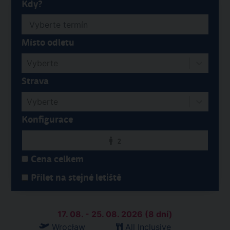
Kdy?
Místo odletu
Vyberte
Strava
Vyberte
Konfigurace
2
Cena celkem
Přílet na stejné letiště
17. 08. - 25. 08. 2026 (8 dní)
Wrocław
All Inclusive