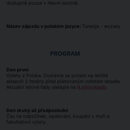
dostupné pouze v hlavní sezóně.
Název zájezdu v polském jazyce:
Tunezja - wczasy
PROGRAM
Den první
Odlety z Polska. Dostavte se prosím na letiště
alespoň 2 hodiny před plánovaným odletem letadla.
Aktuální letové řády sledujte na
R.pl/rozklady
.
Den druhý až předposlední
Čas na odpočinek, opalování, koupání v moři a
fakultativní výlety.