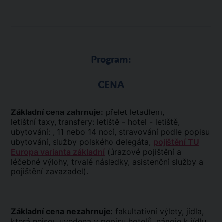
Program:
CENA
Základní cena zahrnuje:
přelet letadlem,
letištní taxy, transfery: letiště - hotel - letiště,
ubytování: , 11 nebo 14 nocí, stravování podle popisu
ubytování, služby polského delegáta,
pojištění TU
Europa varianta základní
(úrazové pojištění a
léčebné výlohy, trvalé následky, asistenční služby a
pojištění zavazadel).
Základní cena nezahrnuje:
fakultativní výlety, jídla,
která nejsou uvedena v popisu hotelů, nápoje k jídlu