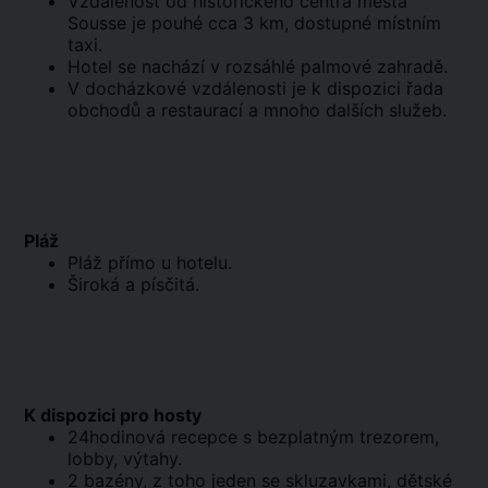
Vzdálenost od historického centra města
Sousse je pouhé cca 3 km, dostupné místním
taxi.
Hotel se nachází v rozsáhlé palmové zahradě.
V docházkové vzdálenosti je k dispozici řada
obchodů a restaurací a mnoho dalších služeb.
Pláž
Pláž přímo u hotelu.
Široká a písčitá.
K dispozici pro hosty
24hodinová recepce s bezplatným trezorem,
lobby, výtahy.
2 bazény, z toho jeden se skluzavkami, dětské