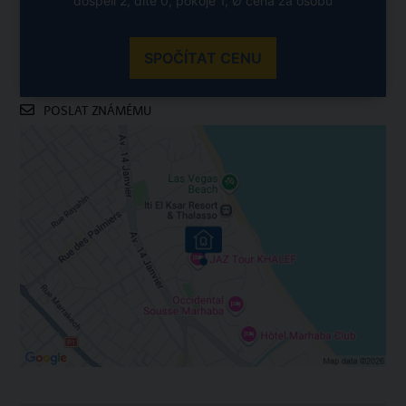
dospělí 2, dítě 0, pokoje 1, Ø cena za osobu
SPOČÍTAT CENU
POSLAT ZNÁMÉMU