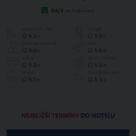
5.4
/6
(
93
hodnocení)
atrakce pro děti
delegát
5.2
5.5
/6
/6
hotelový personál
pláž
5.6
5.6
/6
/6
pokoj
sport a zábava
5.2
5.2
/6
/6
strava
umístění a okolí
5.7
5.4
/6
/6
NEJBLIŽŠÍ TERMÍNY
DO HOTELU