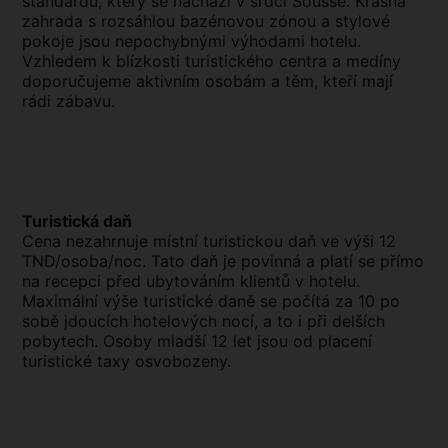
standardu, který se nachází v srdci Sousse. Krásná
zahrada s rozsáhlou bazénovou zónou a stylové
pokoje jsou nepochybnými výhodami hotelu.
Vzhledem k blízkosti turistického centra a medíny
doporučujeme aktivním osobám a těm, kteří mají
rádi zábavu.
Turistická daň
Cena nezahrnuje místní turistickou daň ve výši 12
TND/osoba/noc. Tato daň je povinná a platí se přímo
na recepci před ubytováním klientů v hotelu.
Maximální výše turistické daně se počítá za 10 po
sobě jdoucích hotelových nocí, a to i při delších
pobytech. Osoby mladší 12 let jsou od placení
turistické taxy osvobozeny.