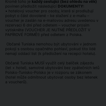
Kromě toho je
každý cestující
(bez ohledu na věk)
povinen předložit následující
DOKUMENTY:
• hotelový voucher pro osoby, které si prodlužují
pobyt o část dovolené – ke stažení z e-mailu –
voucher je zaslán na e-mailovou adresu uvedenou v
rezervaci 6 dní před odletem – voucher prosím
vytiskněte (VOUCHER JE NUTNÉ PŘEDLOŽIT V
PAPÍROVÉ FORMĚ!) před odletem z Polska.
Občané Tuniska nemohou být ubytováni v jednom
pokoji s osobou opačného pohlaví, pokud tito lidé
nemají oddací list (k předložení na recepci hotelu).
Občané Tuniska MUSÍ využít celý balíček zájezdu
(let + hotel), samotné ubytování bez zpátečních letů
Polsko-Tunisko-Polsko je v rozporu se zákonem
(hotel může odmítnout ubytovat osoby bez letenek
a voucherů).