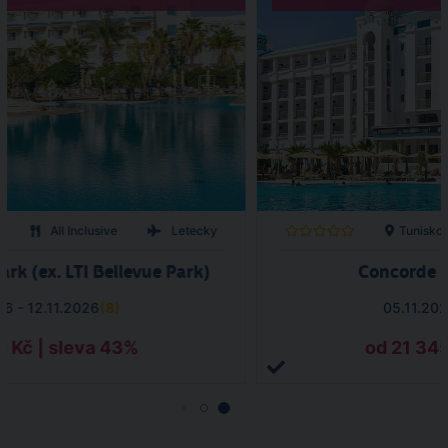
All Inclusive
Letecky
Tunisko
ark (ex. LTI Bellevue Park)
Concorde G
26 - 12.11.2026
(
8
)
05.11.202
0 Kč | sleva 43%
od 21 345