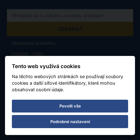
Všeobecné podmínky
Důležité - čtěte
O nás
Tento web využívá cookies
Časté dotazy
Na těchto webových stránkách se používají soubory
cookies a další síťové identifikátory, které mohou
Bezplatné zrušení rezervace bez udání důvodu
obsahovat osobní údaje.
Povolit vše
Výběr míst v letadle
Podrobné nastavení
Garance nezměněné ceny
Bezplatná změna rezervace