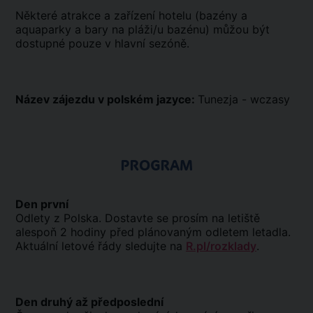
Některé atrakce a zařízení hotelu (bazény a
aquaparky a bary na pláži/u bazénu) můžou být
dostupné pouze v hlavní sezóně.
Název zájezdu v polském jazyce:
Tunezja - wczasy
PROGRAM
Den první
Odlety z Polska. Dostavte se prosím na letiště
alespoň 2 hodiny před plánovaným odletem letadla.
Aktuální letové řády sledujte na
R.pl/rozklady
.
Den druhý až předposlední