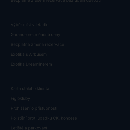
Bezplatné zrušení rezervace bez udání důvodu
Výběr míst v letadle
Garance nezměněné ceny
Bezplatná změna rezervace
Exotika s Airbusem
Exotika Dreamlinerem
Karta stálého klienta
Figlokluby
Prohlášení o přístupnosti
Pojištění proti úpadku CK, koncese
Letiště a parkování