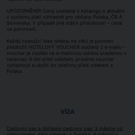
UPOZORNĚNÍ!!! Ceny uvedené v katalogu a aktuální
v systému platí výhradně pro občany Polska, ČR A
Slovenska. V případě jiné státní příslušnosti – cena
na potvrzení.
Každý cestující (bez ohledu na věk) je povinen
předložit HOTELOVÝ VOUCHER stažený z e-mailu –
voucher je zasílán na e-mailovou adresu uvedenou v
rezervaci 6 dní před odletem; prosíme voucher
vytisknout a uložit do telefonu před odletem z
Polska.
VÍZA
Cestovní pas a dočasný cestovní pas: 3 měsíce od
plánovaného data odjezdu z Tuniska; 6 měsíců v