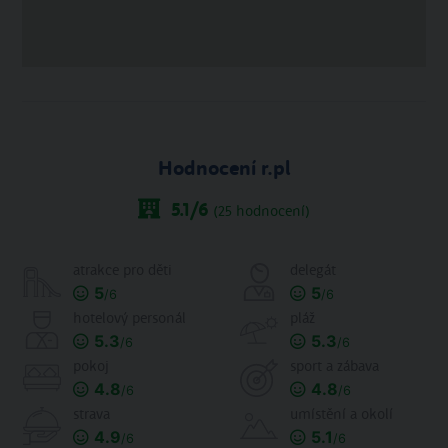
Hodnocení r.pl
5.1
/6
(
25
hodnocení)
atrakce pro děti
delegát
5
5
/6
/6
hotelový personál
pláž
5.3
5.3
/6
/6
pokoj
sport a zábava
4.8
4.8
/6
/6
strava
umístění a okolí
4.9
5.1
/6
/6