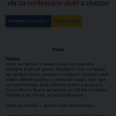
VŠE CO
POTŘEBUJETE VĚDĚT
O ZÁJEZDU
KALKULACE
INFORMACE O ZÁJEZDU
Hotel
Poloha
Hotel se nachází v severní části Hammametu,
přibližně 6 km od centra. Necelých 7 km od hotelu
se nachází kazba, pevnost s hradbami chránící staré
město. Během pobytu v centru se vyplatí zajít také
na tradiční bazar plný místního koření a suvenýrů.
Vincci Nozha Beach se nachází asi 58 km od letiště
Enfidha a asi 110 km od letiště Monastir.
Hotel se nachází v severní části Hammametu.
Upozorňujeme, že cena nezahrnuje místní turistickou