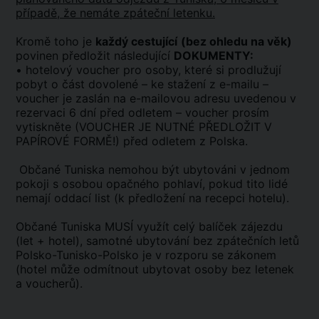
případě, že nemáte zpáteční letenku.
Kromě toho je
každý cestující
(bez ohledu na věk)
povinen předložit následující
DOKUMENTY:
• hotelový voucher pro osoby, které si prodlužují
pobyt o část dovolené – ke stažení z e-mailu –
voucher je zaslán na e-mailovou adresu uvedenou v
rezervaci 6 dní před odletem – voucher prosím
vytiskněte (VOUCHER JE NUTNÉ PŘEDLOŽIT V
PAPÍROVÉ FORMĚ!) před odletem z Polska.
Občané Tuniska nemohou být ubytováni v jednom
pokoji s osobou opačného pohlaví, pokud tito lidé
nemají oddací list (k předložení na recepci hotelu).
Občané Tuniska MUSÍ využít celý balíček zájezdu
(let + hotel), samotné ubytování bez zpátečních letů
Polsko-Tunisko-Polsko je v rozporu se zákonem
(hotel může odmítnout ubytovat osoby bez letenek
a voucherů).