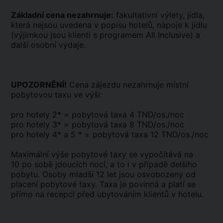
Základní cena nezahrnuje:
fakultativní výlety, jídla,
která nejsou uvedena v popisu hotelů, nápoje k jídlu
(výjimkou jsou klienti s programem All Inclusive) a
další osobní výdaje.
UPOZORNĚNÍ!
Cena zájezdu nezahrnuje místní
pobytovou taxu ve výši:
pro hotely 2* = pobytová taxa 4 TND/os./noc
pro hotely 3* = pobytová taxa 8 TND/os./noc
pro hotely 4* a 5 * = pobytová taxa 12 TND/os./noc
Maximální výše pobytové taxy se vypočítává na
10 po sobě jdoucích nocí, a to i v případě delšího
pobytu. Osoby mladší 12 let jsou osvobozeny od
placení pobytové taxy. Taxa je povinná a platí se
přímo na recepci před ubytováním klientů v hotelu.