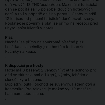
daň ve výši 12 TND/osoba/den. Maximální turistická
daň se počítá za 15 po sobě jdoucích hotelových
nocí, a to i v případě delšího pobytu. Osoby mladší
12 let jsou od placení turistické daně osvobozeny.
Poplatek je povinný a platí se přímo na recepci před
ubytováním klientů v hotelu.
Pláž
Nachází se přímo na soukromé písečné pláži.
Lehátka a slunečníky jsou hostům k dispozici.
Ručníky na kauci.
.
K dispozici pro hosty
Hotel má 3 bazény: 2 venkovní včetně jednoho pro
děti se skluzavkami a 1 krytý, výtahy, lehátka a
slunečníky u bazénu.
Doplatky: butik, obchod se suvenýry, kadeřnictví a
kosmetika. Pro relaxaci je možné využít masáže,
hammam nebo saunu.
.