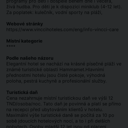
programy pro děti i dospělé během dne i večera,
živá hudba. Pro děti je k dispozici miniklub (4-12 let).
Za poplatek: kulečník, vodní sporty na pláži,
Webové stránky
https://www.vinccihoteles.com/eng/info-vincci-care
Místní kategorie
****
Podle našeho názoru
Elegantní hotel se nachází na krásné písečné pláži ve
známé turistické oblasti Hammamet.Hlavními
přednostmi hotelu jsou čisté pokoje, výhodná
poloha, pestrá kuchyně a profesionální služby.
Turistická daň
Cena nezahrnuje místní turistickou daň ve výši 12
TND/osoba/noc. Tato daň je povinná a platí se přímo
na recepci před ubytováním klientů v hotelu.
Maximální výše turistické daně se počítá za 10 po
sobě jdoucích hotelových nocí, a to i při delších
pobytech. Osoby mladší 12 let jsou od placení