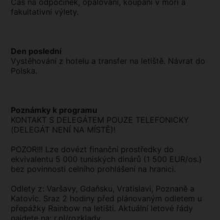
Čas na odpočinek, opalování, koupání v moři a
fakultativní výlety.
Den poslední
Vystěhování z hotelu a transfer na letiště. Návrat do
Polska.
Poznámky k programu
KONTAKT S DELEGÁTEM POUZE TELEFONICKY
(DELEGÁT NENÍ NA MÍSTĚ)!
POZOR!!! Lze dovézt finanční prostředky do
ekvivalentu 5 000 tuniských dinárů (1 500 EUR/os.)
bez povinnosti celního prohlášení na hranici.
Odlety z: Varšavy, Gdaňsku, Vratislavi, Poznaně a
Katovic. Sraz 2 hodiny před plánovaným odletem u
přepážky Rainbow na letišti. Aktuální letové řády
najdete na: r.pl/rozklady.