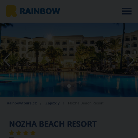
Rainbowtours.cz
Zájezdy
Nozha Beach Resort
NOZHA BEACH RESORT