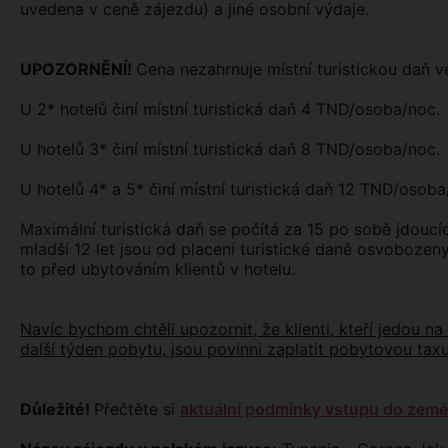
uvedena v ceně zájezdu) a jiné osobní výdaje.
UPOZORNĚNÍ!
Cena nezahrnuje místní turistickou daň ve
U 2* hotelů činí místní turistická daň 4 TND/osoba/noc.
U hotelů 3* činí místní turistická daň 8 TND/osoba/noc.
U hotelů 4* a 5* činí místní turistická daň 12 TND/osoba
Maximální turistická daň se počítá za 15 po sobě jdoucíc
mladší 12 let jsou od placení turistické daně osvobozeny.
to před ubytováním klientů v hotelu.
Navíc bychom chtěli upozornit, že klienti, kteří jedou 
další týden pobytu, jsou povinni zaplatit pobytovou taxu
Důležité!
Přečtěte si
aktuální podmínky vstupu do země