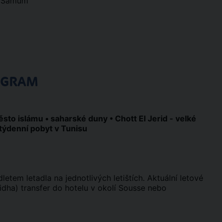
k Samum
OGRAM
sto islámu • saharské duny • Chott El Jerid - velké
 týdenní pobyt v Tunisu
tem letadla na jednotlivých letištích. Aktuální letové
fidha) transfer do hotelu v okolí Sousse nebo