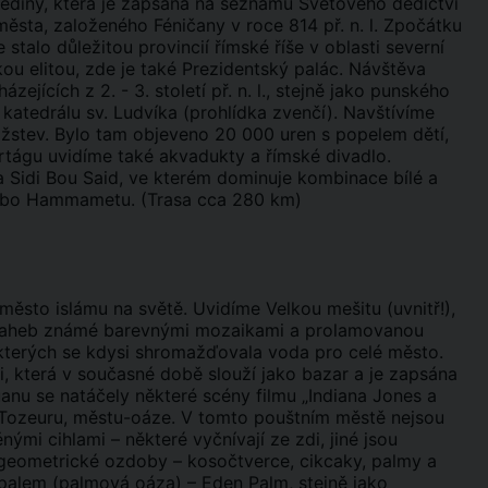
medíny, která je zapsána na seznamu Světového dědictví
ěsta, založeného Féničany v roce 814 př. n. l. Zpočátku
se stalo důležitou provincií římské říše v oblasti severní
kou elitou, zde je také Prezidentský palác. Návštěva
ících z 2. - 3. století př. n. l., stejně jako punského
katedrálu sv. Ludvíka (prohlídka zvenčí). Navštívíme
žstev. Bylo tam objeveno 20 000 uren s popelem dětí,
rtágu uvidíme také akvadukty a římské divadlo.
Sidi Bou Said, ve kterém dominuje kombinace bílé a
nebo Hammametu. (Trasa cca 280 km)
město islámu na světě. Uvidíme Velkou mešitu (uvnitř!),
i Saheb známé barevnými mozaikami a prolamovanou
 kterých se kdysi shromažďovala voda pro celé město.
 která v současné době slouží jako bazar a je zapsána
anu se natáčely některé scény filmu „Indiana Jones a
 Tozeuru, městu-oáze. V tomto pouštním městě nejsou
i cihlami – některé vyčnívají ze zdi, jiné jsou
 geometrické ozdoby – kosočtverce, cikcaky, palmy a
 palem (palmová oáza) – Eden Palm, stejně jako