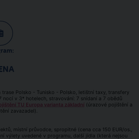
gram:
ENA
rase Polsko - Tunisko - Polsko, letištní taxy, transfery
nocí v 3* hotelech, stravování: 7 snídaní a 7 obědů
ojištění TU Europa varianta základní
(úrazové pojištění a
štění zavazadel).
ktů, místní průvodce, spropitné (cena cca 150 EUR/os.,
ivní výlety uvedené v programu, další jídla (která nejsou