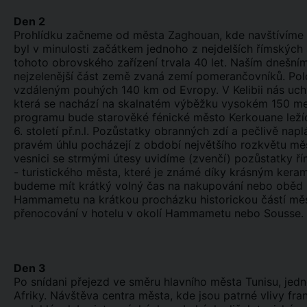
Den 2
Prohlídku začneme od města Zaghouan, kde navštívíme 
byl v minulosti začátkem jednoho z nejdelších římských
tohoto obrovského zařízení trvala 40 let. Naším dnešní
nejzelenější část země zvaná zemí pomerančovníků. Po
vzdáleným pouhých 140 km od Evropy. V Kelibii nás uchvát
která se nachází na skalnatém výběžku vysokém 150 m
programu bude starověké fénické město Kerkouane ležící 
6. století př.n.l. Pozůstatky obranných zdí a pečlivě na
pravém úhlu pocházejí z období největšího rozkvětu města 
vesnici se strmými útesy uvidíme (zvenčí) pozůstatky ř
- turistického města, které je známé díky krásným ker
budeme mít krátký volný čas na nakupování nebo oběd (
Hammametu na krátkou procházku historickou částí měs
přenocování v hotelu v okolí Hammametu nebo Souss
Den 3
Po snídani přejezd ve směru hlavního města Tunisu, jedn
Afriky. Návštěva centra města, kde jsou patrné vlivy f