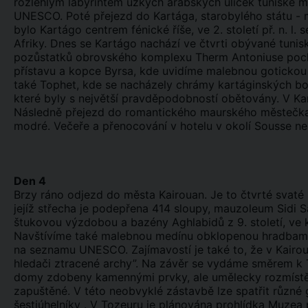
rozlehlým labyrintem úzkých arabských uliček tuniské 
UNESCO. Poté přejezd do Kartága, starobylého státu - m
bylo Kartágo centrem fénické říše, ve 2. století př. n. l. 
Afriky. Dnes se Kartágo nachází ve čtvrti obývané tunis
pozůstatků obrovského komplexu Therm Antoniuse pocházej
přístavu a kopce Byrsa, kde uvidíme malebnou gotickou 
také Tophet, kde se nacházely chrámy kartáginských bo
které byly s největší pravděpodobností obětovány. V Ka
Následně přejezd do romantického maurského městečka 
modré. Večeře a přenocování v hotelu v okolí Sousse 
Den 4
Brzy ráno odjezd do města Kairouan. Je to čtvrté svaté 
jejíž střecha je podepřena 414 sloupy, mauzoleum Sid
štukovou výzdobou a bazény Aghlabidů z 9. století, ve
Navštívíme také malebnou medínu obklopenou hradbami,
na seznamu UNESCO. Zajímavostí je také to, že v Kairou
hledači ztracené archy”. Na závěr se vydáme směrem k
domy zdobeny kamennými prvky, ale umělecky rozmístěným
zapuštěné. V této neobvyklé zástavbě lze spatřit různé
šestiúhelníky . V Tozeuru je plánována prohlídka Muzea