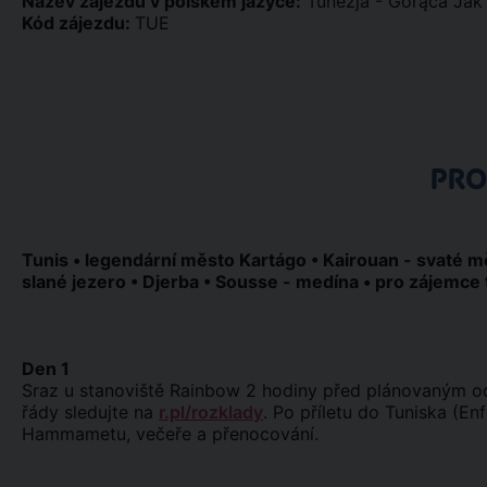
Název zájezdu v polském jazyce:
Tunezja - Gorąca Ja
Kód zájezdu:
TUE
PR
Tunis • legendární město Kartágo • Kairouan - svaté mě
slané jezero • Djerba • Sousse - medína • pro zájemce
Den 1
Sraz u stanoviště Rainbow 2 hodiny před plánovaným odle
řády sledujte na
r.pl/rozklady
. Po příletu do Tuniska (En
Hammametu, večeře a přenocování.