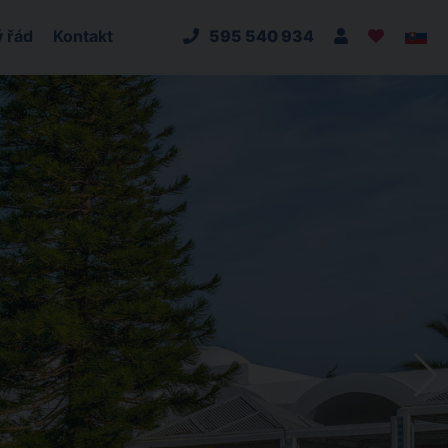
 řád
Kontakt
595 540 934