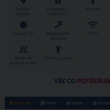
Tunisko -
Poznávací +
Rodinný
Mahdia
pobytový
Luxusní, 5*
Mezinárodní
Wi-Fi
animace
Bazén se
Rodinný pokoj
sladkou vodou
VŠE CO
POTŘEBUJE
Program
Hotel
Mapa
Počas