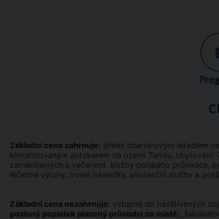
Pro
C
Základní cena zahrnuje:
přelet charterovým letadlem na t
klimatizovaným autokarem na území Tunisu, ubytování: 7 
zaměnitelných s večeřemi, služby polského průvodce,
p
léčebné výlohy, trvalé následky, asistenční služby a poji
Základní cena nezahrnuje:
vstupné do navštívených obje
povinný poplatek placený průvodci na místě
), fakultat