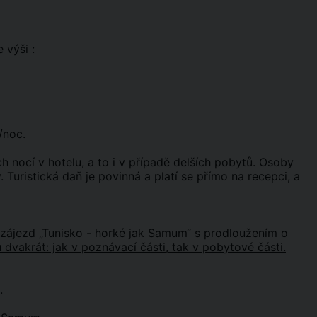
 výši :
/noc.
h nocí v hotelu, a to i v případě delších pobytů. Osoby
 Turistická daň je povinná a platí se přímo na recepci, a
na zájezd „Tunisko - horké jak Samum“ s prodloužením o
 dvakrát: jak v poznávací části, tak v pobytové části.
.