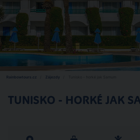
Rainbowtours.cz
Zájezdy
Tunisko - horké jak Samum
TUNISKO - HORKÉ JAK 