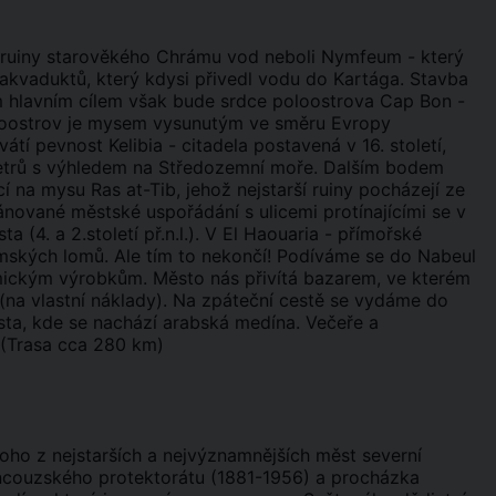
ruiny starověkého Chrámu vod neboli Nymfeum - který
 akvaduktů, který kdysi přivedl vodu do Kartága. Stavba
m hlavním cílem však bude srdce poloostrova Cap Bon -
loostrov je mysem vysunutým ve směru Evropy
í pevnost Kelibia - citadela postavená v 16. století,
etrů s výhledem na Středozemní moře. Dalším bodem
na mysu Ras at-Tib, jehož nejstarší ruiny pocházejí ze
plánované městské uspořádání s ulicemi protínajícími se v
(4. a 2.století př.n.l.). V El Haouaria - přímořské
ímských lomů. Ale tím to nekončí! Podíváme se do Nabeul
amickým výrobkům. Město nás přivítá bazarem, ve kterém
na vlastní náklady). Na zpáteční cestě se vydáme do
ta, kde se nachází arabská medína. Večeře a
e. (Trasa cca 280 km)
oho z nejstarších a nejvýznamnějších měst severní
rancouzského protektorátu (1881-1956) a procházka