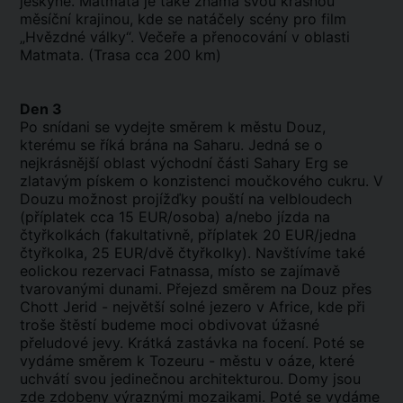
jeskyně. Matmata je také známá svou krásnou
měsíční krajinou, kde se natáčely scény pro film
„Hvězdné války“. Večeře a přenocování v oblasti
Matmata. (Trasa cca 200 km)
Den 3
Po snídani se vydejte směrem k městu Douz,
kterému se říká brána na Saharu. Jedná se o
nejkrásnější oblast východní části Sahary Erg se
zlatavým pískem o konzistenci moučkového cukru. V
Douzu možnost projížďky pouští na velbloudech
(příplatek cca 15 EUR/osoba) a/nebo jízda na
čtyřkolkách (fakultativně, příplatek 20 EUR/jedna
čtyřkolka, 25 EUR/dvě čtyřkolky). Navštívíme také
eolickou rezervaci Fatnassa, místo se zajímavě
tvarovanými dunami. Přejezd směrem na Douz přes
Chott Jerid - největší solné jezero v Africe, kde při
troše štěstí budeme moci obdivovat úžasné
přeludové jevy. Krátká zastávka na focení. Poté se
vydáme směrem k Tozeuru - městu v oáze, které
uchvátí svou jedinečnou architekturou. Domy jsou
zde zdobeny výraznými mozaikami. Poté se vydáme