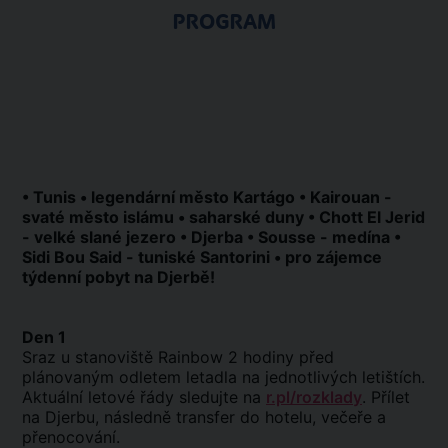
PROGRAM
• Tunis • legendární město Kartágo • Kairouan -
svaté město islámu • saharské duny • Chott El Jerid
- velké slané jezero • Djerba • Sousse - medína •
Sidi Bou Said - tuniské Santorini • pro zájemce
týdenní pobyt na Djerbě!
Den 1
Sraz u stanoviště Rainbow 2 hodiny před
plánovaným odletem letadla na jednotlivých letištích.
Aktuální letové řády sledujte na
r.pl/rozklady
. Přílet
na Djerbu, následně transfer do hotelu, večeře a
přenocování.