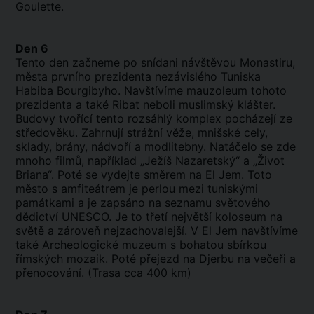
Goulette.
Den 6
Tento den začneme po snídani návštěvou Monastiru,
města prvního prezidenta nezávislého Tuniska
Habiba Bourgibyho. Navštívíme mauzoleum tohoto
prezidenta a také Ribat neboli muslimský klášter.
Budovy tvořící tento rozsáhlý komplex pocházejí ze
středověku. Zahrnují strážní věže, mnišské cely,
sklady, brány, nádvoří a modlitebny. Natáčelo se zde
mnoho filmů, například „Ježíš Nazaretský“ a „Život
Briana“. Poté se vydejte směrem na El Jem. Toto
město s amfiteátrem je perlou mezi tuniskými
památkami a je zapsáno na seznamu světového
dědictví UNESCO. Je to třetí největší koloseum na
světě a zároveň nejzachovalejší. V El Jem navštívíme
také Archeologické muzeum s bohatou sbírkou
římských mozaik. Poté přejezd na Djerbu na večeři a
přenocování. (Trasa cca 400 km)