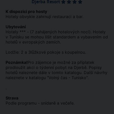
Djerba Resort
K dispozici pro hosty
Hotely obvykle zahrnují restauraci a bar.
Ubytování
Hotely *** - (7 zahájených hotelových nocí). Hotely
v Tunisku se mohou lišit standardem a vybavením od
hotelů v evropských zemích.
Lodžie: 2 a 3lůžkové pokoje s koupelnou.
Poznámka!
Pro zájemce je možné za příplatek
prodloužit akci o týdenní pobyt na Djerbě. Popisy
hotelů naleznete dále v tomto katalogu. Další návrhy
naleznete v katalogu "Volný čas - Tunisko".
.
Strava
Podle programu - snídaně a večeře.
.