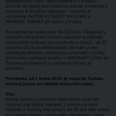
prázdninovou část - nutno stáhnout z e-mailu -
voucher se zasílá na e-mailovou adresu uvedenou v
rezervaci 6 dní před odjezdem - voucher si
vytiskněte (NUTNÉ VYTVOŘIT VOUCHER V
PAPÍROVÉ FORMĚ!) při odletu z Polska.
Poznámka (aktualizováno 16.08.2024): Zákazníci s
polským občanstvím mohou cestovat na základě
občanského průkazu (na přechodnou dobu), do 31.
prosince 2024, za předpokladu, že mají u sebe
následující doklady: potvrzenou rezervaci v hotelu,
potvrzenou zpáteční letenku = KONTRAKT (přílet do
Tuniska pravidelnými a charterovými lety je
povolen).
Poznámka: od 1. ledna 2025. je vstup do Tuniska
povinný pouze na základě cestovního pasu.
Visa
Každý cestující s polským občanstvím musí mít
cestovní pas platný nejméně 3 měsíce od data
odjezdu z Tuniska. Pro pobyty do 90 dnů není vízum
pro polské občany vyžadováno. Na občany jiných