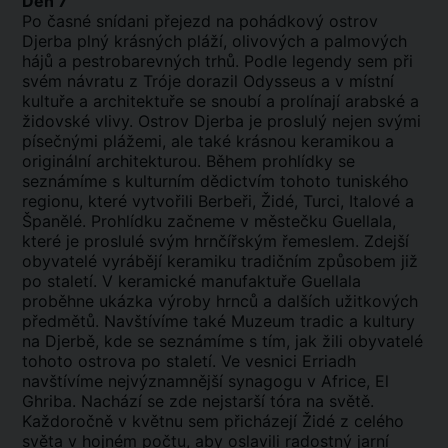
Den 7
Po časné snídani přejezd na pohádkový ostrov
Djerba plný krásných pláží, olivových a palmových
hájů a pestrobarevných trhů. Podle legendy sem při
svém návratu z Tróje dorazil Odysseus a v místní
kultuře a architektuře se snoubí a prolínají arabské a
židovské vlivy. Ostrov Djerba je proslulý nejen svými
písečnými plážemi, ale také krásnou keramikou a
originální architekturou. Během prohlídky se
seznámíme s kulturním dědictvím tohoto tuniského
regionu, které vytvořili Berbeři, Židé, Turci, Italové a
Španělé. Prohlídku začneme v městečku Guellala,
které je proslulé svým hrnčířským řemeslem. Zdejší
obyvatelé vyrábějí keramiku tradičním způsobem již
po staletí. V keramické manufaktuře Guellala
proběhne ukázka výroby hrnců a dalších užitkových
předmětů. Navštívíme také Muzeum tradic a kultury
na Djerbě, kde se seznámíme s tím, jak žili obyvatelé
tohoto ostrova po staletí. Ve vesnici Erriadh
navštívíme nejvýznamnější synagogu v Africe, El
Ghriba. Nachází se zde nejstarší tóra na světě.
Každoročně v květnu sem přicházejí Židé z celého
světa v hojném počtu, aby oslavili radostný jarní