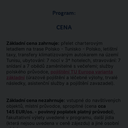
Program:
CENA
Základní cena zahrnuje:
přelet charterovým
letadlem na trase Polsko - Tunisko - Polsko, letištní
taxy, transfery klimatizovaným autokarem na území
Tunisu, ubytování: 7 nocí v 3* hotelech, stravování: 7
snídaní a 7 obědů zaměnitelné s večeřemi; služby
polského průvodce,
pojištění TU Europa varianta
základní
(úrazové pojištění a léčebné výlohy, trvalé
následky, asistenční služby a pojištění zavazadel).
Základní cena nezahrnuje:
vstupné do navštívených
objektů, místní průvodce, spropitné (cena
cca
145 EUR/os. - povinný poplatek platný průvodci
),
fakultativní výlety uvedené v programu, další jídla
(která nejsou uvedena v ceně zájezdu) a jiné osobní