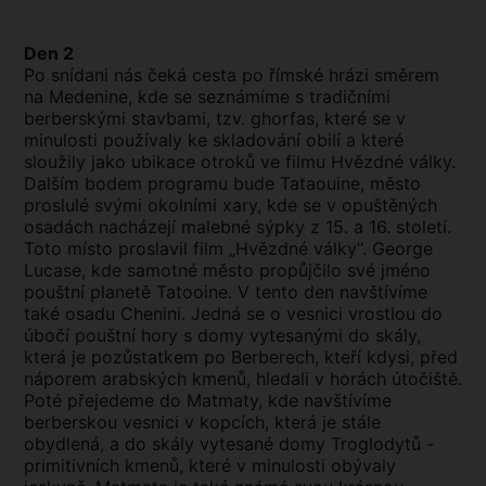
Den 2
Po snídani nás čeká cesta po římské hrázi směrem
na Medenine, kde se seznámíme s tradičními
berberskými stavbami, tzv. ghorfas, které se v
minulosti používaly ke skladování obilí a které
sloužily jako ubikace otroků ve filmu Hvězdné války.
Dalším bodem programu bude Tataouine, město
proslulé svými okolními xary, kde se v opuštěných
osadách nacházejí malebné sýpky z 15. a 16. století.
Toto místo proslavil film „Hvězdné války“. George
Lucase, kde samotné město propůjčilo své jméno
pouštní planetě Tatooine. V tento den navštívíme
také osadu Chenini. Jedná se o vesnici vrostlou do
úbočí pouštní hory s domy vytesanými do skály,
která je pozůstatkem po Berberech, kteří kdysi, před
náporem arabských kmenů, hledali v horách útočiště.
Poté přejedeme do Matmaty, kde navštívíme
berberskou vesnici v kopcích, která je stále
obydlená, a do skály vytesané domy Troglodytů -
primitivních kmenů, které v minulosti obývaly