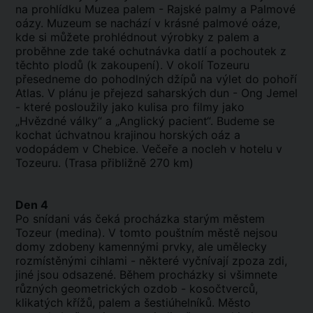
na prohlídku Muzea palem - Rajské palmy a Palmové
oázy. Muzeum se nachází v krásné palmové oáze,
kde si můžete prohlédnout výrobky z palem a
proběhne zde také ochutnávka datlí a pochoutek z
těchto plodů (k zakoupení). V okolí Tozeuru
přesedneme do pohodlných džípů na výlet do pohoří
Atlas. V plánu je přejezd saharských dun - Ong Jemel
- které posloužily jako kulisa pro filmy jako
„Hvězdné války“ a „Anglický pacient“. Budeme se
kochat úchvatnou krajinou horských oáz a
vodopádem v Chebice. Večeře a nocleh v hotelu v
Tozeuru. (Trasa přibližně 270 km)
Den 4
Po snídani vás čeká procházka starým městem
Tozeur (medina). V tomto pouštním městě nejsou
domy zdobeny kamennými prvky, ale umělecky
rozmístěnými cihlami - některé vyčnívají zpoza zdi,
jiné jsou odsazené. Během procházky si všimnete
různých geometrických ozdob - kosočtverců,
klikatých křížů, palem a šestiúhelníků. Město