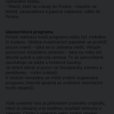
vybraného hotelu.
- Klienti, kteří se vracejí do Polska - transfer na
letiště, zavazadlové a pasové odbavení, odlet do
Polska.
Upozornění k programu
Pořadí realizace bodů programu může být změněno
či zrušeno. Většina muslimských památek se prohlíží
pouze zvenčí - týká se to zejména mešit. Věnujte
pozornost vhodnému oblečení - ženy by měly mít
dlouhé sukně a zakrytá ramena. To se samozřejmě
nevztahuje na pláže a hotelové bazény.
Je dobré dávat si pozor na fotoaparáty, kamery a
peněženky - riziko krádeží.
V období ramadánu se může změnit organizace
programu (hlavně spojená se změnami otevíracích
hodin objektů).
Výše uvedený text je překladem polského originálu,
který je závazný a je nedílnou součástí smlouvy o
zájezdu. Chyby v překladu nebo změny obsahu