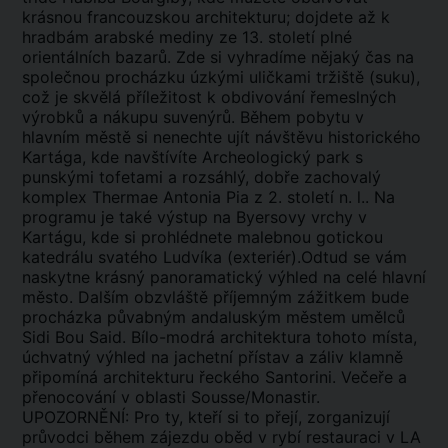
krásnou francouzskou architekturu; dojdete až k
hradbám arabské mediny ze 13. století plné
orientálních bazarů. Zde si vyhradíme nějaký čas na
společnou procházku úzkými uličkami tržiště (suku),
což je skvělá příležitost k obdivování řemeslných
výrobků a nákupu suvenýrů. Během pobytu v
hlavním městě si nenechte ujít návštěvu historického
Kartága, kde navštívíte Archeologický park s
punskými tofetami a rozsáhlý, dobře zachovalý
komplex Thermae Antonia Pia z 2. století n. l.. Na
programu je také výstup na Byersovy vrchy v
Kartágu, kde si prohlédnete malebnou gotickou
katedrálu svatého Ludvíka (exteriér).Odtud se vám
naskytne krásný panoramatický výhled na celé hlavní
město. Dalším obzvláště příjemným zážitkem bude
procházka půvabným andaluským městem umělců
Sidi Bou Said. Bílo-modrá architektura tohoto místa,
úchvatný výhled na jachetní přístav a záliv klamně
připomíná architekturu řeckého Santorini. Večeře a
přenocování v oblasti Sousse/Monastir.
UPOZORNĚNÍ: Pro ty, kteří si to přejí, zorganizují
průvodci během zájezdu oběd v rybí restauraci v LA