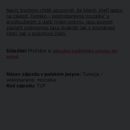
Navíc bychom chtěli upozornit, že klienti, kteří jedou
na zájezd „Tunisko - pestrobarevná mozaika“ s
prodloužením o další týden pobytu, jsou povinni
zaplatit pobytovou taxu dvakrát: jak v poznávací
části, tak v pobytové části.
Důležité!
Přečtěte si
aktuální podmínky vstupu do
země
.
Název zájezdu v polském jazyce:
Tunezja -
wielobarwna mozaika
Kód zájezdu:
TUF