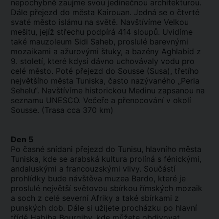
nepochybně zaujme svou jedinečnou architekturou.
Dále přejezd do města Kairouan. Jedná se o čtvrté
svaté město islámu na světě. Navštívíme Velkou
mešitu, jejíž střechu podpírá 414 sloupů. Uvidíme
také mauzoleum Sidi Saheb, proslulé barevnými
mozaikami a ažurovými štuky, a bazény Aghlabid z
9. století, které kdysi dávno uchovávaly vodu pro
celé město. Poté přejezd do Sousse (Susa), třetího
největšího města Tuniska, často nazývaného „Perla
Sehelu“. Navštívíme historickou Medinu zapsanou na
seznamu UNESCO. Večeře a přenocování v okolí
Sousse. (Trasa cca 370 km)
Den 5
Po časné snídani přejezd do Tunisu, hlavního města
Tuniska, kde se arabská kultura prolíná s fénickými,
andaluskými a francouzskými vlivy. Součástí
prohlídky bude návštěva muzea Bardo, které je
proslulé největší světovou sbírkou římských mozaik
a soch z celé severní Afriky a také sbírkami z
punských dob. Dále si užijete procházku po hlavní
třídě Habiba Bourgiby, kde můžete obdivovat