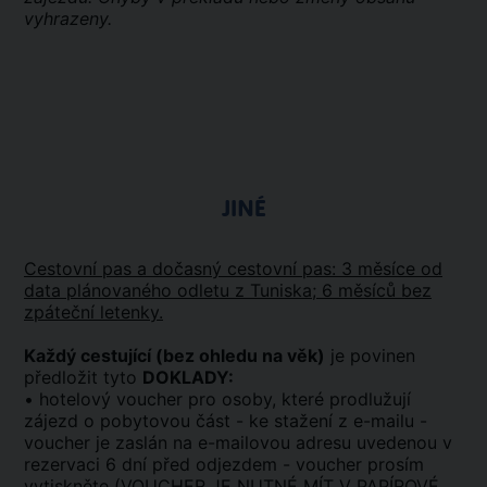
vyhrazeny.
JINÉ
Cestovní pas a dočasný cestovní pas: 3 měsíce od
data plánovaného odletu z Tuniska; 6 měsíců bez
zpáteční letenky.
Každý cestující (bez ohledu na věk)
je povinen
předložit tyto
DOKLADY:
• hotelový voucher pro osoby, které prodlužují
zájezd o pobytovou část - ke stažení z e-mailu -
voucher je zaslán na e-mailovou adresu uvedenou v
rezervaci 6 dní před odjezdem - voucher prosím
vytiskněte (VOUCHER JE NUTNÉ MÍT V PAPÍROVÉ