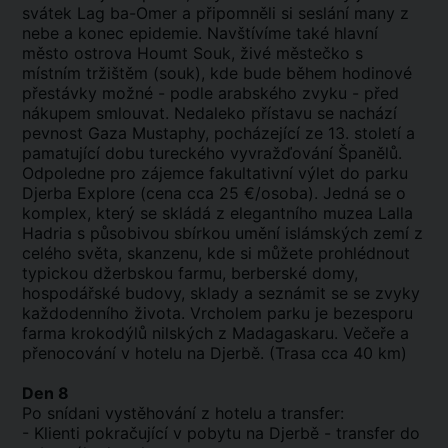
svátek Lag ba-Omer a připomněli si seslání many z
nebe a konec epidemie. Navštívíme také hlavní
město ostrova Houmt Souk, živé městečko s
místním tržištěm (souk), kde bude během hodinové
přestávky možné - podle arabského zvyku - před
nákupem smlouvat. Nedaleko přístavu se nachází
pevnost Gaza Mustaphy, pocházející ze 13. století a
pamatující dobu tureckého vyvražďování Španělů.
Odpoledne pro zájemce fakultativní výlet do parku
Djerba Explore (cena cca 25 €/osoba). Jedná se o
komplex, který se skládá z elegantního muzea Lalla
Hadria s působivou sbírkou umění islámských zemí z
celého světa, skanzenu, kde si můžete prohlédnout
typickou džerbskou farmu, berberské domy,
hospodářské budovy, sklady a seznámit se se zvyky
každodenního života. Vrcholem parku je bezesporu
farma krokodýlů nilských z Madagaskaru. Večeře a
přenocování v hotelu na Djerbě. (Trasa cca 40 km)
Den 8
Po snídani vystěhování z hotelu a transfer:
- Klienti pokračující v pobytu na Djerbě - transfer do