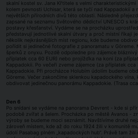
skalní kostel sv. Jana Křtitele s velmi charakteristický
kolem pevnosti Uchisar, která se tyčí nad Kappadokií a
největších přírodních divů této oblasti. Následně přej
zapsané na seznamu Světového dědictví UNESCO s krás
postavy křesťanství. Vydáme se na procházku uprostřed 
představují jednotlivé skalní útvary a proč místní říkají
několik nejkrásnějších míst regionu, kde budeme obdiv
pořídit si jedinečné fotografie z panoramatu v Göreme.
šperků z onyxu. Pozdě odpoledne pro zájemce bláznivý v
příplatek cca 60 EUR) nebo projížďka na koni (za přípl
Kappadokii. Po večeři zveme zájemce (za příplatek cc
Kappadokie. Při procházce Holubím údolím budeme obdiv
Göreme. Večer zakončíme sklenkou kapadockého vína, 
obdivovat jedinečnou panorámu Kappadokie. (Trasa cc
Den 6
Po snídani se vydáme na panorama Devrent - kde si příro
podobě zvířat a šelem. Procházka po městě Avanos - zn
výroby se budeme moci seznámit. Navštívíme druhé nejzn
zároveň místem, kde až do roku 1924 žili v komunitě 
údolí Pasabag plném „kapadockých hub“. Právě tam žili 