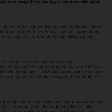
zájemce: projížďka na koni, pro zájemce další týden
tem letadla na jednotlivých letištích. Aktuální letové
etu transfer do hotelu v Antalyi, setkání s průvodcem.
to den večeři, místo toho dostávají balíčky s jídlem.
- Tinaztepe, která je známá díky léčivým
tarších objevených osad (z doby kolem roku 7500 př. n.
vštívíme Sultahani - seldžucký karavanseráj (hostinec) z
čeře a přenocování v hotelu v Aksaray (nebo okolí). (Trasa
, které je známé díky skalnímu klášteru považovanému
. Dalším bodem prohlídky bude údolí Ihlara - díky
 Canyonu (trekking spojený s prohlídkou skalních