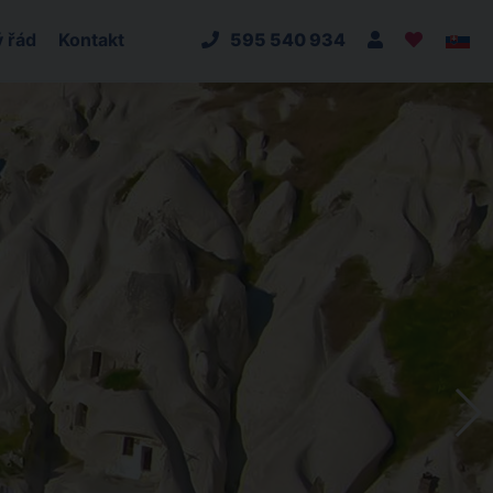
 řád
Kontakt
595 540 934