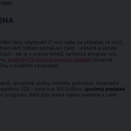
gram:
ENA
ištní taxy, ubytování (7 nocí nebo za příplatek 14 nocí),
ravování: během poznávací části - snídaně a večeře
ti - jak je v popisu hotelů, turistický program (viz
ytu,
pojištění TU Europa varianta základní
(úrazové
užby a pojištění zavazadel).
ktů, spropitné, služby místního průvodce, rezervační
v systému TGS - cena cca 195 EUR/os. (
povinný poplatek
é v programu, další jídla (která nejsou uvedena v ceně
.