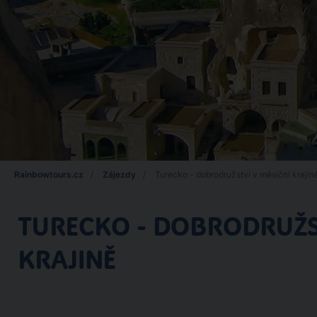
Rainbowtours.cz
Zájezdy
Turecko - dobrodružství v měsíční krajin
TURECKO - DOBRODRUŽST
KRAJINĚ