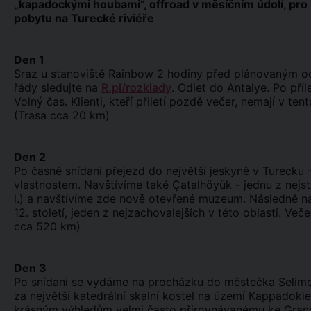
„kapadockými houbami“, offroad v měsíčním údolí, pro 
pobytu na Turecké riviéře
Den 1
Sraz u stanoviště Rainbow 2 hodiny před plánovaným odle
řády sledujte na
R.pl/rozklady
. Odlet do Antalye. Po příl
Volný čas. Klienti, kteří přiletí pozdě večer, nemají v ten
(Trasa cca 20 km)
Den 2
Po časné snídani přejezd do největší jeskyně v Turecku 
vlastnostem. Navštívíme také Çatalhöyük - jednu z nejs
l.) a navštívíme zde nově otevřené muzeum. Následně na
12. století, jeden z nejzachovalejších v této oblasti. Ve
cca 520 km)
Den 3
Po snídani se vydáme na procházku do městečka Selime
za největší katedrální skalní kostel na území Kappadokie
krásným výhledům velmi často přirovnávanému ke Grand