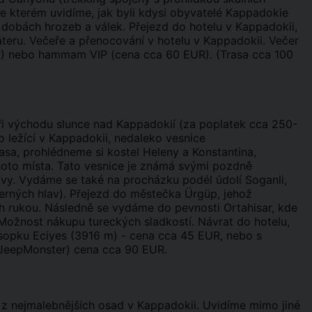
ve kterém uvidíme, jak byli kdysi obyvatelé Kappadokie
 dobách hrozeb a válek. Přejezd do hotelu v Kappadokii,
áteru. Večeře a přenocování v hotelu v Kappadokii. Večer
UR) nebo hammam VIP (cena cca 60 EUR). (Trasa cca 100
i východu slunce nad Kappadokií (za poplatek cca 250-
 ležící v Kappadokii, nedaleko vesnice
sa, prohlédneme si kostel Heleny a Konstantina,
hoto místa. Tato vesnice je známá svými pozdně
vy. Vydáme se také na procházku podél údolí Soganli,
Černých hlav). Přejezd do městečka Ürgüp, jehož
ých rukou. Následně se vydáme do pevnosti Ortahisar, kde
 Možnost nákupu tureckých sladkostí. Návrat do hotelu,
sopku Eciyes (3916 m) - cena cca 45 EUR, nebo s
t/JeepMonster) cena cca 90 EUR.
é z nejmalebnějších osad v Kappadokii. Uvidíme mimo jiné