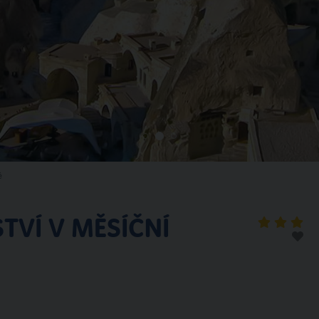
ě
VÍ V MĚSÍČNÍ