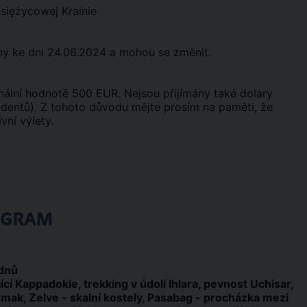
siężycowej Krainie
y ke dni 24.06.2024 a mohou se změnit.
nální hodnotě 500 EUR. Nejsou přijímány také dolary
dentů). Z tohoto důvodu mějte prosím na paměti, že
ivní výlety.
OGRAM
 dnů
í Kappadokie, trekking v údolí Ihlara, pevnost Uchisar,
irmak, Zelve - skalní kostely, Pasabag - procházka mezi