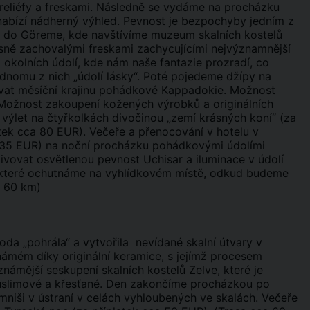
mi reliéfy a freskami. Následně se vydáme na procházku
 nabízí nádherný výhled. Pevnost je bezpochyby jedním z
ezd do Göreme, kde navštívíme muzeum skalních kostelů
ně zachovalými freskami zachycujícími nejvýznamnější
okolních údolí, kde nám naše fantazie prozradí, co
 jednomu z nich „údolí lásky“. Poté pojedeme džípy na
ovat měsíční krajinu pohádkové Kappadokie. Možnost
 Možnost zakoupení kožených výrobků a originálních
ýlet na čtyřkolkách divočinou „zemí krásných koní“ (za
atek cca 80 EUR). Večeře a přenocování v hotelu v
a 35 EUR) na noční procházku pohádkovými údolími
ovat osvětlenou pevnost Uchisar a iluminace v údolí
které ochutnáme na vyhlídkovém místě, odkud budeme
a 60 km)
da „pohrála“ a vytvořila nevídané skalní útvary v
ámém díky originální keramice, s jejímž procesem
ámější seskupení skalních kostelů Zelve, které je
muslimové a křesťané. Den zakončíme procházkou po
mniši v ústraní v celách vyhloubených ve skalách. Večeře