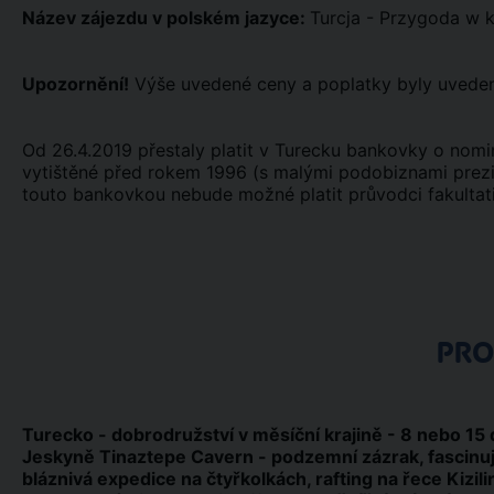
Název zájezdu v polském jazyce:
Turcja - Przygoda w k
Upozornění!
Výše uvedené ceny a poplatky byly uveden
Od 26.4.2019 přestaly platit v Turecku bankovky o nomi
vytištěné před rokem 1996 (s malými podobiznami prezi
touto bankovkou nebude možné platit průvodci fakultat
PR
Turecko - dobrodružství v měsíční krajině - 8 nebo 15
Jeskyně Tinaztepe Cavern - podzemní zázrak, fascinujíc
bláznivá expedice na čtyřkolkách, rafting na řece Kizil