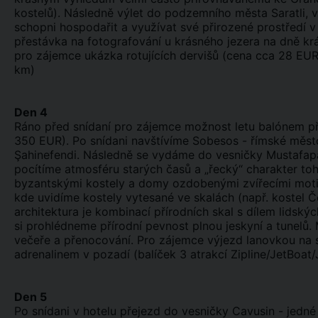
kostelů). Následně výlet do podzemního města Saratli, 
schopni hospodařit a využívat své přirozené prostředí v
přestávka na fotografování u krásného jezera na dně kr
pro zájemce ukázka rotujících dervišů (cena cca 28 E
km)
Den 4
Ráno před snídaní pro zájemce možnost letu balónem př
350 EUR). Po snídani navštívíme Sobesos - římské město
Şahinefendi. Následně se vydáme do vesničky Mustafapa
pocítíme atmosféru starých časů a „řecký“ charakter to
byzantskými kostely a domy ozdobenými zvířecími moti
kde uvidíme kostely vytesané ve skalách (např. kostel 
architektura je kombinací přírodních skal s dílem lidsk
si prohlédneme přírodní pevnost plnou jeskyní a tunelů.
večeře a přenocování. Pro zájemce výjezd lanovkou na 
adrenalinem v pozadí (balíček 3 atrakcí Zipline/JetBoa
Den 5
Po snídani v hotelu přejezd do vesničky Cavusin - jedn