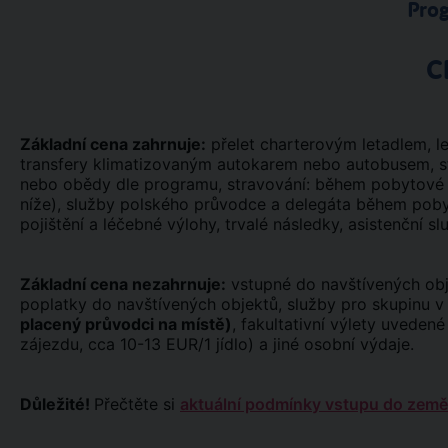
Pro
C
Základní cena zahrnuje:
přelet charterovým letadlem, let
transfery klimatizovaným autokarem nebo autobusem, st
nebo obědy dle programu, stravování: během pobytové čás
níže), služby polského průvodce a delegáta během pob
pojištění a léčebné výlohy, trvalé následky, asistenční sl
Základní cena nezahrnuje:
vstupné do navštívených obje
poplatky do navštívených objektů, služby pro skupinu 
placený průvodci na místě)
, fakultativní výlety uveden
zájezdu, cca 10-13 EUR/1 jídlo) a jiné osobní výdaje.
Důležité!
Přečtěte si
aktuální podmínky vstupu do země