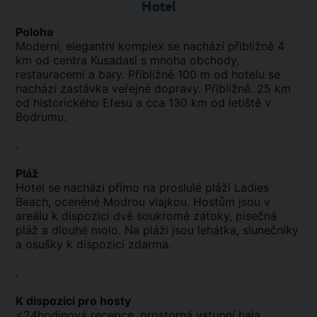
Hotel
Poloha
Moderní, elegantní komplex se nachází přibližně 4
km od centra Kusadasi s mnoha obchody,
restauracemi a bary. Přibližně 100 m od hotelu se
nachází zastávka veřejné dopravy. Přibližně. 25 km
od historického Efesu a cca 130 km od letiště v
Bodrumu.
.
Pláž
Hotel se nachází přímo na proslulé pláži Ladies
Beach, oceněné Modrou vlajkou. Hostům jsou v
areálu k dispozici dvě soukromé zátoky, písečná
pláž a dlouhé molo. Na pláži jsou lehátka, slunečníky
a osušky k dispozici zdarma.
.
K dispozici pro hosty
<24hodinová recepce, prostorná vstupní hala,