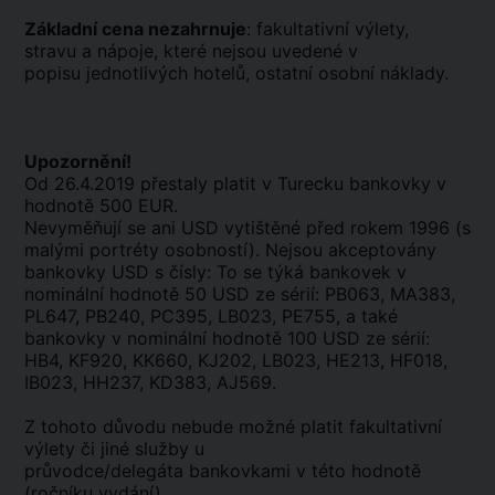
Základní cena nezahrnuje
: fakultativní výlety,
stravu a nápoje, které nejsou uvedené v
popisu jednotlivých hotelů, ostatní osobní náklady.
Upozornění!
Od 26.4.2019 přestaly platit v Turecku bankovky v
hodnotě 500 EUR.
Nevyměňují se ani USD vytištěné před rokem 1996 (s
malými portréty osobností). Nejsou akceptovány
bankovky USD s čísly: To se týká bankovek v
nominální hodnotě 50 USD ze sérií: PB063, MA383,
PL647, PB240, PC395, LB023, PE755, a také
bankovky v nominální hodnotě 100 USD ze sérií:
HB4, KF920, KK660, KJ202, LB023, HE213, HF018,
IB023, HH237, KD383, AJ569.
Z tohoto důvodu nebude možné platit fakultativní
výlety či jiné služby u
průvodce/delegáta bankovkami v této hodnotě
(ročníku vydání).