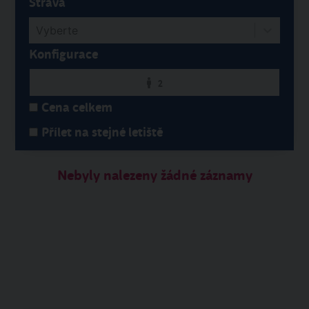
Strava
Vyberte
Konfigurace
2
Cena celkem
Přílet na stejné letiště
Nebyly nalezeny žádné záznamy