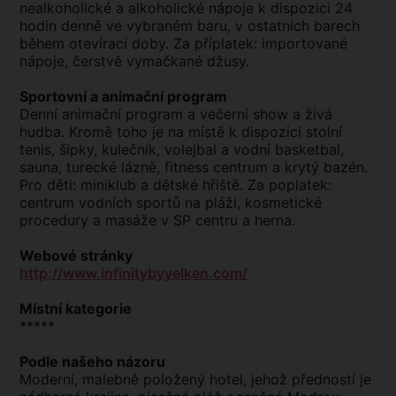
nealkoholické a alkoholické nápoje k dispozici 24
hodin denně ve vybraném baru, v ostatních barech
během otevírací doby. Za příplatek: importované
nápoje, čerstvě vymačkané džusy.
Sportovní a animační program
Denní animační program a večerní show a živá
hudba. Kromě toho je na místě k dispozici stolní
tenis, šipky, kulečník, volejbal a vodní basketbal,
sauna, turecké lázně, fitness centrum a krytý bazén.
Pro děti: miniklub a dětské hřiště. Za poplatek:
centrum vodních sportů na pláži, kosmetické
procedury a masáže v SP centru a herna.
Webové stránky
http://www.infinitybyyelken.com/
Místní kategorie
*****
Podle našeho názoru
Moderní, malebně položený hotel, jehož předností je