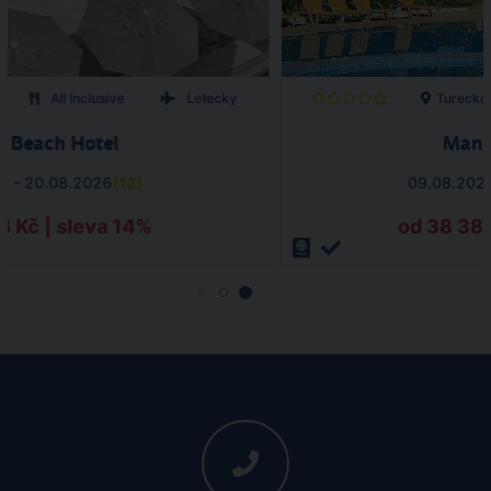
All Inclusive
Letecky
Turecko
 Beach Hotel
Mand
6 - 20.08.2026
(
12
)
09.08.2026
4 Kč | sleva 14%
od 38 380