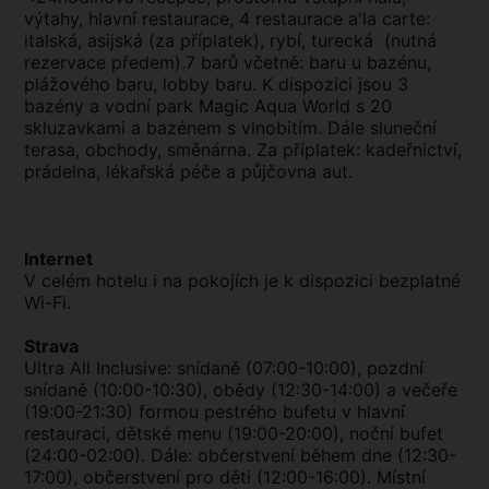
výtahy, hlavní restaurace, 4 restaurace a'la carte:
italská, asijská (za příplatek), rybí, turecká (nutná
rezervace předem).7 barů včetně: baru u bazénu,
plážového baru, lobby baru. K dispozici jsou 3
bazény a vodní park Magic Aqua World s 20
skluzavkami a bazénem s vlnobitím. Dále sluneční
terasa, obchody, směnárna. Za příplatek: kadeřnictví,
prádelna, lékařská péče a půjčovna aut.
Internet
V celém hotelu i na pokojích je k dispozici bezplatné
Wi-Fi.
Strava
Ultra All Inclusive: snídaně (07:00-10:00), pozdní
snídaně (10:00-10:30), obědy (12:30-14:00) a večeře
(19:00-21:30) formou pestrého bufetu v hlavní
restauraci, dětské menu (19:00-20:00), noční bufet
(24:00-02:00). Dále: občerstvení během dne (12:30-
17:00), občerstvení pro děti (12:00-16:00). Místní