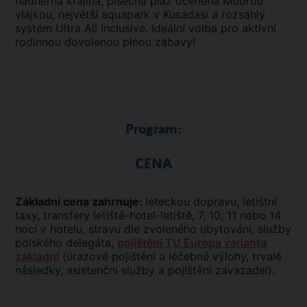
nádherná krajina, písečná pláž oceněná Modrou
vlajkou, největší aquapark v Kusadasi a rozsáhlý
systém Ultra All Inclusive. Ideální volba pro aktivní
rodinnou dovolenou plnou zábavy!
Program:
CENA
Základní cena zahrnuje:
leteckou dopravu, letištní
taxy, transfery letiště-hotel-letiště, 7, 10, 11 nebo 14
nocí v hotelu, stravu dle zvoleného ubytování, služby
polského delegáta,
pojištění TU Europa varianta
základní
(úrazové pojištění a léčebné výlohy, trvalé
následky, asistenční služby a pojištění zavazadel).