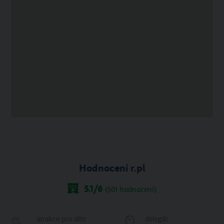
Hodnocení r.pl
5.1
/6
(
501
hodnocení)
atrakce pro děti
delegát