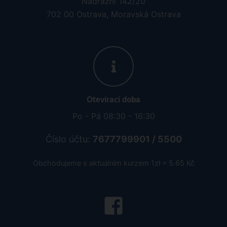
Kontaktujte nás
tel.: 595 540 934
e-mail: info@rainbowtours.cz
Pobočka Ostrava
Nádražní 142/20
702 00 Ostrava, Moravská Ostrava