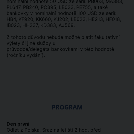
nominální hodnotě 50 USD ze sérií: PB063, MA383,
PL647, PB240, PC395, LB023, PE755, a také
bankovky v nominální hodnotě 100 USD ze sérií:
HB4, KF920, KK660, KJ202, LB023, HE213, HF018,
IB023, HH237, KD383, AJ569.
Z tohoto důvodu nebude možné platit fakultativní
výlety či jiné služby u
průvodce/delegáta bankovkami v této hodnotě
(ročníku vydání).
PROGRAM
Den první
Odlet z Polska. Sraz na letišti 2 hod. před