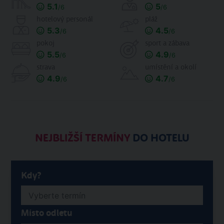
5.1
5
/6
/6
hotelový personál
pláž
5.3
4.5
/6
/6
pokoj
sport a zábava
5.5
4.9
/6
/6
strava
umístění a okolí
4.9
4.7
/6
/6
NEJBLIŽŠÍ TERMÍNY
DO HOTELU
Kdy?
Místo odletu