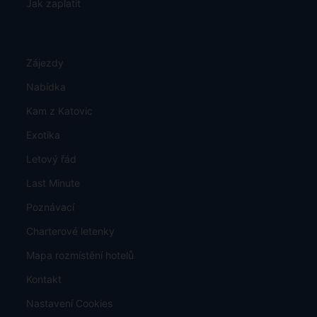
Karta stálého klienta
Figlokluby
Prohlášení o přístupnosti
Pojištění proti úpadku CK, koncese
Letiště a parkování
Informace o ochraně osobních údajů a mimosoudním
vyrovnání
TU Europa - pojistné plnění
Jak zaplatit
Zájezdy