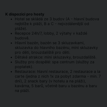
K dispozici pro hosty
Hotel se skládá ze 3 budov (A - hlavní budova
nejblíže k pláži, B a C - nejvzdálenější od
pláže).
Recepce 24h/7, lobby, 2 výtahy v každé
budově.
Hlavní bazén, bazén se 3 skluzavkami,
skluzavka do hlavního bazénu, mini skluzavky
pro děti, brouzdaliště pro děti.
Dětské atrakce: mini skluzavky, brouzdaliště.
Služby pro dospělé: spa centrum (služby za
poplatek).
Restaurace: hlavní restaurace, 2 restaurace a la
carte (jedna z nich 1x za pobyt zdarma - min. 7
dní), 2 snack bary (v hotelu a na pláži),
kavárna, 5 barů, včetně baru u bazénu a baru
na pláži.