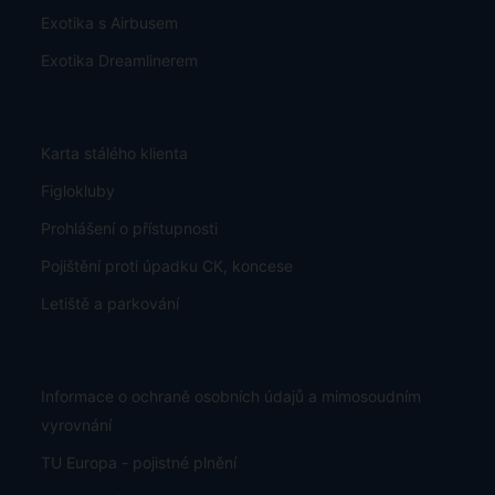
Všeobecné podmínky
Důležité - čtěte
O nás
Časté dotazy
Bezplatné zrušení rezervace bez udání důvodu
Výběr míst v letadle
Garance nezměněné ceny
Bezplatná změna rezervace
Exotika s Airbusem
Exotika Dreamlinerem