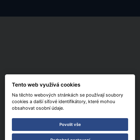
Nabídka
Kam z Katovic
Exotika
Letový řád
Last Minute
Poznávací
Charterové letenky
Mapa rozmístění hotelů
Tento web využívá cookies
Kontakt
Na těchto webových stránkách se používají soubory
Nastavení Cookies
cookies a další síťové identifikátory, které mohou
obsahovat osobní údaje.
Povolit vše
Podrobné nastavení