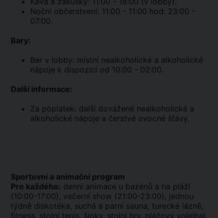
Káva a zákusky: 11:00 - 18:00 (v lobby).
Noční občerstvení: 11:00 - 11:00 hod: 23:00 -
07:00.
Bary:
Bar v lobby: místní nealkoholické a alkoholické
nápoje k dispozici od 10:00 - 02:00.
Další informace:
Za poplatek: další dovážené nealkoholické a
alkoholické nápoje a čerstvé ovocné šťávy.
Sportovní a animační program
Pro každého:
denní animace u bazénů a na pláži
(10:00-17:00), večerní show (21:00-23:00), jednou
týdně diskotéka, suchá a parní sauna, turecké lázně,
fitness, stolní tenis, šipky, stolní hry, plážový volejbal.