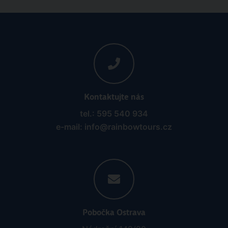
Turecko
All Inclusive
Letecky
Melissa
12.08.2026 - 19.08.2026
(
8
)
od 14 902 Kč | sleva 28%