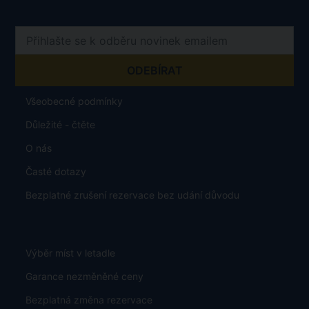
Otevírací doba
Po - Pá 08:30 - 16:30
Číslo účtu:
7677799901 / 5500
Obchodujeme s aktuálním kurzem 1zł = 5.65 Kč