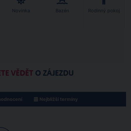
Novinka
Bazén
Rodinný pokoj
TE VĚDĚT
O ZÁJEZDU
hodnocení
Nejbližší termíny