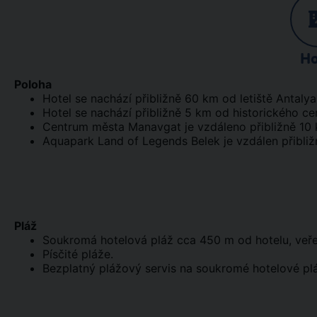
Ho
Poloha
Hotel se nachází přibližně 60 km od letiště Antalya
Hotel se nachází přibližně 5 km od historického ce
Centrum města Manavgat je vzdáleno přibližně 10 
Aquapark Land of Legends Belek je vzdálen přibli
Pláž
Soukromá hotelová pláž cca 450 m od hotelu, veřej
Písčité pláže.
Bezplatný plážový servis na soukromé hotelové plá