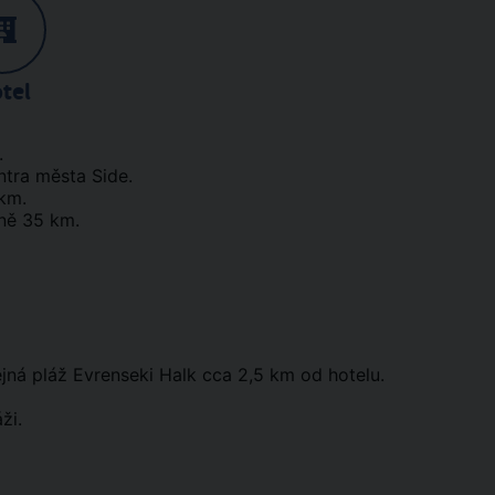
tel
.
ntra města Side.
km.
žně 35 km.
ná pláž Evrenseki Halk cca 2,5 km od hotelu.
ži.