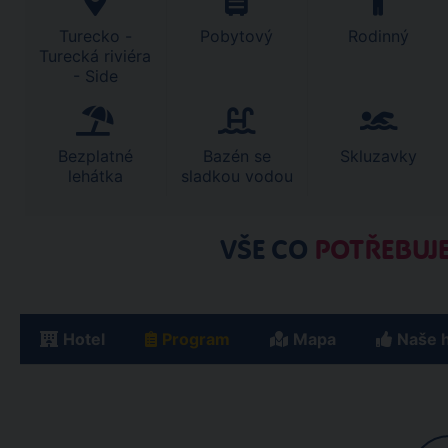
Turecko -
Pobytový
Rodinný
Turecká riviéra
- Side
Bezplatné
Bazén se
Skluzavky
lehátka
sladkou vodou
VŠE CO
POTŘEBUJE
Hotel
Program
Mapa
Naše 