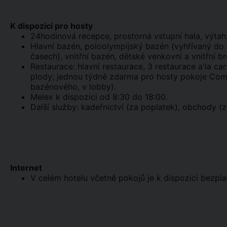
K dispozici pro hosty
24hodinová recepce, prostorná vstupní hala, výtah
Hlavní bazén, poloolympijský bazén (vyhřívaný do 
časech), vnitřní bazén, dětské venkovní a vnitřní br
Restaurace: hlavní restaurace, 3 restaurace a'la c
plody; jednou týdně zdarma pro hosty pokoje Comfo
bazénového, v lobby).
Melex k dispozici od 8:30 do 18:00.
Další služby: kadeřnictví (za poplatek), obchody (z
Internet
V celém hotelu včetně pokojů je k dispozici bezpla