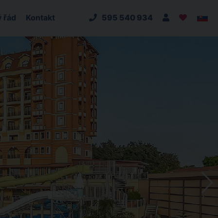
 řád
Kontakt
595 540 934