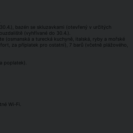
.
30.4.), bazén se skluzavkami (otevřený v určitých
ouzdaliště (vyhřívané do 30.4.).
arte (osmanská a turecká kuchyně, italská, ryby a mořské
rt, za příplatek pro ostatní), 7 barů (včetně plážového,
a poplatek).
tné Wi-Fi.