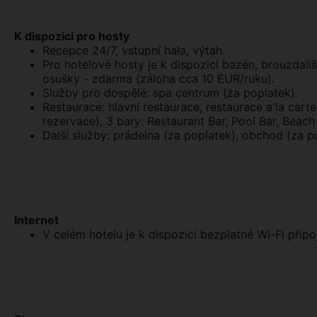
K dispozici pro hosty
Recepce 24/7, vstupní hala, výtah.
Pro hotelové hosty je k dispozici bazén, brouzdali
osušky - zdarma (záloha cca 10 EUR/ruku).
Služby pro dospělé: spa centrum (za poplatek).
Restaurace: hlavní restaurace, restaurace a'la car
rezervace), 3 bary: Restaurant Bar, Pool Bar, Beach
Další služby: prádelna (za poplatek), obchod (za po
Internet
V celém hotelu je k dispozici bezplatné Wi-Fi připoj