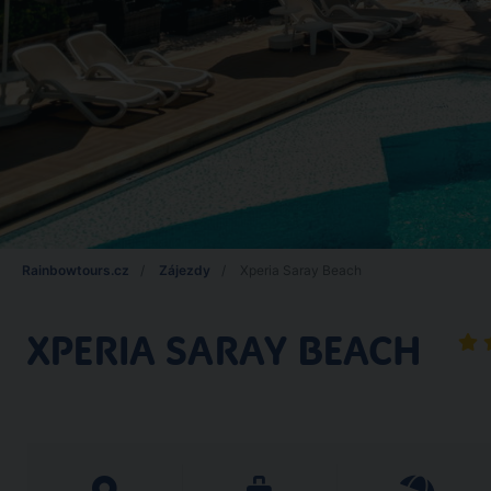
Rainbowtours.cz
Zájezdy
Xperia Saray Beach
XPERIA SARAY BEACH