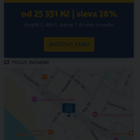
od 25 351 Kč | sleva 28%
dospělí 2, dítě 0, pokoje 1, Ø cena za osobu
SPOČÍTAT CENU
POSLAT ZNÁMÉMU