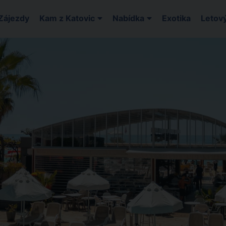
Zájezdy
Kam z Katovic
Nabídka
Exotika
Letový