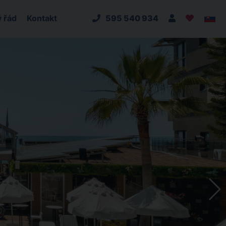
 řád
Kontakt
595 540 934