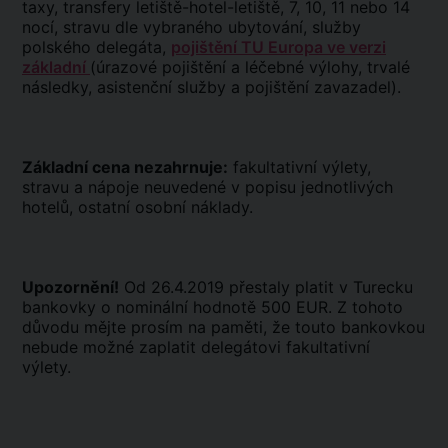
taxy, transfery letiště-hotel-letiště, 7, 10, 11 nebo 14
nocí, stravu dle vybraného ubytování, služby
polského delegáta,
pojištění TU Europa ve verzi
základní
(úrazové pojištění a léčebné výlohy, trvalé
následky, asistenční služby a pojištění zavazadel).
Základní cena nezahrnuje:
fakultativní výlety,
stravu a nápoje neuvedené v popisu jednotlivých
hotelů, ostatní osobní náklady.
Upozornění!
Od 26.4.2019 přestaly platit v Turecku
bankovky o nominální hodnotě 500 EUR. Z tohoto
důvodu mějte prosím na paměti, že touto bankovkou
nebude možné zaplatit delegátovi fakultativní
výlety.