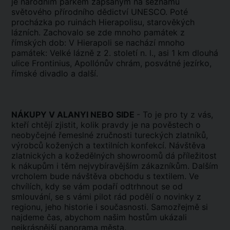
je národním parkem zapsaným na seznamu
světového přírodního dědictví UNESCO. Poté
procházka po ruinách Hierapolisu, starověkých
lázních. Zachovalo se zde mnoho památek z
římských dob: V Hierapoli se nachází mnoho
památek: Velké lázně z 2. století n. l., asi 1 km dlouhá
ulice Frontinius, Apollónův chrám, posvátné jezírko,
římské divadlo a další.
NÁKUPY V ALANYI NEBO SIDE
- To je pro ty z vás,
kteří chtějí zjistit, kolik pravdy je na pověstech o
neobyčejné řemeslné zručnosti tureckých zlatníků,
výrobců kožených a textilních konfekcí. Návštěva
zlatnických a kožedělných showroomů dá příležitost
k nákupům i těm nejvybíravějším zákazníkům. Dalším
vrcholem bude návštěva obchodu s textilem. Ve
chvílích, kdy se vám podaří odtrhnout se od
smlouvání, se s vámi pilot rád podělí o novinky z
regionu, jeho historie i současnosti. Samozřejmě si
najdeme čas, abychom našim hostům ukázali
nejkrásnější panorama města.