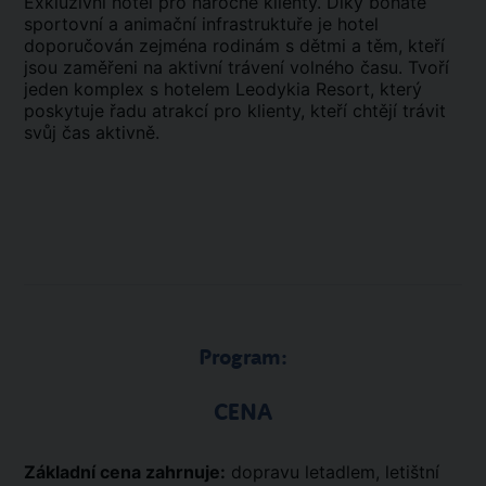
Exkluzivní hotel pro náročné klienty. Díky bohaté
sportovní a animační infrastruktuře je hotel
doporučován zejména rodinám s dětmi a těm, kteří
jsou zaměřeni na aktivní trávení volného času. Tvoří
jeden komplex s hotelem Leodykia Resort, který
poskytuje řadu atrakcí pro klienty, kteří chtějí trávit
svůj čas aktivně.
Program:
CENA
Základní cena zahrnuje:
dopravu letadlem, letištní