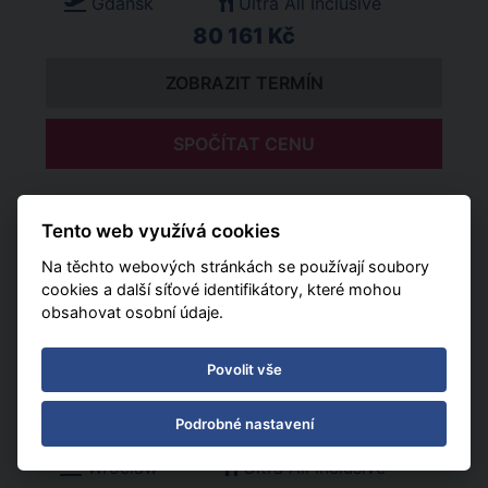
Gdańsk
Ultra All Inclusive
80 161 Kč
ZOBRAZIT TERMÍN
SPOČÍTAT CENU
19. 08. - 27. 08. 2026 (8 dní)
Tento web využívá cookies
Wrocław
Ultra All Inclusive
42 936 Kč
Na těchto webových stránkách se používají soubory
cookies a další síťové identifikátory, které mohou
obsahovat osobní údaje.
ZOBRAZIT TERMÍN
Povolit vše
SPOČÍTAT CENU
Podrobné nastavení
19. 08. - 30. 08. 2026 (11 dní)
Wrocław
Ultra All Inclusive