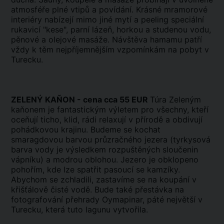
atmosféře plné vtipů a povídání. Krásné mramorové
interiéry nabízejí mimo jiné mytí a peeling speciální
rukavicí "kese", parní lázeň, horkou a studenou vodu,
pěnové a olejové masáže. Návštěva hamamu patří
vždy k těm nejpříjemnějším vzpomínkám na pobyt v
Turecku.
ZELENÝ KAŇON - cena cca 55 EUR
Túra Zeleným
kaňonem je fantastickým výletem pro všechny, kteří
oceňují ticho, klid, rádi relaxují v přírodě a obdivují
pohádkovou krajinu. Budeme se kochat
smaragdovou barvou průzračného jezera (tyrkysová
barva vody je výsledkem rozpuštěných sloučenin
vápníku) a modrou oblohou. Jezero je obklopeno
pohořím, kde lze spatřit pasoucí se kamzíky.
Abychom se zchladili, zastavíme se na koupání v
křišťálově čisté vodě. Bude také přestávka na
fotografování přehrady Oymapinar, páté největší v
Turecku, která tuto lagunu vytvořila.