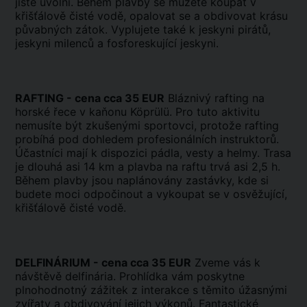
jistě uvolní. Během plavby se můžete koupat v
křišťálově čisté vodě, opalovat se a obdivovat krásu
půvabných zátok. Vyplujete také k jeskyni pirátů,
jeskyni milenců a fosforeskující jeskyni.
RAFTING - cena cca 35 EUR
Bláznivý rafting na
horské řece v kaňonu Köprülü. Pro tuto aktivitu
nemusíte být zkušenými sportovci, protože rafting
probíhá pod dohledem profesionálních instruktorů.
Účastníci mají k dispozici pádla, vesty a helmy. Trasa
je dlouhá asi 14 km a plavba na raftu trvá asi 2,5 h.
Během plavby jsou naplánovány zastávky, kde si
budete moci odpočinout a vykoupat se v osvěžující,
křišťálově čisté vodě.
DELFINÁRIUM - cena cca 35 EUR
Zveme vás k
návštěvě delfinária. Prohlídka vám poskytne
plnohodnotný zážitek z interakce s těmito úžasnými
zvířaty a obdivování jejich výkonů. Fantastické