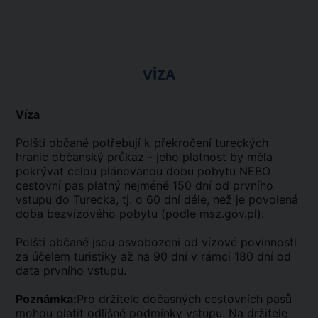
VÍZA
Víza
Polští občané potřebují k překročení tureckých
hranic občanský průkaz - jeho platnost by měla
pokrývat celou plánovanou dobu pobytu NEBO
cestovní pas platný nejméně 150 dní od prvního
vstupu do Turecka, tj. o 60 dní déle, než je povolená
doba bezvízového pobytu (podle msz.gov.pl).
Polští občané jsou osvobozeni od vízové povinnosti
za účelem turistiky až na 90 dní v rámci 180 dní od
data prvního vstupu.
Poznámka:
Pro držitele dočasných cestovních pasů
mohou platit odlišné podmínky vstupu. Na držitele