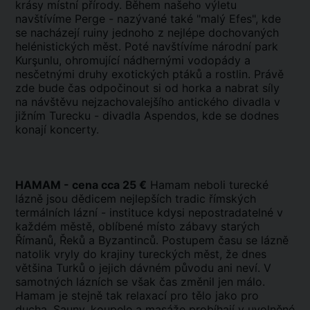
krásy místní přírody. Během našeho výletu
navštívíme Perge - nazývané také "malý Efes", kde
se nacházejí ruiny jednoho z nejlépe dochovaných
helénistických měst. Poté navštívíme národní park
Kurşunlu, ohromující nádhernými vodopády a
nesčetnými druhy exotických ptáků a rostlin. Právě
zde bude čas odpočinout si od horka a nabrat síly
na návštěvu nejzachovalejšího antického divadla v
jižním Turecku - divadla Aspendos, kde se dodnes
konají koncerty.
HAMAM - cena cca 25 €
Hamam neboli turecké
lázně jsou dědicem nejlepších tradic římských
termálních lázní - instituce kdysi nepostradatelné v
každém městě, oblíbené místo zábavy starých
Římanů, Řeků a Byzantinců. Postupem času se lázně
natolik vryly do krajiny tureckých měst, že dnes
většina Turků o jejich dávném původu ani neví. V
samotných lázních se však čas změnil jen málo.
Hamam je stejně tak relaxací pro tělo jako pro
ducha. Sauny, koupele a masáže probíhají v uvolněné