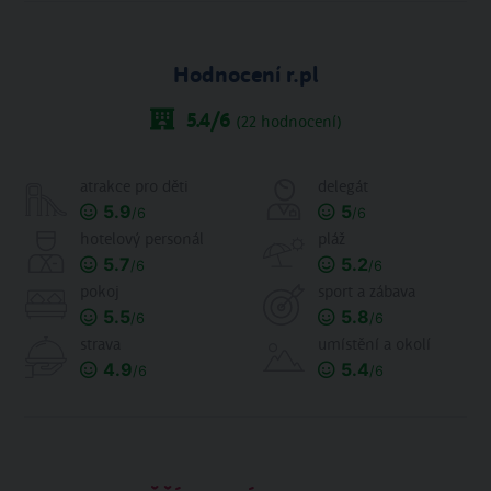
Hodnocení r.pl
5.4
/6
(
22
hodnocení)
atrakce pro děti
delegát
5.9
5
/6
/6
hotelový personál
pláž
5.7
5.2
/6
/6
pokoj
sport a zábava
5.5
5.8
/6
/6
strava
umístění a okolí
4.9
5.4
/6
/6