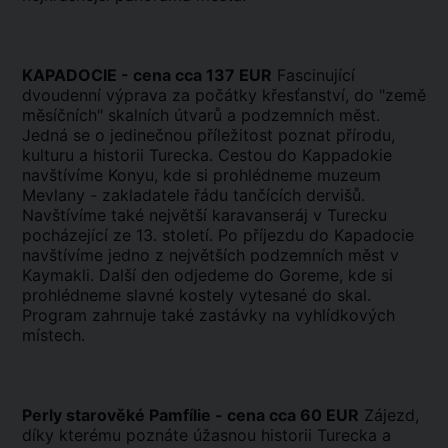
KAPADOCIE - cena cca 137 EUR
Fascinující
dvoudenní výprava za počátky křesťanství, do "země
měsíčních" skalních útvarů a podzemních měst.
Jedná se o jedinečnou příležitost poznat přírodu,
kulturu a historii Turecka. Cestou do Kappadokie
navštívíme Konyu, kde si prohlédneme muzeum
Mevlany - zakladatele řádu tančících dervišů.
Navštívíme také největší karavanseráj v Turecku
pocházející ze 13. století. Po příjezdu do Kapadocie
navštívíme jedno z největších podzemních měst v
Kaymakli. Další den odjedeme do Goreme, kde si
prohlédneme slavné kostely vytesané do skal.
Program zahrnuje také zastávky na vyhlídkových
místech.
Perly starověké Pamfílie - cena cca 60 EUR
Zájezd,
díky kterému poznáte úžasnou historii Turecka a