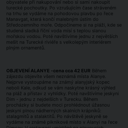
obyvatele při nakupování nebo si sami nakoupit
turecké pochoutky. Po vzrušujícím čase stráveném
na trhu se vydáme na pohodovou plavbu po řece
Manavgat, která končí malebným ústím do
Středozemního moře. Odpočineme si na pláži, kde se
studená sladká říční voda mísí s teplou slanou
mořskou vodou. Poté navštívíme jednu z největších
mešit na Turecké riviéře s velkolepým interiérem
plným ornamentů.
OBJEVENÍ ALANYE -cena cca 42 EUR
Během
zájezdu objevíte všem neznámá místa Alanye.
Nejprve vystoupáme na známý alanyjský kopec
neboli Kale, odkud se vám naskytne krásný výhled
na pláž a přístav z vyhlídky. Poté navštívíme jeskyni
Dim - jednu z nejdelších v Turecku. Během
procházky si budete moci prohlédnout úžasnou
jeskyni plnou nádherných skalních krápníků:
stalagmitů a stalaktitů. Po návštěvě jeskyně se
vydáme na známé piknikové místo v Alanyi na řece
Dimcay. V restauraci umístěné na plovoucích