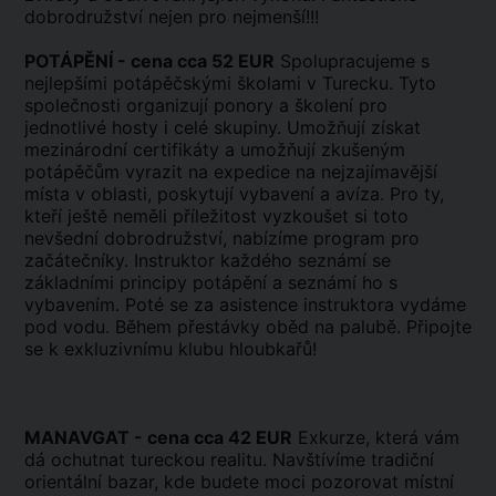
dobrodružství nejen pro nejmenší!!!
POTÁPĚNÍ - cena cca 52 EUR
Spolupracujeme s
nejlepšími potápěčskými školami v Turecku. Tyto
společnosti organizují ponory a školení pro
jednotlivé hosty i celé skupiny. Umožňují získat
mezinárodní certifikáty a umožňují zkušeným
potápěčům vyrazit na expedice na nejzajímavější
místa v oblasti, poskytují vybavení a avíza. Pro ty,
kteří ještě neměli příležitost vyzkoušet si toto
nevšední dobrodružství, nabízíme program pro
začátečníky. Instruktor každého seznámí se
základními principy potápění a seznámí ho s
vybavením. Poté se za asistence instruktora vydáme
pod vodu. Během přestávky oběd na palubě. Připojte
se k exkluzivnímu klubu hloubkařů!
MANAVGAT - cena cca 42 EUR
Exkurze, která vám
dá ochutnat tureckou realitu. Navštívíme tradiční
orientální bazar, kde budete moci pozorovat místní