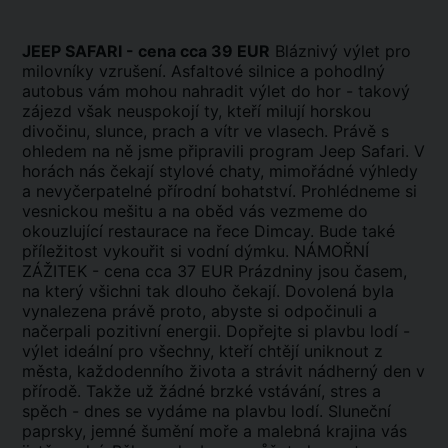
JEEP SAFARI - cena cca 39 EUR
Bláznivý výlet pro
milovníky vzrušení. Asfaltové silnice a pohodlný
autobus vám mohou nahradit výlet do hor - takový
zájezd však neuspokojí ty, kteří milují horskou
divočinu, slunce, prach a vítr ve vlasech. Právě s
ohledem na ně jsme připravili program Jeep Safari. V
horách nás čekají stylové chaty, mimořádné výhledy
a nevyčerpatelné přírodní bohatství. Prohlédneme si
vesnickou mešitu a na oběd vás vezmeme do
okouzlující restaurace na řece Dimcay. Bude také
příležitost vykouřit si vodní dýmku. NÁMOŘNÍ
ZÁŽITEK - cena cca 37 EUR Prázdniny jsou časem,
na který všichni tak dlouho čekají. Dovolená byla
vynalezena právě proto, abyste si odpočinuli a
načerpali pozitivní energii. Dopřejte si plavbu lodí -
výlet ideální pro všechny, kteří chtějí uniknout z
města, každodenního života a strávit nádherný den v
přírodě. Takže už žádné brzké vstávání, stres a
spěch - dnes se vydáme na plavbu lodí. Sluneční
paprsky, jemné šumění moře a malebná krajina vás