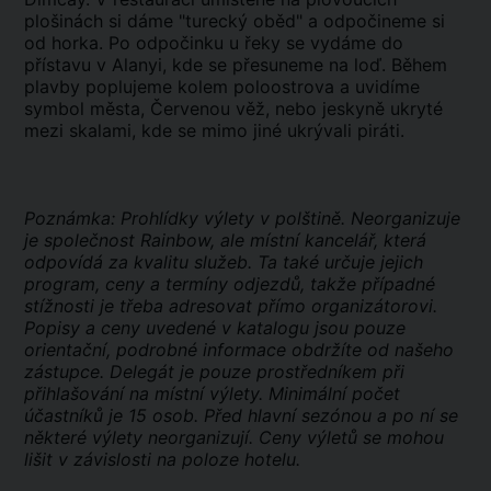
plošinách si dáme "turecký oběd" a odpočineme si
od horka. Po odpočinku u řeky se vydáme do
přístavu v Alanyi, kde se přesuneme na loď. Během
plavby poplujeme kolem poloostrova a uvidíme
symbol města, Červenou věž, nebo jeskyně ukryté
mezi skalami, kde se mimo jiné ukrývali piráti.
Poznámka: Prohlídky výlety v polštině. Neorganizuje
je společnost Rainbow, ale místní kancelář, která
odpovídá za kvalitu služeb. Ta také určuje jejich
program, ceny a termíny odjezdů, takže případné
stížnosti je třeba adresovat přímo organizátorovi.
Popisy a ceny uvedené v katalogu jsou pouze
orientační, podrobné informace obdržíte od našeho
zástupce. Delegát je pouze prostředníkem při
přihlašování na místní výlety. Minimální počet
účastníků je 15 osob. Před hlavní sezónou a po ní se
některé výlety neorganizují. Ceny výletů se mohou
lišit v závislosti na poloze hotelu.