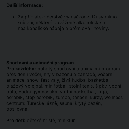
Další informace:
Za příplatek: čerstvě vymačkané džusy mimo
snídani, některé dovážené alkoholické a
nealkoholické nápoje a prémiové lihoviny.
Sportovní a animační program
Pro každého:
bohatý sportovní a animační program
přes den i večer, hry v bazénu a zahradě, večerní
animace, show, festivaly, živá hudba, basketbal,
plážový volejbal, minifotbal, stolní tenis, šipky, vodní
pólo, vodní gymnastika, vodní basketbal, jóga,
aerobik, step aerobik, zumba, taneční kurzy, wellness
centrum: Turecké lázně, sauna, krytý bazén,
posilovna.
Pro děti:
dětské hřiště, miniklub.