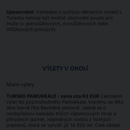
Upozornění:
Vzhledem k politice některých hotelů v
Turecku nemusí být možné ubytování pouze pro
muže (v jednolůžkových, dvoulůžkových nebo
třílůžkových pokojích).
VÝLETY V OKOLÍ
Místní výlety
TURSKO PAMUKKALE - cena cca 63 EUR
Celodenní
výlet do pozoruhodného Pamukkale, kterému se díky
jeho barvě říká Bavlněná pevnost. Jedná se o
neobyčejnou kaskádu bílých vápencových teras a
přírodních jezírek, naplněných vodou z horkých
pramenů, která se vytváří již 14 000 let. Celá oblast