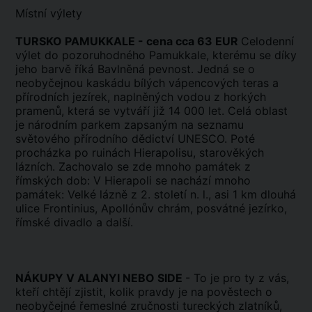
Místní výlety
TURSKO PAMUKKALE - cena cca 63 EUR
Celodenní
výlet do pozoruhodného Pamukkale, kterému se díky
jeho barvě říká Bavlněná pevnost. Jedná se o
neobyčejnou kaskádu bílých vápencových teras a
přírodních jezírek, naplněných vodou z horkých
pramenů, která se vytváří již 14 000 let. Celá oblast
je národním parkem zapsaným na seznamu
světového přírodního dědictví UNESCO. Poté
procházka po ruinách Hierapolisu, starověkých
lázních. Zachovalo se zde mnoho památek z
římských dob: V Hierapoli se nachází mnoho
památek: Velké lázně z 2. století n. l., asi 1 km dlouhá
ulice Frontinius, Apollónův chrám, posvátné jezírko,
římské divadlo a další.
NÁKUPY V ALANYI NEBO SIDE
- To je pro ty z vás,
kteří chtějí zjistit, kolik pravdy je na pověstech o
neobyčejné řemeslné zručnosti tureckých zlatníků,