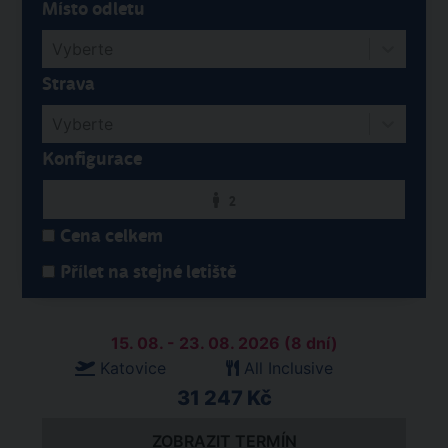
Místo odletu
Vyberte
Strava
Vyberte
Konfigurace
2
Cena celkem
Přílet na stejné letiště
15. 08. - 23. 08. 2026 (8 dní)
Katovice
All Inclusive
31 247 Kč
ZOBRAZIT TERMÍN