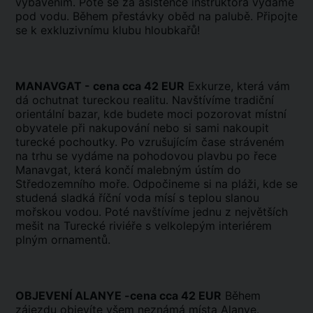
vybavením. Poté se za asistence instruktora vydáme
pod vodu. Během přestávky oběd na palubě. Připojte
se k exkluzivnímu klubu hloubkařů!
MANAVGAT - cena cca 42 EUR
Exkurze, která vám
dá ochutnat tureckou realitu. Navštívíme tradiční
orientální bazar, kde budete moci pozorovat místní
obyvatele při nakupování nebo si sami nakoupit
turecké pochoutky. Po vzrušujícím čase stráveném
na trhu se vydáme na pohodovou plavbu po řece
Manavgat, která končí malebným ústím do
Středozemního moře. Odpočineme si na pláži, kde se
studená sladká říční voda mísí s teplou slanou
mořskou vodou. Poté navštívíme jednu z největších
mešit na Turecké riviéře s velkolepým interiérem
plným ornamentů.
OBJEVENÍ ALANYE -cena cca 42 EUR
Během
zájezdu objevíte všem neznámá místa Alanye.