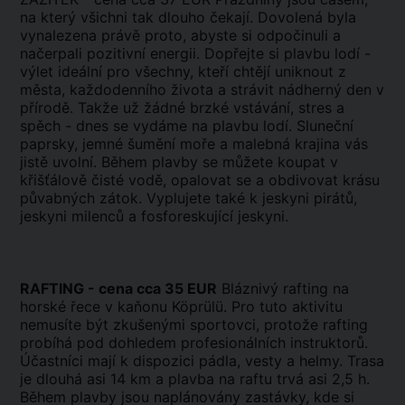
na který všichni tak dlouho čekají. Dovolená byla
vynalezena právě proto, abyste si odpočinuli a
načerpali pozitivní energii. Dopřejte si plavbu lodí -
výlet ideální pro všechny, kteří chtějí uniknout z
města, každodenního života a strávit nádherný den v
přírodě. Takže už žádné brzké vstávání, stres a
spěch - dnes se vydáme na plavbu lodí. Sluneční
paprsky, jemné šumění moře a malebná krajina vás
jistě uvolní. Během plavby se můžete koupat v
křišťálově čisté vodě, opalovat se a obdivovat krásu
půvabných zátok. Vyplujete také k jeskyni pirátů,
jeskyni milenců a fosforeskující jeskyni.
RAFTING - cena cca 35 EUR
Bláznivý rafting na
horské řece v kaňonu Köprülü. Pro tuto aktivitu
nemusíte být zkušenými sportovci, protože rafting
probíhá pod dohledem profesionálních instruktorů.
Účastníci mají k dispozici pádla, vesty a helmy. Trasa
je dlouhá asi 14 km a plavba na raftu trvá asi 2,5 h.
Během plavby jsou naplánovány zastávky, kde si