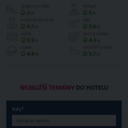
atrakce pro děti
delegát
3
5
/6
/6
hotelový personál
pláž
5.7
5.6
/6
/6
pokoj
sport a zábava
5.2
4.3
/6
/6
strava
umístění a okolí
4.8
5.7
/6
/6
NEJBLIŽŠÍ TERMÍNY
DO HOTELU
Kdy?