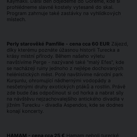
Kaymakli. Další den odjedeme do Goreme, kde si
prohlédneme slavné kostely vytesané do skal.
Program zahrnuje také zastávky na vyhlídkových
místech.
Perly starověké Pamfílie - cena cca 60 EUR
Zájezd,
díky kterému poznáte úžasnou historii Turecka a
krásy místní přírody. Během našeho výletu
navštívíme Perge - nazývané také "malý Efes", kde
se nacházejí ruiny jednoho z nejlépe dochovaných
helénistických měst. Poté navštívíme národní park
Kurşunlu, ohromující nádhernými vodopády a
nesčetnými druhy exotických ptáků a rostlin. Právě
zde bude čas odpočinout si od horka a nabrat síly
na návštěvu nejzachovalejšího antického divadla v
jižním Turecku - divadla Aspendos, kde se dodnes
konají koncerty.
HAMAM - cena cca 25 €
Hamam neboli turecké