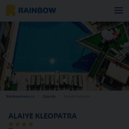
Rainbowtours.cz
Zájezdy
Alaiye Kleopatra
ALAIYE KLEOPATRA