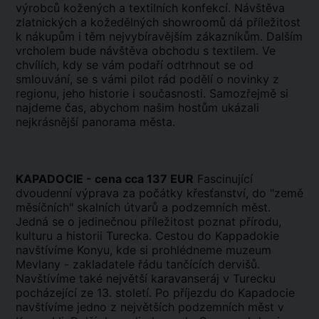
výrobců kožených a textilních konfekcí. Návštěva
zlatnických a kožedělných showroomů dá příležitost
k nákupům i těm nejvybíravějším zákazníkům. Dalším
vrcholem bude návštěva obchodu s textilem. Ve
chvílích, kdy se vám podaří odtrhnout se od
smlouvání, se s vámi pilot rád podělí o novinky z
regionu, jeho historie i současnosti. Samozřejmě si
najdeme čas, abychom našim hostům ukázali
nejkrásnější panorama města.
KAPADOCIE - cena cca 137 EUR
Fascinující
dvoudenní výprava za počátky křesťanství, do "země
měsíčních" skalních útvarů a podzemních měst.
Jedná se o jedinečnou příležitost poznat přírodu,
kulturu a historii Turecka. Cestou do Kappadokie
navštívíme Konyu, kde si prohlédneme muzeum
Mevlany - zakladatele řádu tančících dervišů.
Navštívíme také největší karavanseráj v Turecku
pocházející ze 13. století. Po příjezdu do Kapadocie
navštívíme jedno z největších podzemních měst v