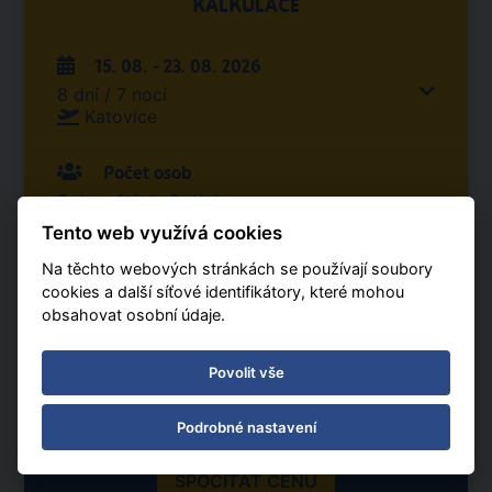
KALKULACE
15. 08. - 23. 08. 2026
8 dní / 7 nocí
Katovice
Počet osob
2 dospělých, 0 dětí
1 pokoj
Tento web využívá cookies
Na těchto webových stránkách se používají soubory
Stravování
cookies a další síťové identifikátory, které mohou
All Inclusive
obsahovat osobní údaje.
od 31 247 Kč | sleva 9%
Povolit vše
dospělí 2, dítě 0, pokoje 1, Ø cena za osobu
Podrobné nastavení
SPOČÍTAT CENU