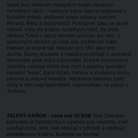
lázně jsou dědicem nejlepších tradic římských
termálních lázní - instituce kdysi nepostradatelné v
každém městě, oblíbené místo zábavy starých
Římanů, Řeků a Byzantinců. Postupem času se lázně
natolik vryly do krajiny tureckých měst, že dnes
většina Turků o jejich dávném původu ani neví. V
samotných lázních se však čas změnil jen málo.
Hamam je stejně tak relaxací pro tělo jako pro
ducha. Sauny, koupele a masáže probíhají v uvolněné
atmosféře plné vtipů a povídání. Krásné mramorové
interiéry nabízejí mimo jiné mytí a peeling speciální
rukavicí "kese", parní lázeň, horkou a studenou vodu,
pěnové a olejové masáže. Návštěva hamamu patří
vždy k těm nejpříjemnějším vzpomínkám na pobyt v
Turecku.
ZELENÝ KAŇON - cena cca 55 EUR
Túra Zeleným
kaňonem je fantastickým výletem pro všechny, kteří
oceňují ticho, klid, rádi relaxují v přírodě a obdivují
pohádkovou krajinu. Budeme se kochat