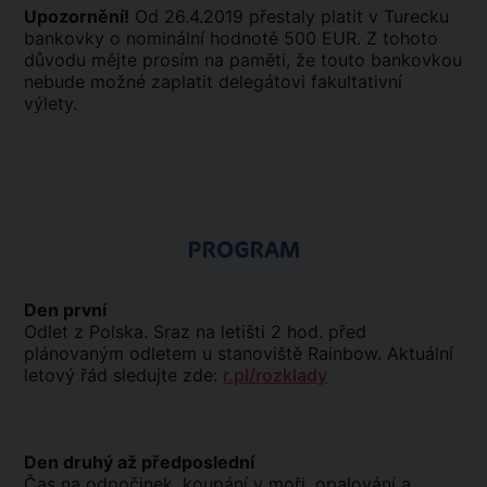
Upozornění!
Od 26.4.2019 přestaly platit v Turecku
bankovky o nominální hodnotě 500 EUR. Z tohoto
důvodu mějte prosím na paměti, že touto bankovkou
nebude možné zaplatit delegátovi fakultativní
výlety.
PROGRAM
Den první
Odlet z Polska. Sraz na letišti 2 hod. před
plánovaným odletem u stanoviště Rainbow. Aktuální
letový řád sledujte zde:
r.pl/rozklady
Den druhý až předposlední
Čas na odpočinek, koupání v moři, opalování a