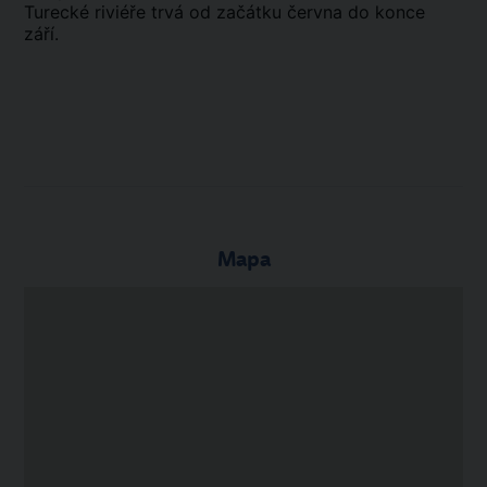
Turecké riviéře trvá od začátku června do konce
září.
Mapa