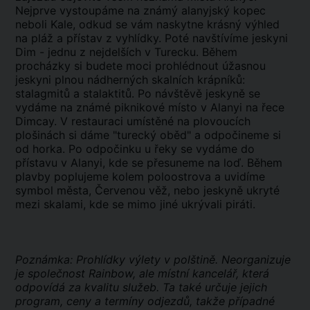
Nejprve vystoupáme na známý alanyjský kopec
neboli Kale, odkud se vám naskytne krásný výhled
na pláž a přístav z vyhlídky. Poté navštívíme jeskyni
Dim - jednu z nejdelších v Turecku. Během
procházky si budete moci prohlédnout úžasnou
jeskyni plnou nádherných skalních krápníků:
stalagmitů a stalaktitů. Po návštěvě jeskyně se
vydáme na známé piknikové místo v Alanyi na řece
Dimcay. V restauraci umístěné na plovoucích
plošinách si dáme "turecký oběd" a odpočineme si
od horka. Po odpočinku u řeky se vydáme do
přístavu v Alanyi, kde se přesuneme na loď. Během
plavby poplujeme kolem poloostrova a uvidíme
symbol města, Červenou věž, nebo jeskyně ukryté
mezi skalami, kde se mimo jiné ukrývali piráti.
Poznámka: Prohlídky výlety v polštině. Neorganizuje
je společnost Rainbow, ale místní kancelář, která
odpovídá za kvalitu služeb. Ta také určuje jejich
program, ceny a termíny odjezdů, takže případné