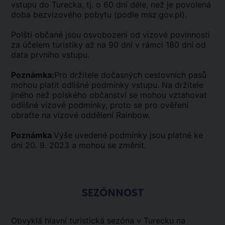
vstupu do Turecka, tj. o 60 dní déle, než je povolená
doba bezvízového pobytu (podle msz.gov.pl).
Polští občané jsou osvobozeni od vízové povinnosti
za účelem turistiky až na 90 dní v rámci 180 dní od
data prvního vstupu.
Poznámka:
Pro držitele dočasných cestovních pasů
mohou platit odlišné podmínky vstupu. Na držitele
jiného než polského občanství se mohou vztahovat
odlišné vízové podmínky, proto se pro ověření
obraťte na vízové oddělení Rainbow.
Poznámka
Výše uvedené podmínky jsou platné ke
dni 20. 9. 2023 a mohou se změnit.
SEZÓNNOST
Obvyklá hlavní turistická sezóna v Turecku na