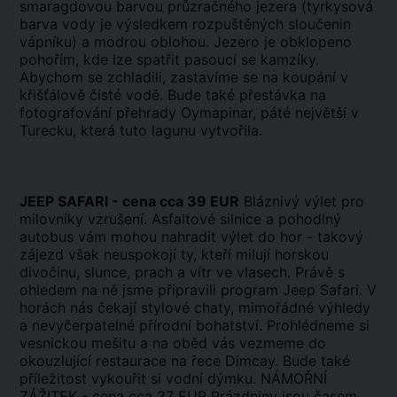
smaragdovou barvou průzračného jezera (tyrkysová
barva vody je výsledkem rozpuštěných sloučenin
vápníku) a modrou oblohou. Jezero je obklopeno
pohořím, kde lze spatřit pasoucí se kamzíky.
Abychom se zchladili, zastavíme se na koupání v
křišťálově čisté vodě. Bude také přestávka na
fotografování přehrady Oymapinar, páté největší v
Turecku, která tuto lagunu vytvořila.
JEEP SAFARI - cena cca 39 EUR
Bláznivý výlet pro
milovníky vzrušení. Asfaltové silnice a pohodlný
autobus vám mohou nahradit výlet do hor - takový
zájezd však neuspokojí ty, kteří milují horskou
divočinu, slunce, prach a vítr ve vlasech. Právě s
ohledem na ně jsme připravili program Jeep Safari. V
horách nás čekají stylové chaty, mimořádné výhledy
a nevyčerpatelné přírodní bohatství. Prohlédneme si
vesnickou mešitu a na oběd vás vezmeme do
okouzlující restaurace na řece Dimcay. Bude také
příležitost vykouřit si vodní dýmku. NÁMOŘNÍ
ZÁŽITEK - cena cca 37 EUR Prázdniny jsou časem,