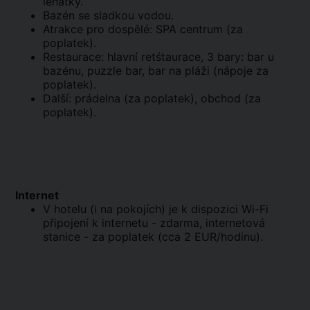
lehátky.
Bazén se sladkou vodou.
Atrakce pro dospělé: SPA centrum (za
poplatek).
Restaurace: hlavní retśtaurace, 3 bary: bar u
bazénu, puzzle bar, bar na pláži (nápoje za
poplatek).
Další: prádelna (za poplatek), obchod (za
poplatek).
Internet
V hotelu (i na pokojích) je k dispozici Wi-Fi
připojení k internetu - zdarma, internetová
stanice - za poplatek (cca 2 EUR/hodinu).