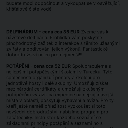
budete moci odpočinout a vykoupat se v osvěžující,
křišťálově čisté vodě.
DELFINÁRIUM - cena cca 35 EUR
Zveme vás k
návštěvě delfinária. Prohlídka vám poskytne
plnohodnotný zážitek z interakce s těmito úžasnými
zvířaty a obdivování jejich výkonů. Fantastické
dobrodružství nejen pro nejmenší!!!
POTÁPĚNÍ - cena cca 52 EUR
Spolupracujeme s
nejlepšími potápěčskými školami v Turecku. Tyto
společnosti organizují ponory a školení pro
jednotlivé hosty i celé skupiny. Umožňují získat
mezinárodní certifikáty a umožňují zkušeným
potápěčům vyrazit na expedice na nejzajímavější
místa v oblasti, poskytují vybavení a avíza. Pro ty,
kteří ještě neměli příležitost vyzkoušet si toto
nevšední dobrodružství, nabízíme program pro
začátečníky. Instruktor každého seznámí se
základními principy potápění a seznámí ho s