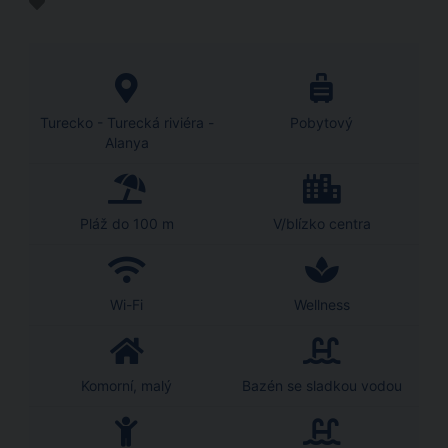
Turecko - Turecká riviéra -
Pobytový
Alanya
Pláž do 100 m
V/blízko centra
Wi-Fi
Wellness
Komorní, malý
Bazén se sladkou vodou